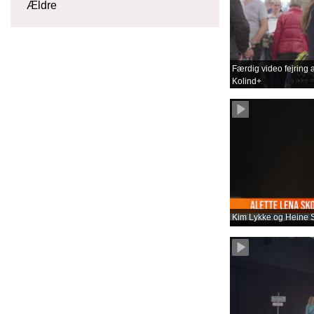
Ældre
Færdig video fejring a
Kolind+
Kim Lykke og Heine S