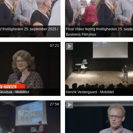
f frivilligheden 25. september 2025 i
Final Video fejring frivilligheden 25. sep
Business Film.mov
07:21
kovbak - Mobilitet
Henrik Vestergaard - Mobilitet
27:58