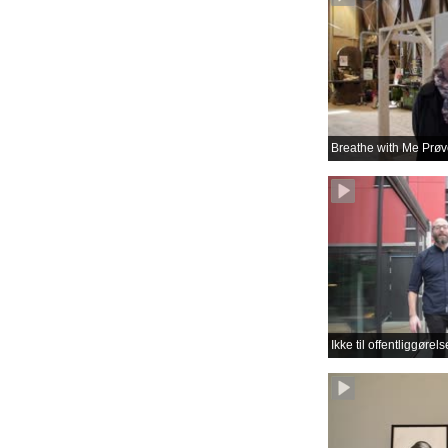
Breathe with Me Prøve
Ikke til offentliggøre