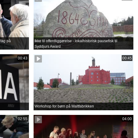
tag på
Ikke til offentliggørelse - lokalhistorisk pausefisk til
Syddjurs Award
00:43
00:45
Workshop for børn på Maltfabrikken
02:55
04:00