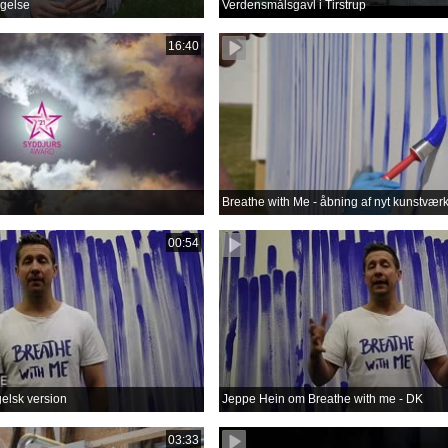
gelse
Verdensmålsgavl i Tirstrup
16:40
Breathe with Me - åbning af nyt kunstvær
00:54
gelsk version
Jeppe Hein om Breathe with me - DK
03:33