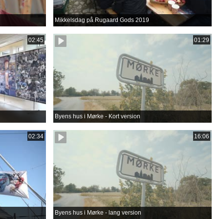
Mikkelsdag på Rugaard Gods 2019
02:45
01:29
Byens hus i Mørke - Kort version
02:34
16:06
Byens hus i Mørke - lang version