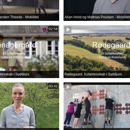
arsten Theede - Mobilitet
Allan Holst og Mathias Poulsen - Mobilitet
02:54
lesskab i Syddjurs
Rødegaard, bofællesskab i Syddjurs
00:42