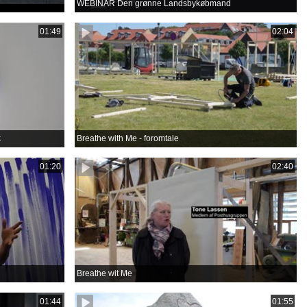
WEBINAR Den grønne Landsbykøbmand
01:49
02:04
k
Breathe with Me - foromtale
01:20
02:40
Breathe wit Me
01:44
01:55