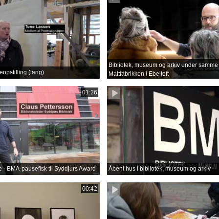
Bibliotek, museum og arkiv under samme 
opstilling (lang)
Maltfabrikken i Ebeltoft
01:26
lse - BMA-pausefisk til Syddjurs Award
Åbent hus i bibliotek, museum og arkiv
00:42