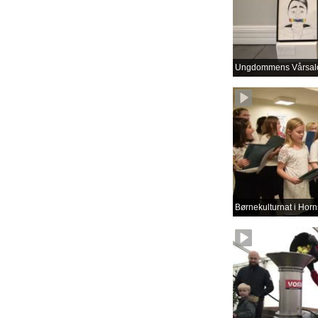
Ungdommens Vårsal
Børnekulturnat i Horn