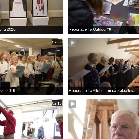
ong 2020
Reportage fra Outdoor#8
02:37
slet 2019
Reportage fra Allehelgen på Sølballegaa
02:10