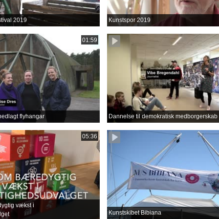
tival 2019
Kunstspor 2019
01:59
nedlagt flyhangar
Dannelse til demokratisk medborgerskab
05:36
gtig vækst i
Kunstskibet Bibiana
lget