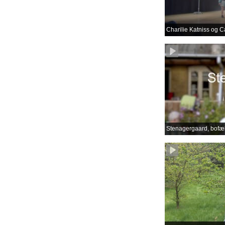
Charilie Katniss og C
Stenagergaard, bofæl