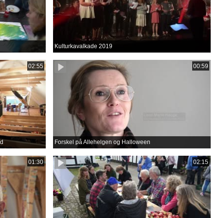
Kulturkavalkade 2019
02:55
00:59
rd
Forskel på Allehelgen og Halloween
01:30
02:15