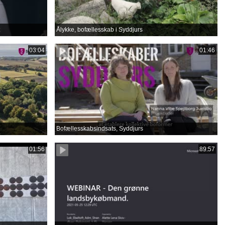
Ålykke, bofællesskab i Syddjurs
03:04
01:46
Bofællesskabsindsats, Syddjurs
01:56
89:57