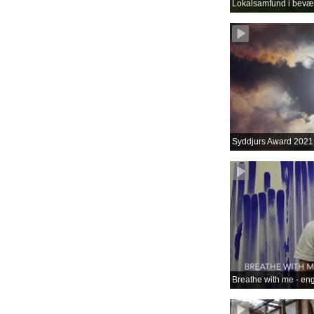
Lokalsamfund i bevæ
Syddjurs Award 2021
Breathe with me - en