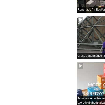
Reportage fra Ebelfes
Gratis performance i 
Temamøde om bæredy
bæredygtighedsudva