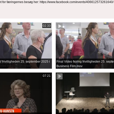
t for færingernes besøg her: https://www.facebook.com/events/406612573261640/
02:33
f frivilligheden 25. september 2025 i
Final Video fejring frivilligheden 25. sep
Business Film.mov
07:21