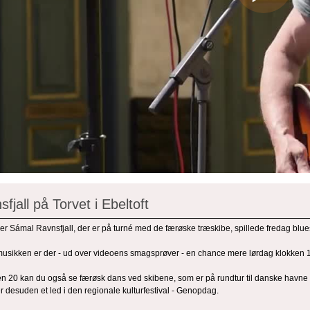
jall på Torvet i Ebeltoft
 Sámal Ravnsfjall, der er på turné med de færøske træskibe, spillede fredag blues 
 musikken er der - ud over videoens smagsprøver - en chance mere lørdag klokken 1
n 20 kan du også se færøsk dans ved skibene, som er på rundtur til danske havne fo
 desuden et led i den regionale kulturfestival - Genopdag.