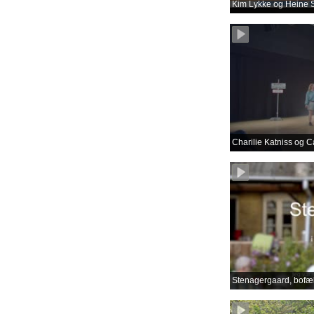
Kim Lykke og Heine S
Charilie Katniss og C
Stenagergaard, bofæl