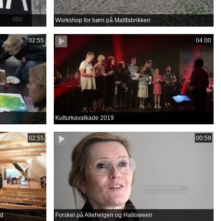
Workshop for børn på Maltfabrikken
02:55
04:00
Kulturkavalkade 2019
02:55
00:59
rd
Forskel på Allehelgen og Halloween