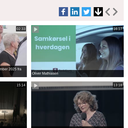
02:33
16:17
tember 2025 fra
Oliver Mathiasen
15:14
13:18