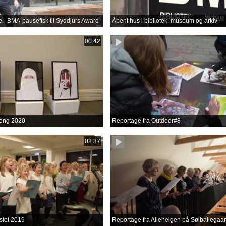
lse - BMA-pausefisk til Syddjurs Award
Åbent hus i bibliotek, museum og arkiv
00:42
ong 2020
Reportage fra Outdoor#8
02:37
slet 2019
Reportage fra Allehelgen på Sølballegaa