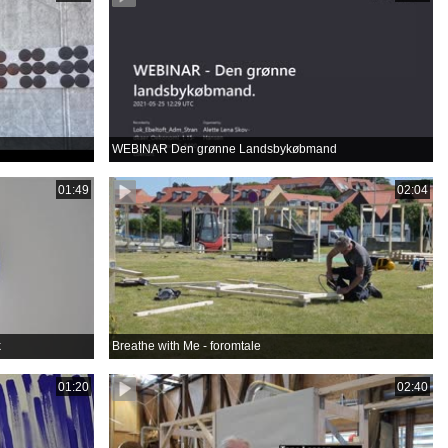
WEBINAR Den grønne Landsbykøbmand
01:49
02:04
k
Breathe with Me - foromtale
01:20
02:40