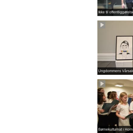
Ikke til offentliggøre
Ungdommens Vårsal
Børnekulturnat i Horn