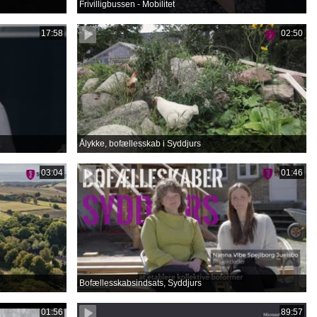
Frivilligbussen - Mobilitet
17:58
02:50
Ålykke, bofællesskab i Syddjurs
03:04
01:46
Bofællesskabsindsats, Syddjurs
01:56
89:57