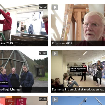
02:10
tival 2019
Kunstspor 2019
01:59
nedlagt flyhangar
Dannelse til demokratisk medborgerskab
05:36