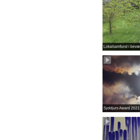
Lokalsamfund i bevæ
Syddjurs Award 2021