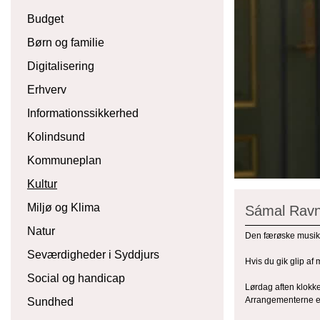
Budget
Børn og familie
Digitalisering
Erhverv
Informationssikkerhed
Kolindsund
Kommuneplan
Kultur
Miljø og Klima
Sámal Ravnsf
Natur
Den færøske musiker
Seværdigheder i Syddjurs
Hvis du gik glip af
Social og handicap
Lørdag aften klokke
Arrangementerne er
Sundhed