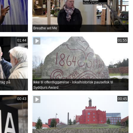
Breathe wit Me
01:44
01:55
tag på
Ikke til offentliggørelse - lokalhistorisk pausefisk til
Syddjurs Award
00:43
00:45