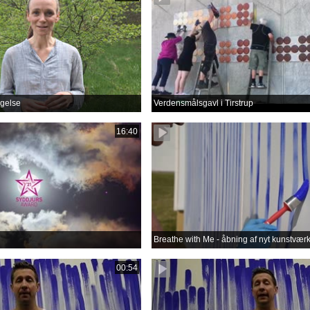
gelse
Verdensmålsgavl i Tirstrup
16:40
Breathe with Me - åbning af nyt kunstvær
00:54