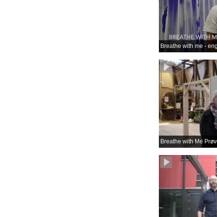
Breathe with me - en
Breathe with Me Prøve