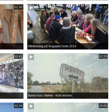
01:30
02:15
Mikkelsdag på Rugaard Gods 2019
02:45
01:29
Byens hus i Mørke - Kort version
02:34
16:06