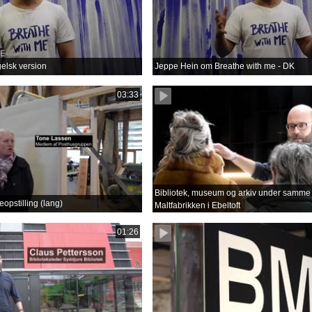
gelsk version
Jeppe Hein om Breathe with me - DK
03:33
Bibliotek, museum og arkiv under samme 
opstilling (lang)
Maltfabrikken i Ebeltoft
01:26