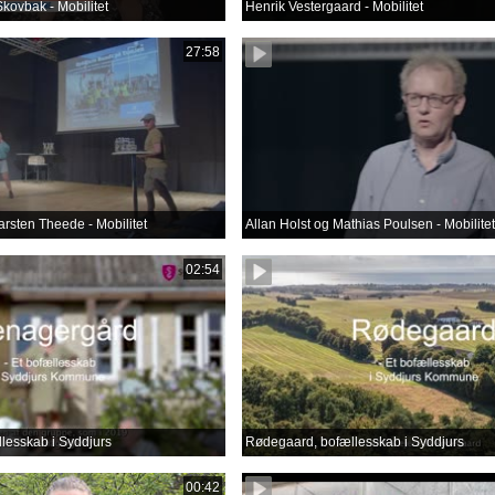
kovbak - Mobilitet
Henrik Vestergaard - Mobilitet
27:58
arsten Theede - Mobilitet
Allan Holst og Mathias Poulsen - Mobilitet
02:54
lesskab i Syddjurs
Rødegaard, bofællesskab i Syddjurs
00:42