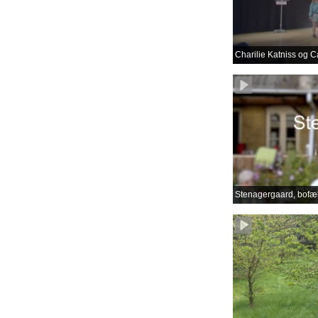
Charilie Katniss og C
Stenagergaard, bofæl