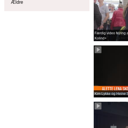
Ældre
Færdig video fejring a
Kolind+
Kim Lykke og Heine S