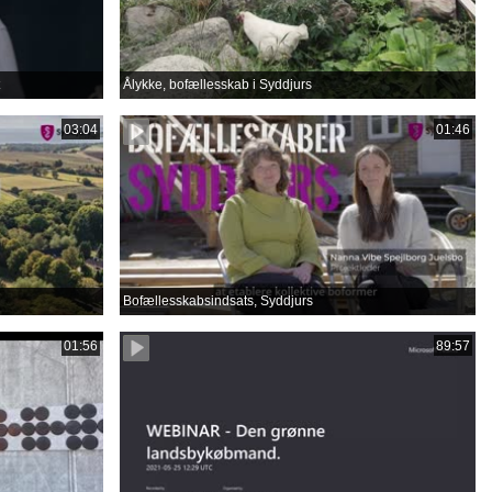
Ålykke, bofællesskab i Syddjurs
03:04
01:46
Bofællesskabsindsats, Syddjurs
01:56
89:57