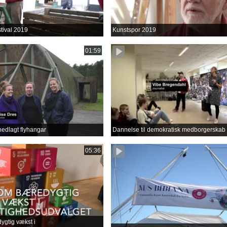
tival 2019
Kunstspor 2019
01:59
nedlagt flyhangar
Dannelse til demokratisk medborgerskab
05:36
gtig vækst i