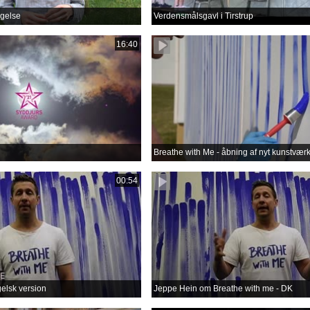
gelse
Verdensmålsgavl i Tirstrup
16:40
Breathe with Me - åbning af nyt kunstvær
00:54
gelsk version
Jeppe Hein om Breathe with me - DK