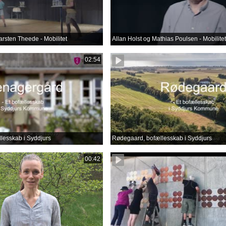
arsten Theede - Mobilitet
Allan Holst og Mathias Poulsen - Mobilitet
02:54
lesskab i Syddjurs
Rødegaard, bofællesskab i Syddjurs
00:42