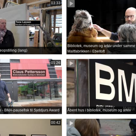
03:33
Bibliotek, museum og arkiv under samme 
opstilling (lang)
Maltfabrikken i Ebeltoft
01:26
lse - BMA-pausefisk til Syddjurs Award
Åbent hus i bibliotek, museum og arkiv
00:42