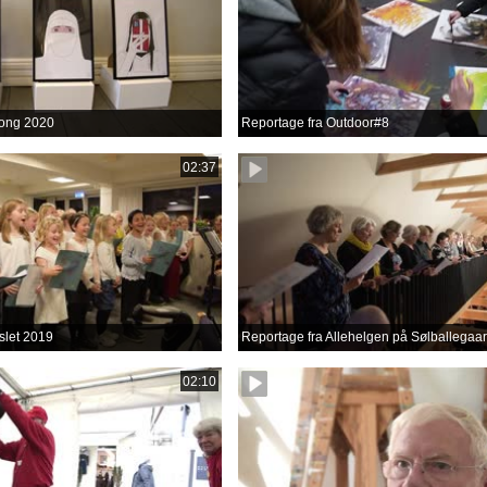
ong 2020
Reportage fra Outdoor#8
02:37
slet 2019
Reportage fra Allehelgen på Sølballegaa
02:10