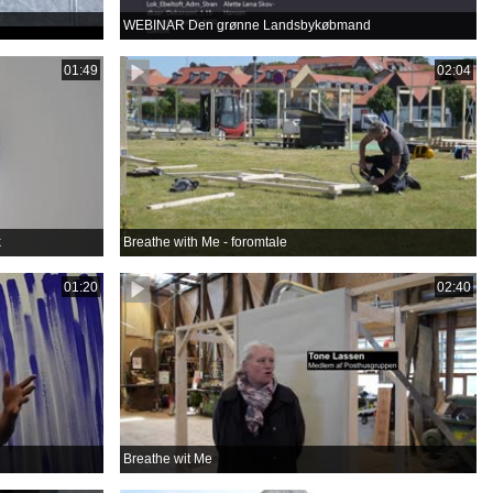
WEBINAR Den grønne Landsbykøbmand
01:49
02:04
k
Breathe with Me - foromtale
01:20
02:40
Breathe wit Me