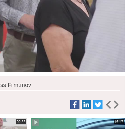
ness Film.mov
02:33
16:17