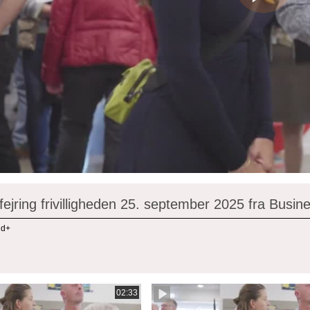
 fejring frivilligheden 25. september 2025 fra Busi
ind+
02:33