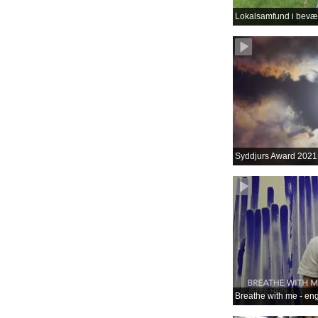
Lokalsamfund i bevæ
Syddjurs Award 2021
Breathe with me - en