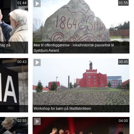
01:44
01:55
tag på
Ikke til offentliggørelse - lokalhistorisk pausefisk til
Syddjurs Award
00:43
00:45
Workshop for børn på Maltfabrikken
02:55
04:00