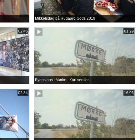
Mikkelsdag på Rugaard Gods 2019
02:45
01:29
Byens hus i Mørke - Kort version
02:34
16:06