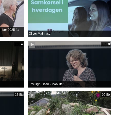
tember 2025 fra
Oliver Mathiasen
15:14
13:18
Frivilligbussen - Mobilitet
17:58
02:50