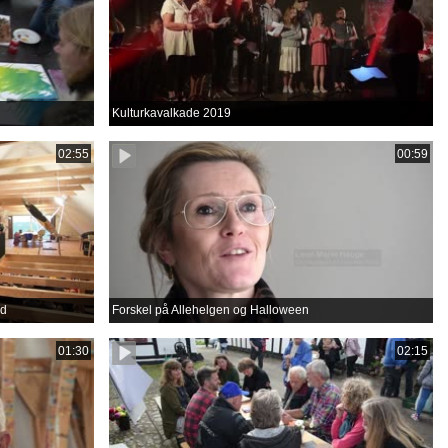
Kulturkavalkade 2019
02:55
00:59
rd
Forskel på Allehelgen og Halloween
01:30
02:15