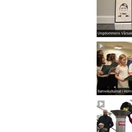
Ungdommens Vårsal
Børnekulturnat i Horn