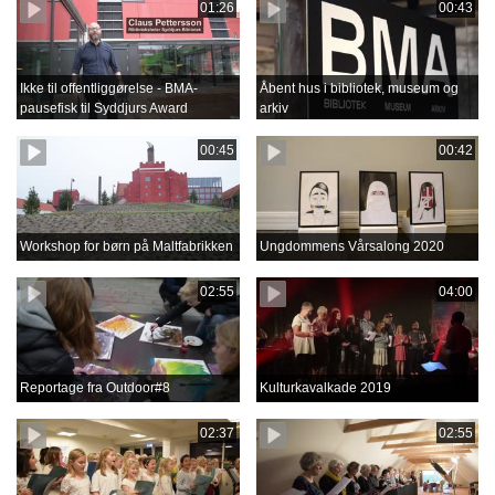
01:26
00:43
Ikke til offentliggørelse - BMA-
Åbent hus i bibliotek, museum og
pausefisk til Syddjurs Award
arkiv
00:45
00:42
Workshop for børn på Maltfabrikken
Ungdommens Vårsalong 2020
02:55
04:00
Reportage fra Outdoor#8
Kulturkavalkade 2019
02:37
02:55