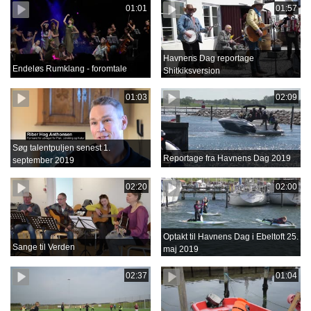
01:01
01:57
Havnens Dag reportage
Endeløs Rumklang - foromtale
Shitkiksversion
01:03
02:09
Søg talentpuljen senest 1.
Reportage fra Havnens Dag 2019
september 2019
02:20
02:00
Optakt til Havnens Dag i Ebeltoft 25.
Sange til Verden
maj 2019
02:37
01:04