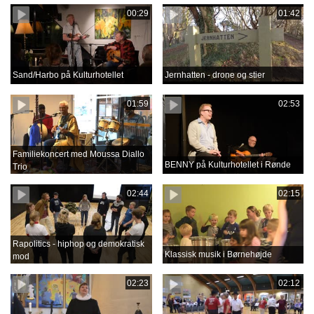
00:29
01:42
Sand/Harbo på Kulturhotellet
Jernhatten - drone og stier
01:59
02:53
Familiekoncert med Moussa Diallo
BENNY på Kulturhotellet i Rønde
Trio
02:44
02:15
Rapolitics - hiphop og demokratisk
Klassisk musik i Børnehøjde
mod
02:23
02:12