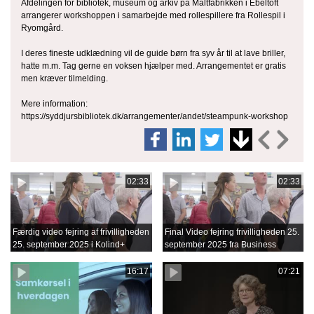
Afdelingen for bibliotek, museum og arkiv på Maltfabrikken i Ebeltoft
arrangerer workshoppen i samarbejde med rollespillere fra Rollespil i
Ryomgård.
I deres fineste udklædning vil de guide børn fra syv år til at lave briller,
hatte m.m. Tag gerne en voksen hjælper med. Arrangementet er gratis
men kræver tilmelding.
Mere information:
https://syddjursbibliotek.dk/arrangementer/andet/steampunk-workshop
02:33
02:33
Færdig video fejring af frivilligheden
Final Video fejring frivilligheden 25.
25. september 2025 i Kolind+
september 2025 fra Business
Film.mov
16:17
07:21