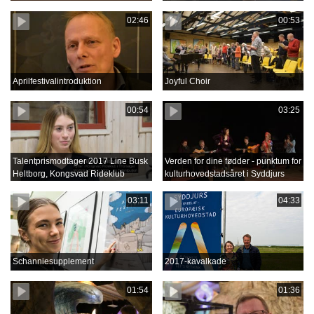
02:46
00:53
Aprilfestivalintroduktion
Joyful Choir
00:54
03:25
Talentprismodtager 2017 Line Busk
Verden for dine fødder - punktum for
Heltborg, Kongsvad Rideklub
kulturhovedstadsåret i Syddjurs
03:11
04:33
Schanniesupplement
2017-kavalkade
01:54
01:36