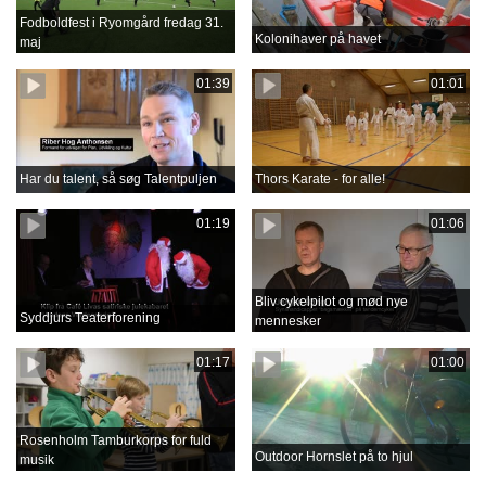
Fodboldfest i Ryomgård fredag 31.
Kolonihaver på havet
maj
01:39
01:01
Har du talent, så søg Talentpuljen
Thors Karate - for alle!
01:19
01:06
Bliv cykelpilot og mød nye
Syddjurs Teaterforening
mennesker
01:17
01:00
Rosenholm Tamburkorps for fuld
Outdoor Hornslet på to hjul
musik