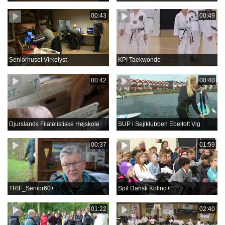
00:43
00:49
Seniorhuset Virkelyst
KPI Taekwondo
00:42
00:40
Djurslands Filatelistiske Højskole
SUP i Sejlklubben Ebeltoft Vig
00:37
01:59
TRIF_Senior60+
Spil Dansk Kolind+
01:22
02:40