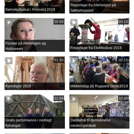
Reportage fra Allehelgen på
Børnekulturnat i Hornslet 2019
Sølballegaard
00:59
02:10
Forskel på Allehelgen og
Reportage fra Ebelfestival 2019
Halloween
01:30
02:15
Kunstspor 2019
Mikkelsdag på Rugaard Gods 2019
01:59
02:45
Gratis performance i nedlagt
Dannelse til demokratisk
flyhangar
medborgerskab