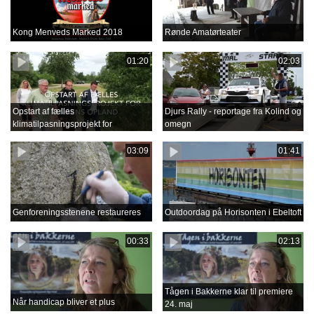
Kong Menveds Marked 2018
Rønde Amatørteater
01:20
02:03
Opstart af fælles
Djurs Rally - reportage fra Kolind og
klimatilpasningsprojekt for
omegn
Grenåens opland
03:09
01:41
Genforeningsstenene restaureres
Outdoordag på Horisonten i Ebeltoft
00:33
02:13
Tågen i Bakkerne klar til premiere
Når handicap bliver et plus
24. maj