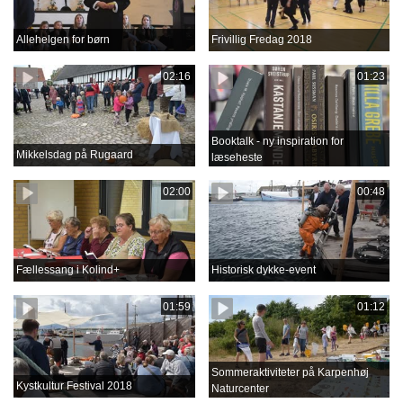
Allehelgen for børn
Frivillig Fredag 2018
02:16
01:23
Booktalk - ny inspiration for
Mikkelsdag på Rugaard
læseheste
02:00
00:48
Fællessang i Kolind+
Historisk dykke-event
01:59
01:12
Sommeraktiviteter på Karpenhøj
Kystkultur Festival 2018
Naturcenter