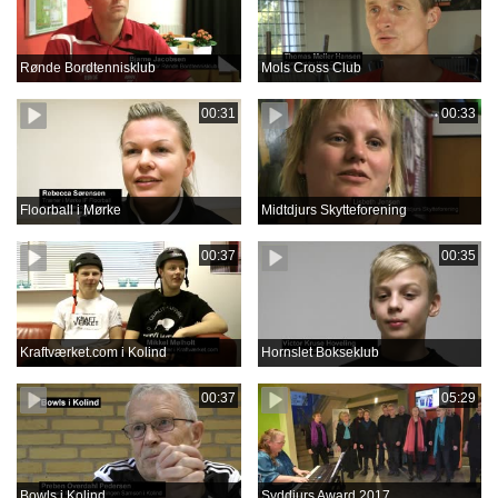
Rønde Bordtennisklub
Mols Cross Club
00:31
00:33
Floorball i Mørke
Midtdjurs Skytteforening
00:37
00:35
Kraftværket.com i Kolind
Hornslet Bokseklub
00:37
05:29
Bowls i Kolind
Syddjurs Award 2017