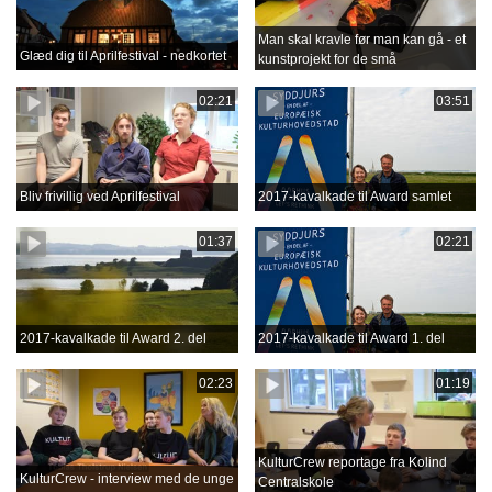
Man skal kravle før man kan gå - et
Glæd dig til Aprilfestival - nedkortet
kunstprojekt for de små
02:21
03:51
Bliv frivillig ved Aprilfestival
2017-kavalkade til Award samlet
01:37
02:21
2017-kavalkade til Award 2. del
2017-kavalkade til Award 1. del
02:23
01:19
KulturCrew reportage fra Kolind
KulturCrew - interview med de unge
Centralskole