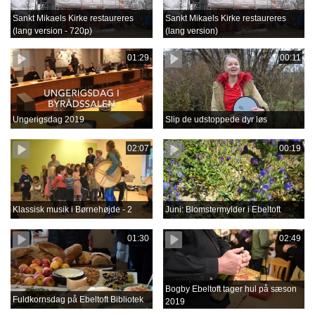
Sankt Mikaels Kirke restaureres
Sankt Mikaels Kirke restaureres
(lang version - 720p)
(lang version)
01:29
00:11
Ungerigsdag 2019
Slip de udstoppede dyr løs
02:07
00:19
Klassisk musik i Børnehøjde - 2
Juni: Blomstermylder i Ebeltoft
01:30
02:49
Bogby Ebeltoft tager hul på sæson
Fuldkornsdag på Ebeltoft Bibliotek
2019