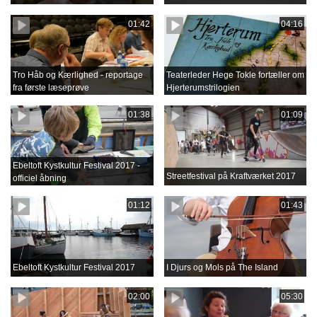
01:42
04:16
Tro Håb og Kærlighed - reportage
Teaterleder Hege Tokle fortæller om
fra første læseprøve
Hjerterumstrilogien
01:38
01:09
Ebeltoft Kystkultur Festival 2017 -
Streetfestival på Kraftværket 2017
officiel åbning
01:12
01:43
Ebeltoft Kystkultur Festival 2017
I Djurs og Mols på The Island
02:00
05:30