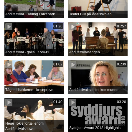
Aprilfestival i Halling Folkepark
Teater Blik på Ådalsskolen
01:26
01:57
Aprilfestival - galla i Kom-Bi
Aprilfestivalsangen
01:02
01:39
Tågen i bakkerne - læseprøve
Aprilfestival samler kommunen
01:40
03:20
Hege Tokle fortæller om
Syddjurs Award 2018 Highlights
Aprilfestivalshowet