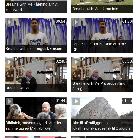
Breathe with Me - åbning af nyt
Breathe with Me - foromtale
kunstværk
00:54
01:20
Jeppe Hein om Breathe with me -
Breathe with me - engelsk version
DK
02:40
03:33
Breathe with Me Prøveopstilling
Breathe wit Me
(lang)
01:44
01:55
Bibliotek, museum og arkiv under
Ikke til offentliggørelse -
samme tag på Maltfabrikken i
lokalhistorisk pausefisk til Syddjurs
Ebeltoft
Award