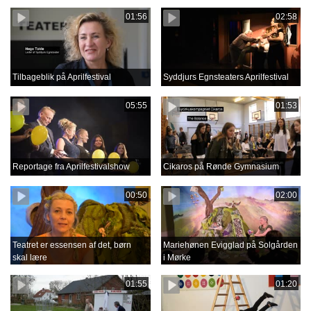
01:56
02:58
Tilbageblik på Aprilfestival
Syddjurs Egnsteaters Aprilfestival
05:55
01:53
Reportage fra Aprilfestivalshow
Cikaros på Rønde Gymnasium
00:50
02:00
Teatret er essensen af det, børn
Mariehønen Evigglad på Solgården
skal lære
i Mørke
01:55
01:20