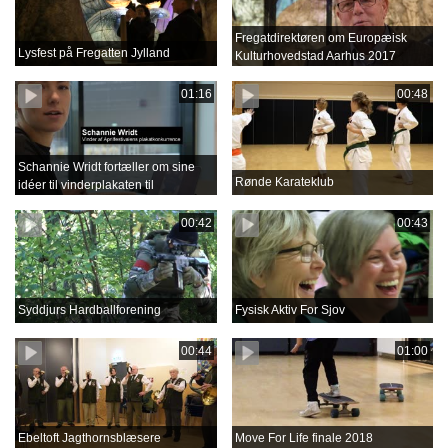
Fregatdirektøren om Europæisk
Lysfest på Fregatten Jylland
Kulturhovedstad Aarhus 2017
01:16
00:48
Schannie Wridt fortæller om sine
Rønde Karateklub
idéer til vinderplakaten til
Aprilfestival 2018
00:42
00:43
Syddjurs Hardballforening
Fysisk Aktiv For Sjov
00:44
01:00
Ebeltoft Jagthornsblæsere
Move For Life finale 2018