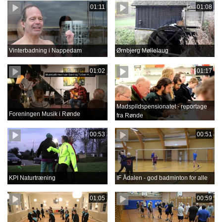
01:11
01:08
Vinterbadning i Nappedam
Ørnbjerg Møllelaug
01:02
01:17
Madspildspensionatet - reportage
Foreningen Musik i Rønde
fra Rønde
00:53
00:51
KPI Naturtræning
IF Ådalen - god badminton for alle
01:05
00:59