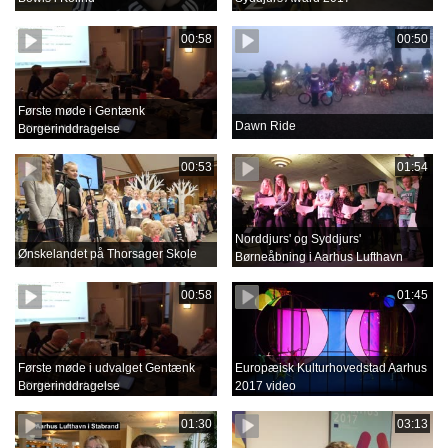
00:58
00:50
Første møde i Gentænk
Dawn Ride
Borgerinddragelse
00:53
01:54
Norddjurs' og Syddjurs'
Ønskelandet på Thorsager Skole
Børneåbning i Aarhus Lufthavn
00:58
01:45
Første møde i udvalget Gentænk
Europæisk Kulturhovedstad Aarhus
Borgerinddragelse
2017 video
01:30
03:13