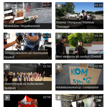
01:27
01:53
Ridelejr i Kongsvad Rideklub
Modelbåde i fregatbassinet
Thorsager
01:57
03:39
Sommeraktiviteter på Glasmuseet
Med vægterne på rundtur i Ebeltoft
Ebeltoft
01:53
02:06
Sommercamp på Kulturskolen
Arkitekturworkshop i containeren
Syddjurs
02:59
01:46