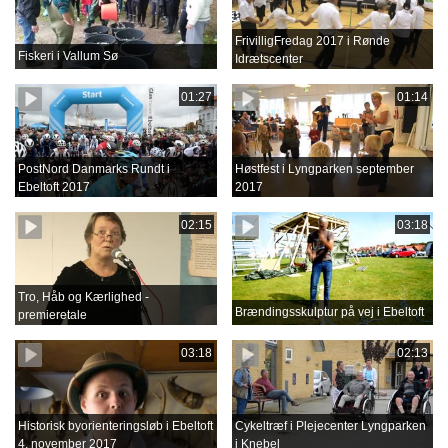
FrivilligFredag 2017 i Rønde
Fiskeri i Vallum Sø
Idrætscenter
01:27
01:14
PostNord Danmarks Rundt i
Høstfest i Lyngparken september
Ebeltoft 2017
2017
02:15
03:18
Tro, Håb og Kærlighed -
Brændingsskulptur på vej i Ebeltoft
premieretale
03:18
02:13
Historisk byorienteringsløb i Ebeltoft
Cykeltræf i Plejecenter Lyngparken
4. november 2017
i Knebel