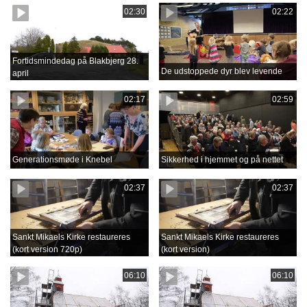
02:30
02:22
Fortidsmindedag på Blakbjerg 28.
De udstoppede dyr blev levende
april
02:17
02:59
Generationsmøde i Knebel
Sikkerhed i hjemmet og på nettet
02:37
02:37
Sankt Mikaels Kirke restaureres
Sankt Mikaels Kirke restaureres
(kort version 720p)
(kort version)
06:10
06:10