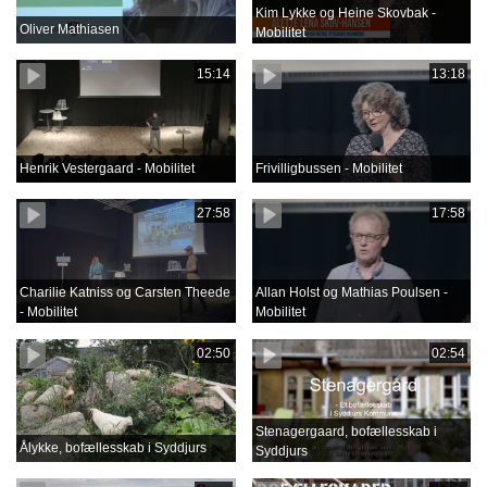
Kim Lykke og Heine Skovbak -
Oliver Mathiasen
Mobilitet
15:14
13:18
Henrik Vestergaard - Mobilitet
Frivilligbussen - Mobilitet
27:58
17:58
Charilie Katniss og Carsten Theede
Allan Holst og Mathias Poulsen -
- Mobilitet
Mobilitet
02:50
02:54
Stenagergaard, bofællesskab i
Ålykke, bofællesskab i Syddjurs
Syddjurs