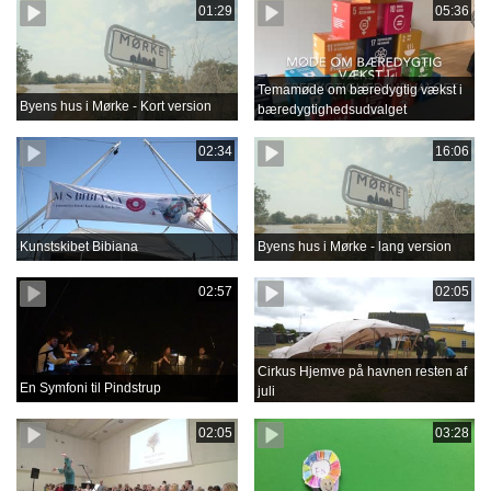
01:29
05:36
Temamøde om bæredygtig vækst i
Byens hus i Mørke - Kort version
bæredygtighedsudvalget
02:34
16:06
Kunstskibet Bibiana
Byens hus i Mørke - lang version
02:57
02:05
Cirkus Hjemve på havnen resten af
En Symfoni til Pindstrup
juli
02:05
03:28