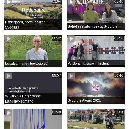
03:04
01:46
Rødegaard, bofællesskab i
Bofællesskabsindsats, Syddjurs
Syddjurs
00:42
01:56
Lokalsamfund i bevægelse
Verdensmålsgavl i Tirstrup
89:57
16:40
WEBINAR Den grønne
Syddjurs Award 2021
Landsbykøbmand
01:49
02:04