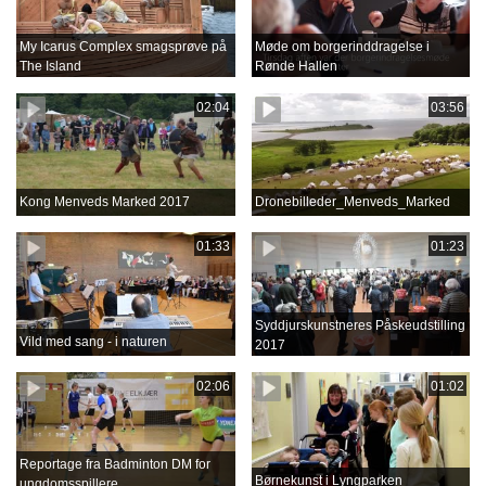
My Icarus Complex smagsprøve på
Møde om borgerinddragelse i
The Island
Rønde Hallen
02:04
03:56
Kong Menveds Marked 2017
Dronebilleder_Menveds_Marked
01:33
01:23
Syddjurskunstneres Påskeudstilling
Vild med sang - i naturen
2017
02:06
01:02
Reportage fra Badminton DM for
Børnekunst i Lyngparken
ungdomsspillere