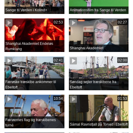
Sange til Verden i Kolind+
Animationsfilm fra Sange til Verden
02:53
02:27
Shanghai Akademiet Endeløs
Shanghai Akademiet
Rumklang
02:41
02:00
Færøske træskibe ankommer til
Søndag sejler træskibene fra
Ebeltoft
Ebeltoft
10:54
01:53
Færøernes flag og træskibenes
Sámal Ravnsfjall på Torvet i Ebeltoft
turné