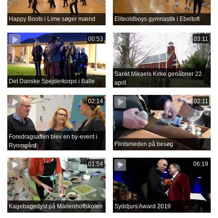
Happy Boots i Lime søger mænd
Eliteoldboys gymnastik i Ebeltoft
00:53
03:11
Sankt Mikaels Kirke genåbner 22.
Det Danske Spejderkorps i Balle
april
02:14
02:11
Foredragsaften blev en by-event i
Flintsmeden på besøg
Ryomgård
01:54
06:19
Kagebagedyst på Marienhoffskolen
Syddjurs Award 2019