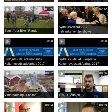
01:35
02:12
Syddjurs Award 2017 -
Boost Your Bike i Rønde
netværkerkeri før showet
10:08
10:08
Syddjurs - del af Europæisk
Syddjurs - del af Europæisk
Kulturhovedstad Aarhus 2017
Kulturhovedstad Aarhus 2017
00:32
00:36
Vinterbadning i Ebeltoft
TRX i IF Ådalen
00:34
00:39