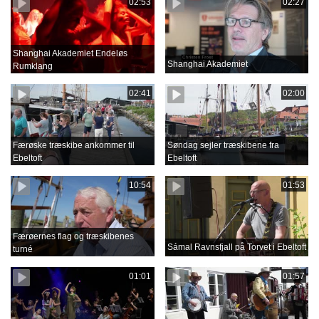
02:53
02:27
Shanghai Akademiet Endeløs
Shanghai Akademiet
Rumklang
02:41
02:00
Færøske træskibe ankommer til
Søndag sejler træskibene fra
Ebeltoft
Ebeltoft
10:54
01:53
Færøernes flag og træskibenes
Sámal Ravnsfjall på Torvet i Ebeltoft
turné
01:01
01:57