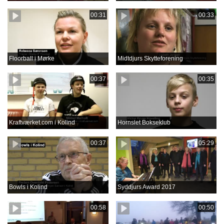
00:31
00:33
Floorball i Mørke
Midtdjurs Skytteforening
00:37
00:35
Kraftværket.com i Kolind
Hornslet Bokseklub
00:37
05:29
Bowls i Kolind
Syddjurs Award 2017
00:58
00:50