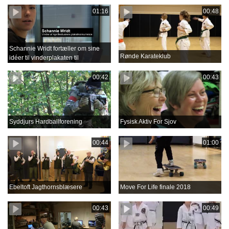
01:16
00:48
Schannie Wridt fortæller om sine
Rønde Karateklub
idéer til vinderplakaten til
Aprilfestival 2018
00:42
00:43
Syddjurs Hardballforening
Fysisk Aktiv For Sjov
00:44
01:00
Ebeltoft Jagthornsblæsere
Move For Life finale 2018
00:43
00:49