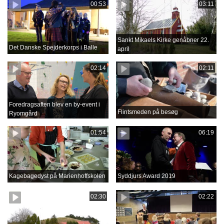
00:53
03:11
Sankt Mikaels Kirke genåbner 22.
Det Danske Spejderkorps i Balle
april
02:14
02:11
Foredragsaften blev en by-event i
Flintsmeden på besøg
Ryomgård
01:54
06:19
Kagebagedyst på Marienhoffskolen
Syddjurs Award 2019
02:30
02:22