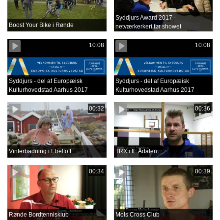
Syddjurs Award 2017 -
Boost Your Bike i Rønde
netværkerkeri før showet
10:08
10:08
Syddjurs - del af Europæisk
Syddjurs - del af Europæisk
Kulturhovedstad Aarhus 2017
Kulturhovedstad Aarhus 2017
00:32
00:36
Vinterbadning i Ebeltoft
TRX i IF Ådalen
00:34
00:39
Rønde Bordtennisklub
Mols Cross Club