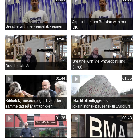
Jeppe Hein om Breathe with me -
Breathe with me - engelsk version
DK
02:40
03:33
Breathe with Me Prøveopstilling
Breathe wit Me
(lang)
01:44
01:55
Bibliotek, museum og arkiv under
Ikke til offentliggørelse -
samme tag på Maltfabrikken i
lokalhistorisk pausefisk til Syddjurs
Ebeltoft
Award
01:26
00:43