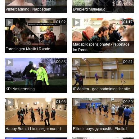
Vinterbadning i Nappedam
Ørnbjerg Møllelaug
01:02
01:17
Madspildspensionatet - reportage
Foreningen Musik i Rønde
fra Rønde
00:53
00:51
KPI Naturtræning
IF Ådalen - god badminton for alle
01:05
00:59
Happy Boots i Lime søger mænd
Eliteoldboys gymnastik i Ebeltoft