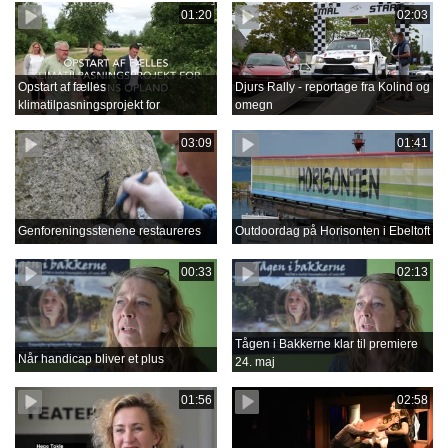
01:20
02:03
Opstart af fælles
Djurs Rally - reportage fra Kolind og
klimatilpasningsprojekt for
omegn
Grenåens opland
03:09
01:41
Genforeningsstenene restaureres
Outdoordag på Horisonten i Ebeltoft
00:33
02:13
Tågen i Bakkerne klar til premiere
Når handicap bliver et plus
24. maj
01:56
02:58