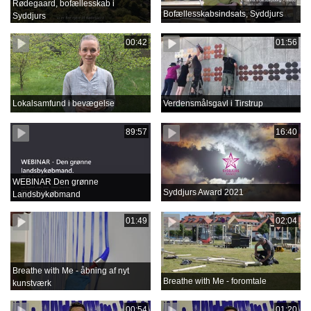
Rødegaard, bofællesskab i
Bofællesskabsindsats, Syddjurs
Syddjurs
00:42
01:56
Lokalsamfund i bevægelse
Verdensmålsgavl i Tirstrup
89:57
16:40
WEBINAR Den grønne
Syddjurs Award 2021
Landsbykøbmand
01:49
02:04
Breathe with Me - åbning af nyt
Breathe with Me - foromtale
kunstværk
00:54
01:20