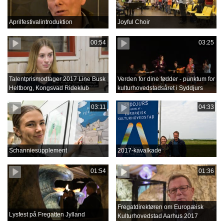
Aprilfestivalintroduktion
Joyful Choir
00:54
03:25
Talentprismodtager 2017 Line Busk
Verden for dine fødder - punktum for
Heltborg, Kongsvad Rideklub
kulturhovedstadsåret i Syddjurs
03:11
04:33
Schanniesupplement
2017-kavalkade
01:54
01:36
Fregatdirektøren om Europæisk
Lysfest på Fregatten Jylland
Kulturhovedstad Aarhus 2017