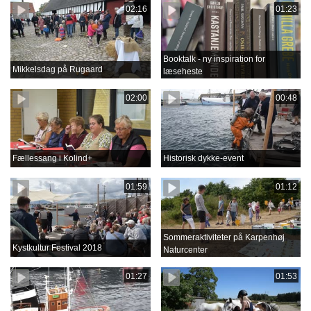
02:16
01:23
Booktalk - ny inspiration for
Mikkelsdag på Rugaard
læseheste
02:00
00:48
Fællessang i Kolind+
Historisk dykke-event
01:59
01:12
Sommeraktiviteter på Karpenhøj
Kystkultur Festival 2018
Naturcenter
01:27
01:53