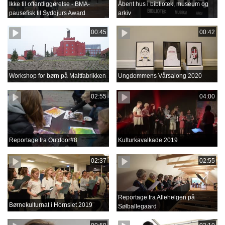
Ikke til offentliggørelse - BMA-
Åbent hus i bibliotek, museum og
pausefisk til Syddjurs Award
arkiv
00:45
00:42
Workshop for børn på Maltfabrikken
Ungdommens Vårsalong 2020
02:55
04:00
Reportage fra Outdoor#8
Kulturkavalkade 2019
02:37
02:55
Reportage fra Allehelgen på
Børnekulturnat i Hornslet 2019
Sølballegaard