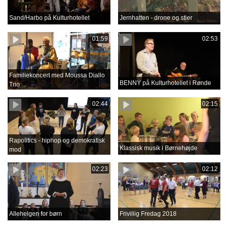
Sand/Harbo på Kulturhotellet
Jernhatten - drone og stier
01:59
02:53
Familiekoncert med Moussa Diallo
BENNY på Kulturhotellet i Rønde
Trio
02:44
02:15
Rapolitics - hiphop og demokratisk
Klassisk musik i Børnehøjde
mod
02:23
02:12
Allehelgen for børn
Frivillig Fredag 2018