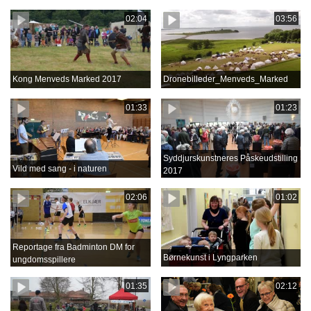
02:04
03:56
Kong Menveds Marked 2017
Dronebilleder_Menveds_Marked
01:33
01:23
Syddjurskunstneres Påskeudstilling
Vild med sang - i naturen
2017
02:06
01:02
Reportage fra Badminton DM for
Børnekunst i Lyngparken
ungdomsspillere
01:35
02:12