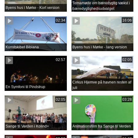
Temamøde om bæredygtig vækst i
Byens hus i Mørke - Kort version
bæredygtighedsudvalget
02:34
16:06
Kunstskibet Bibiana
Byens hus i Mørke - lang version
02:57
02:05
Cirkus Hjemve på havnen resten af
En Symfoni til Pindstrup
juli
02:05
03:28
Sange til Verden i Kolind+
Animationsfilm fra Sange til Verden