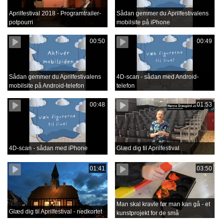
Aprilfestival 2018 - Programtrailer-
Sådan gemmer du Aprilfestivalens
potpourri
mobilsite på iPhone
00:50
00:49
Sådan gemmer du Aprilfestivalens
4D-scan - sådan med Android-
mobilsite på Android-telefon
telefon
00:48
01:53
4D-scan - sådan med iPhone
Glæd dig til Aprilfestival
01:41
03:50
Man skal kravle før man kan gå - et
Glæd dig til Aprilfestival - nedkortet
kunstprojekt for de små