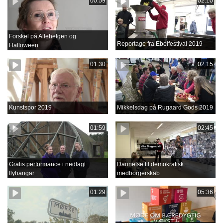
00:59
02:10
Forskel på Allehelgen og
Reportage fra Ebelfestival 2019
Halloween
01:30
02:15
Kunstspor 2019
Mikkelsdag på Rugaard Gods 2019
01:59
02:45
Gratis performance i nedlagt
Dannelse til demokratisk
flyhangar
medborgerskab
01:29
05:36