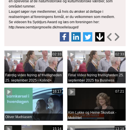
en oplevelse af de naturhistoriske og kulturhistoriske værdier, som
området rummer.
Lauget søger nye medlemmer, så hvis du ønsker at deltage i
realiseringen af foreningens formål, er du velkommen som medlem.
Se videoen fra Syddjurs Award og læs om foreningen her:
http://www.oernbjergmoelle.dk/moellelauget/
02:33
02:33
Færdig video fejring af frivilligheden
Final Video fejring frivilligheden 25.
25. september 2025 i Kolind+
september 2025 fra Business
Film.mov
16:17
07:21
Kim Lykke og Heine Skovbak -
Oliver Mathiasen
Mobilitet
15:14
13:18