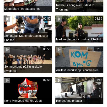
Ridelejr i Kongsvad Rideklub
Modelbåde i fregatbassinet
Thorsager
01:57
03:39
Sommeraktiviteter på Glasmuseet
Med vægterne på rundtur i Ebeltoft
Ebeltoft
01:53
02:06
Sommercamp på Kulturskolen
Arkitekturworkshop i containeren
Syddjurs
02:59
01:46
Kong Menveds Marked 2018
Rønde Amatørteater