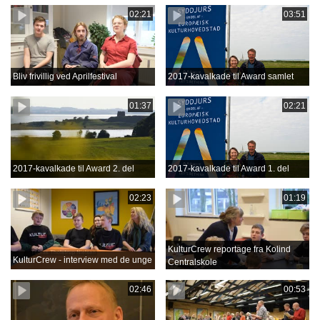
02:21
03:51
Bliv frivillig ved Aprilfestival
2017-kavalkade til Award samlet
01:37
02:21
2017-kavalkade til Award 2. del
2017-kavalkade til Award 1. del
02:23
01:19
KulturCrew reportage fra Kolind
KulturCrew - interview med de unge
Centralskole
02:46
00:53