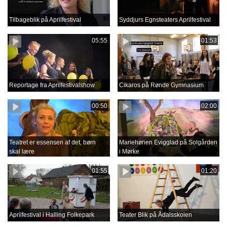
Tilbageblik på Aprilfestival
Syddjurs Egnsteaters Aprilfestival
05:55
01:53
Reportage fra Aprilfestivalshow
Cikaros på Rønde Gymnasium
00:50
02:00
Teatret er essensen af det, børn
Mariehønen Evigglad på Solgården
skal lære
i Mørke
01:55
01:20
Aprilfestival i Halling Folkepark
Teater Blik på Ådalsskolen