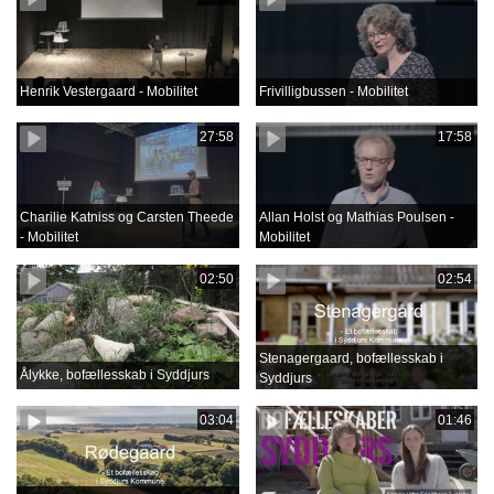
Henrik Vestergaard - Mobilitet
Frivilligbussen - Mobilitet
27:58
17:58
Charilie Katniss og Carsten Theede
Allan Holst og Mathias Poulsen -
- Mobilitet
Mobilitet
02:50
02:54
Stenagergaard, bofællesskab i
Ålykke, bofællesskab i Syddjurs
Syddjurs
03:04
01:46