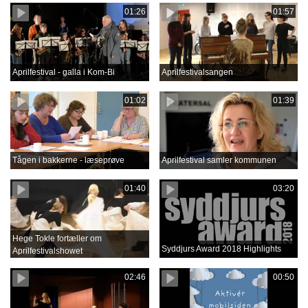
01:26
01:57
Aprilfestival - galla i Kom-Bi
Aprilfestivalsangen
01:02
01:39
Tågen i bakkerne - læseprøve
Aprilfestival samler kommunen
01:40
03:20
Hege Tokle fortæller om
Syddjurs Award 2018 Highlights
Aprilfestivalshowet
02:46
00:50