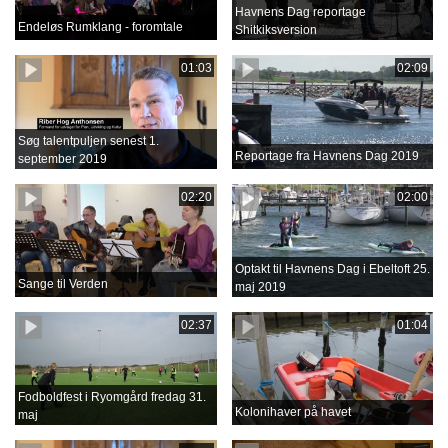
Havnens Dag reportage
Endeløs Rumklang - foromtale
Shitkiksversion
01:03
02:09
Søg talentpuljen senest 1.
Reportage fra Havnens Dag 2019
september 2019
02:20
02:00
Optakt til Havnens Dag i Ebeltoft 25.
Sange til Verden
maj 2019
02:37
01:04
Fodboldfest i Ryomgård fredag 31.
Kolonihaver på havet
maj