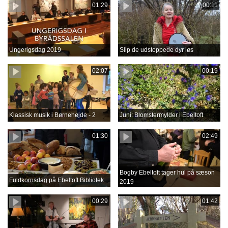
01:29
00:11
Ungerigsdag 2019
Slip de udstoppede dyr løs
02:07
00:19
Klassisk musik i Børnehøjde - 2
Juni: Blomstermylder i Ebeltoft
01:30
02:49
Bogby Ebeltoft tager hul på sæson
Fuldkornsdag på Ebeltoft Bibliotek
2019
00:29
01:42