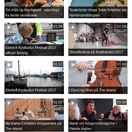
Tro Håb og Kærlighed - reportage
Teaterleder Hege Tokle fortæller om
fra første læseprøve
Hjerterumstrilogien
01:38
01:09
Ebeltoft Kystkultur Festival 2017 -
Streetfestival på Kraftværket 2017
officiel åbning
01:12
01:43
Ebeltoft Kystkultur Festival 2017
I Djurs og Mols på The Island
02:00
05:30
My Icarus Complex smagsprøve på
Møde om borgerinddragelse i
The Island
Rønde Hallen