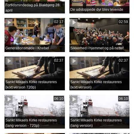
Fortidsmindedag på Blakbjerg 28.
De udstoppede dyr blev levende
april
02:17
02:59
Generationsmøde i Knebel
Sikkerhed i hjemmet og på nettet
02:37
02:37
Sankt Mikaels Kirke restaureres
Sankt Mikaels Kirke restaureres
(kort version 720p)
(kort version)
06:10
06:10
Sankt Mikaels Kirke restaureres
Sankt Mikaels Kirke restaureres
(lang version - 720p)
(lang version)