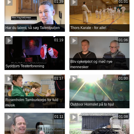
01:39
01:01
Har du talent, så søg Talentpuljen
Thors Karate - for alle!
01:19
01:06
Bliv cykelpilot og mød nye
Syddjurs Teaterforening
mennesker
01:17
01:00
Rosenholm Tamburkorps for fuld
Outdoor Hornslet på to hjul
musik
01:11
01:08