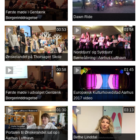
Første møde i Gentænk
Dawn Ride
Borgerinddragelse
00:53
01:54
Norddjurs' og Syddjurs'
Ønskelandet på Thorsager Skole
Børneåbning i Aarhus Lufthavn
00:58
01:45
Første møde i udvalget Gentænk
Europæisk Kulturhovedstad Aarhus
Borgerinddragelse
2017 video
01:30
03:13
Portalen til Ønskelandet sat op i
Birthe Linddal
Aarhus Lufthavn