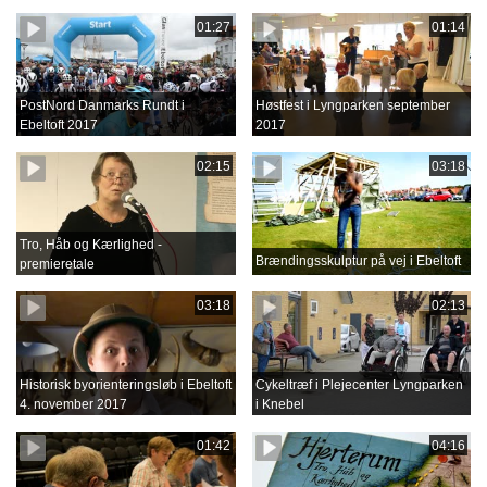
01:27
01:14
PostNord Danmarks Rundt i
Høstfest i Lyngparken september
Ebeltoft 2017
2017
02:15
03:18
Tro, Håb og Kærlighed -
Brændingsskulptur på vej i Ebeltoft
premieretale
03:18
02:13
Historisk byorienteringsløb i Ebeltoft
Cykeltræf i Plejecenter Lyngparken
4. november 2017
i Knebel
01:42
04:16