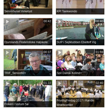
Seniorhuset Virkelyst
KPI Taekwondo
00:42
00:40
Djurslands Filatelistiske Højskole
SUP i Sejlklubben Ebeltoft Vig
00:37
01:59
TRIF_Senior60+
Spil Dansk Kolind+
01:22
02:40
FrivilligFredag 2017 i Rønde
Fiskeri i Vallum Sø
Idrætscenter