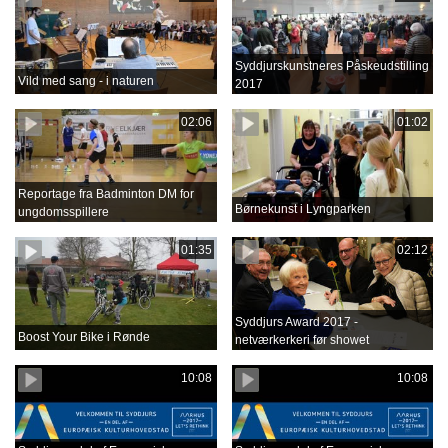
Syddjurskunstneres Påskeudstilling
Vild med sang - i naturen
2017
02:06
01:02
Reportage fra Badminton DM for
Børnekunst i Lyngparken
ungdomsspillere
01:35
02:12
Syddjurs Award 2017 -
Boost Your Bike i Rønde
netværkerkeri før showet
10:08
10:08