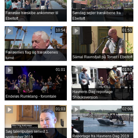
Færøske træskibe ankommer til
Søndag sejler træskibene fra
Ebeltoft
Ebeltoft
10:54
01:53
Færøernes flag og træskibenes
Sámal Ravnsfjall på Torvet i Ebeltoft
turné
01:01
01:57
Havnens Dag reportage
Endeløs Rumklang - foromtale
Shitkiksversion
01:03
02:09
Søg talentpuljen senest 1.
Reportage fra Havnens Dag 2019
september 2019