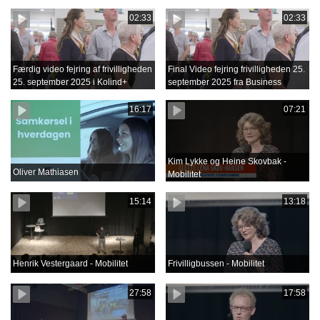
02:33
02:33
Færdig video fejring af frivilligheden
Final Video fejring frivilligheden 25.
25. september 2025 i Kolind+
september 2025 fra Business
Film.mov
16:17
07:21
Kim Lykke og Heine Skovbak -
Oliver Mathiasen
Mobilitet
15:14
13:18
Henrik Vestergaard - Mobilitet
Frivilligbussen - Mobilitet
27:58
17:58