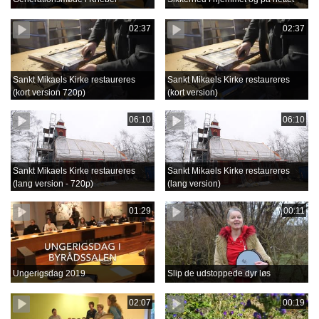
02:37
02:37
Sankt Mikaels Kirke restaureres
Sankt Mikaels Kirke restaureres
(kort version 720p)
(kort version)
06:10
06:10
Sankt Mikaels Kirke restaureres
Sankt Mikaels Kirke restaureres
(lang version - 720p)
(lang version)
01:29
00:11
Ungerigsdag 2019
Slip de udstoppede dyr løs
02:07
00:19