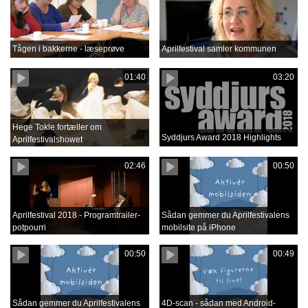
Tågen i bakkerne - læseprøve
Aprilfestival samler kommunen
01:40
03:20
Hege Tokle fortæller om
Syddjurs Award 2018 Highlights
Aprilfestivalshowet
02:46
00:50
Aprilfestival 2018 - Programtrailer-
Sådan gemmer du Aprilfestivalens
potpourri
mobilsite på iPhone
00:50
00:49
Sådan gemmer du Aprilfestivalens
4D-scan - sådan med Android-