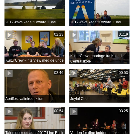
2017-kavalkade til Award 2. del
2017-kavalkade til Award 1. del
02:23
01:19
KulturCrew reportage fra Kolind
KulturCrew - interview med de unge
Centralskole
02:46
00:53
Aprilfestivalintroduktion
Joyful Choir
00:54
03:25
Talentprismodtager 2017 Line Busk
Verden for dine fødder - punktum for