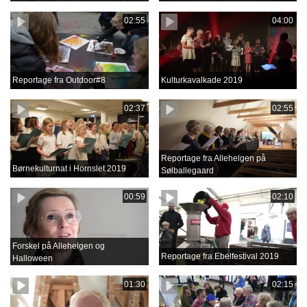
02:55
04:00
Reportage fra Outdoor#8
Kulturkavalkade 2019
02:37
02:55
Reportage fra Allehelgen på
Børnekulturnat i Hornslet 2019
Sølballegaard
00:59
02:10
Forskel på Allehelgen og
Reportage fra Ebelfestival 2019
Halloween
01:30
02:15