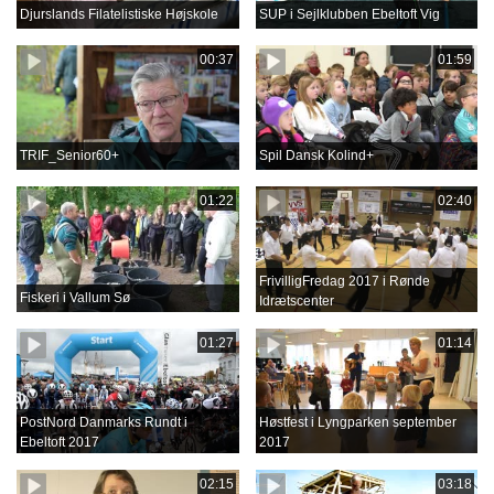
Djurslands Filatelistiske Højskole
SUP i Sejlklubben Ebeltoft Vig
00:37
01:59
TRIF_Senior60+
Spil Dansk Kolind+
01:22
02:40
FrivilligFredag 2017 i Rønde
Fiskeri i Vallum Sø
Idrætscenter
01:27
01:14
PostNord Danmarks Rundt i
Høstfest i Lyngparken september
Ebeltoft 2017
2017
02:15
03:18