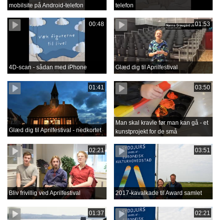
mobilsite på Android-telefon
telefon
00:48
01:53
4D-scan - sådan med iPhone
Glæd dig til Aprilfestival
01:41
03:50
Man skal kravle før man kan gå - et
Glæd dig til Aprilfestival - nedkortet
kunstprojekt for de små
02:21
03:51
Bliv frivillig ved Aprilfestival
2017-kavalkade til Award samlet
01:37
02:21