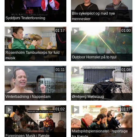
Bliv cykelpilot og mød nye
Syddjurs Teaterforening
mennesker
01:17
01:00
Rosenholm Tamburkorps for fuld
Outdoor Hornslet på to hjul
musik
01:11
01:08
Vinterbadning i Nappedam
Ørnbjerg Møllelaug
01:02
01:17
Madspildspensionatet - reportage
Foreningen Musik i Rønde
fra Rønde