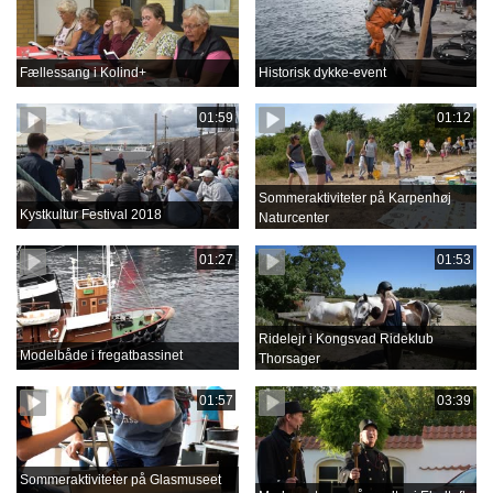
Fællessang i Kolind+
Historisk dykke-event
01:59
01:12
Sommeraktiviteter på Karpenhøj
Kystkultur Festival 2018
Naturcenter
01:27
01:53
Ridelejr i Kongsvad Rideklub
Modelbåde i fregatbassinet
Thorsager
01:57
03:39
Sommeraktiviteter på Glasmuseet