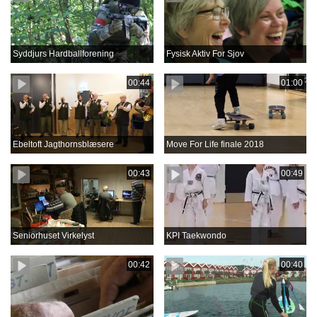
Syddjurs Hardballforening
Fysisk Aktiv For Sjov
00:44
01:00
Ebeltoft Jagthornsblæsere
Move For Life finale 2018
00:43
00:49
Seniorhuset Virkelyst
KPI Taekwondo
00:42
00:40