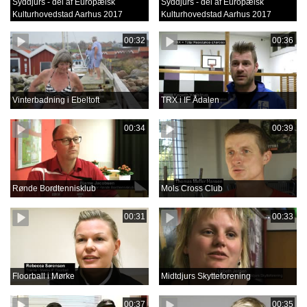
Syddjurs - del af Europæisk
Syddjurs - del af Europæisk
Kulturhovedstad Aarhus 2017
Kulturhovedstad Aarhus 2017
00:32
00:36
Vinterbadning i Ebeltoft
TRX i IF Ådalen
00:34
00:39
Rønde Bordtennisklub
Mols Cross Club
00:31
00:33
Floorball i Mørke
Midtdjurs Skytteforening
00:37
00:35