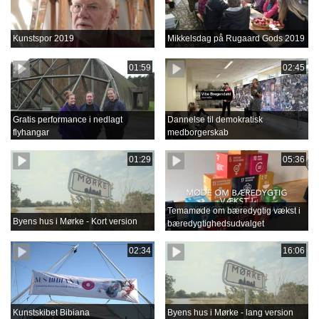
Kunstspor 2019
Mikkelsdag på Rugaard Gods 2019
01:59
02:45
Gratis performance i nedlagt
Dannelse til demokratisk
flyhangar
medborgerskab
01:29
05:36
Temamøde om bæredygtig vækst i
Byens hus i Mørke - Kort version
bæredygtighedsudvalget
02:34
16:06
Kunstskibet Bibiana
Byens hus i Mørke - lang version