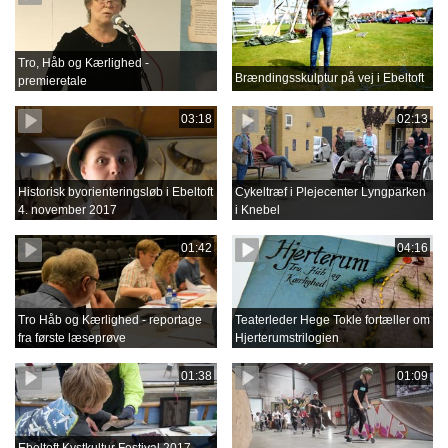
Tro, Håb og Kærlighed -
Brændingsskulptur på vej i Ebeltoft
premieretale
03:18
02:13
Historisk byorienteringsløb i Ebeltoft
Cykeltræf i Plejecenter Lyngparken
4. november 2017
i Knebel
01:42
04:16
Tro Håb og Kærlighed - reportage
Teaterleder Hege Tokle fortæller om
fra første læseprøve
Hjerterumstrilogien
01:38
01:09