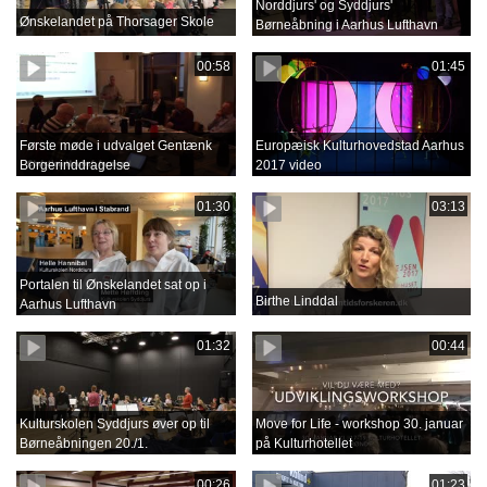
Norddjurs' og Syddjurs'
Ønskelandet på Thorsager Skole
Børneåbning i Aarhus Lufthavn
00:58
01:45
Første møde i udvalget Gentænk
Europæisk Kulturhovedstad Aarhus
Borgerinddragelse
2017 video
01:30
03:13
Portalen til Ønskelandet sat op i
Birthe Linddal
Aarhus Lufthavn
01:32
00:44
Kulturskolen Syddjurs øver op til
Move for Life - workshop 30. januar
Børneåbningen 20./1.
på Kulturhotellet
00:26
01:23