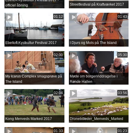
Ebeltoft Kystkultur Festival 2017 -
Streetfestival på Kraftværket 2017
officiel åbning
01:12
01:43
Ebeltoft Kystkultur Festival 2017
I Djurs og Mols på The Island
02:00
05:30
My Icarus Complex smagsprøve på
Møde om borgerinddragelse i
The Island
Rønde Hallen
02:04
03:56
Kong Menveds Marked 2017
Dronebilleder_Menveds_Marked
01:33
01:23