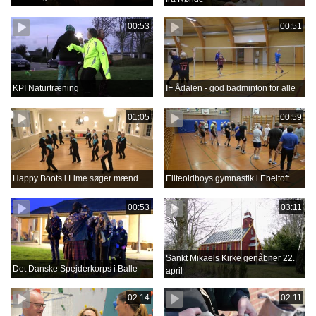
00:53
00:51
KPI Naturtræning
IF Ådalen - god badminton for alle
01:05
00:59
Happy Boots i Lime søger mænd
Eliteoldboys gymnastik i Ebeltoft
00:53
03:11
Sankt Mikaels Kirke genåbner 22.
Det Danske Spejderkorps i Balle
april
02:14
02:11