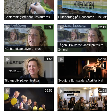
Genforeningsstenene restaureres
Outdoordag på Horisonten i Ebeltoft
00:33
02:13
Tågen i Bakkerne klar til premiere
Når handicap bliver et plus
24. maj
01:56
02:58
Tilbageblik på Aprilfestival
Syddjurs Egnsteaters Aprilfestival
05:55
01:53