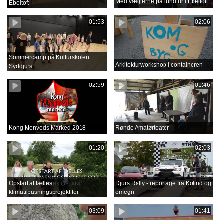
Med vægterne på rundtur i Ebeltoft
Ebeltoft
01:53
02:06
Sommercamp på Kulturskolen
Arkitekturworkshop i containeren
Syddjurs
02:59
01:46
Kong Menveds Marked 2018
Rønde Amatørteater
01:20
02:03
Opstart af fælles
Djurs Rally - reportage fra Kolind og
klimatilpasningsprojekt for
omegn
Grenåens opland
03:09
01:41