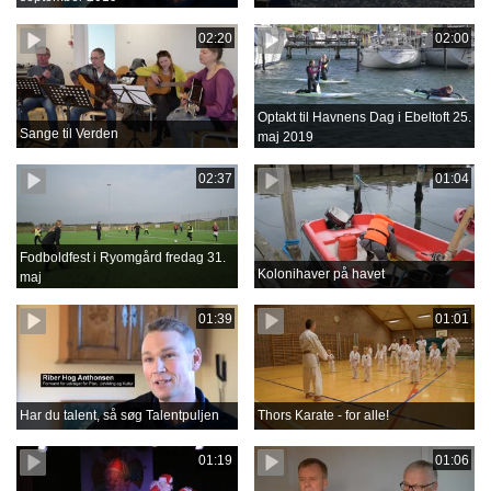
02:20
02:00
Optakt til Havnens Dag i Ebeltoft 25.
Sange til Verden
maj 2019
02:37
01:04
Fodboldfest i Ryomgård fredag 31.
Kolonihaver på havet
maj
01:39
01:01
Har du talent, så søg Talentpuljen
Thors Karate - for alle!
01:19
01:06