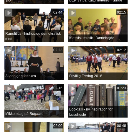
BENNY på Kulturhotellet i Rønde
Trio
02:44
02:15
Rapolitics - hiphop og demokratisk
Klassisk musik i Børnehøjde
mod
02:23
02:12
Allehelgen for børn
Frivillig Fredag 2018
02:16
01:23
Booktalk - ny inspiration for
Mikkelsdag på Rugaard
læseheste
02:00
00:48