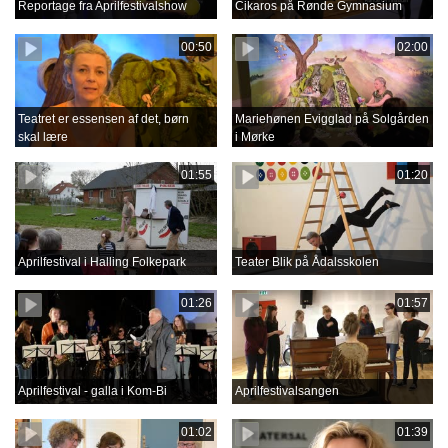
Reportage fra Aprilfestivalshow
Cikaros på Rønde Gymnasium
00:50
02:00
Teatret er essensen af det, børn
Mariehønen Evigglad på Solgården
skal lære
i Mørke
01:55
01:20
Aprilfestival i Halling Folkepark
Teater Blik på Ådalsskolen
01:26
01:57
Aprilfestival - galla i Kom-Bi
Aprilfestivalsangen
01:02
01:39