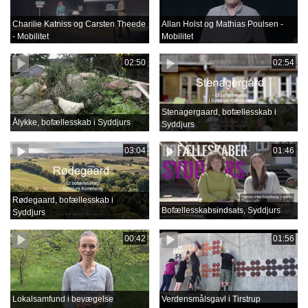
Charilie Katniss og Carsten Theede
Allan Holst og Mathias Poulsen -
- Mobilitet
Mobilitet
02:50
02:54
Stenagergaard, bofællesskab i
Ålykke, bofællesskab i Syddjurs
Syddjurs
03:04
01:46
Rødegaard, bofællesskab i
Bofællesskabsindsats, Syddjurs
Syddjurs
00:42
01:56
Lokalsamfund i bevægelse
Verdensmålsgavl i Tirstrup