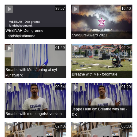
89:57
16:40
WEBINAR Den grønne
Syddjurs Award 2021
Landsbykøbmand
01:49
02:04
Breathe with Me - åbning af nyt
Breathe with Me - foromtale
kunstværk
00:54
01:20
Jeppe Hein om Breathe with me -
Breathe with me - engelsk version
DK
02:40
03:33