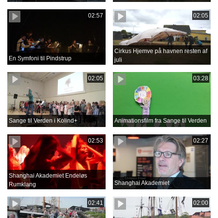
02:57
02:05
Cirkus Hjemve på havnen resten af
En Symfoni til Pindstrup
juli
02:05
03:28
Sange til Verden i Kolind+
Animationsfilm fra Sange til Verden
02:53
02:27
Shanghai Akademiet Endeløs
Shanghai Akademiet
Rumklang
02:41
02:00