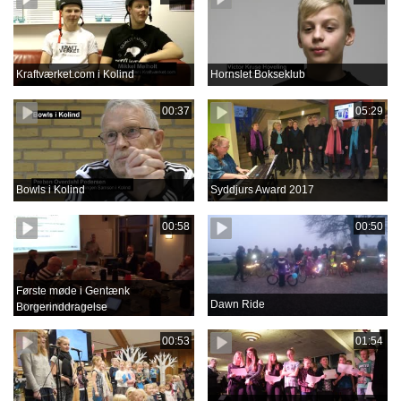
Kraftværket.com i Kolind
Hornslet Bokseklub
00:37
05:29
Bowls i Kolind
Syddjurs Award 2017
00:58
00:50
Første møde i Gentænk
Dawn Ride
Borgerinddragelse
00:53
01:54