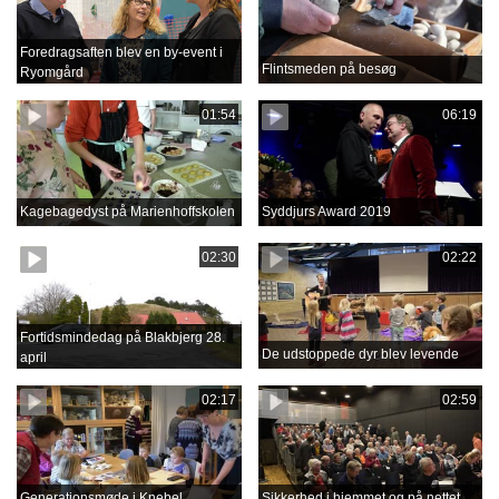
Foredragsaften blev en by-event i
Flintsmeden på besøg
Ryomgård
01:54
06:19
Kagebagedyst på Marienhoffskolen
Syddjurs Award 2019
02:30
02:22
Fortidsmindedag på Blakbjerg 28.
De udstoppede dyr blev levende
april
02:17
02:59
Generationsmøde i Knebel
Sikkerhed i hjemmet og på nettet