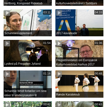
Heltborg, Kongsvad Rideklub
kulturhovedstadsåret i Syddjurs
03:11
04:33
Schanniesupplement
2017-kavalkade
01:54
01:36
Fregatdirektøren om Europæisk
Lysfest på Fregatten Jylland
Kulturhovedstad Aarhus 2017
01:16
00:48
Schannie Wridt fortæller om sine
Rønde Karateklub
idéer til vinderplakaten til
Aprilfestival 2018
00:42
00:43