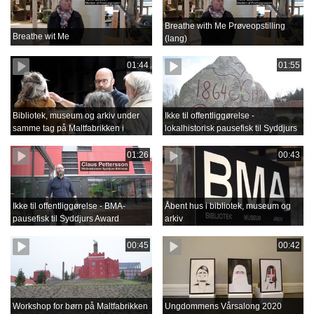
Breathe with Me Prøveopstilling
Breathe wit Me
(lang)
01:44
01:55
Bibliotek, museum og arkiv under
Ikke til offentliggørelse -
samme tag på Maltfabrikken i
lokalhistorisk pausefisk til Syddjurs
Ebeltoft
Award
01:26
00:43
Ikke til offentliggørelse - BMA-
Åbent hus i bibliotek, museum og
pausefisk til Syddjurs Award
arkiv
00:45
00:42
Workshop for børn på Maltfabrikken
Ungdommens Vårsalong 2020