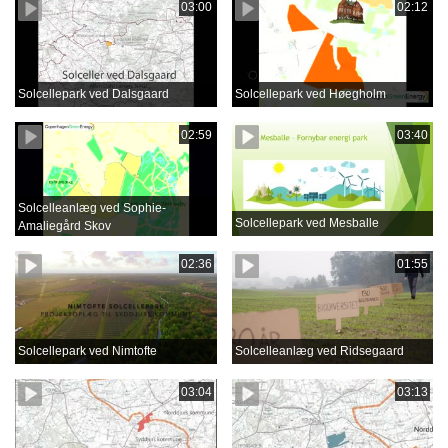
03:00
02:12
Solcellepark ved Dalsgaard
Solcellepark ved Høegholm
02:59
03:40
Solcelleanlæg ved Sophie-
Solcellepark ved Mesballe
Amaliegård Skov
02:36
01:55
Solcellepark ved Nimtofte
Solcelleanlæg ved Ridsegaard
03:04
03:13