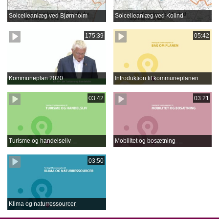
Solcelleanlæg ved Bjørnholm
Solcelleanlæg ved Kolind
175:39
05:42
Kommuneplan 2020
Introduktion til kommuneplanen
03:42
03:21
Turisme og handelseliv
Mobilitet og bosætning
03:50
Klima og naturressourcer