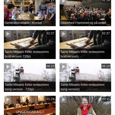
02:17
02:59
Generationsmøde i Knebel
Sikkerhed i hjemmet og på nettet
02:37
02:37
Sankt Mikaels Kirke restaureres
Sankt Mikaels Kirke restaureres
(kort version 720p)
(kort version)
06:10
06:10
Sankt Mikaels Kirke restaureres
Sankt Mikaels Kirke restaureres
(lang version - 720p)
(lang version)
01:29
00:11