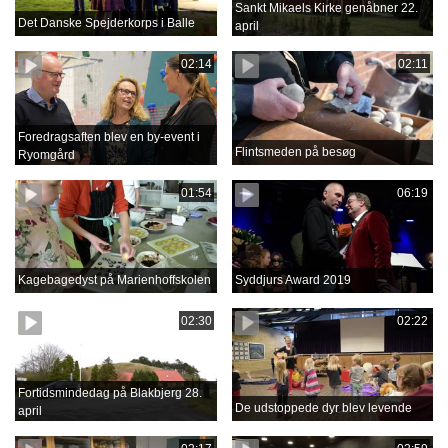
Sankt Mikaels Kirke genåbner 22.
Det Danske Spejderkorps i Balle
april
02:14
02:11
Foredragsaften blev en by-event i
Flintsmeden på besøg
Ryomgård
01:54
06:19
Kagebagedyst på Marienhoffskolen
Syddjurs Award 2019
02:30
02:22
Fortidsmindedag på Blakbjerg 28.
De udstoppede dyr blev levende
april