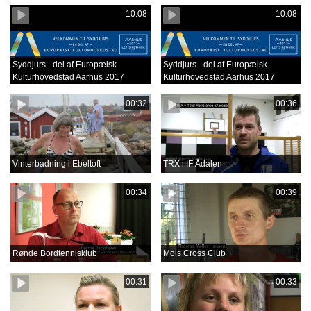
10:08
10:08
Syddjurs - del af Europæisk
Syddjurs - del af Europæisk
Kulturhovedstad Aarhus 2017
Kulturhovedstad Aarhus 2017
00:32
00:36
Vinterbadning i Ebeltoft
TRX i IF Ådalen
00:34
00:39
Rønde Bordtennisklub
Mols Cross Club
00:31
00:33