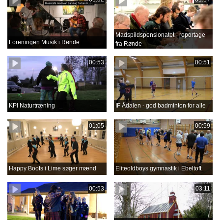
Madspildspensionatet - reportage
Foreningen Musik i Rønde
fra Rønde
00:53
00:51
KPI Naturtræning
IF Ådalen - god badminton for alle
01:05
00:59
Happy Boots i Lime søger mænd
Eliteoldboys gymnastik i Ebeltoft
00:53
03:11