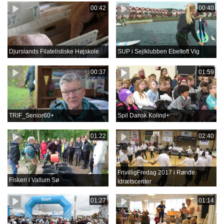
00:42
00:40
Djurslands Filatelistiske Højskole
SUP i Sejlklubben Ebeltoft Vig
00:37
01:59
TRIF_Senior60+
Spil Dansk Kolind+
01:22
02:40
FrivilligFredag 2017 i Rønde
Fiskeri i Vallum Sø
Idrætscenter
01:27
01:14