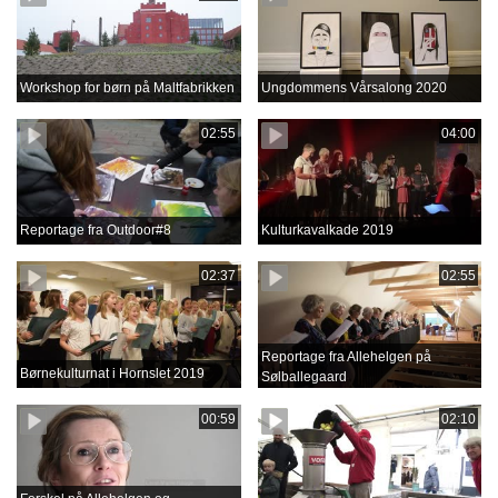
Workshop for børn på Maltfabrikken
Ungdommens Vårsalong 2020
02:55
04:00
Reportage fra Outdoor#8
Kulturkavalkade 2019
02:37
02:55
Reportage fra Allehelgen på
Børnekulturnat i Hornslet 2019
Sølballegaard
00:59
02:10