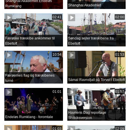
Shanghai Akademiet Endeløs
Shanghai Akademiet
Rumklang
02:41
02:00
Færøske træskibe ankommer til
Søndag sejler træskibene fra
Ebeltoft
Ebeltoft
10:54
01:53
Færøernes flag og træskibenes
Sámal Ravnsfjall på Torvet i Ebeltoft
turné
01:01
01:57
Havnens Dag reportage
Endeløs Rumklang - foromtale
Shitkiksversion
01:03
02:09