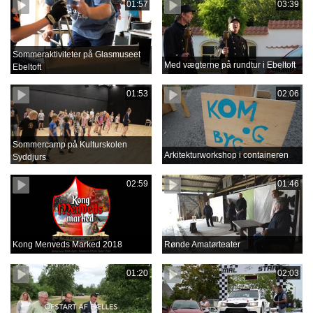
01:57
03:39
Sommeraktiviteter på Glasmuseet
Med vægterne på rundtur i Ebeltoft
Ebeltoft
01:53
02:06
Sommercamp på Kulturskolen
Arkitekturworkshop i containeren
Syddjurs
02:59
01:46
Kong Menveds Marked 2018
Rønde Amatørteater
01:20
02:03