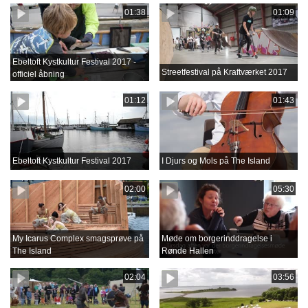
01:38
01:09
Ebeltoft Kystkultur Festival 2017 -
Streetfestival på Kraftværket 2017
officiel åbning
01:12
01:43
Ebeltoft Kystkultur Festival 2017
I Djurs og Mols på The Island
02:00
05:30
My Icarus Complex smagsprøve på
Møde om borgerinddragelse i
The Island
Rønde Hallen
02:04
03:56