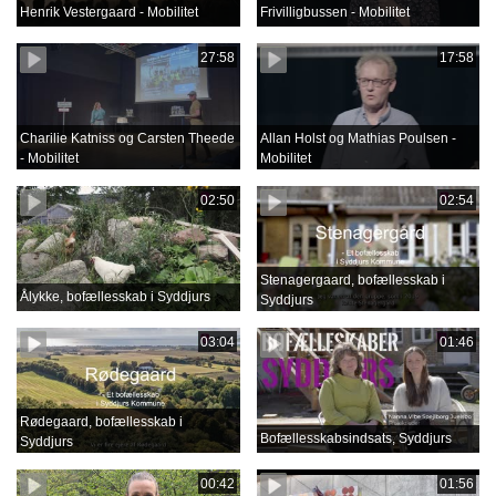
Henrik Vestergaard - Mobilitet
Frivilligbussen - Mobilitet
27:58
17:58
Charilie Katniss og Carsten Theede
Allan Holst og Mathias Poulsen -
- Mobilitet
Mobilitet
02:50
02:54
Stenagergaard, bofællesskab i
Ålykke, bofællesskab i Syddjurs
Syddjurs
03:04
01:46
Rødegaard, bofællesskab i
Bofællesskabsindsats, Syddjurs
Syddjurs
00:42
01:56