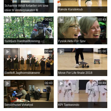
Schannie Wridt fortæller om sine
Rønde Karateklub
idéer til vinderplakaten til
Aprilfestival 2018
00:42
00:43
Syddjurs Hardballforening
Fysisk Aktiv For Sjov
00:44
01:00
Ebeltoft Jagthornsblæsere
Move For Life finale 2018
00:43
00:49
Seniorhuset Virkelyst
KPI Taekwondo