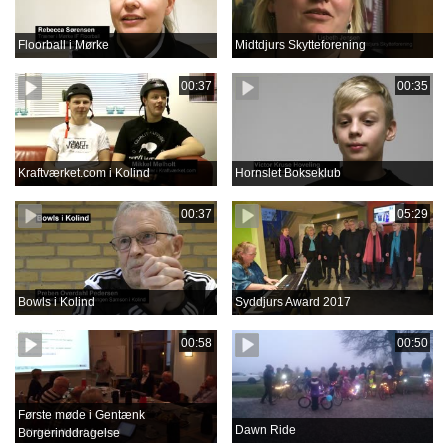
Floorball i Mørke
Midtdjurs Skytteforening
00:37
00:35
Kraftværket.com i Kolind
Hornslet Bokseklub
00:37
05:29
Bowls i Kolind
Syddjurs Award 2017
00:58
00:50
Første møde i Gentænk
Dawn Ride
Borgerinddragelse