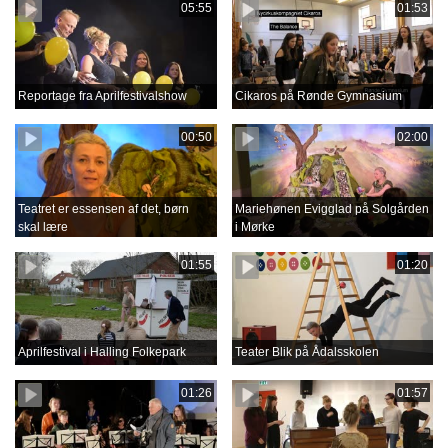
05:55
01:53
Reportage fra Aprilfestivalshow
Cikaros på Rønde Gymnasium
00:50
02:00
Teatret er essensen af det, børn
Mariehønen Evigglad på Solgården
skal lære
i Mørke
01:55
01:20
Aprilfestival i Halling Folkepark
Teater Blik på Ådalsskolen
01:26
01:57