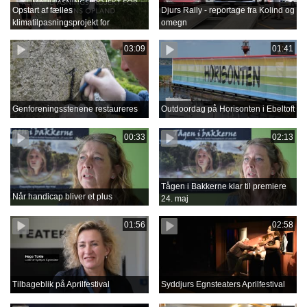
Opstart af fælles
Djurs Rally - reportage fra Kolind og
klimatilpasningsprojekt for
omegn
Grenåens opland
03:09
01:41
Genforeningsstenene restaureres
Outdoordag på Horisonten i Ebeltoft
00:33
02:13
Tågen i Bakkerne klar til premiere
Når handicap bliver et plus
24. maj
01:56
02:58
Tilbageblik på Aprilfestival
Syddjurs Egnsteaters Aprilfestival