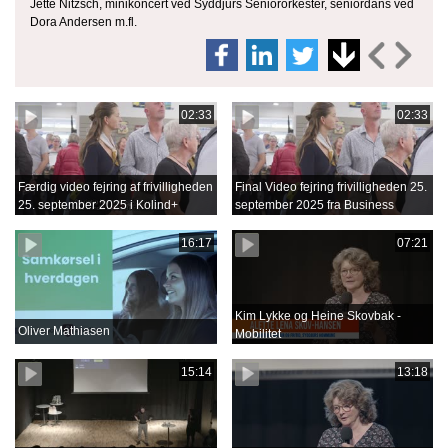
Jette Nitzsch, minikoncert ved Syddjurs Seniororkester, seniordans ved
Dora Andersen m.fl.
02:33
02:33
Færdig video fejring af frivilligheden
Final Video fejring frivilligheden 25.
25. september 2025 i Kolind+
september 2025 fra Business
Film.mov
16:17
07:21
Kim Lykke og Heine Skovbak -
Oliver Mathiasen
Mobilitet
15:14
13:18