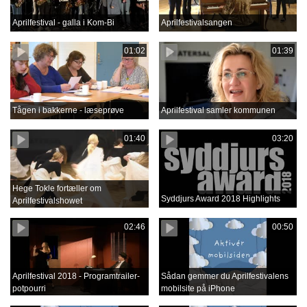
Aprilfestival - galla i Kom-Bi
Aprilfestivalsangen
01:02
01:39
Tågen i bakkerne - læseprøve
Aprilfestival samler kommunen
01:40
03:20
Hege Tokle fortæller om
Syddjurs Award 2018 Highlights
Aprilfestivalshowet
02:46
00:50
Aprilfestival 2018 - Programtrailer-
Sådan gemmer du Aprilfestivalens
potpourri
mobilsite på iPhone