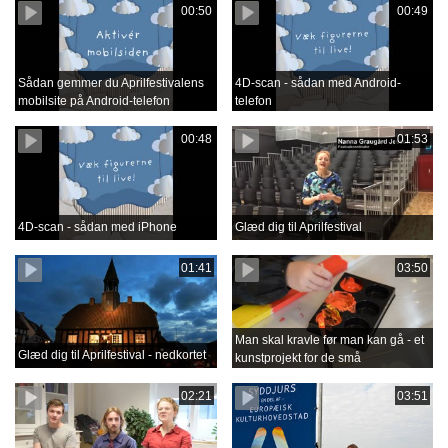
00:50
00:49
Sådan gemmer du Aprilfestivalens
4D-scan - sådan med Android-
mobilsite på Android-telefon
telefon
00:48
01:53
4D-scan - sådan med iPhone
Glæd dig til Aprilfestival
01:41
03:50
Man skal kravle før man kan gå - et
Glæd dig til Aprilfestival - nedkortet
kunstprojekt for de små
02:21
03:51