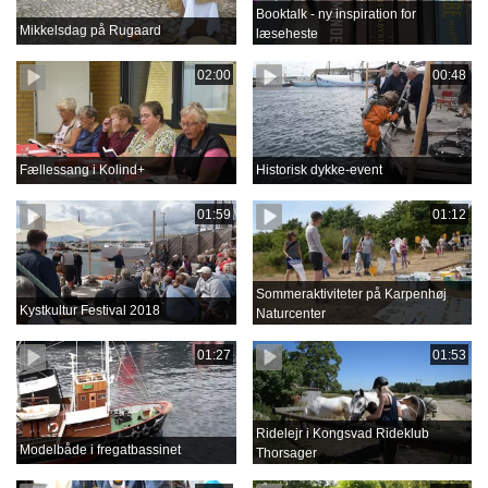
Booktalk - ny inspiration for
Mikkelsdag på Rugaard
læseheste
02:00
00:48
Fællessang i Kolind+
Historisk dykke-event
01:59
01:12
Sommeraktiviteter på Karpenhøj
Kystkultur Festival 2018
Naturcenter
01:27
01:53
Ridelejr i Kongsvad Rideklub
Modelbåde i fregatbassinet
Thorsager