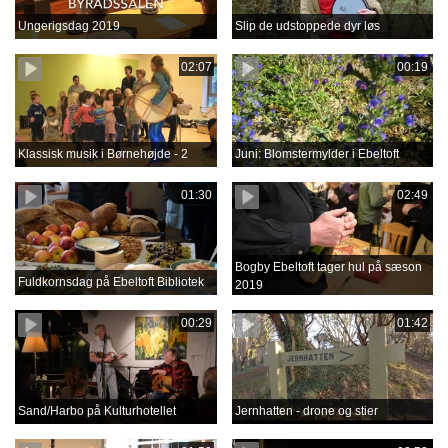
Ungerigsdag 2019
Slip de udstoppede dyr løs
02:07
00:19
Klassisk musik i Børnehøjde - 2
Juni: Blomstermylder i Ebeltoft
01:30
02:49
Bogby Ebeltoft tager hul på sæson
Fuldkornsdag på Ebeltoft Bibliotek
2019
00:29
01:42
Sand/Harbo på Kulturhotellet
Jernhatten - drone og stier