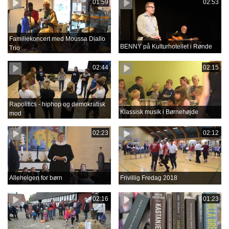
01:59
02:53
Familiekoncert med Moussa Diallo
BENNY på Kulturhotellet i Rønde
Trio
02:44
02:15
Rapolitics - hiphop og demokratisk
Klassisk musik i Børnehøjde
mod
02:23
02:12
Allehelgen for børn
Frivillig Fredag 2018
02:16
01:23