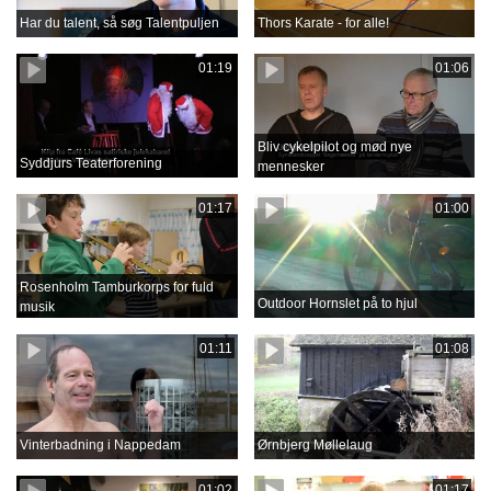
Har du talent, så søg Talentpuljen
Thors Karate - for alle!
01:19
01:06
Bliv cykelpilot og mød nye
Syddjurs Teaterforening
mennesker
01:17
01:00
Rosenholm Tamburkorps for fuld
Outdoor Hornslet på to hjul
musik
01:11
01:08
Vinterbadning i Nappedam
Ørnbjerg Møllelaug
01:02
01:17