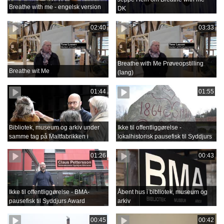
Breathe with me - engelsk version
DK
02:40
03:33
Breathe with Me Prøveopstilling
Breathe wit Me
(lang)
01:44
01:55
Bibliotek, museum og arkiv under
Ikke til offentliggørelse -
samme tag på Maltfabrikken i
lokalhistorisk pausefisk til Syddjurs
Ebeltoft
Award
01:26
00:43
Ikke til offentliggørelse - BMA-
Åbent hus i bibliotek, museum og
pausefisk til Syddjurs Award
arkiv
00:45
00:42