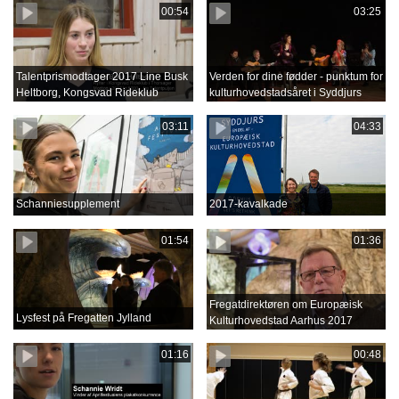
00:54
03:25
Talentprismodtager 2017 Line Busk
Verden for dine fødder - punktum for
Heltborg, Kongsvad Rideklub
kulturhovedstadsåret i Syddjurs
03:11
04:33
Schanniesupplement
2017-kavalkade
01:54
01:36
Fregatdirektøren om Europæisk
Lysfest på Fregatten Jylland
Kulturhovedstad Aarhus 2017
01:16
00:48