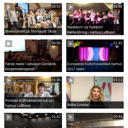
00:53
01:54
Norddjurs' og Syddjurs'
Ønskelandet på Thorsager Skole
Børneåbning i Aarhus Lufthavn
00:58
01:45
Første møde i udvalget Gentænk
Europæisk Kulturhovedstad Aarhus
Borgerinddragelse
2017 video
01:30
03:13
Portalen til Ønskelandet sat op i
Birthe Linddal
Aarhus Lufthavn
01:32
00:44