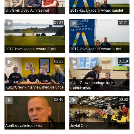
Bliv frivillig ved Aprilfestival
2017-kavalkade til Award samlet
01:37
02:21
2017-kavalkade til Award 2. del
2017-kavalkade til Award 1. del
02:23
01:19
KulturCrew reportage fra Kolind
KulturCrew - interview med de unge
Centralskole
02:46
00:53
Aprilfestivalintroduktion
Joyful Choir