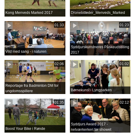
Kong Menveds Marked 2017
Dronebilleder_Menveds_Marked
01:33
01:23
Syddjurskunstneres Påskeudstilling
Vild med sang - i naturen
2017
02:06
01:02
Reportage fra Badminton DM for
Børnekunst i Lyngparken
ungdomsspillere
01:35
02:12
Syddjurs Award 2017 -
Boost Your Bike i Rønde
netværkerkeri før showet