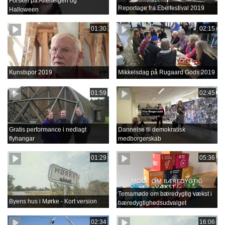
Forskel på Allehelgen og
Reportage fra Ebelfestival 2019
Halloween
01:30
02:15
Kunstspor 2019
Mikkelsdag på Rugaard Gods 2019
01:59
02:45
Gratis performance i nedlagt
Dannelse til demokratisk
flyhangar
medborgerskab
01:29
05:36
Temamøde om bæredygtig vækst i
Byens hus i Mørke - Kort version
bæredygtighedsudvalget
02:34
16:06