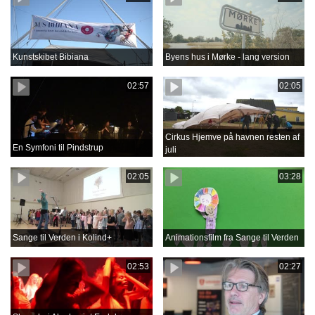
Kunstskibet Bibiana
Byens hus i Mørke - lang version
02:57
02:05
Cirkus Hjemve på havnen resten af
En Symfoni til Pindstrup
juli
02:05
03:28
Sange til Verden i Kolind+
Animationsfilm fra Sange til Verden
02:53
02:27