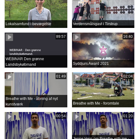
Lokalsamfund i bevægelse
Verdensmålsgavl i Tirstrup
89:57
16:40
WEBINAR Den grønne
Syddjurs Award 2021
Landsbykøbmand
01:49
02:04
Breathe with Me - åbning af nyt
Breathe with Me - foromtale
kunstværk
00:54
01:20
Jeppe Hein om Breathe with me -