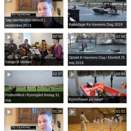
Søg talentpuljen senest 1.
Reportage fra Havnens Dag 2019
september 2019
02:20
02:00
Optakt til Havnens Dag i Ebeltoft 25.
Sange til Verden
maj 2019
02:37
01:04
Fodboldfest i Ryomgård fredag 31.
Kolonihaver på havet
maj
01:39
01:01