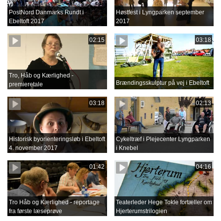
PostNord Danmarks Rundt i
Høstfest i Lyngparken september
Ebeltoft 2017
2017
02:15
03:18
Tro, Håb og Kærlighed -
Brændingsskulptur på vej i Ebeltoft
premieretale
03:18
02:13
Historisk byorienteringsløb i Ebeltoft
Cykeltræf i Plejecenter Lyngparken
4. november 2017
i Knebel
01:42
04:16
Tro Håb og Kærlighed - reportage
Teaterleder Hege Tokle fortæller om
fra første læseprøve
Hjerterumstrilogien