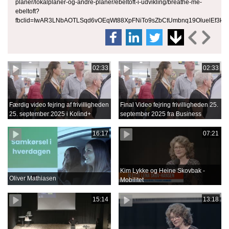
planer/lokalplaner-og-andre-planer/ebeltoft-i-udvikling/breathe-me-
ebeltoft?
fbclid=IwAR3LNbAOTLSqd6vOEqWt88XpFNiTo9sZbCtUmbnq19OluelEf3kt
02:33
02:33
Færdig video fejring af frivilligheden
Final Video fejring frivilligheden 25.
25. september 2025 i Kolind+
september 2025 fra Business
Film.mov
16:17
07:21
Kim Lykke og Heine Skovbak -
Oliver Mathiasen
Mobilitet
15:14
13:18