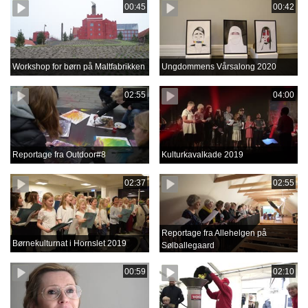
00:45
00:42
Workshop for børn på Maltfabrikken
Ungdommens Vårsalong 2020
02:55
04:00
Reportage fra Outdoor#8
Kulturkavalkade 2019
02:37
02:55
Reportage fra Allehelgen på
Børnekulturnat i Hornslet 2019
Sølballegaard
00:59
02:10