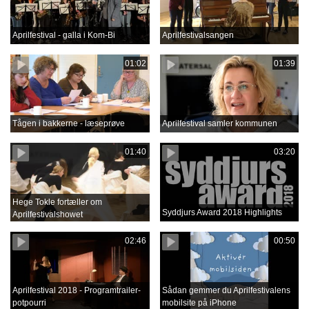
Aprilfestival - galla i Kom-Bi
Aprilfestivalsangen
01:02
01:39
Tågen i bakkerne - læseprøve
Aprilfestival samler kommunen
01:40
03:20
Hege Tokle fortæller om
Syddjurs Award 2018 Highlights
Aprilfestivalshowet
02:46
00:50
Aprilfestival 2018 - Programtrailer-
Sådan gemmer du Aprilfestivalens
potpourri
mobilsite på iPhone