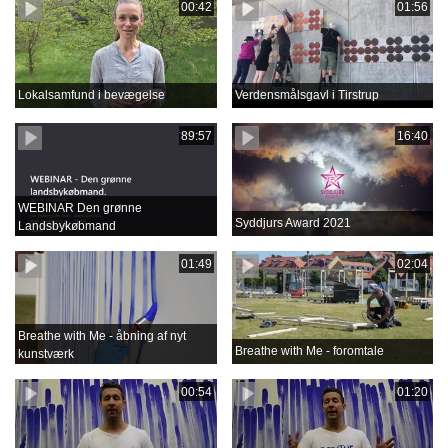
00:42
01:56
Lokalsamfund i bevægelse
Verdensmålsgavl i Tirstrup
89:57
16:40
WEBINAR Den grønne
Syddjurs Award 2021
Landsbykøbmand
01:49
02:04
Breathe with Me - åbning af nyt
Breathe with Me - foromtale
kunstværk
00:54
01:20