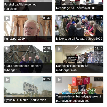
Forskel på Allehelgen og
Reportage fra Ebelfestival 2019
Halloween
01:30
02:15
Kunstspor 2019
Mikkelsdag på Rugaard Gods 2019
01:59
02:45
Gratis performance i nedlagt
Dannelse til demokratisk
flyhangar
medborgerskab
01:29
05:36
Temamøde om bæredygtig vækst i
Byens hus i Mørke - Kort version
bæredygtighedsudvalget