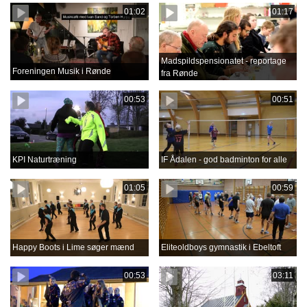
01:02
01:17
Madspildspensionatet - reportage
Foreningen Musik i Rønde
fra Rønde
00:53
00:51
KPI Naturtræning
IF Ådalen - god badminton for alle
01:05
00:59
Happy Boots i Lime søger mænd
Eliteoldboys gymnastik i Ebeltoft
00:53
03:11