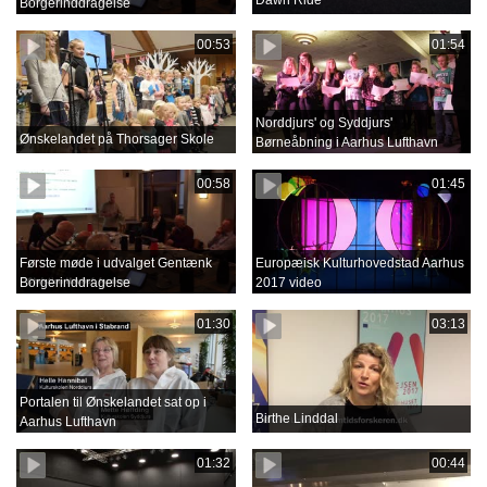
Borgerinddragelse
00:53
01:54
Norddjurs' og Syddjurs'
Ønskelandet på Thorsager Skole
Børneåbning i Aarhus Lufthavn
00:58
01:45
Første møde i udvalget Gentænk
Europæisk Kulturhovedstad Aarhus
Borgerinddragelse
2017 video
01:30
03:13
Portalen til Ønskelandet sat op i
Birthe Linddal
Aarhus Lufthavn
01:32
00:44