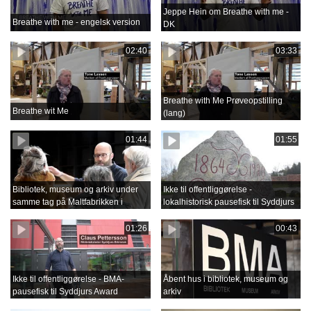
Jeppe Hein om Breathe with me -
Breathe with me - engelsk version
DK
02:40
03:33
Breathe with Me Prøveopstilling
Breathe wit Me
(lang)
01:44
01:55
Bibliotek, museum og arkiv under
Ikke til offentliggørelse -
samme tag på Maltfabrikken i
lokalhistorisk pausefisk til Syddjurs
Ebeltoft
Award
01:26
00:43
Ikke til offentliggørelse - BMA-
Åbent hus i bibliotek, museum og
pausefisk til Syddjurs Award
arkiv