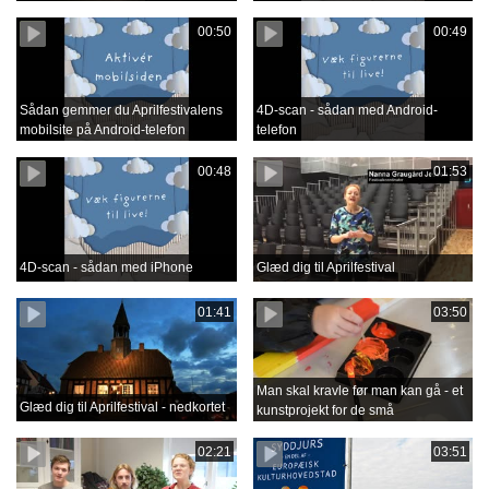
00:50
00:49
Sådan gemmer du Aprilfestivalens
4D-scan - sådan med Android-
mobilsite på Android-telefon
telefon
00:48
01:53
4D-scan - sådan med iPhone
Glæd dig til Aprilfestival
01:41
03:50
Man skal kravle før man kan gå - et
Glæd dig til Aprilfestival - nedkortet
kunstprojekt for de små
02:21
03:51