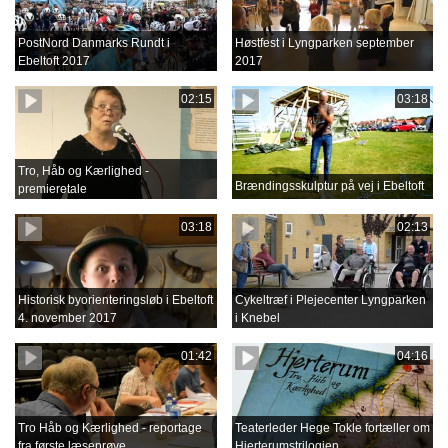
PostNord Danmarks Rundt i
Høstfest i Lyngparken september
Ebeltoft 2017
2017
02:15
03:18
Tro, Håb og Kærlighed -
Brændingsskulptur på vej i Ebeltoft
premieretale
03:18
02:13
Historisk byorienteringsløb i Ebeltoft
Cykeltræf i Plejecenter Lyngparken
4. november 2017
i Knebel
01:42
04:16
Tro Håb og Kærlighed - reportage
Teaterleder Hege Tokle fortæller om
fra første læseprøve
Hjerterumstrilogien