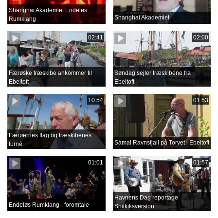
Shanghai Akademiet Endeløs
Shanghai Akademiet
Rumklang
02:41
02:00
Færøske træskibe ankommer til
Søndag sejler træskibene fra
Ebeltoft
Ebeltoft
10:54
01:53
Færøernes flag og træskibenes
Sámal Ravnsfjall på Torvet i Ebeltoft
turné
01:01
01:57
Havnens Dag reportage
Endeløs Rumklang - foromtale
Shitkiksversion