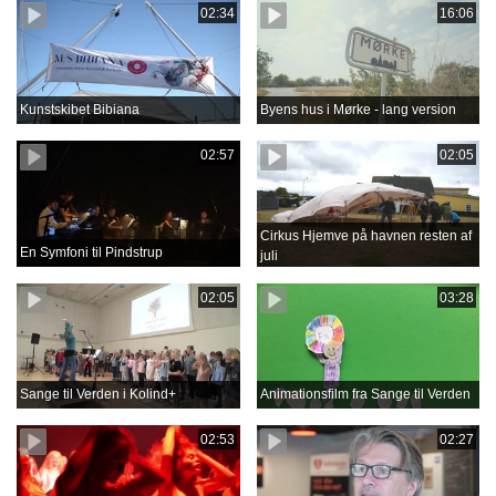
02:34
16:06
Kunstskibet Bibiana
Byens hus i Mørke - lang version
02:57
02:05
Cirkus Hjemve på havnen resten af
En Symfoni til Pindstrup
juli
02:05
03:28
Sange til Verden i Kolind+
Animationsfilm fra Sange til Verden
02:53
02:27