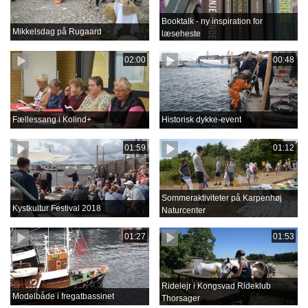
Booktalk - ny inspiration for
Mikkelsdag på Rugaard
læseheste
02:00
00:48
Fællessang i Kolind+
Historisk dykke-event
01:59
01:12
Sommeraktiviteter på Karpenhøj
Kystkultur Festival 2018
Naturcenter
01:27
01:53
Ridelejr i Kongsvad Rideklub
Modelbåde i fregatbassinet
Thorsager