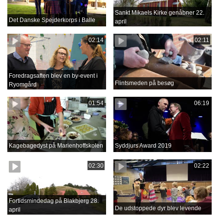
Sankt Mikaels Kirke genåbner 22.
Det Danske Spejderkorps i Balle
april
02:14
02:11
Foredragsaften blev en by-event i
Flintsmeden på besøg
Ryomgård
01:54
06:19
Kagebagedyst på Marienhoffskolen
Syddjurs Award 2019
02:30
02:22
Fortidsmindedag på Blakbjerg 28.
De udstoppede dyr blev levende
april