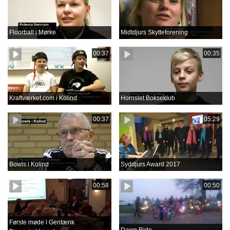
Floorball i Mørke
Midtdjurs Skytteforening
00:37
00:35
Kraftværket.com i Kolind
Hornslet Bokseklub
00:37
05:29
Bowls i Kolind
Syddjurs Award 2017
00:58
00:50
Første møde i Gentænk
Dawn Ride