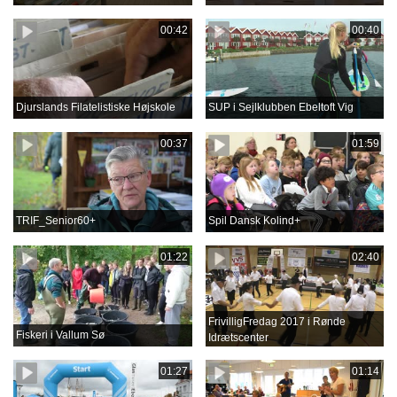
00:42
00:40
Djurslands Filatelistiske Højskole
SUP i Sejlklubben Ebeltoft Vig
00:37
01:59
TRIF_Senior60+
Spil Dansk Kolind+
01:22
02:40
FrivilligFredag 2017 i Rønde
Fiskeri i Vallum Sø
Idrætscenter
01:27
01:14