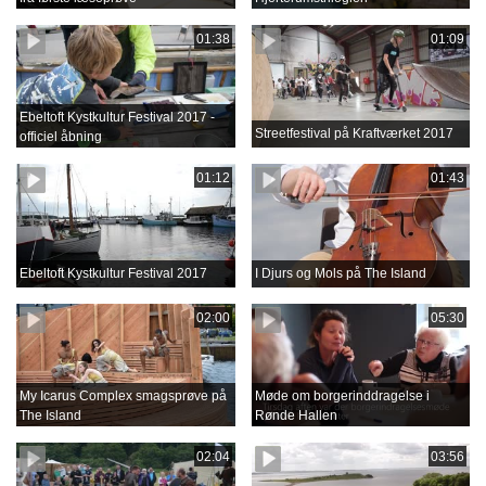
01:38
01:09
Ebeltoft Kystkultur Festival 2017 -
Streetfestival på Kraftværket 2017
officiel åbning
01:12
01:43
Ebeltoft Kystkultur Festival 2017
I Djurs og Mols på The Island
02:00
05:30
My Icarus Complex smagsprøve på
Møde om borgerinddragelse i
The Island
Rønde Hallen
02:04
03:56