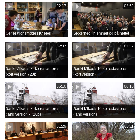
02:17
02:59
Generationsmøde i Knebel
Sikkerhed i hjemmet og på nettet
02:37
02:37
Sankt Mikaels Kirke restaureres
Sankt Mikaels Kirke restaureres
(kort version 720p)
(kort version)
06:10
06:10
Sankt Mikaels Kirke restaureres
Sankt Mikaels Kirke restaureres
(lang version - 720p)
(lang version)
01:29
00:11