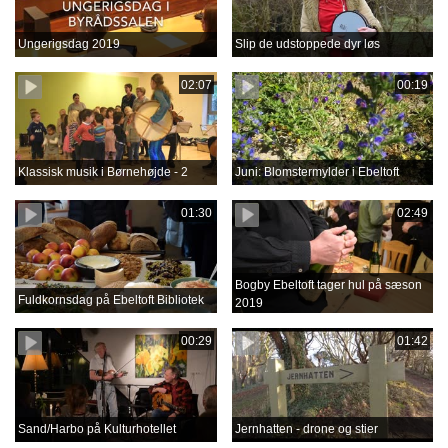
Ungerigsdag 2019
Slip de udstoppede dyr løs
02:07
00:19
Klassisk musik i Børnehøjde - 2
Juni: Blomstermylder i Ebeltoft
01:30
02:49
Bogby Ebeltoft tager hul på sæson
Fuldkornsdag på Ebeltoft Bibliotek
2019
00:29
01:42
Sand/Harbo på Kulturhotellet
Jernhatten - drone og stier