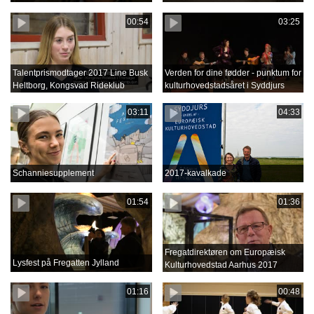
00:54
03:25
Talentprismodtager 2017 Line Busk
Verden for dine fødder - punktum for
Heltborg, Kongsvad Rideklub
kulturhovedstadsåret i Syddjurs
03:11
04:33
Schanniesupplement
2017-kavalkade
01:54
01:36
Fregatdirektøren om Europæisk
Lysfest på Fregatten Jylland
Kulturhovedstad Aarhus 2017
01:16
00:48