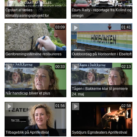
Opstart af fælles
Djurs Rally - reportage fra Kolind og
klimatilpasningsprojekt for
omegn
Grenåens opland
03:09
01:41
Genforeningsstenene restaureres
Outdoordag på Horisonten i Ebeltoft
00:33
02:13
Tågen i Bakkerne klar til premiere
Når handicap bliver et plus
24. maj
01:56
02:58
Tilbageblik på Aprilfestival
Syddjurs Egnsteaters Aprilfestival