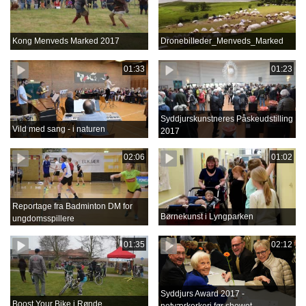
Kong Menveds Marked 2017
Dronebilleder_Menveds_Marked
01:33
01:23
Syddjurskunstneres Påskeudstilling
Vild med sang - i naturen
2017
02:06
01:02
Reportage fra Badminton DM for
Børnekunst i Lyngparken
ungdomsspillere
01:35
02:12
Syddjurs Award 2017 -
Boost Your Bike i Rønde