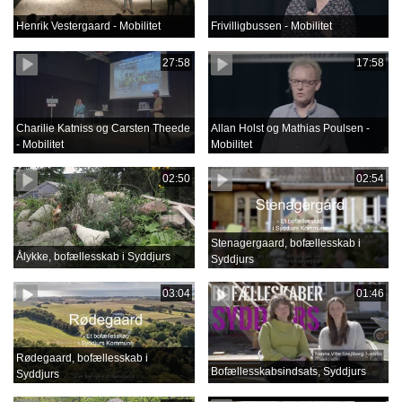
Henrik Vestergaard - Mobilitet
Frivilligbussen - Mobilitet
27:58
17:58
Charilie Katniss og Carsten Theede
Allan Holst og Mathias Poulsen -
- Mobilitet
Mobilitet
02:50
02:54
Stenagergaard, bofællesskab i
Ålykke, bofællesskab i Syddjurs
Syddjurs
03:04
01:46
Rødegaard, bofællesskab i
Bofællesskabsindsats, Syddjurs
Syddjurs