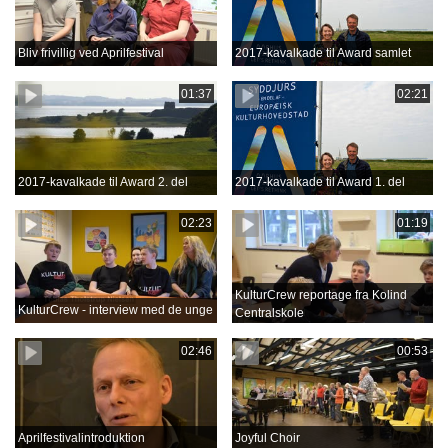
Bliv frivillig ved Aprilfestival
2017-kavalkade til Award samlet
01:37
02:21
2017-kavalkade til Award 2. del
2017-kavalkade til Award 1. del
02:23
01:19
KulturCrew reportage fra Kolind
KulturCrew - interview med de unge
Centralskole
02:46
00:53
Aprilfestivalintroduktion
Joyful Choir