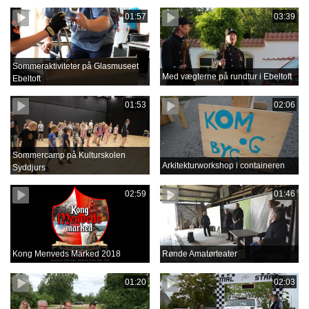
01:57
03:39
Sommeraktiviteter på Glasmuseet
Med vægterne på rundtur i Ebeltoft
Ebeltoft
01:53
02:06
Sommercamp på Kulturskolen
Arkitekturworkshop i containeren
Syddjurs
02:59
01:46
Kong Menveds Marked 2018
Rønde Amatørteater
01:20
02:03