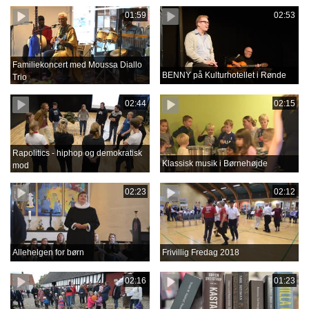
01:59
02:53
Familiekoncert med Moussa Diallo
BENNY på Kulturhotellet i Rønde
Trio
02:44
02:15
Rapolitics - hiphop og demokratisk
Klassisk musik i Børnehøjde
mod
02:23
02:12
Allehelgen for børn
Frivillig Fredag 2018
02:16
01:23