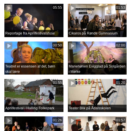
05:55
01:53
Reportage fra Aprilfestivalshow
Cikaros på Rønde Gymnasium
00:50
02:00
Teatret er essensen af det, børn
Mariehønen Evigglad på Solgården
skal lære
i Mørke
01:55
01:20
Aprilfestival i Halling Folkepark
Teater Blik på Ådalsskolen
01:26
01:57