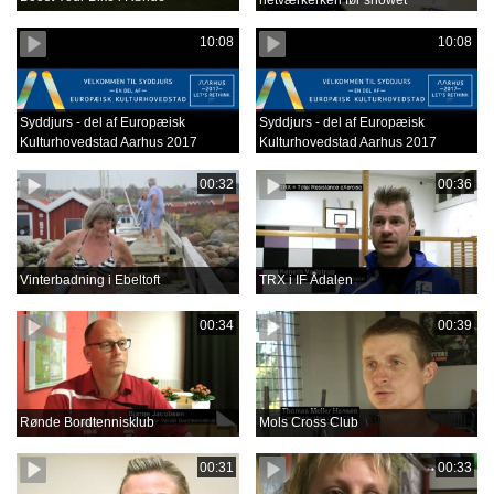
netværkerkeri før showet
10:08
10:08
Syddjurs - del af Europæisk
Syddjurs - del af Europæisk
Kulturhovedstad Aarhus 2017
Kulturhovedstad Aarhus 2017
00:32
00:36
Vinterbadning i Ebeltoft
TRX i IF Ådalen
00:34
00:39
Rønde Bordtennisklub
Mols Cross Club
00:31
00:33