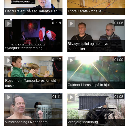
Har du talent, så søg Talentpuljen
Thors Karate - for alle!
01:19
01:06
Bliv cykelpilot og mød nye
Syddjurs Teaterforening
mennesker
01:17
01:00
Rosenholm Tamburkorps for fuld
Outdoor Hornslet på to hjul
musik
01:11
01:08
Vinterbadning i Nappedam
Ørnbjerg Møllelaug