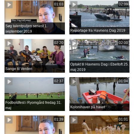
01:03
02:09
Søg talentpuljen senest 1.
Reportage fra Havnens Dag 2019
september 2019
02:20
02:00
Optakt til Havnens Dag i Ebeltoft 25.
Sange til Verden
maj 2019
02:37
01:04
Fodboldfest i Ryomgård fredag 31.
Kolonihaver på havet
maj
01:39
01:01