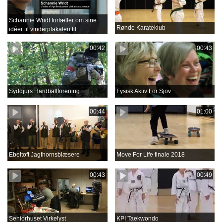
Schannie Wridt fortæller om sine
Rønde Karateklub
idéer til vinderplakaten til
Aprilfestival 2018
00:42
00:43
Syddjurs Hardballforening
Fysisk Aktiv For Sjov
00:44
01:00
Ebeltoft Jagthornsblæsere
Move For Life finale 2018
00:43
00:49
Seniorhuset Virkelyst
KPI Taekwondo