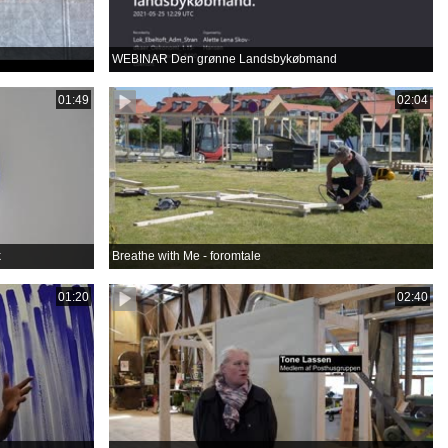
WEBINAR Den grønne Landsbykøbmand
01:49
02:04
k
Breathe with Me - foromtale
01:20
02:40