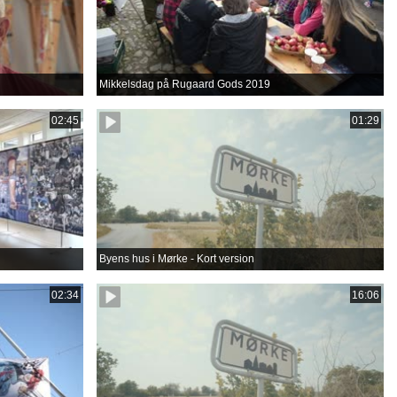
Mikkelsdag på Rugaard Gods 2019
02:45
01:29
Byens hus i Mørke - Kort version
02:34
16:06