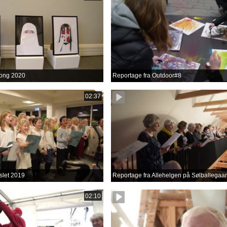
ong 2020
Reportage fra Outdoor#8
02:37
slet 2019
Reportage fra Allehelgen på Sølballegaa
02:10