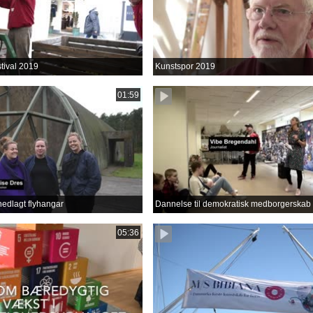
tival 2019
Kunstspor 2019
01:59
nedlagt flyhangar
Dannelse til demokratisk medborgerskab
05:36