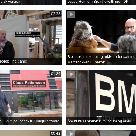
gelsk version
Jeppe Hein om Breathe with me - DK
03:33
Bibliotek, museum og arkiv under samme 
opstilling (lang)
Maltfabrikken i Ebeltoft
01:26
lse - BMA-pausefisk til Syddjurs Award
Åbent hus i bibliotek, museum og arkiv
00:42