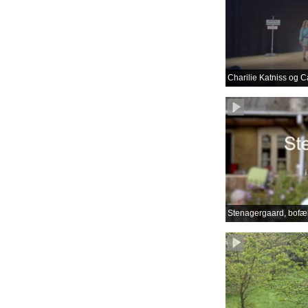
Charilie Katniss og C
Stenagergaard, bofæl