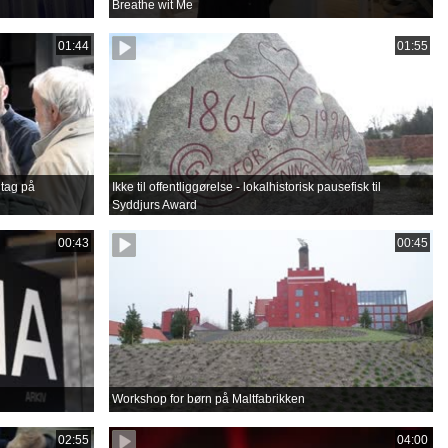
Breathe wit Me
01:44
01:55
tag på
Ikke til offentliggørelse - lokalhistorisk pausefisk til
Syddjurs Award
00:43
00:45
Workshop for børn på Maltfabrikken
02:55
04:00