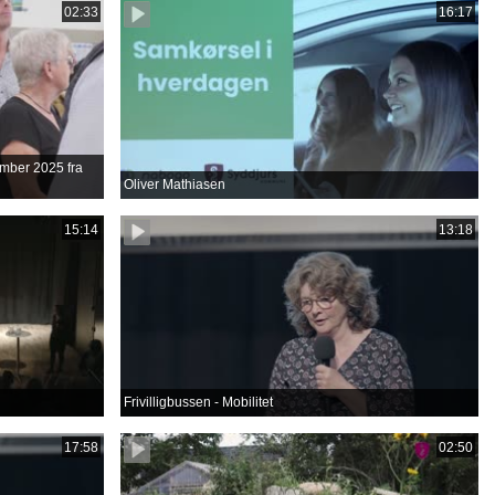
02:33
16:17
tember 2025 fra
Oliver Mathiasen
15:14
13:18
Frivilligbussen - Mobilitet
17:58
02:50