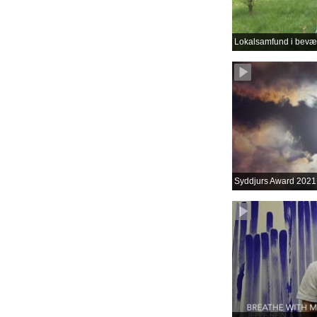
Lokalsamfund i bevæ
Syddjurs Award 2021