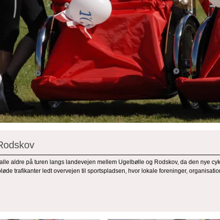
 Rodskov
 alle aldre på turen langs landevejen mellem Ugelbølle og Rodskov, da den nye cyke
løde trafikanter ledt overvejen til sportspladsen, hvor lokale foreninger, organis