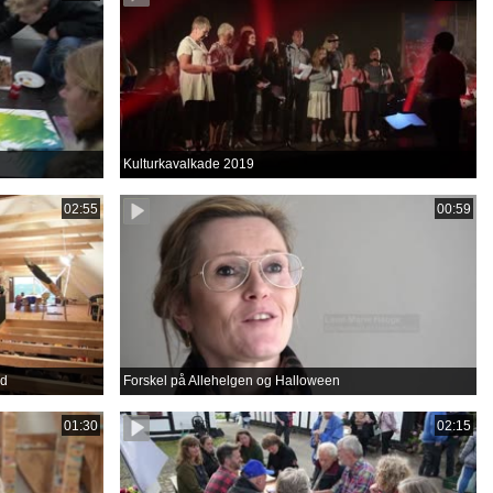
Kulturkavalkade 2019
02:55
00:59
rd
Forskel på Allehelgen og Halloween
01:30
02:15