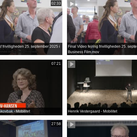
02:33
f frivilligheden 25. september 2025 i
Final Video fejring frivilligheden 25. sep
Business Film.mov
07:21
kovbak - Mobilitet
Henrik Vestergaard - Mobilitet
27:58