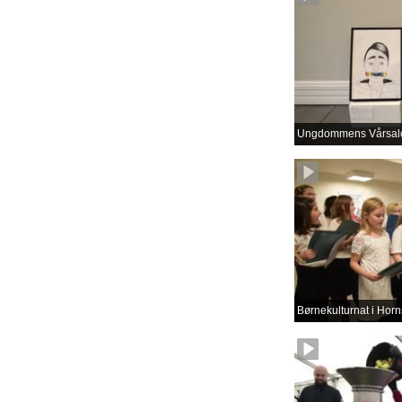
Ungdommens Vårsal
Børnekulturnat i Horn