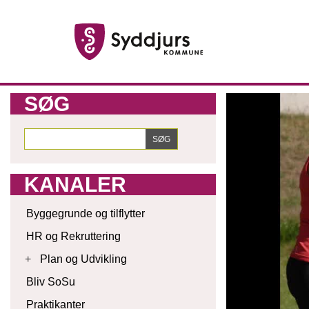
SØG
KANALER
Byggegrunde og tilflytter
HR og Rekruttering
+
Plan og Udvikling
Bliv SoSu
Praktikanter