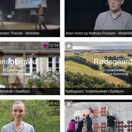
arsten Theede - Mobilitet
Allan Holst og Mathias Poulsen - Mobilitet
02:54
lesskab i Syddjurs
Rødegaard, bofællesskab i Syddjurs
00:42