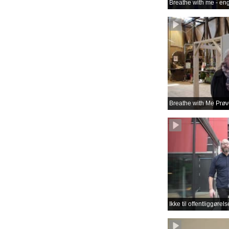
Breathe with me - en
Breathe with Me Prøve
Ikke til offentliggøre