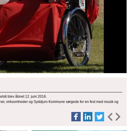
lsti blev åbnet 12. juni 2016.
ationer, virksomheder og Syddjurs Kommune sørgede for en fest med musik og