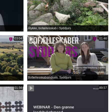
Ålykke, bofællesskab i Syddjurs
03:04
01:46
Bofællesskabsindsats, Syddjurs
01:56
89:57