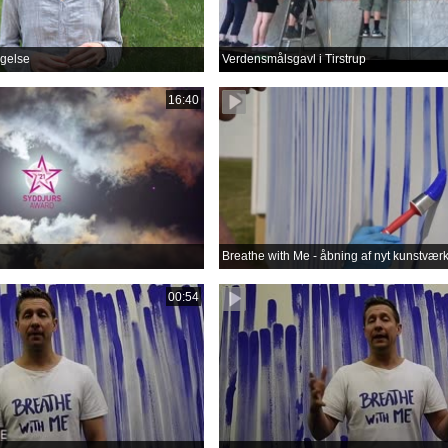
gelse
Verdensmålsgavl i Tirstrup
16:40
Breathe with Me - åbning af nyt kunstvær
00:54