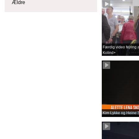
Ældre
Færdig video fejring a
Kolind+
Kim Lykke og Heine S