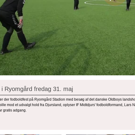
 i Ryomgård fredag 31. maj
ver der fodboldfest på Ryomgård Stadion med besøg af det danske Oldboys landsho
pille mod et udvalgt hold fra Djursland, oplyser IF Midtdjurs' fodboldformand, La
r gratis adgang.