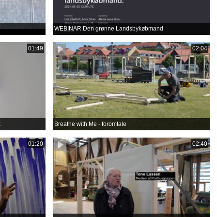
WEBINAR Den grønne Landsbykøbmand
01:49
02:04
k
Breathe with Me - foromtale
01:20
02:40