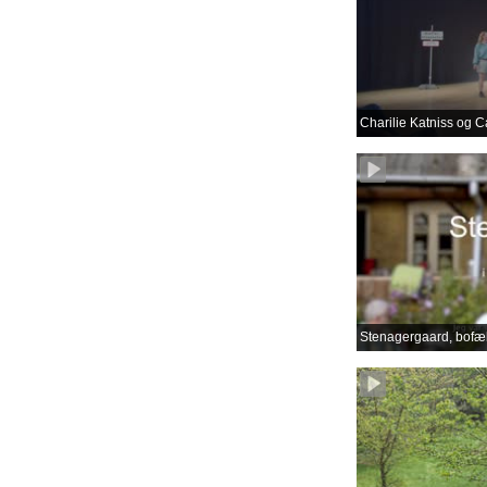
Charilie Katniss og C
Stenagergaard, bofæl