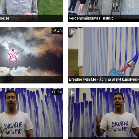
gelse
Verdensmålsgavl i Tirstrup
16:40
Breathe with Me - åbning af nyt kunstvær
00:54