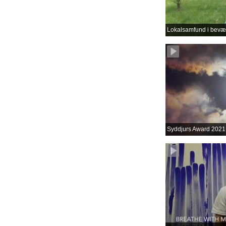
Lokalsamfund i bevæ
Syddjurs Award 2021