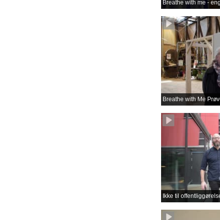
Breathe with me - en
Breathe with Me Prøve
Ikke til offentliggøre