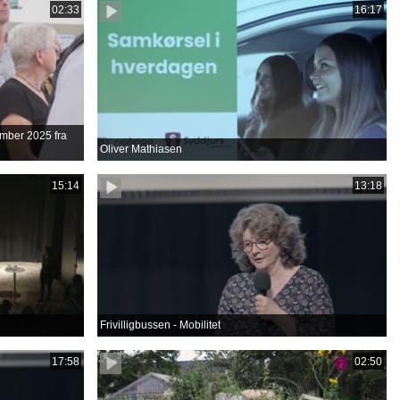
02:33
16:17
tember 2025 fra
Oliver Mathiasen
15:14
13:18
Frivilligbussen - Mobilitet
17:58
02:50