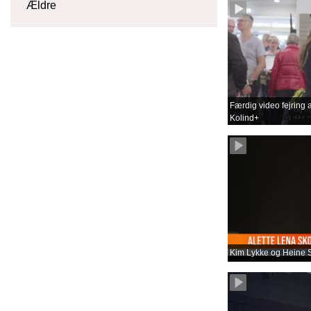
Ældre
Færdig video fejring a
Kolind+
Kim Lykke og Heine S