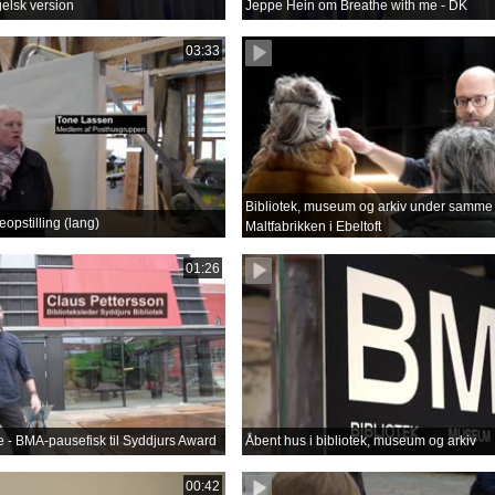
gelsk version
Jeppe Hein om Breathe with me - DK
03:33
Bibliotek, museum og arkiv under samme 
opstilling (lang)
Maltfabrikken i Ebeltoft
01:26
lse - BMA-pausefisk til Syddjurs Award
Åbent hus i bibliotek, museum og arkiv
00:42