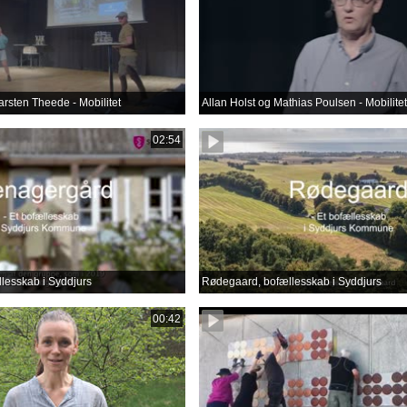
arsten Theede - Mobilitet
Allan Holst og Mathias Poulsen - Mobilitet
02:54
lesskab i Syddjurs
Rødegaard, bofællesskab i Syddjurs
00:42