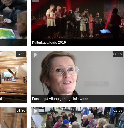
Kulturkavalkade 2019
02:55
00:59
rd
Forskel på Allehelgen og Halloween
01:30
02:15