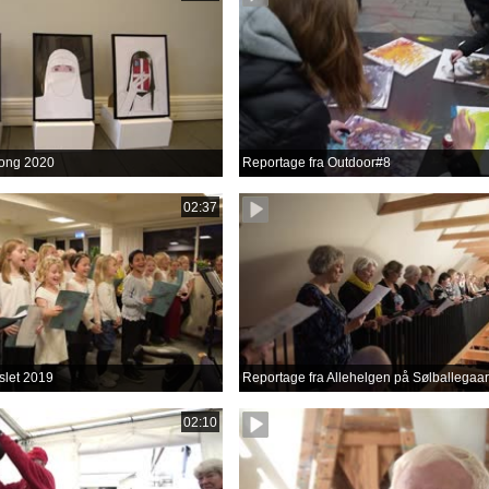
ong 2020
Reportage fra Outdoor#8
02:37
slet 2019
Reportage fra Allehelgen på Sølballegaa
02:10