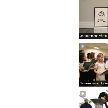
Ungdommens Vårsal
Børnekulturnat i Horn