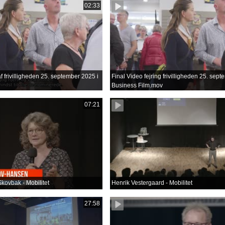
02:33
f frivilligheden 25. september 2025 i
Final Video fejring frivilligheden 25. sep
Business Film.mov
07:21
kovbak - Mobilitet
Henrik Vestergaard - Mobilitet
27:58