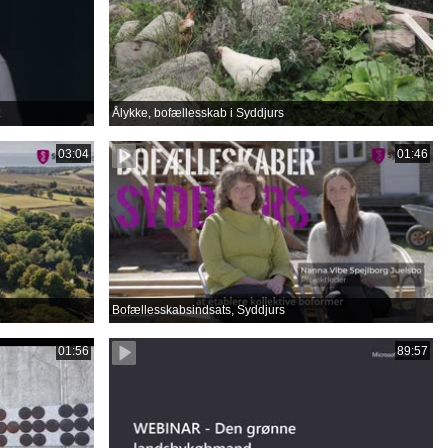
Ålykke, bofællesskab i Syddjurs
03:04
01:46
Bofællesskabsindsats, Syddjurs
01:56
89:57