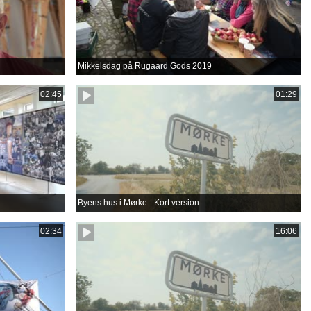
Mikkelsdag på Rugaard Gods 2019
02:45
01:29
Byens hus i Mørke - Kort version
02:34
16:06