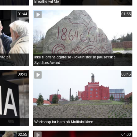
Breathe wit Me
01:44
01:55
tag på
Ikke til offentliggørelse - lokalhistorisk pausefisk til
Syddjurs Award
00:43
00:45
Workshop for børn på Maltfabrikken
02:55
04:00