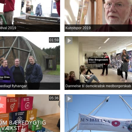
tival 2019
Kunstspor 2019
01:59
nedlagt flyhangar
Dannelse til demokratisk medborgerskab
05:36