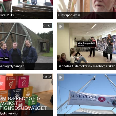
tival 2019
Kunstspor 2019
01:59
nedlagt flyhangar
Dannelse til demokratisk medborgerskab
05:36
gtig vækst i