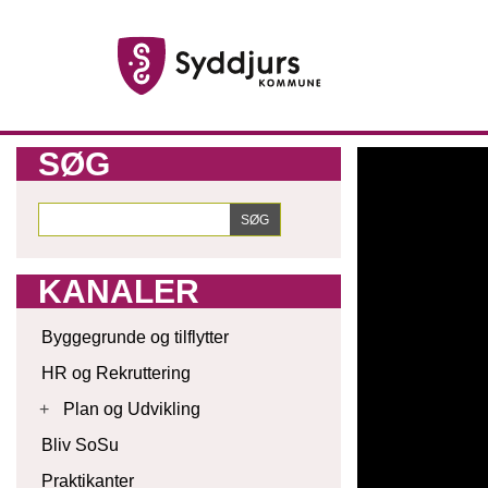
SØG
KANALER
Byggegrunde og tilflytter
HR og Rekruttering
+
Plan og Udvikling
Bliv SoSu
Praktikanter