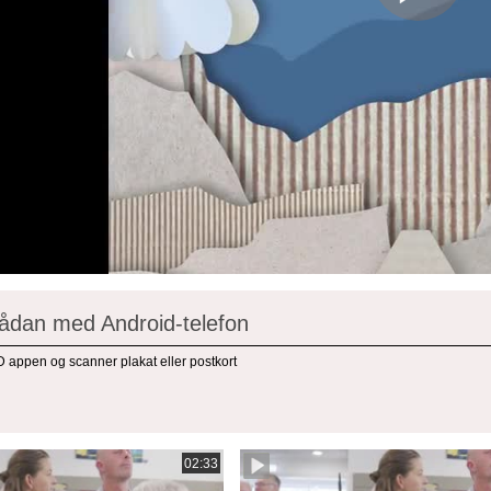
ådan med Android-telefon
 appen og scanner plakat eller postkort
02:33