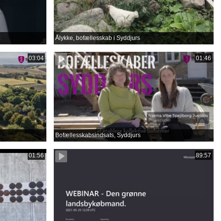
Ålykke, bofællesskab i Syddjurs
03:04
01:46
Bofællesskabsindsats, Syddjurs
01:56
89:57