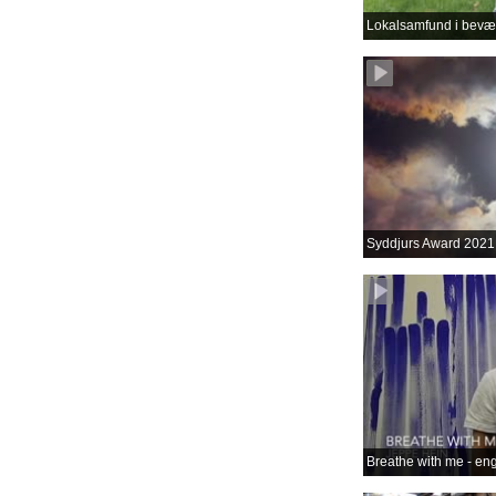
Lokalsamfund i bevæ
Syddjurs Award 2021
Breathe with me - en