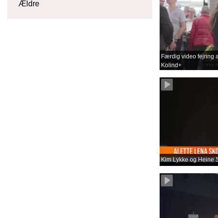
Ældre
Færdig video fejring a
Kolind+
Kim Lykke og Heine S