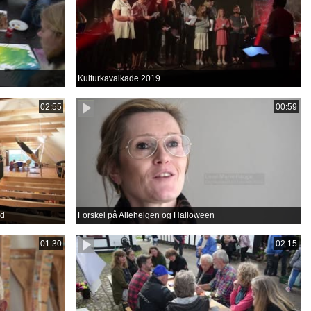
Kulturkavalkade 2019
02:55
00:59
rd
Forskel på Allehelgen og Halloween
01:30
02:15