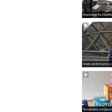
Reportage fra Ebelfes
Gratis performance i 
Temamøde om bæredy