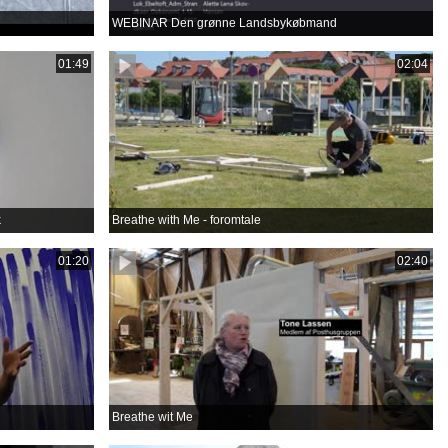
WEBINAR Den grønne Landsbykøbmand
01:49
02:04
k
Breathe with Me - foromtale
01:20
02:40
Breathe wit Me