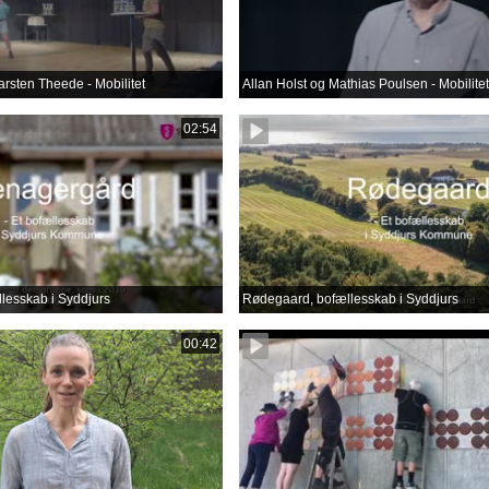
arsten Theede - Mobilitet
Allan Holst og Mathias Poulsen - Mobilitet
02:54
lesskab i Syddjurs
Rødegaard, bofællesskab i Syddjurs
00:42