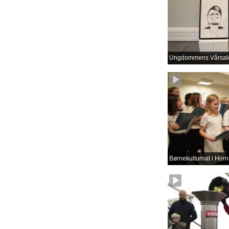
Ungdommens Vårsal
Børnekulturnat i Horn