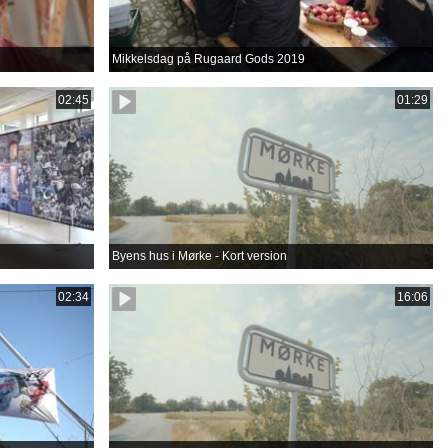
Mikkelsdag på Rugaard Gods 2019
02:45
01:29
Byens hus i Mørke - Kort version
02:34
16:06