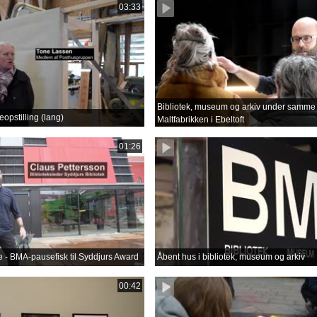
03:33
Bibliotek, museum og arkiv under samme 
opstilling (lang)
Maltfabrikken i Ebeltoft
01:26
lse - BMA-pausefisk til Syddjurs Award
Åbent hus i bibliotek, museum og arkiv
00:42