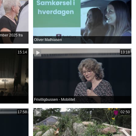
tember 2025 fra
Oliver Mathiasen
15:14
13:18
Frivilligbussen - Mobilitet
17:58
02:50