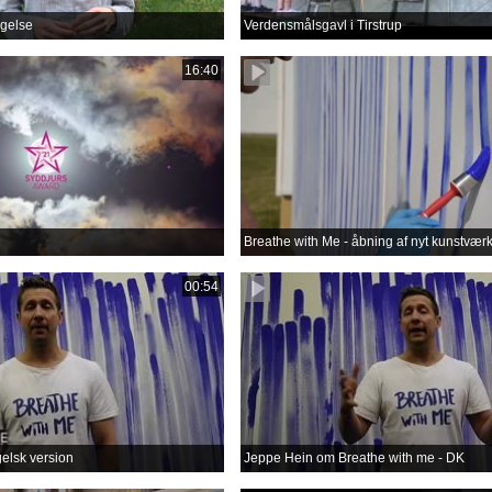
gelse
Verdensmålsgavl i Tirstrup
16:40
Breathe with Me - åbning af nyt kunstvær
00:54
gelsk version
Jeppe Hein om Breathe with me - DK