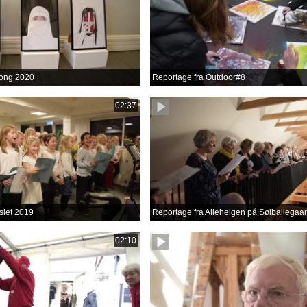
ong 2020
Reportage fra Outdoor#8
02:37
slet 2019
Reportage fra Allehelgen på Sølballegaa
02:10