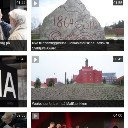
01:44
01:55
tag på
Ikke til offentliggørelse - lokalhistorisk pausefisk til
Syddjurs Award
00:43
00:45
Workshop for børn på Maltfabrikken
02:55
04:00