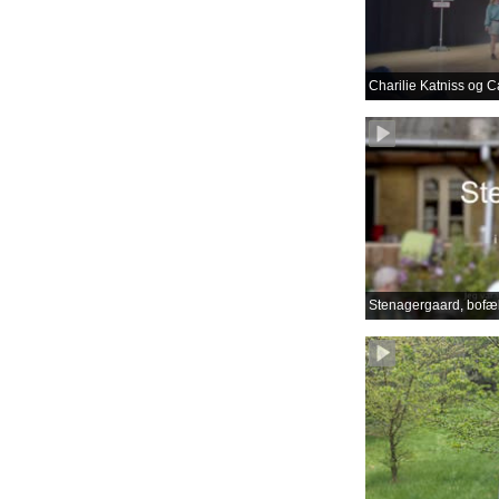
Charilie Katniss og C
Stenagergaard, bofæl