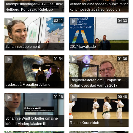
Talentprismodtager 2017 Line Busk
Verden for dine fødder - punktum for
Heltborg, Kongsvad Rideklub
kulturhovedstadsåret i Syddjurs
03:11
04:33
Schanniesupplement
2017-kavalkade
01:54
01:36
Fregatdirektøren om Europæisk
Lysfest på Fregatten Jylland
Kulturhovedstad Aarhus 2017
01:16
00:48
Schannie Wridt fortæller om sine
Rønde Karateklub
idéer til vinderplakaten til
Aprilfestival 2018