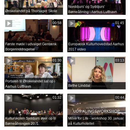
Norddjurs' og Syddjurs'
Ønskelandet på Thorsager Skole
Børneåbning i Aarhus Lufthavn
00:58
01:45
Første møde i udvalget Gentænk
Europæisk Kulturhovedstad Aarhus
Borgerinddragelse
2017 video
01:30
03:13
Portalen til Ønskelandet sat op i
Birthe Linddal
Aarhus Lufthavn
01:32
00:44
Kulturskolen Syddjurs øver op til
Move for Life - workshop 30. januar
Børneåbningen 20./1.
på Kulturhotellet