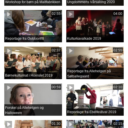
Workshop for børn på Maltfabrikken
Ungdommens Vårsalong 2020
02:55
04:00
Reportage fra Outdoor#8
Kulturkavalkade 2019
02:37
02:55
Reportage fra Allehelgen på
Børnekulturnat i Hornslet 2019
Sølballegaard
00:59
02:10
Forskel på Allehelgen og
Reportage fra Ebelfestival 2019
Halloween
01:30
02:15