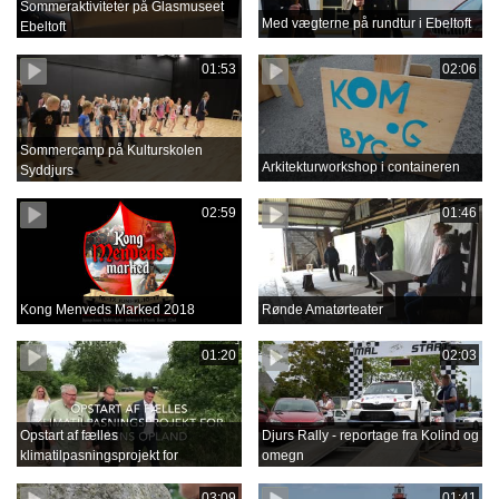
Sommeraktiviteter på Glasmuseet
Med vægterne på rundtur i Ebeltoft
Ebeltoft
01:53
02:06
Sommercamp på Kulturskolen
Arkitekturworkshop i containeren
Syddjurs
02:59
01:46
Kong Menveds Marked 2018
Rønde Amatørteater
01:20
02:03
Opstart af fælles
Djurs Rally - reportage fra Kolind og
klimatilpasningsprojekt for
omegn
Grenåens opland
03:09
01:41