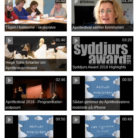
01:02
01:39
Tågen i bakkerne - læseprøve
Aprilfestival samler kommunen
01:40
03:20
Hege Tokle fortæller om
Syddjurs Award 2018 Highlights
Aprilfestivalshowet
02:46
00:50
Aprilfestival 2018 - Programtrailer-
Sådan gemmer du Aprilfestivalens
potpourri
mobilsite på iPhone
00:50
00:49