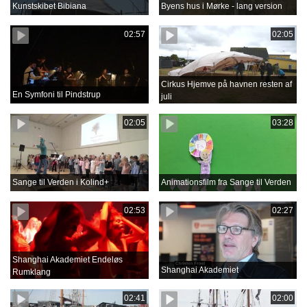
Kunstskibet Bibiana
Byens hus i Mørke - lang version
02:57
02:05
Cirkus Hjemve på havnen resten af
En Symfoni til Pindstrup
juli
02:05
03:28
Sange til Verden i Kolind+
Animationsfilm fra Sange til Verden
02:53
02:27
Shanghai Akademiet Endeløs
Shanghai Akademiet
Rumklang
02:41
02:00