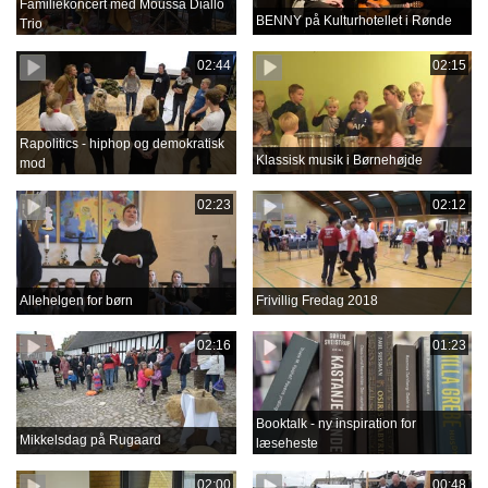
Familiekoncert med Moussa Diallo
BENNY på Kulturhotellet i Rønde
Trio
02:44
02:15
Rapolitics - hiphop og demokratisk
Klassisk musik i Børnehøjde
mod
02:23
02:12
Allehelgen for børn
Frivillig Fredag 2018
02:16
01:23
Booktalk - ny inspiration for
Mikkelsdag på Rugaard
læseheste
02:00
00:48