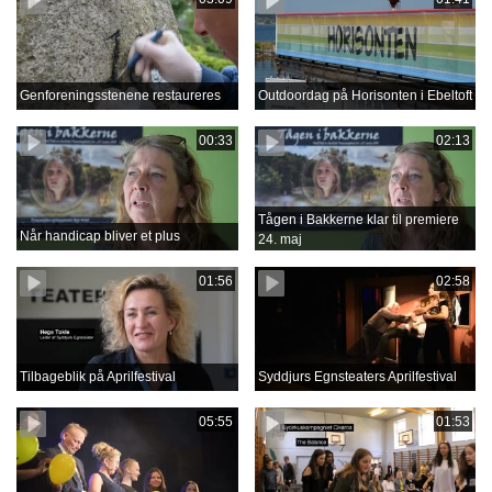
Genforeningsstenene restaureres
Outdoordag på Horisonten i Ebeltoft
00:33
02:13
Tågen i Bakkerne klar til premiere
Når handicap bliver et plus
24. maj
01:56
02:58
Tilbageblik på Aprilfestival
Syddjurs Egnsteaters Aprilfestival
05:55
01:53