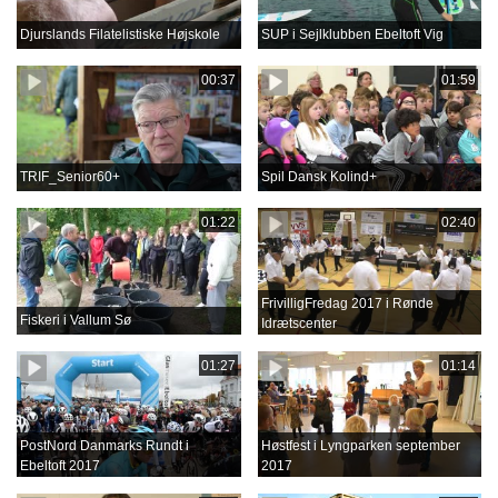
Djurslands Filatelistiske Højskole
SUP i Sejlklubben Ebeltoft Vig
00:37
01:59
TRIF_Senior60+
Spil Dansk Kolind+
01:22
02:40
FrivilligFredag 2017 i Rønde
Fiskeri i Vallum Sø
Idrætscenter
01:27
01:14
PostNord Danmarks Rundt i
Høstfest i Lyngparken september
Ebeltoft 2017
2017