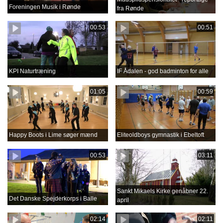
Foreningen Musik i Rønde
fra Rønde
00:53
00:51
KPI Naturtræning
IF Ådalen - god badminton for alle
01:05
00:59
Happy Boots i Lime søger mænd
Eliteoldboys gymnastik i Ebeltoft
00:53
03:11
Sankt Mikaels Kirke genåbner 22.
Det Danske Spejderkorps i Balle
april
02:14
02:11