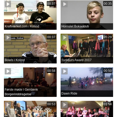
00:37
00:35
Kraftværket.com i Kolind
Hornslet Bokseklub
00:37
05:29
Bowls i Kolind
Syddjurs Award 2017
00:58
00:50
Første møde i Gentænk
Dawn Ride
Borgerinddragelse
00:53
01:54