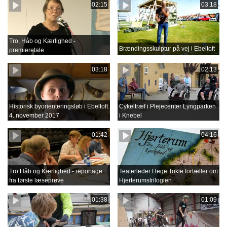
02:15
03:18
Tro, Håb og Kærlighed -
Brændingsskulptur på vej i Ebeltoft
premieretale
03:18
02:13
Historisk byorienteringsløb i Ebeltoft
Cykeltræf i Plejecenter Lyngparken
4. november 2017
i Knebel
01:42
04:16
Tro Håb og Kærlighed - reportage
Teaterleder Hege Tokle fortæller om
fra første læseprøve
Hjerterumstrilogien
01:38
01:09