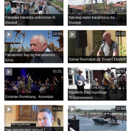
Færøske træskibe ankommer til
Søndag sejler træskibene fra
Ebeltoft
Ebeltoft
10:54
01:53
Færøernes flag og træskibenes
Sámal Ravnsfjall på Torvet i Ebeltoft
turné
01:01
01:57
Havnens Dag reportage
Endeløs Rumklang - foromtale
Shitkiksversion
01:03
02:09
Søg talentpuljen senest 1.