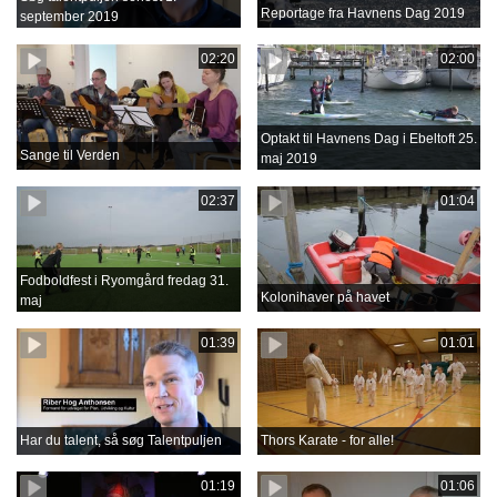
Reportage fra Havnens Dag 2019
september 2019
02:20
02:00
Optakt til Havnens Dag i Ebeltoft 25.
Sange til Verden
maj 2019
02:37
01:04
Fodboldfest i Ryomgård fredag 31.
Kolonihaver på havet
maj
01:39
01:01
Har du talent, så søg Talentpuljen
Thors Karate - for alle!
01:19
01:06