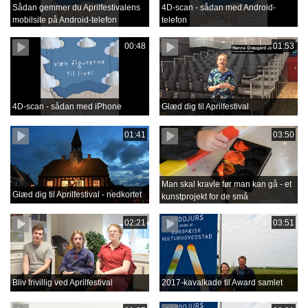
Sådan gemmer du Aprilfestivalens
4D-scan - sådan med Android-
mobilsite på Android-telefon
telefon
00:48
01:53
4D-scan - sådan med iPhone
Glæd dig til Aprilfestival
01:41
03:50
Man skal kravle før man kan gå - et
Glæd dig til Aprilfestival - nedkortet
kunstprojekt for de små
02:21
03:51
Bliv frivillig ved Aprilfestival
2017-kavalkade til Award samlet