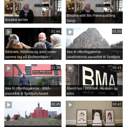
Breathe with Me Prøveopstilling
Breathe wit Me
(lang)
01:44
01:55
Bibliotek, museum og arkiv under
Ikke til offentliggørelse -
samme tag på Maltfabrikken i
lokalhistorisk pausefisk til Syddjurs
Ebeltoft
Award
01:26
00:43
Ikke til offentliggørelse - BMA-
Åbent hus i bibliotek, museum og
pausefisk til Syddjurs Award
arkiv
00:45
00:42