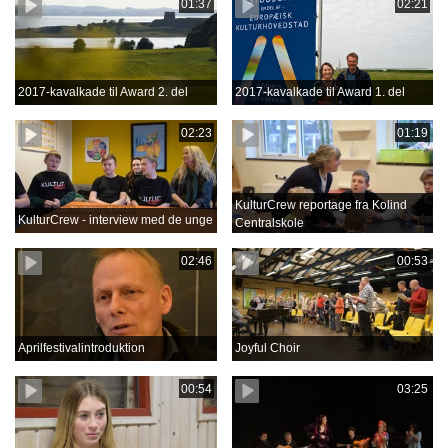
01:37
02:21
2017-kavalkade til Award 2. del
2017-kavalkade til Award 1. del
02:23
01:19
KulturCrew reportage fra Kolind
KulturCrew - interview med de unge
Centralskole
02:46
00:53
Aprilfestivalintroduktion
Joyful Choir
00:54
03:25