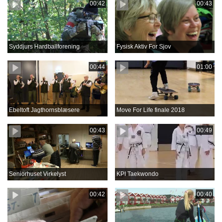
00:42
00:43
Syddjurs Hardballforening
Fysisk Aktiv For Sjov
00:44
01:00
Ebeltoft Jagthornsblæsere
Move For Life finale 2018
00:43
00:49
Seniorhuset Virkelyst
KPI Taekwondo
00:42
00:40