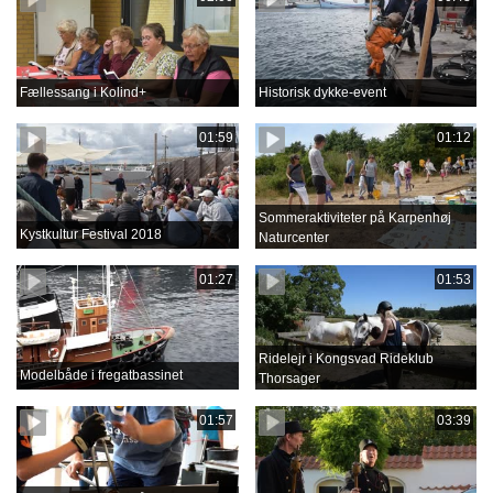
Fællessang i Kolind+
Historisk dykke-event
01:59
01:12
Sommeraktiviteter på Karpenhøj
Kystkultur Festival 2018
Naturcenter
01:27
01:53
Ridelejr i Kongsvad Rideklub
Modelbåde i fregatbassinet
Thorsager
01:57
03:39