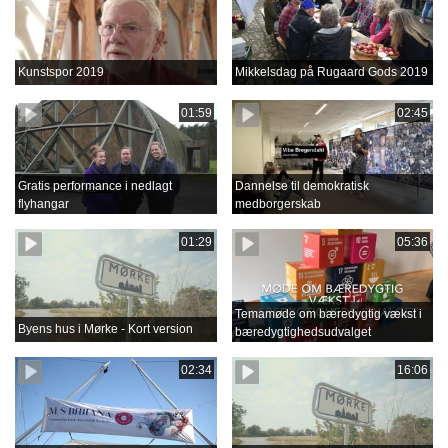
Kunstspor 2019
Mikkelsdag på Rugaard Gods 2019
01:59
02:45
Gratis performance i nedlagt
Dannelse til demokratisk
flyhangar
medborgerskab
01:29
05:36
Temamøde om bæredygtig vækst i
Byens hus i Mørke - Kort version
bæredygtighedsudvalget
02:34
16:06