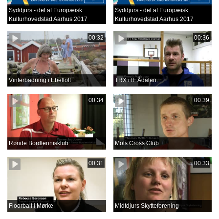
Syddjurs - del af Europæisk
Syddjurs - del af Europæisk
Kulturhovedstad Aarhus 2017
Kulturhovedstad Aarhus 2017
00:32
00:36
Vinterbadning i Ebeltoft
TRX i IF Ådalen
00:34
00:39
Rønde Bordtennisklub
Mols Cross Club
00:31
00:33
Floorball i Mørke
Midtdjurs Skytteforening