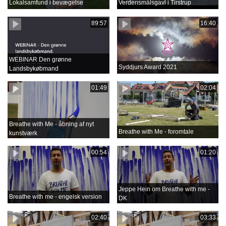
Lokalsamfund i bevægelse
Verdensmålsgavl i Tirstrup
89:57
16:40
WEBINAR Den grønne
Syddjurs Award 2021
Landsbykøbmand
01:49
02:04
Breathe with Me - åbning af nyt
Breathe with Me - foromtale
kunstværk
00:54
01:20
Jeppe Hein om Breathe with me -
Breathe with me - engelsk version
DK
02:40
03:33