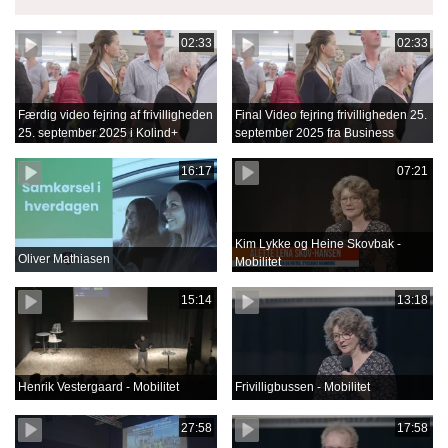
02:33
02:33
Færdig video fejring af frivilligheden
Final Video fejring frivilligheden 25.
25. september 2025 i Kolind+
september 2025 fra Business
Film.mov
16:17
07:21
Kim Lykke og Heine Skovbak -
Oliver Mathiasen
Mobilitet
15:14
13:18
Henrik Vestergaard - Mobilitet
Frivilligbussen - Mobilitet
27:58
17:58