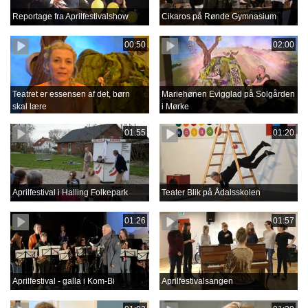
Reportage fra Aprilfestivalshow
Cikaros på Rønde Gymnasium
00:50
02:00
Teatret er essensen af det, børn
Mariehønen Evigglad på Solgården
skal lære
i Mørke
01:55
01:20
Aprilfestival i Halling Folkepark
Teater Blik på Ådalsskolen
01:26
01:57
Aprilfestival - galla i Kom-Bi
Aprilfestivalsangen