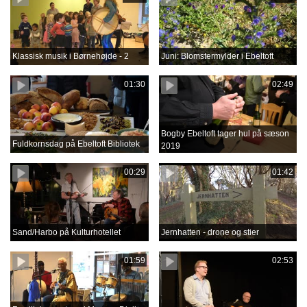
Klassisk musik i Børnehøjde - 2
Juni: Blomstermylder i Ebeltoft
01:30
02:49
Bogby Ebeltoft tager hul på sæson
Fuldkornsdag på Ebeltoft Bibliotek
2019
00:29
01:42
Sand/Harbo på Kulturhotellet
Jernhatten - drone og stier
01:59
02:53