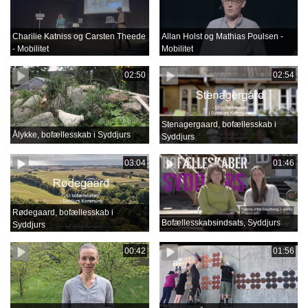
Charilie Katniss og Carsten Theede
Allan Holst og Mathias Poulsen -
- Mobilitet
Mobilitet
02:50
02:54
Stenagergaard, bofællesskab i
Ålykke, bofællesskab i Syddjurs
Syddjurs
03:04
01:46
Rødegaard, bofællesskab i
Bofællesskabsindsats, Syddjurs
Syddjurs
00:42
01:56