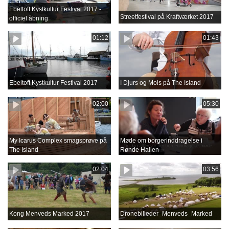
Ebeltoft Kystkultur Festival 2017 -
Streetfestival på Kraftværket 2017
officiel åbning
01:12
01:43
Ebeltoft Kystkultur Festival 2017
I Djurs og Mols på The Island
02:00
05:30
My Icarus Complex smagsprøve på
Møde om borgerinddragelse i
The Island
Rønde Hallen
02:04
03:56
Kong Menveds Marked 2017
Dronebilleder_Menveds_Marked