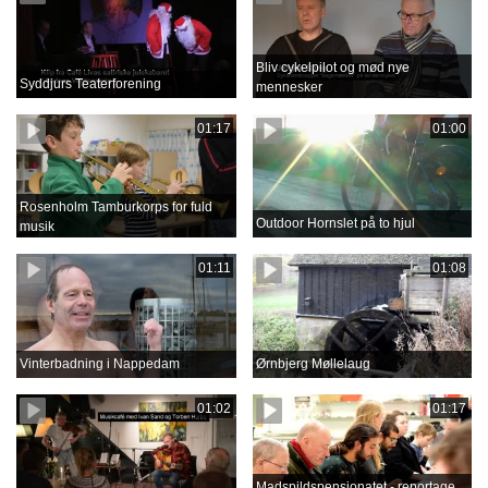
Bliv cykelpilot og mød nye
Syddjurs Teaterforening
mennesker
01:17
01:00
Rosenholm Tamburkorps for fuld
Outdoor Hornslet på to hjul
musik
01:11
01:08
Vinterbadning i Nappedam
Ørnbjerg Møllelaug
01:02
01:17
Madspildspensionatet - reportage