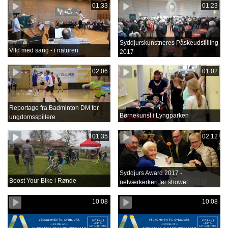
01:33
01:23
Syddjurskunstneres Påskeudstilling
Vild med sang - i naturen
2017
02:06
01:02
Reportage fra Badminton DM for
Børnekunst i Lyngparken
ungdomsspillere
01:35
02:12
Syddjurs Award 2017 -
Boost Your Bike i Rønde
netværkerkeri før showet
10:08
10:08