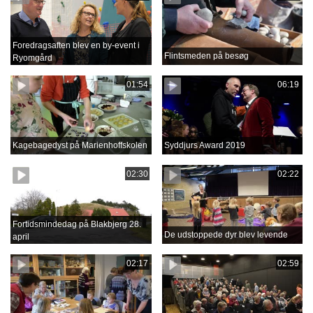
Foredragsaften blev en by-event i
Flintsmeden på besøg
Ryomgård
01:54
06:19
Kagebagedyst på Marienhoffskolen
Syddjurs Award 2019
02:30
02:22
Fortidsmindedag på Blakbjerg 28.
De udstoppede dyr blev levende
april
02:17
02:59