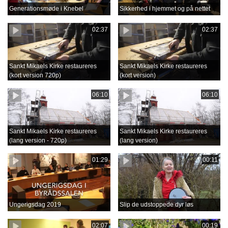
Generationsmøde i Knebel
Sikkerhed i hjemmet og på nettet
02:37
02:37
Sankt Mikaels Kirke restaureres
Sankt Mikaels Kirke restaureres
(kort version 720p)
(kort version)
06:10
06:10
Sankt Mikaels Kirke restaureres
Sankt Mikaels Kirke restaureres
(lang version - 720p)
(lang version)
01:29
00:11
Ungerigsdag 2019
Slip de udstoppede dyr løs
02:07
00:19