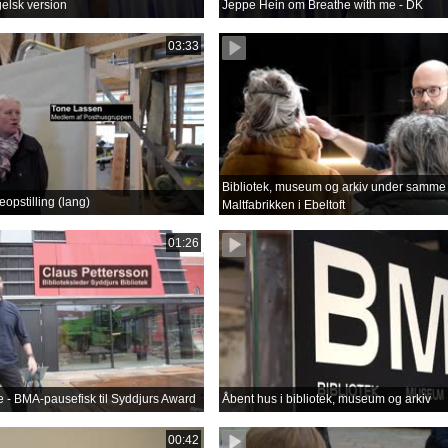
gelsk version
Jeppe Hein om Breathe with me - DK
03:33
Bibliotek, museum og arkiv under samme 
opstilling (lang)
Maltfabrikken i Ebeltoft
01:26
lse - BMA-pausefisk til Syddjurs Award
Åbent hus i bibliotek, museum og arkiv
00:42