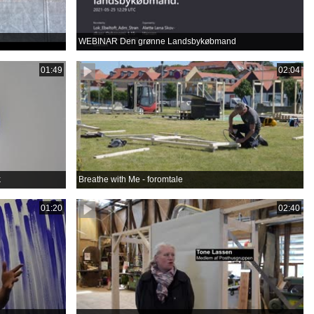
WEBINAR Den grønne Landsbykøbmand
01:49
02:04
k
Breathe with Me - foromtale
01:20
02:40