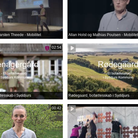
arsten Theede - Mobilitet
Allan Holst og Mathias Poulsen - Mobilitet
02:54
lesskab i Syddjurs
Rødegaard, bofællesskab i Syddjurs
00:42