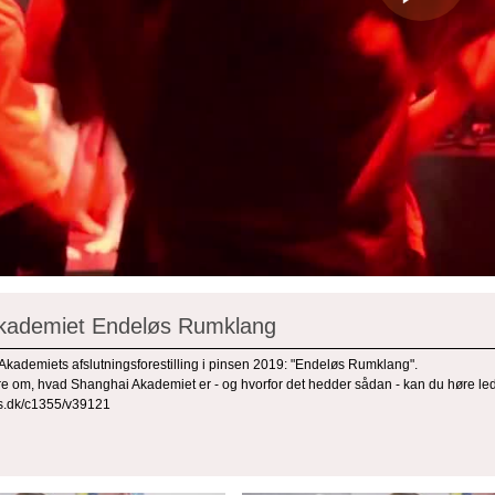
kademiet Endeløs Rumklang
Akademiets afslutningsforestilling i pinsen 2019: "Endeløs Rumklang".
ere om, hvad Shanghai Akademiet er - og hvorfor det hedder sådan - kan du høre le
urs.dk/c1355/v39121