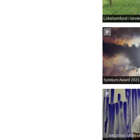
Lokalsamfund i bevæ
Syddjurs Award 2021