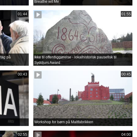
Breathe wit Me
01:44
01:55
tag på
Ikke til offentliggørelse - lokalhistorisk pausefisk til
Syddjurs Award
00:43
00:45
Workshop for børn på Maltfabrikken
02:55
04:00