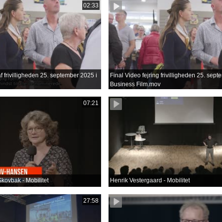
02:33
f frivilligheden 25. september 2025 i
Final Video fejring frivilligheden 25. sep
Business Film.mov
07:21
kovbak - Mobilitet
Henrik Vestergaard - Mobilitet
27:58