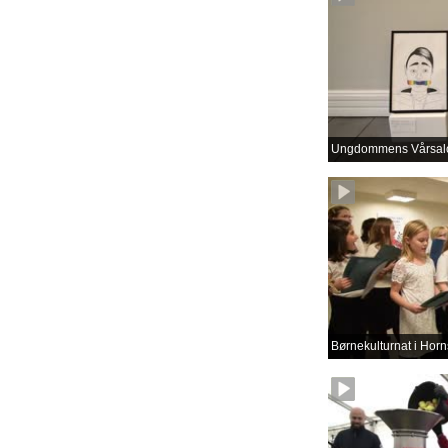
Ungdommens Vårsal
Børnekulturnat i Horn