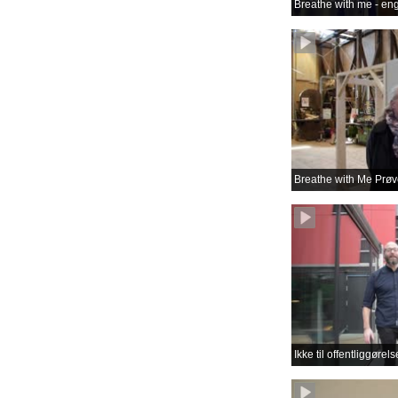
Breathe with me - en
Breathe with Me Prøve
Ikke til offentliggøre