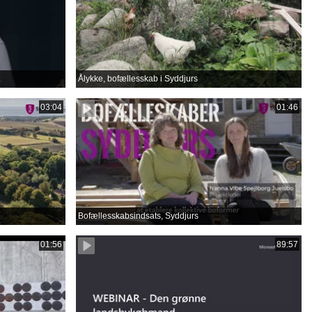
Ålykke, bofællesskab i Syddjurs
03:04
01:46
Bofællesskabsindsats, Syddjurs
01:56
89:57