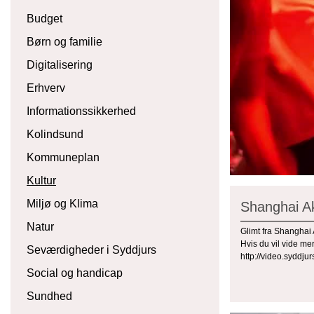
Budget
Børn og familie
Digitalisering
Erhverv
Informationssikkerhed
Kolindsund
Kommuneplan
Kultur
Miljø og Klima
Shanghai A
Natur
Glimt fra Shanghai 
Hvis du vil vide m
Seværdigheder i Syddjurs
http://video.syddj
Social og handicap
Sundhed