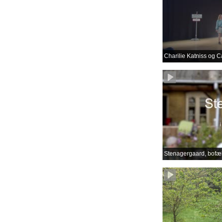
Charilie Katniss og C
Stenagergaard, bofæl