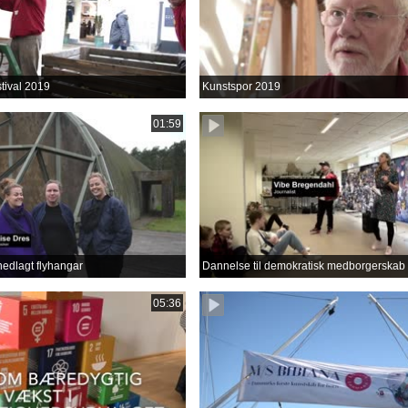
tival 2019
Kunstspor 2019
01:59
nedlagt flyhangar
Dannelse til demokratisk medborgerskab
05:36