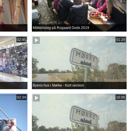
Mikkelsdag på Rugaard Gods 2019
02:45
01:29
Byens hus i Mørke - Kort version
02:34
16:06