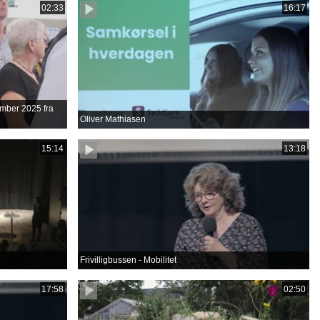
02:33
16:17
tember 2025 fra
Oliver Mathiasen
15:14
13:18
Frivilligbussen - Mobilitet
17:58
02:50