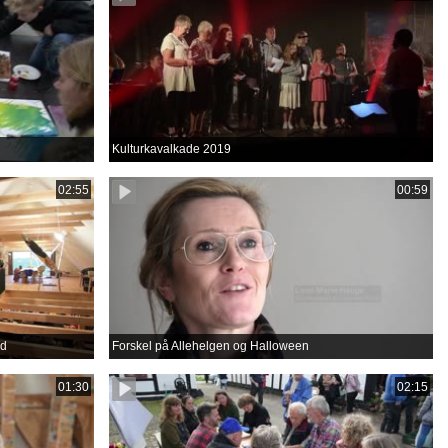
Kulturkavalkade 2019
02:55
00:59
rd
Forskel på Allehelgen og Halloween
01:30
02:15