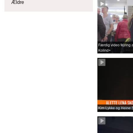
Ældre
Færdig video fejring a
Kolind+
Kim Lykke og Heine S