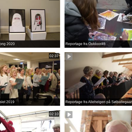
ong 2020
Reportage fra Outdoor#8
02:37
slet 2019
Reportage fra Allehelgen på Sølballegaa
02:10