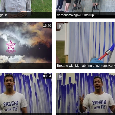
gelse
Verdensmålsgavl i Tirstrup
16:40
Breathe with Me - åbning af nyt kunstvær
00:54