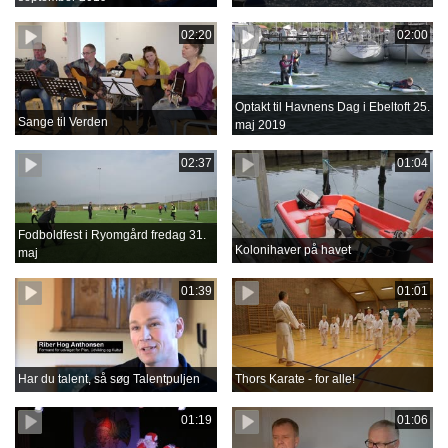
02:20
02:00
Optakt til Havnens Dag i Ebeltoft 25.
Sange til Verden
maj 2019
02:37
01:04
Fodboldfest i Ryomgård fredag 31.
Kolonihaver på havet
maj
01:39
01:01
Har du talent, så søg Talentpuljen
Thors Karate - for alle!
01:19
01:06