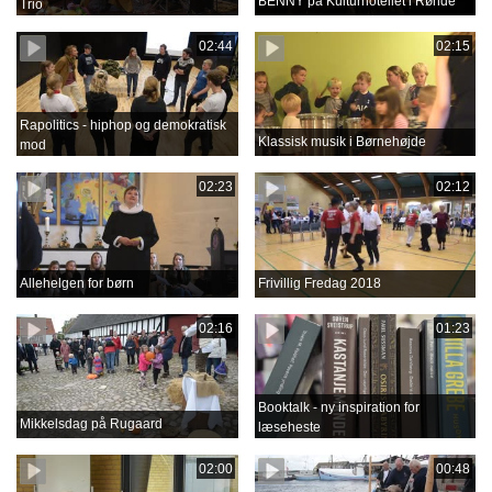
BENNY på Kulturhotellet i Rønde
Trio
02:44
02:15
Rapolitics - hiphop og demokratisk
Klassisk musik i Børnehøjde
mod
02:23
02:12
Allehelgen for børn
Frivillig Fredag 2018
02:16
01:23
Booktalk - ny inspiration for
Mikkelsdag på Rugaard
læseheste
02:00
00:48