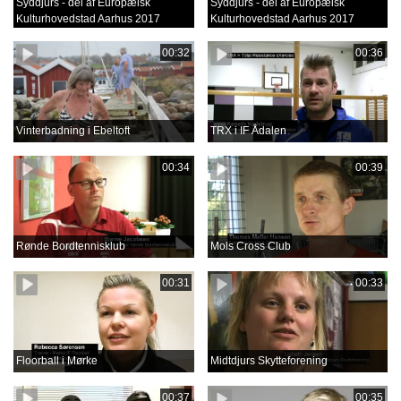
Syddjurs - del af Europæisk
Syddjurs - del af Europæisk
Kulturhovedstad Aarhus 2017
Kulturhovedstad Aarhus 2017
00:32
00:36
Vinterbadning i Ebeltoft
TRX i IF Ådalen
00:34
00:39
Rønde Bordtennisklub
Mols Cross Club
00:31
00:33
Floorball i Mørke
Midtdjurs Skytteforening
00:37
00:35