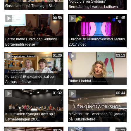
Norddjurs' og Syddjurs'
Ønskelandet på Thorsager Skole
Børneåbning i Aarhus Lufthavn
00:58
01:45
Første møde i udvalget Gentænk
Europæisk Kulturhovedstad Aarhus
Borgerinddragelse
2017 video
01:30
03:13
Portalen til Ønskelandet sat op i
Birthe Linddal
Aarhus Lufthavn
01:32
00:44
Kulturskolen Syddjurs øver op til
Move for Life - workshop 30. januar
Børneåbningen 20./1.
på Kulturhotellet
00:26
01:23