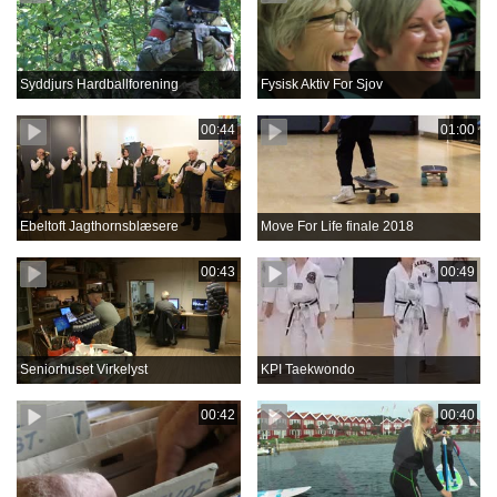
Syddjurs Hardballforening
Fysisk Aktiv For Sjov
00:44
01:00
Ebeltoft Jagthornsblæsere
Move For Life finale 2018
00:43
00:49
Seniorhuset Virkelyst
KPI Taekwondo
00:42
00:40