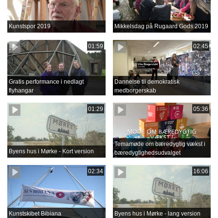
Kunstspor 2019
Mikkelsdag på Rugaard Gods 2019
01:59
02:45
Gratis performance i nedlagt
Dannelse til demokratisk
flyhangar
medborgerskab
01:29
05:36
Temamøde om bæredygtig vækst i
Byens hus i Mørke - Kort version
bæredygtighedsudvalget
02:34
16:06
Kunstskibet Bibiana
Byens hus i Mørke - lang version