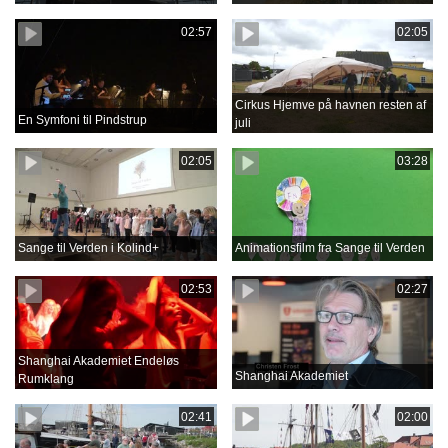
02:57
02:05
Cirkus Hjemve på havnen resten af
En Symfoni til Pindstrup
juli
02:05
03:28
Sange til Verden i Kolind+
Animationsfilm fra Sange til Verden
02:53
02:27
Shanghai Akademiet Endeløs
Shanghai Akademiet
Rumklang
02:41
02:00