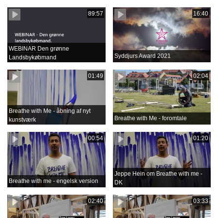
89:57
16:40
WEBINAR Den grønne
Syddjurs Award 2021
Landsbykøbmand
01:49
02:04
Breathe with Me - åbning af nyt
Breathe with Me - foromtale
kunstværk
00:54
01:20
Jeppe Hein om Breathe with me -
Breathe with me - engelsk version
DK
02:40
03:33