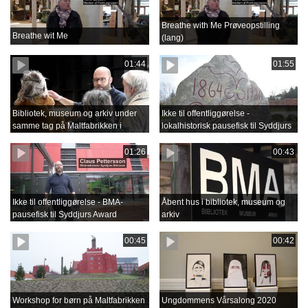
Breathe with Me Prøveopstilling
Breathe wit Me
(lang)
01:44
01:55
Bibliotek, museum og arkiv under
Ikke til offentliggørelse -
samme tag på Maltfabrikken i
lokalhistorisk pausefisk til Syddjurs
Ebeltoft
Award
01:26
00:43
Ikke til offentliggørelse - BMA-
Åbent hus i bibliotek, museum og
pausefisk til Syddjurs Award
arkiv
00:45
00:42
Workshop for børn på Maltfabrikken
Ungdommens Vårsalong 2020