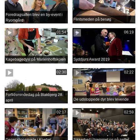
Foredragsaften blev en by-event i
Flintsmeden på besøg
Ryomgård
01:54
06:19
Kagebagedyst på Marienhoffskolen
Syddjurs Award 2019
02:30
02:22
Fortidsmindedag på Blakbjerg 28.
De udstoppede dyr blev levende
april
02:17
02:59
Generationsmøde i Knebel
Sikkerhed i hjemmet og på nettet