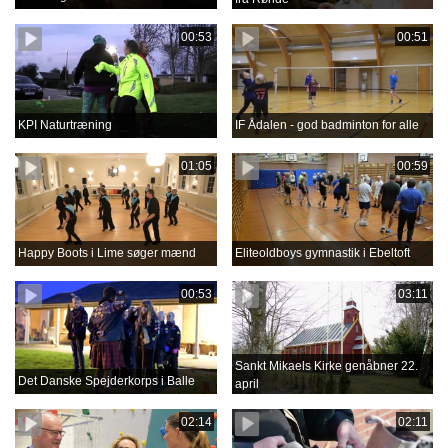
00:53
00:51
KPI Naturtræning
IF Ådalen - god badminton for alle
01:05
00:59
Happy Boots i Lime søger mænd
Eliteoldboys gymnastik i Ebeltoft
00:53
03:11
Sankt Mikaels Kirke genåbner 22.
Det Danske Spejderkorps i Balle
april
02:14
02:11