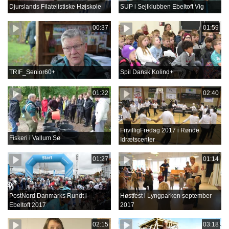
Djurslands Filatelistiske Højskole
SUP i Sejlklubben Ebeltoft Vig
00:37
01:59
TRIF_Senior60+
Spil Dansk Kolind+
01:22
02:40
FrivilligFredag 2017 i Rønde
Fiskeri i Vallum Sø
Idrætscenter
01:27
01:14
PostNord Danmarks Rundt i
Høstfest i Lyngparken september
Ebeltoft 2017
2017
02:15
03:18