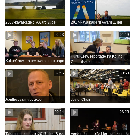
2017-kavalkade til Award 2. del
2017-kavalkade til Award 1. del
02:23
01:19
KulturCrew reportage fra Kolind
KulturCrew - interview med de unge
Centralskole
02:46
00:53
Aprilfestivalintroduktion
Joyful Choir
00:54
03:25
Talentprismodtager 2017 Line Busk
Verden for dine fødder - punktum for