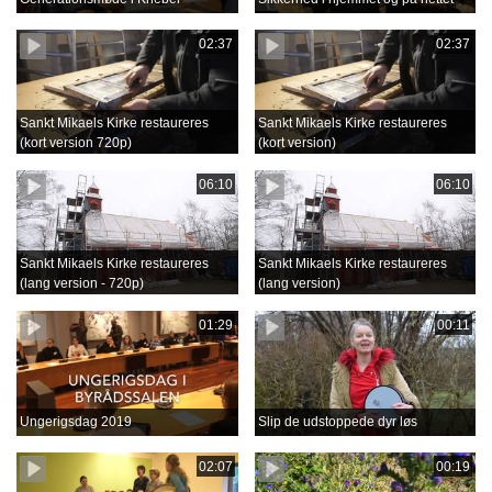
02:37
02:37
Sankt Mikaels Kirke restaureres
Sankt Mikaels Kirke restaureres
(kort version 720p)
(kort version)
06:10
06:10
Sankt Mikaels Kirke restaureres
Sankt Mikaels Kirke restaureres
(lang version - 720p)
(lang version)
01:29
00:11
Ungerigsdag 2019
Slip de udstoppede dyr løs
02:07
00:19