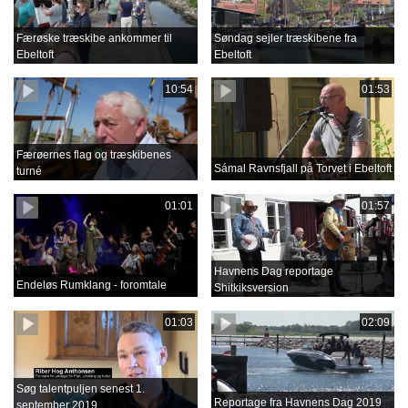
Færøske træskibe ankommer til
Søndag sejler træskibene fra
Ebeltoft
Ebeltoft
10:54
01:53
Færøernes flag og træskibenes
Sámal Ravnsfjall på Torvet i Ebeltoft
turné
01:01
01:57
Havnens Dag reportage
Endeløs Rumklang - foromtale
Shitkiksversion
01:03
02:09
Søg talentpuljen senest 1.
Reportage fra Havnens Dag 2019
september 2019