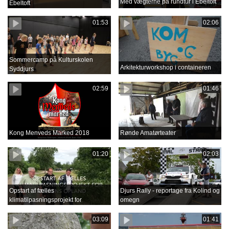
Med vægterne på rundtur i Ebeltoft
Ebeltoft
01:53
02:06
Sommercamp på Kulturskolen
Arkitekturworkshop i containeren
Syddjurs
02:59
01:46
Kong Menveds Marked 2018
Rønde Amatørteater
01:20
02:03
Opstart af fælles
Djurs Rally - reportage fra Kolind og
klimatilpasningsprojekt for
omegn
Grenåens opland
03:09
01:41