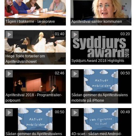
Tågen i bakkerne - læseprøve
Aprilfestival samler kommunen
01:40
03:20
Hege Tokle fortæller om
Syddjurs Award 2018 Highlights
Aprilfestivalshowet
02:46
00:50
Aprilfestival 2018 - Programtrailer-
Sådan gemmer du Aprilfestivalens
potpourri
mobilsite på iPhone
00:50
00:49
Sådan gemmer du Aprilfestivalens
4D-scan - sådan med Android-