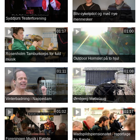
Bliv cykelpilot og mød nye
Syddjurs Teaterforening
mennesker
01:17
01:00
Rosenholm Tamburkorps for fuld
Outdoor Hornslet på to hjul
musik
01:11
01:08
Vinterbadning i Nappedam
Ørnbjerg Møllelaug
01:02
01:17
Madspildspensionatet - reportage
Foreningen Musik i Rønde
fra Rønde