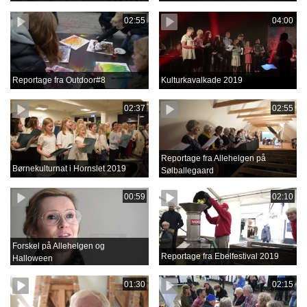
02:55
04:00
Reportage fra Outdoor#8
Kulturkavalkade 2019
02:37
02:55
Reportage fra Allehelgen på
Børnekulturnat i Hornslet 2019
Sølballegaard
00:59
02:10
Forskel på Allehelgen og
Reportage fra Ebelfestival 2019
Halloween
01:30
02:15