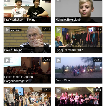
Kraftværket.com i Kolind
Hornslet Bokseklub
00:37
05:29
Bowls i Kolind
Syddjurs Award 2017
00:58
00:50
Første møde i Gentænk
Dawn Ride
Borgerinddragelse
00:53
01:54