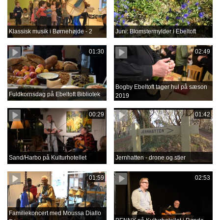
Klassisk musik i Børnehøjde - 2
Juni: Blomstermylder i Ebeltoft
01:30
02:49
Bogby Ebeltoft tager hul på sæson
Fuldkornsdag på Ebeltoft Bibliotek
2019
00:29
01:42
Sand/Harbo på Kulturhotellet
Jernhatten - drone og stier
01:59
02:53
Familiekoncert med Moussa Diallo