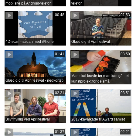
mobilsite på Android-telefon
telefon
00:48
01:53
4D-scan - sådan med iPhone
Glæd dig til Aprilfestival
01:41
03:50
Man skal kravle før man kan gå - et
Glæd dig til Aprilfestival - nedkortet
kunstprojekt for de små
02:21
03:51
Bliv frivillig ved Aprilfestival
2017-kavalkade til Award samlet
01:37
02:21