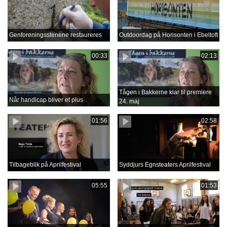
Genforeningsstenene restaureres
Outdoordag på Horisonten i Ebeltoft
00:33
02:13
Tågen i Bakkerne klar til premiere
Når handicap bliver et plus
24. maj
01:56
02:58
Tilbageblik på Aprilfestival
Syddjurs Egnsteaters Aprilfestival
05:55
01:53