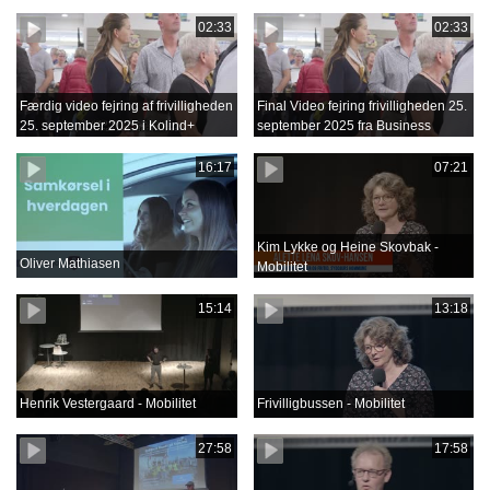
02:33
02:33
Færdig video fejring af frivilligheden
Final Video fejring frivilligheden 25.
25. september 2025 i Kolind+
september 2025 fra Business
Film.mov
16:17
07:21
Kim Lykke og Heine Skovbak -
Oliver Mathiasen
Mobilitet
15:14
13:18
Henrik Vestergaard - Mobilitet
Frivilligbussen - Mobilitet
27:58
17:58