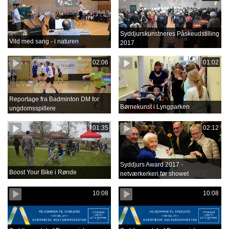
Syddjurskunstneres Påskeudstilling
Vild med sang - i naturen
2017
02:06
01:02
Reportage fra Badminton DM for
Børnekunst i Lyngparken
ungdomsspillere
01:35
02:12
Syddjurs Award 2017 -
Boost Your Bike i Rønde
netværkerkeri før showet
10:08
10:08