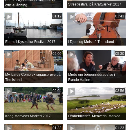
Ebeltoft Kystkultur Festival 2017 -
Streetfestival på Kraftværket 2017
officiel åbning
01:12
01:43
Ebeltoft Kystkultur Festival 2017
I Djurs og Mols på The Island
02:00
05:30
My Icarus Complex smagsprøve på
Møde om borgerinddragelse i
The Island
Rønde Hallen
02:04
03:56
Kong Menveds Marked 2017
Dronebilleder_Menveds_Marked
01:33
01:23