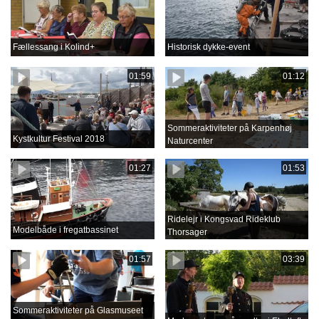
Fællessang i Kolind+
Historisk dykke-event
01:59
01:12
Sommeraktiviteter på Karpenhøj
Kystkultur Festival 2018
Naturcenter
01:27
01:53
Ridelejr i Kongsvad Rideklub
Modelbåde i fregatbassinet
Thorsager
01:57
03:39
Sommeraktiviteter på Glasmuseet