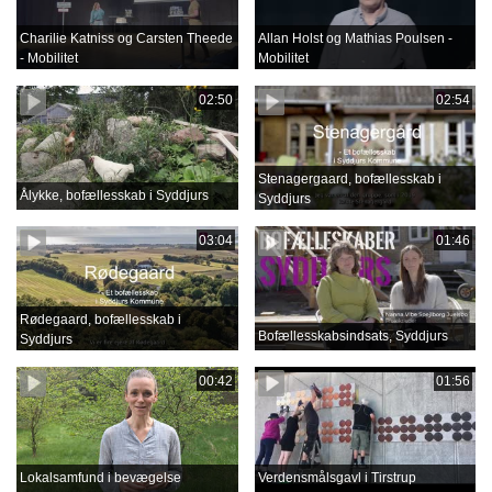
Charilie Katniss og Carsten Theede
Allan Holst og Mathias Poulsen -
- Mobilitet
Mobilitet
02:50
02:54
Stenagergaard, bofællesskab i
Ålykke, bofællesskab i Syddjurs
Syddjurs
03:04
01:46
Rødegaard, bofællesskab i
Bofællesskabsindsats, Syddjurs
Syddjurs
00:42
01:56
Lokalsamfund i bevægelse
Verdensmålsgavl i Tirstrup