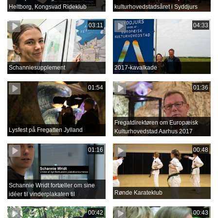
Heltborg, Kongsvad Rideklub
kulturhovedstadsåret i Syddjurs
03:11
04:33
Schanniesupplement
2017-kavalkade
01:54
01:36
Fregatdirektøren om Europæisk
Lysfest på Fregatten Jylland
Kulturhovedstad Aarhus 2017
01:16
00:48
Schannie Wridt fortæller om sine
Rønde Karateklub
idéer til vinderplakaten til
Aprilfestival 2018
00:42
00:43