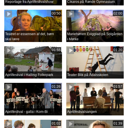
Reportage fra Aprilfestivalshow
Cikaros på Rønde Gymnasium
00:50
02:00
Teatret er essensen af det, børn
Mariehønen Evigglad på Solgården
skal lære
i Mørke
01:55
01:20
Aprilfestival i Halling Folkepark
Teater Blik på Ådalsskolen
01:26
01:57
Aprilfestival - galla i Kom-Bi
Aprilfestivalsangen
01:02
01:39