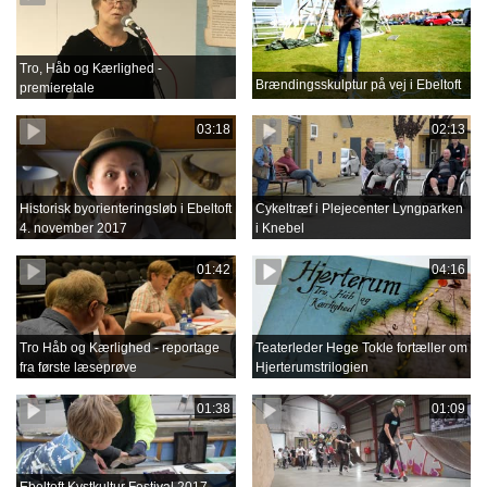
Tro, Håb og Kærlighed -
Brændingsskulptur på vej i Ebeltoft
premieretale
03:18
02:13
Historisk byorienteringsløb i Ebeltoft
Cykeltræf i Plejecenter Lyngparken
4. november 2017
i Knebel
01:42
04:16
Tro Håb og Kærlighed - reportage
Teaterleder Hege Tokle fortæller om
fra første læseprøve
Hjerterumstrilogien
01:38
01:09