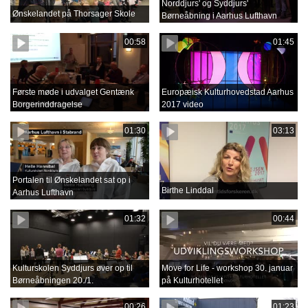
Norddjurs' og Syddjurs'
Ønskelandet på Thorsager Skole
Børneåbning i Aarhus Lufthavn
00:58
01:45
Første møde i udvalget Gentænk
Europæisk Kulturhovedstad Aarhus
Borgerinddragelse
2017 video
01:30
03:13
Portalen til Ønskelandet sat op i
Birthe Linddal
Aarhus Lufthavn
01:32
00:44
Kulturskolen Syddjurs øver op til
Move for Life - workshop 30. januar
Børneåbningen 20./1.
på Kulturhotellet
00:26
01:23