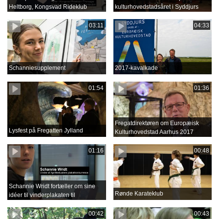
Heltborg, Kongsvad Rideklub
kulturhovedstadsåret i Syddjurs
03:11
04:33
Schanniesupplement
2017-kavalkade
01:54
01:36
Fregatdirektøren om Europæisk
Lysfest på Fregatten Jylland
Kulturhovedstad Aarhus 2017
01:16
00:48
Schannie Wridt fortæller om sine
Rønde Karateklub
idéer til vinderplakaten til
Aprilfestival 2018
00:42
00:43