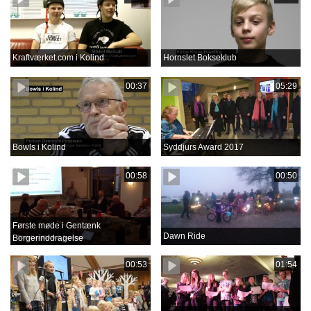
Kraftværket.com i Kolind
Hornslet Bokseklub
00:37
05:29
Bowls i Kolind
Syddjurs Award 2017
00:58
00:50
Første møde i Gentænk
Dawn Ride
Borgerinddragelse
00:53
01:54