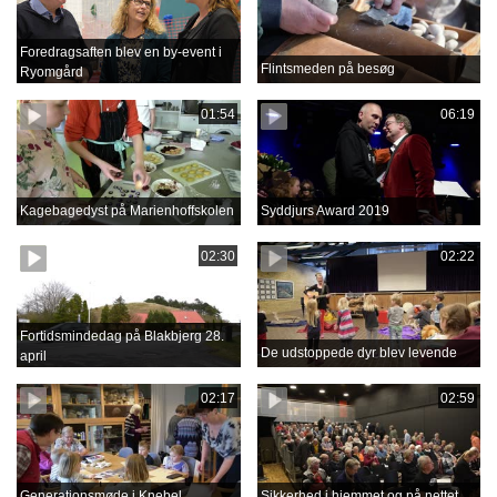
Foredragsaften blev en by-event i
Flintsmeden på besøg
Ryomgård
01:54
06:19
Kagebagedyst på Marienhoffskolen
Syddjurs Award 2019
02:30
02:22
Fortidsmindedag på Blakbjerg 28.
De udstoppede dyr blev levende
april
02:17
02:59
Generationsmøde i Knebel
Sikkerhed i hjemmet og på nettet