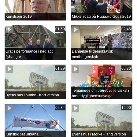
Kunstspor 2019
Mikkelsdag på Rugaard Gods 2019
01:59
02:45
Gratis performance i nedlagt
Dannelse til demokratisk
flyhangar
medborgerskab
01:29
05:36
Temamøde om bæredygtig vækst i
Byens hus i Mørke - Kort version
bæredygtighedsudvalget
02:34
16:06
Kunstskibet Bibiana
Byens hus i Mørke - lang version