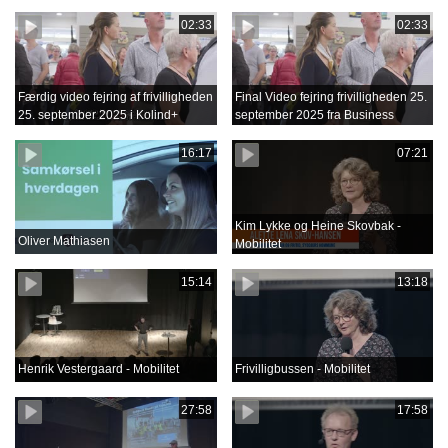
02:33
02:33
Færdig video fejring af frivilligheden
Final Video fejring frivilligheden 25.
25. september 2025 i Kolind+
september 2025 fra Business
Film.mov
16:17
07:21
Kim Lykke og Heine Skovbak -
Oliver Mathiasen
Mobilitet
15:14
13:18
Henrik Vestergaard - Mobilitet
Frivilligbussen - Mobilitet
27:58
17:58