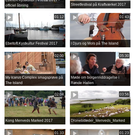
Ebeltoft Kystkultur Festival 2017 -
Streetfestival på Kraftværket 2017
officiel åbning
01:12
01:43
Ebeltoft Kystkultur Festival 2017
I Djurs og Mols på The Island
02:00
05:30
My Icarus Complex smagsprøve på
Møde om borgerinddragelse i
The Island
Rønde Hallen
02:04
03:56
Kong Menveds Marked 2017
Dronebilleder_Menveds_Marked
01:33
01:23