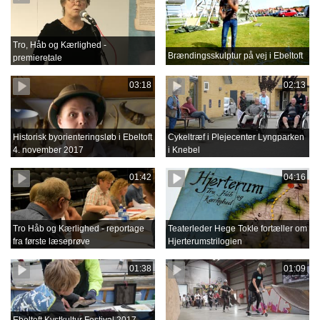
Tro, Håb og Kærlighed -
Brændingsskulptur på vej i Ebeltoft
premieretale
03:18
02:13
Historisk byorienteringsløb i Ebeltoft
Cykeltræf i Plejecenter Lyngparken
4. november 2017
i Knebel
01:42
04:16
Tro Håb og Kærlighed - reportage
Teaterleder Hege Tokle fortæller om
fra første læseprøve
Hjerterumstrilogien
01:38
01:09