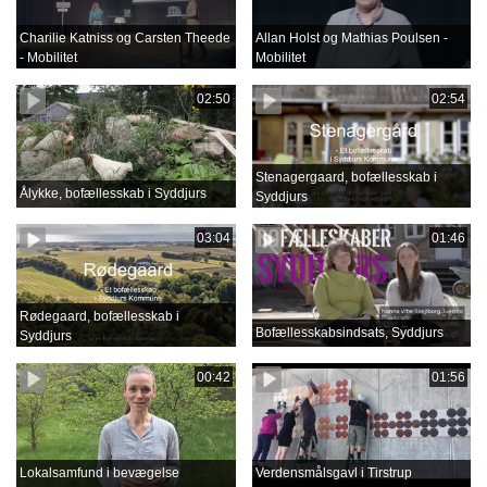
Charilie Katniss og Carsten Theede
Allan Holst og Mathias Poulsen -
- Mobilitet
Mobilitet
02:50
02:54
Stenagergaard, bofællesskab i
Ålykke, bofællesskab i Syddjurs
Syddjurs
03:04
01:46
Rødegaard, bofællesskab i
Bofællesskabsindsats, Syddjurs
Syddjurs
00:42
01:56
Lokalsamfund i bevægelse
Verdensmålsgavl i Tirstrup