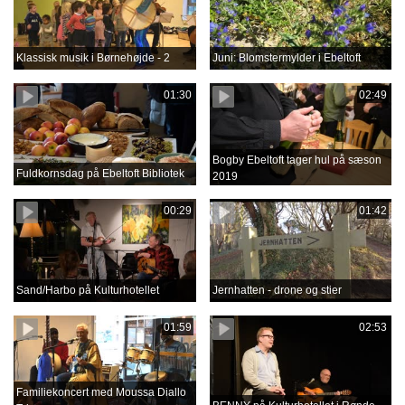
Klassisk musik i Børnehøjde - 2
Juni: Blomstermylder i Ebeltoft
01:30
02:49
Bogby Ebeltoft tager hul på sæson
Fuldkornsdag på Ebeltoft Bibliotek
2019
00:29
01:42
Sand/Harbo på Kulturhotellet
Jernhatten - drone og stier
01:59
02:53
Familiekoncert med Moussa Diallo