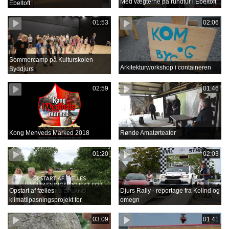
Med vægterne på rundtur i Ebeltoft
Ebeltoft
01:53
02:06
Sommercamp på Kulturskolen
Arkitekturworkshop i containeren
Syddjurs
02:59
01:46
Kong Menveds Marked 2018
Rønde Amatørteater
01:20
02:03
Opstart af fælles
Djurs Rally - reportage fra Kolind og
klimatilpasningsprojekt for
omegn
Grenåens opland
03:09
01:41