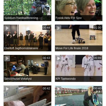
Syddjurs Hardballforening
Fysisk Aktiv For Sjov
00:44
01:00
Ebeltoft Jagthornsblæsere
Move For Life finale 2018
00:43
00:49
Seniorhuset Virkelyst
KPI Taekwondo
00:42
00:40