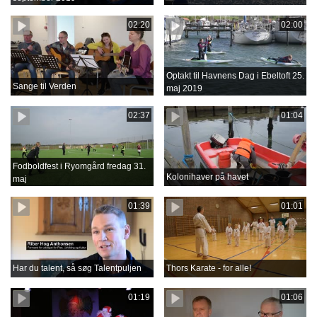
02:20
02:00
Optakt til Havnens Dag i Ebeltoft 25.
Sange til Verden
maj 2019
02:37
01:04
Fodboldfest i Ryomgård fredag 31.
Kolonihaver på havet
maj
01:39
01:01
Har du talent, så søg Talentpuljen
Thors Karate - for alle!
01:19
01:06