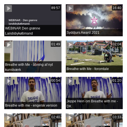
89:57
16:40
WEBINAR Den grønne
Syddjurs Award 2021
Landsbykøbmand
01:49
02:04
Breathe with Me - åbning af nyt
Breathe with Me - foromtale
kunstværk
00:54
01:20
Jeppe Hein om Breathe with me -
Breathe with me - engelsk version
DK
02:40
03:33