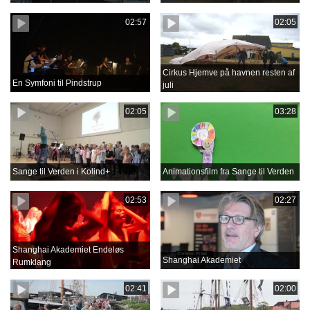
02:57
02:05
Cirkus Hjemve på havnen resten af
En Symfoni til Pindstrup
juli
02:05
03:28
Sange til Verden i Kolind+
Animationsfilm fra Sange til Verden
02:53
02:27
Shanghai Akademiet Endeløs
Shanghai Akademiet
Rumklang
02:41
02:00