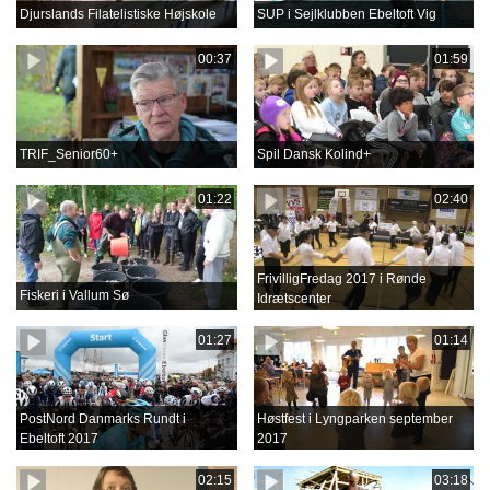
Djurslands Filatelistiske Højskole
SUP i Sejlklubben Ebeltoft Vig
00:37
01:59
TRIF_Senior60+
Spil Dansk Kolind+
01:22
02:40
FrivilligFredag 2017 i Rønde
Fiskeri i Vallum Sø
Idrætscenter
01:27
01:14
PostNord Danmarks Rundt i
Høstfest i Lyngparken september
Ebeltoft 2017
2017
02:15
03:18