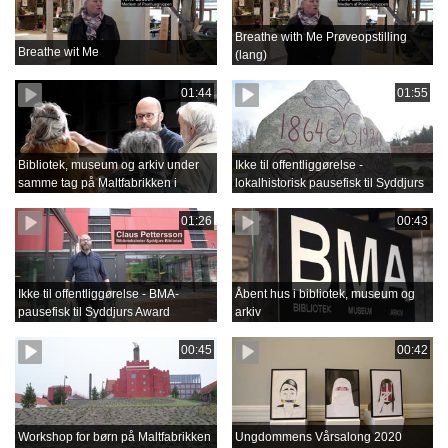
Breathe with Me Prøveopstilling
Breathe wit Me
(lang)
01:44
01:55
Bibliotek, museum og arkiv under
Ikke til offentliggørelse -
samme tag på Maltfabrikken i
lokalhistorisk pausefisk til Syddjurs
Ebeltoft
Award
01:26
00:43
Ikke til offentliggørelse - BMA-
Åbent hus i bibliotek, museum og
pausefisk til Syddjurs Award
arkiv
00:45
00:42
Workshop for børn på Maltfabrikken
Ungdommens Vårsalong 2020