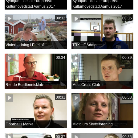
Syddjurs - del af Europæisk
Syddjurs - del af Europæisk
Kulturhovedstad Aarhus 2017
Kulturhovedstad Aarhus 2017
00:32
00:36
Vinterbadning i Ebeltoft
TRX i IF Ådalen
00:34
00:39
Rønde Bordtennisklub
Mols Cross Club
00:31
00:33
Floorball i Mørke
Midtdjurs Skytteforening
00:37
00:35