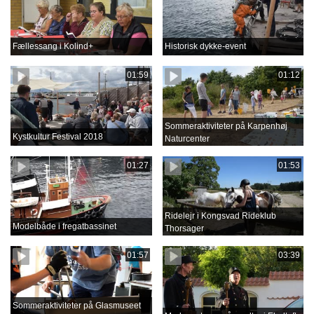
Fællessang i Kolind+
Historisk dykke-event
01:59
01:12
Sommeraktiviteter på Karpenhøj
Kystkultur Festival 2018
Naturcenter
01:27
01:53
Ridelejr i Kongsvad Rideklub
Modelbåde i fregatbassinet
Thorsager
01:57
03:39
Sommeraktiviteter på Glasmuseet