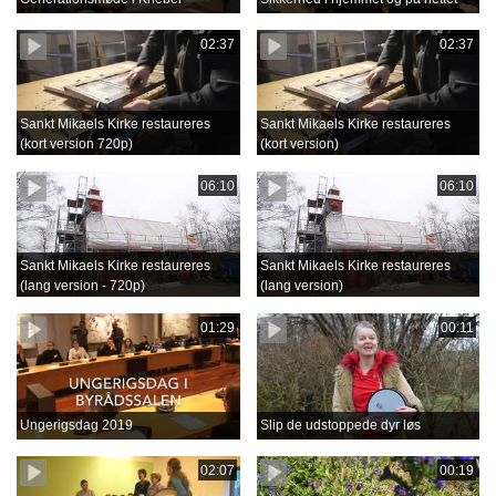
02:37
02:37
Sankt Mikaels Kirke restaureres
Sankt Mikaels Kirke restaureres
(kort version 720p)
(kort version)
06:10
06:10
Sankt Mikaels Kirke restaureres
Sankt Mikaels Kirke restaureres
(lang version - 720p)
(lang version)
01:29
00:11
Ungerigsdag 2019
Slip de udstoppede dyr løs
02:07
00:19