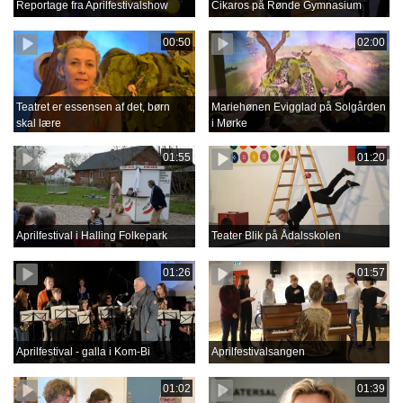
Reportage fra Aprilfestivalshow
Cikaros på Rønde Gymnasium
00:50
02:00
Teatret er essensen af det, børn
Mariehønen Evigglad på Solgården
skal lære
i Mørke
01:55
01:20
Aprilfestival i Halling Folkepark
Teater Blik på Ådalsskolen
01:26
01:57
Aprilfestival - galla i Kom-Bi
Aprilfestivalsangen
01:02
01:39