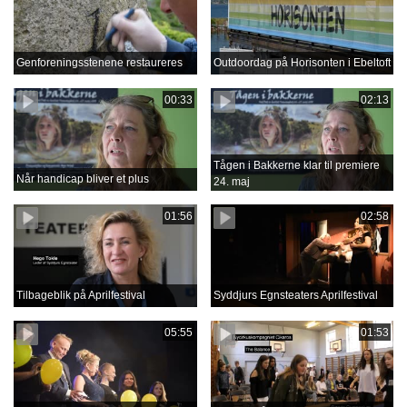
Genforeningsstenene restaureres
Outdoordag på Horisonten i Ebeltoft
00:33
02:13
Tågen i Bakkerne klar til premiere
Når handicap bliver et plus
24. maj
01:56
02:58
Tilbageblik på Aprilfestival
Syddjurs Egnsteaters Aprilfestival
05:55
01:53