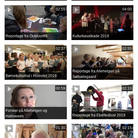
02:55
04:00
Reportage fra Outdoor#8
Kulturkavalkade 2019
02:37
02:55
Reportage fra Allehelgen på
Børnekulturnat i Hornslet 2019
Sølballegaard
00:59
02:10
Forskel på Allehelgen og
Reportage fra Ebelfestival 2019
Halloween
01:30
02:15