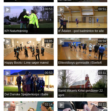
00:53
00:51
KPI Naturtræning
IF Ådalen - god badminton for alle
01:05
00:59
Happy Boots i Lime søger mænd
Eliteoldboys gymnastik i Ebeltoft
00:53
03:11
Sankt Mikaels Kirke genåbner 22.
Det Danske Spejderkorps i Balle
april
02:14
02:11