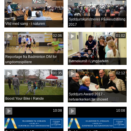
Syddjurskunstneres Påskeudstilling
Vild med sang - i naturen
2017
02:06
01:02
Reportage fra Badminton DM for
Børnekunst i Lyngparken
ungdomsspillere
01:35
02:12
Syddjurs Award 2017 -
Boost Your Bike i Rønde
netværkerkeri før showet
10:08
10:08