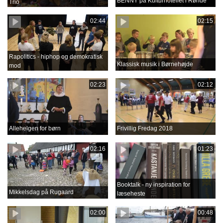
BENNY på Kulturhotellet i Rønde
Trio
02:44
02:15
Rapolitics - hiphop og demokratisk
Klassisk musik i Børnehøjde
mod
02:23
02:12
Allehelgen for børn
Frivillig Fredag 2018
02:16
01:23
Booktalk - ny inspiration for
Mikkelsdag på Rugaard
læseheste
02:00
00:48