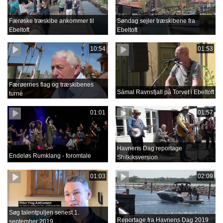
Færøske træskibe ankommer til
Søndag sejler træskibene fra
Ebeltoft
Ebeltoft
10:54
01:53
Færøernes flag og træskibenes
Sámal Ravnsfjall på Torvet i Ebeltoft
turné
01:01
01:57
Havnens Dag reportage
Endeløs Rumklang - foromtale
Shitkiksversion
01:03
02:09
Søg talentpuljen senest 1.
Reportage fra Havnens Dag 2019
september 2019