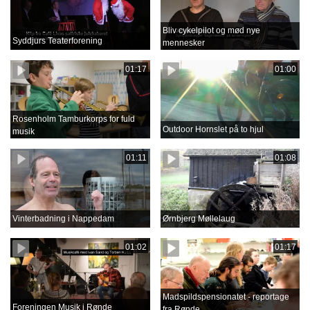
Bliv cykelpilot og mød nye
Syddjurs Teaterforening
mennesker
01:17
01:00
Rosenholm Tamburkorps for fuld
Outdoor Hornslet på to hjul
musik
01:11
01:08
Vinterbadning i Nappedam
Ørnbjerg Møllelaug
01:02
01:17
Madspildspensionatet - reportage
Foreningen Musik i Rønde
fra Rønde