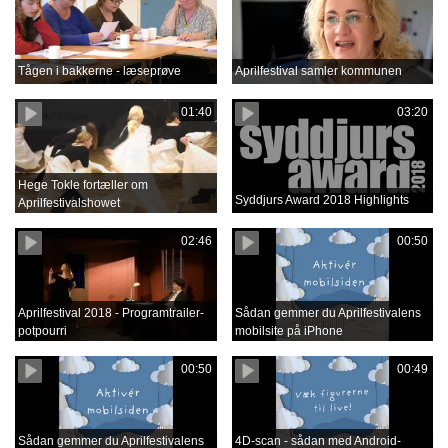
Tågen i bakkerne - læseprøve
Aprilfestival samler kommunen
01:40
03:20
Hege Tokle fortæller om
Syddjurs Award 2018 Highlights
Aprilfestivalshowet
02:46
00:50
Aprilfestival 2018 - Programtrailer-
Sådan gemmer du Aprilfestivalens
potpourri
mobilsite på iPhone
00:50
00:49
Sådan gemmer du Aprilfestivalens
4D-scan - sådan med Android-