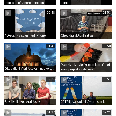
mobilsite på Android-telefon
telefon
00:48
01:53
4D-scan - sådan med iPhone
Glæd dig til Aprilfestival
01:41
03:50
Man skal kravle før man kan gå - et
Glæd dig til Aprilfestival - nedkortet
kunstprojekt for de små
02:21
03:51
Bliv frivillig ved Aprilfestival
2017-kavalkade til Award samlet
01:37
02:21