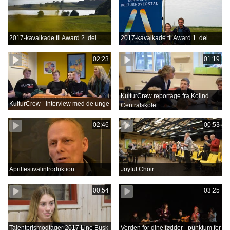
2017-kavalkade til Award 2. del
2017-kavalkade til Award 1. del
02:23
01:19
KulturCrew reportage fra Kolind
KulturCrew - interview med de unge
Centralskole
02:46
00:53
Aprilfestivalintroduktion
Joyful Choir
00:54
03:25
Talentprismodtager 2017 Line Busk
Verden for dine fødder - punktum for