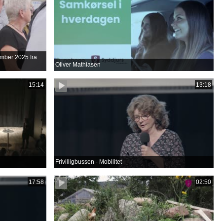
tember 2025 fra
Oliver Mathiasen
15:14
13:18
Frivilligbussen - Mobilitet
17:58
02:50