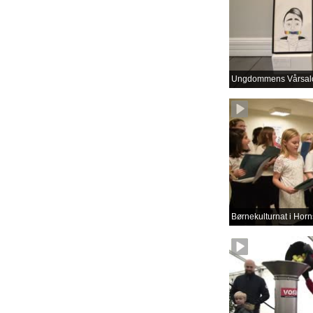
Ungdommens Vårsal
Børnekulturnat i Horn