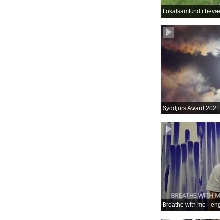
Lokalsamfund i bevæ
Syddjurs Award 2021
Breathe with me - en