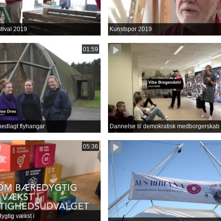
tival 2019
Kunstspor 2019
01:59
nedlagt flyhangar
Dannelse til demokratisk medborgerskab
05:36
gtig vækst i