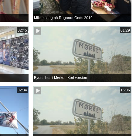
Mikkelsdag på Rugaard Gods 2019
02:45
01:29
Byens hus i Mørke - Kort version
02:34
16:06