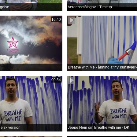
gelse
Verdensmålsgavl i Tirstrup
16:40
Breathe with Me - åbning af nyt kunstvær
00:54
gelsk version
Jeppe Hein om Breathe with me - DK