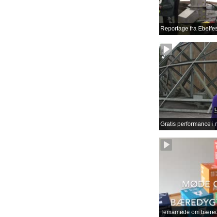
Reportage fra Ebelfes
Gratis performance i 
Temamøde om bæredy