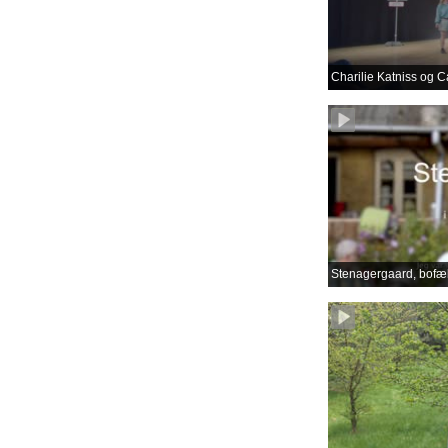
Charilie Katniss og C
Stenagergaard, bofæl