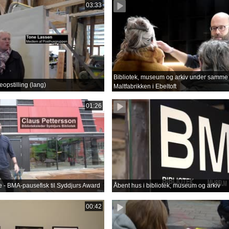
03:33
Bibliotek, museum og arkiv under samme 
opstilling (lang)
Maltfabrikken i Ebeltoft
01:26
lse - BMA-pausefisk til Syddjurs Award
Åbent hus i bibliotek, museum og arkiv
00:42