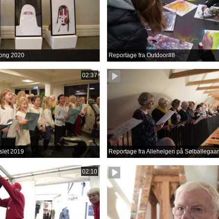
ong 2020
Reportage fra Outdoor#8
02:37
slet 2019
Reportage fra Allehelgen på Sølballegaa
02:10