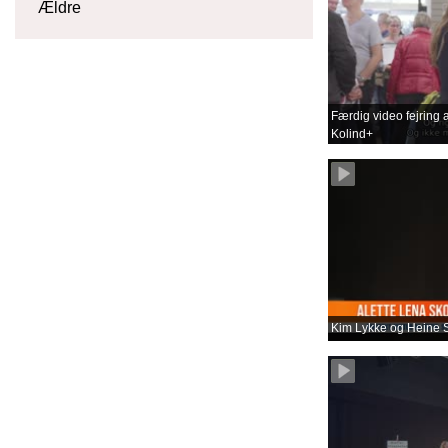
Ældre
Færdig video fejring a
Kolind+
Kim Lykke og Heine S