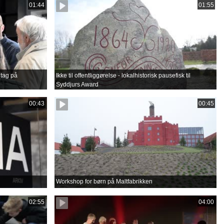
01:44
01:55
tag på
Ikke til offentliggørelse - lokalhistorisk pausefisk til
Syddjurs Award
00:43
00:45
Workshop for børn på Maltfabrikken
02:55
04:00