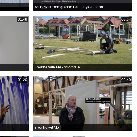
WEBINAR Den grønne Landsbykøbmand
01:49
02:04
k
Breathe with Me - foromtale
01:20
02:40
Breathe wit Me