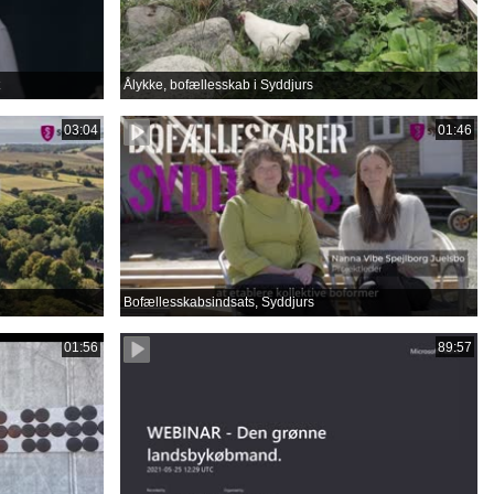
Ålykke, bofællesskab i Syddjurs
03:04
01:46
Bofællesskabsindsats, Syddjurs
01:56
89:57