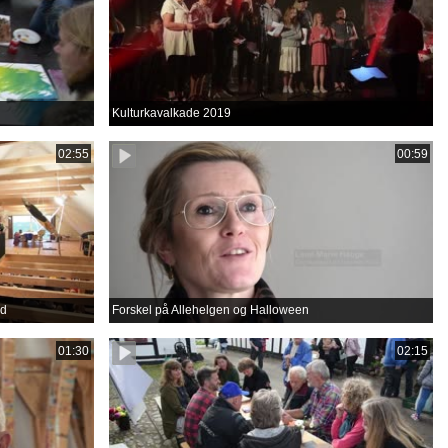
Kulturkavalkade 2019
02:55
00:59
rd
Forskel på Allehelgen og Halloween
01:30
02:15