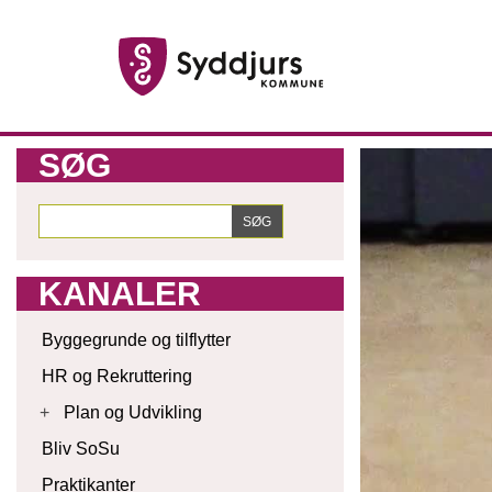
SØG
KANALER
Byggegrunde og tilflytter
HR og Rekruttering
+
Plan og Udvikling
Bliv SoSu
Praktikanter