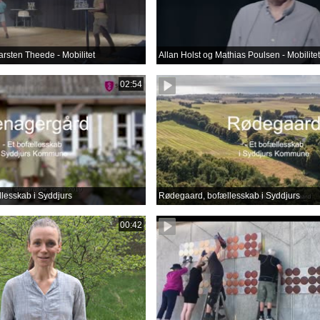
arsten Theede - Mobilitet
Allan Holst og Mathias Poulsen - Mobilitet
02:54
lesskab i Syddjurs
Rødegaard, bofællesskab i Syddjurs
00:42