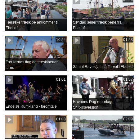
Færøske træskibe ankommer til
Søndag sejler træskibene fra
Ebeltoft
Ebeltoft
10:54
01:53
Færøernes flag og træskibenes
Sámal Ravnsfjall på Torvet i Ebeltoft
turné
01:01
01:57
Havnens Dag reportage
Endeløs Rumklang - foromtale
Shitkiksversion
01:03
02:09