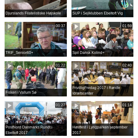
Djurslands Filatelistiske Højskole
SUP i Sejlklubben Ebeltoft Vig
00:37
01:59
TRIF_Senior60+
Spil Dansk Kolind+
01:22
02:40
FrivilligFredag 2017 i Rønde
Fiskeri i Vallum Sø
Idrætscenter
01:27
01:14
PostNord Danmarks Rundt i
Høstfest i Lyngparken september
Ebeltoft 2017
2017