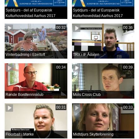
Syddjurs - del af Europæisk
Syddjurs - del af Europæisk
Kulturhovedstad Aarhus 2017
Kulturhovedstad Aarhus 2017
00:32
00:36
Vinterbadning i Ebeltoft
TRX i IF Ådalen
00:34
00:39
Rønde Bordtennisklub
Mols Cross Club
00:31
00:33
Floorball i Mørke
Midtdjurs Skytteforening