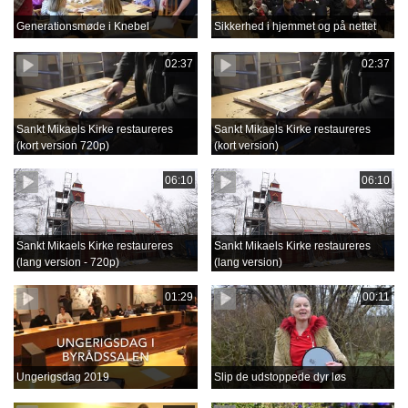
Generationsmøde i Knebel
Sikkerhed i hjemmet og på nettet
02:37
02:37
Sankt Mikaels Kirke restaureres
Sankt Mikaels Kirke restaureres
(kort version 720p)
(kort version)
06:10
06:10
Sankt Mikaels Kirke restaureres
Sankt Mikaels Kirke restaureres
(lang version - 720p)
(lang version)
01:29
00:11
Ungerigsdag 2019
Slip de udstoppede dyr løs