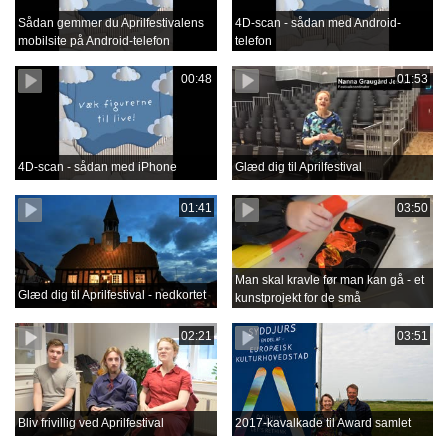
Sådan gemmer du Aprilfestivalens
4D-scan - sådan med Android-
mobilsite på Android-telefon
telefon
00:48
01:53
4D-scan - sådan med iPhone
Glæd dig til Aprilfestival
01:41
03:50
Man skal kravle før man kan gå - et
Glæd dig til Aprilfestival - nedkortet
kunstprojekt for de små
02:21
03:51
Bliv frivillig ved Aprilfestival
2017-kavalkade til Award samlet