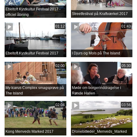
Ebeltoft Kystkultur Festival 2017 -
Streetfestival på Kraftværket 2017
officiel åbning
01:12
01:43
Ebeltoft Kystkultur Festival 2017
I Djurs og Mols på The Island
02:00
05:30
My Icarus Complex smagsprøve på
Møde om borgerinddragelse i
The Island
Rønde Hallen
02:04
03:56
Kong Menveds Marked 2017
Dronebilleder_Menveds_Marked