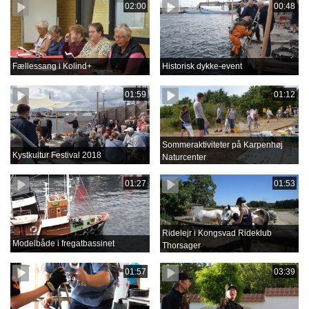
02:00
00:48
Fællessang i Kolind+
Historisk dykke-event
01:59
01:12
Sommeraktiviteter på Karpenhøj
Kystkultur Festival 2018
Naturcenter
01:27
01:53
Ridelejr i Kongsvad Rideklub
Modelbåde i fregatbassinet
Thorsager
01:57
03:39