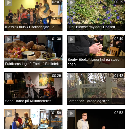
02:07
00:19
Klassisk musik i Børnehøjde - 2
Juni: Blomstermylder i Ebeltoft
01:30
02:49
Bogby Ebeltoft tager hul på sæson
Fuldkornsdag på Ebeltoft Bibliotek
2019
00:29
01:42
Sand/Harbo på Kulturhotellet
Jernhatten - drone og stier
01:59
02:53