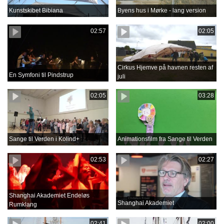
Kunstskibet Bibiana
Byens hus i Mørke - lang version
02:57
02:05
Cirkus Hjemve på havnen resten af
En Symfoni til Pindstrup
juli
02:05
03:28
Sange til Verden i Kolind+
Animationsfilm fra Sange til Verden
02:53
02:27
Shanghai Akademiet Endeløs
Shanghai Akademiet
Rumklang
02:41
02:00