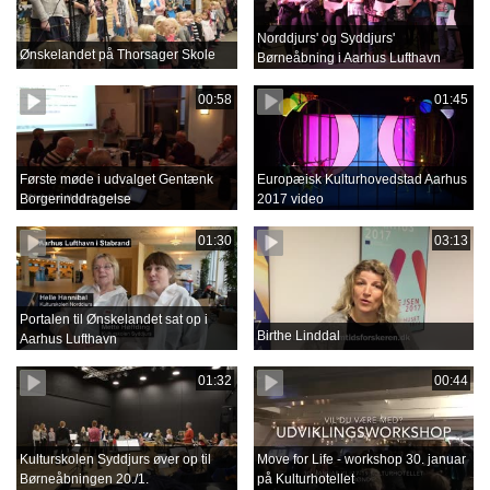
Norddjurs' og Syddjurs'
Ønskelandet på Thorsager Skole
Børneåbning i Aarhus Lufthavn
00:58
01:45
Første møde i udvalget Gentænk
Europæisk Kulturhovedstad Aarhus
Borgerinddragelse
2017 video
01:30
03:13
Portalen til Ønskelandet sat op i
Birthe Linddal
Aarhus Lufthavn
01:32
00:44
Kulturskolen Syddjurs øver op til
Move for Life - workshop 30. januar
Børneåbningen 20./1.
på Kulturhotellet