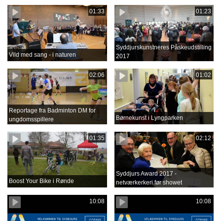
01:33
01:23
Syddjurskunstneres Påskeudstilling
Vild med sang - i naturen
2017
02:06
01:02
Reportage fra Badminton DM for
Børnekunst i Lyngparken
ungdomsspillere
01:35
02:12
Syddjurs Award 2017 -
Boost Your Bike i Rønde
netværkerkeri før showet
10:08
10:08