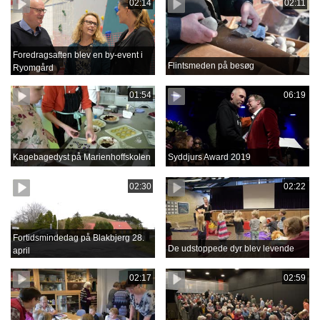
02:14
02:11
Foredragsaften blev en by-event i
Flintsmeden på besøg
Ryomgård
01:54
06:19
Kagebagedyst på Marienhoffskolen
Syddjurs Award 2019
02:30
02:22
Fortidsmindedag på Blakbjerg 28.
De udstoppede dyr blev levende
april
02:17
02:59