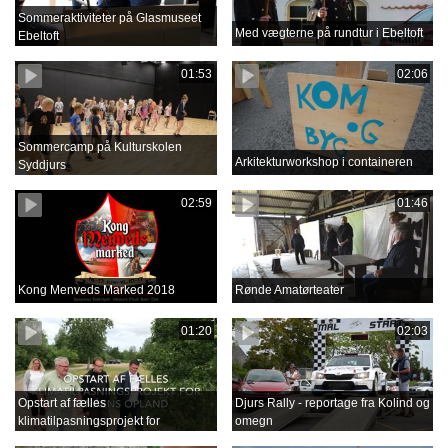
Sommeraktiviteter på Glasmuseet
Med vægterne på rundtur i Ebeltoft
Ebeltoft
01:53
02:06
Sommercamp på Kulturskolen
Arkitekturworkshop i containeren
Syddjurs
02:59
01:46
Kong Menveds Marked 2018
Rønde Amatørteater
01:20
02:03
Opstart af fælles
Djurs Rally - reportage fra Kolind og
klimatilpasningsprojekt for
omegn
Grenåens opland