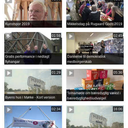
Kunstspor 2019
Mikkelsdag på Rugaard Gods 2019
01:59
02:45
Gratis performance i nedlagt
Dannelse til demokratisk
flyhangar
medborgerskab
01:29
05:36
Temamøde om bæredygtig vækst i
Byens hus i Mørke - Kort version
bæredygtighedsudvalget
02:34
16:06