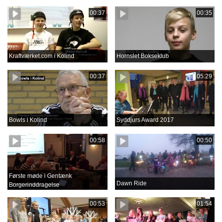
00:37
00:35
Kraftværket.com i Kolind
Hornslet Bokseklub
00:37
05:29
Bowls i Kolind
Syddjurs Award 2017
00:58
00:50
Første møde i Gentænk
Dawn Ride
Borgerinddragelse
00:53
01:54