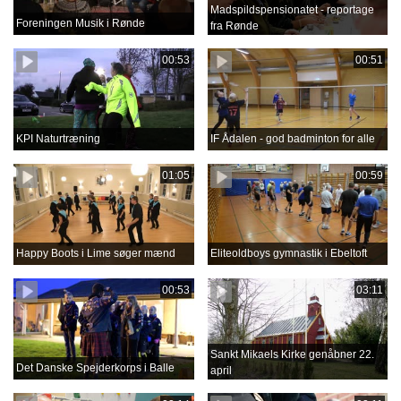
Madspildspensionatet - reportage
Foreningen Musik i Rønde
fra Rønde
00:53
00:51
KPI Naturtræning
IF Ådalen - god badminton for alle
01:05
00:59
Happy Boots i Lime søger mænd
Eliteoldboys gymnastik i Ebeltoft
00:53
03:11
Sankt Mikaels Kirke genåbner 22.
Det Danske Spejderkorps i Balle
april