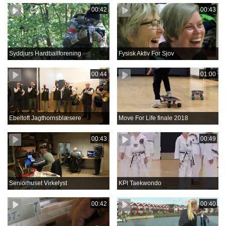
00:42
00:43
Syddjurs Hardballforening
Fysisk Aktiv For Sjov
00:44
01:00
Ebeltoft Jagthornsblæsere
Move For Life finale 2018
00:43
00:49
Seniorhuset Virkelyst
KPI Taekwondo
00:42
00:40