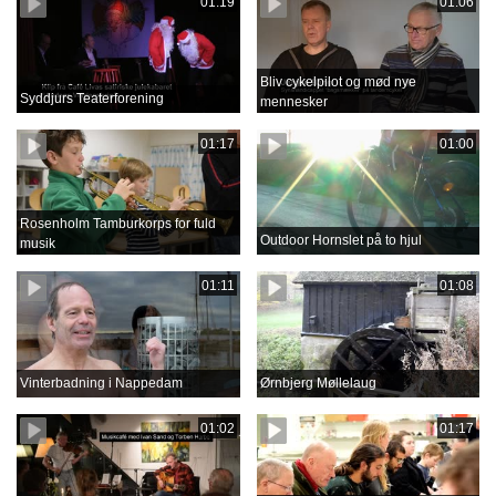
01:19
01:06
Bliv cykelpilot og mød nye
Syddjurs Teaterforening
mennesker
01:17
01:00
Rosenholm Tamburkorps for fuld
Outdoor Hornslet på to hjul
musik
01:11
01:08
Vinterbadning i Nappedam
Ørnbjerg Møllelaug
01:02
01:17