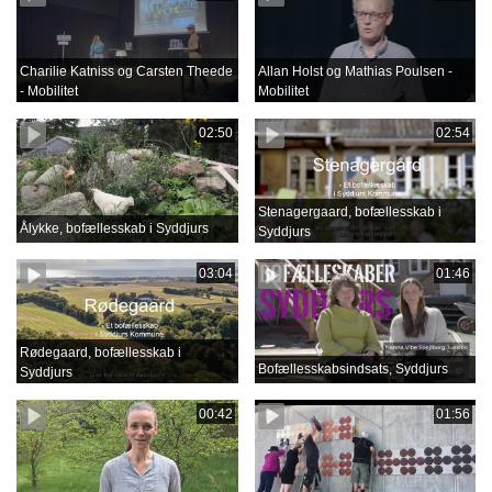
Charilie Katniss og Carsten Theede
Allan Holst og Mathias Poulsen -
- Mobilitet
Mobilitet
02:50
02:54
Stenagergaard, bofællesskab i
Ålykke, bofællesskab i Syddjurs
Syddjurs
03:04
01:46
Rødegaard, bofællesskab i
Bofællesskabsindsats, Syddjurs
Syddjurs
00:42
01:56