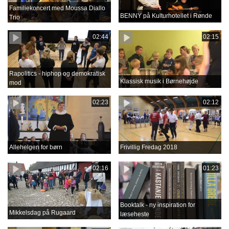
Familiekoncert med Moussa Diallo
BENNY på Kulturhotellet i Rønde
Trio
02:44
02:15
Rapolitics - hiphop og demokratisk
Klassisk musik i Børnehøjde
mod
02:23
02:12
Allehelgen for børn
Frivillig Fredag 2018
02:16
01:23
Booktalk - ny inspiration for
Mikkelsdag på Rugaard
læseheste