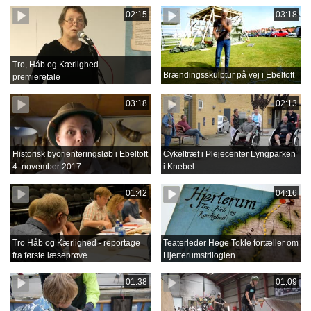
02:15
03:18
Tro, Håb og Kærlighed -
Brændingsskulptur på vej i Ebeltoft
premieretale
03:18
02:13
Historisk byorienteringsløb i Ebeltoft
Cykeltræf i Plejecenter Lyngparken
4. november 2017
i Knebel
01:42
04:16
Tro Håb og Kærlighed - reportage
Teaterleder Hege Tokle fortæller om
fra første læseprøve
Hjerterumstrilogien
01:38
01:09