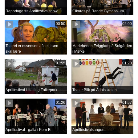
Reportage fra Aprilfestivalshow
Cikaros på Rønde Gymnasium
00:50
02:00
Teatret er essensen af det, børn
Mariehønen Evigglad på Solgården
skal lære
i Mørke
01:55
01:20
Aprilfestival i Halling Folkepark
Teater Blik på Ådalsskolen
01:26
01:57
Aprilfestival - galla i Kom-Bi
Aprilfestivalsangen