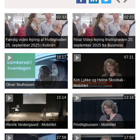
02:33
02:33
Færdig video fejring af frivilligheden
Final Video fejring frivilligheden 25.
25. september 2025 i Kolind+
september 2025 fra Business
Film.mov
16:17
07:21
Kim Lykke og Heine Skovbak -
Oliver Mathiasen
Mobilitet
15:14
13:18
Henrik Vestergaard - Mobilitet
Frivilligbussen - Mobilitet
27:58
17:58