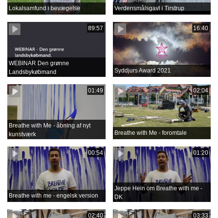
Lokalsamfund i bevægelse
Verdensmålsgavl i Tirstrup
89:57
16:40
WEBINAR Den grønne
Syddjurs Award 2021
Landsbykøbmand
01:49
02:04
Breathe with Me - åbning af nyt
Breathe with Me - foromtale
kunstværk
00:54
01:20
Jeppe Hein om Breathe with me -
Breathe with me - engelsk version
DK
02:40
03:33