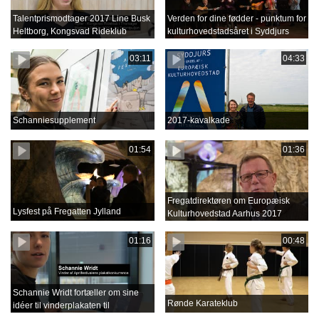
Talentprismodtager 2017 Line Busk
Verden for dine fødder - punktum for
Heltborg, Kongsvad Rideklub
kulturhovedstadsåret i Syddjurs
03:11
04:33
Schanniesupplement
2017-kavalkade
01:54
01:36
Fregatdirektøren om Europæisk
Lysfest på Fregatten Jylland
Kulturhovedstad Aarhus 2017
01:16
00:48
Schannie Wridt fortæller om sine
Rønde Karateklub
idéer til vinderplakaten til
Aprilfestival 2018