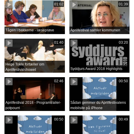
01:02
01:39
Tågen i bakkerne - læseprøve
Aprilfestival samler kommunen
01:40
03:20
Hege Tokle fortæller om
Syddjurs Award 2018 Highlights
Aprilfestivalshowet
02:46
00:50
Aprilfestival 2018 - Programtrailer-
Sådan gemmer du Aprilfestivalens
potpourri
mobilsite på iPhone
00:50
00:49