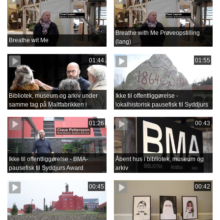
Breathe with Me Prøveopstilling
Breathe wit Me
(lang)
01:44
01:55
Bibliotek, museum og arkiv under
Ikke til offentliggørelse -
samme tag på Maltfabrikken i
lokalhistorisk pausefisk til Syddjurs
Ebeltoft
Award
01:26
00:43
Ikke til offentliggørelse - BMA-
Åbent hus i bibliotek, museum og
pausefisk til Syddjurs Award
arkiv
00:45
00:42