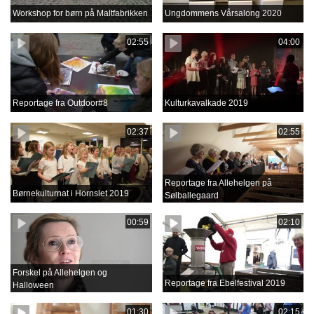
Workshop for børn på Maltfabrikken
Ungdommens Vårsalong 2020
02:55
04:00
Reportage fra Outdoor#8
Kulturkavalkade 2019
02:37
02:55
Reportage fra Allehelgen på
Børnekulturnat i Hornslet 2019
Sølballegaard
00:59
02:10
Forskel på Allehelgen og
Reportage fra Ebelfestival 2019
Halloween
01:30
02:15