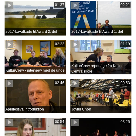
01:37
02:21
2017-kavalkade til Award 2. del
2017-kavalkade til Award 1. del
02:23
01:19
KulturCrew reportage fra Kolind
KulturCrew - interview med de unge
Centralskole
02:46
00:53
Aprilfestivalintroduktion
Joyful Choir
00:54
03:25