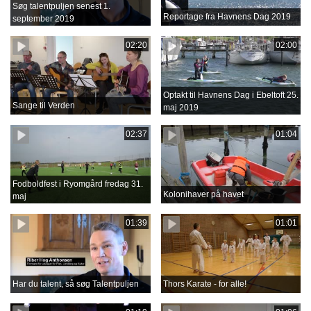
Søg talentpuljen senest 1.
Reportage fra Havnens Dag 2019
september 2019
02:20
02:00
Optakt til Havnens Dag i Ebeltoft 25.
Sange til Verden
maj 2019
02:37
01:04
Fodboldfest i Ryomgård fredag 31.
Kolonihaver på havet
maj
01:39
01:01
Har du talent, så søg Talentpuljen
Thors Karate - for alle!