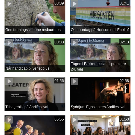
03:09
01:41
Genforeningsstenene restaureres
Outdoordag på Horisonten i Ebeltoft
00:33
02:13
Tågen i Bakkerne klar til premiere
Når handicap bliver et plus
24. maj
01:56
02:58
Tilbageblik på Aprilfestival
Syddjurs Egnsteaters Aprilfestival
05:55
01:53