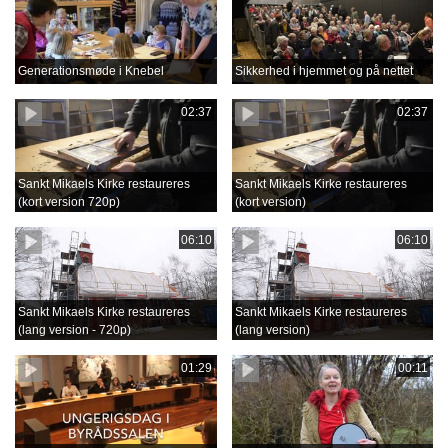
Generationsmøde i Knebel
Sikkerhed i hjemmet og på nettet
02:37
02:37
Sankt Mikaels Kirke restaureres
Sankt Mikaels Kirke restaureres
(kort version 720p)
(kort version)
06:10
06:10
Sankt Mikaels Kirke restaureres
Sankt Mikaels Kirke restaureres
(lang version - 720p)
(lang version)
01:29
00:11