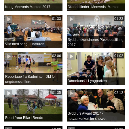
Kong Menveds Marked 2017
Dronebilleder_Menveds_Marked
01:33
01:23
Syddjurskunstneres Påskeudstilling
Vild med sang - i naturen
2017
02:06
01:02
Reportage fra Badminton DM for
Børnekunst i Lyngparken
ungdomsspillere
01:35
02:12
Syddjurs Award 2017 -
Boost Your Bike i Rønde
netværkerkeri før showet