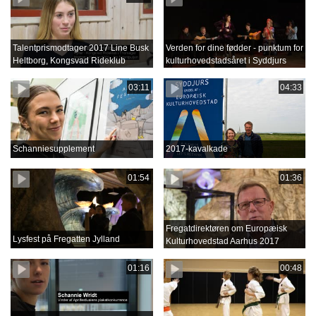
Talentprismodtager 2017 Line Busk
Verden for dine fødder - punktum for
Heltborg, Kongsvad Rideklub
kulturhovedstadsåret i Syddjurs
03:11
04:33
Schanniesupplement
2017-kavalkade
01:54
01:36
Fregatdirektøren om Europæisk
Lysfest på Fregatten Jylland
Kulturhovedstad Aarhus 2017
01:16
00:48