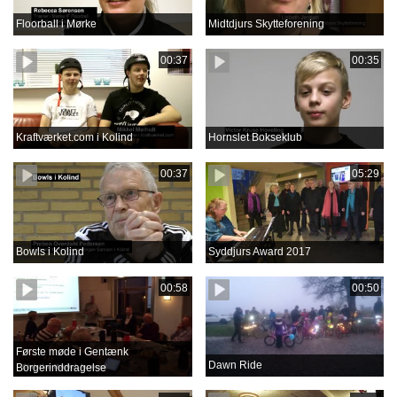
Floorball i Mørke
Midtdjurs Skytteforening
00:37
00:35
Kraftværket.com i Kolind
Hornslet Bokseklub
00:37
05:29
Bowls i Kolind
Syddjurs Award 2017
00:58
00:50
Første møde i Gentænk
Dawn Ride
Borgerinddragelse