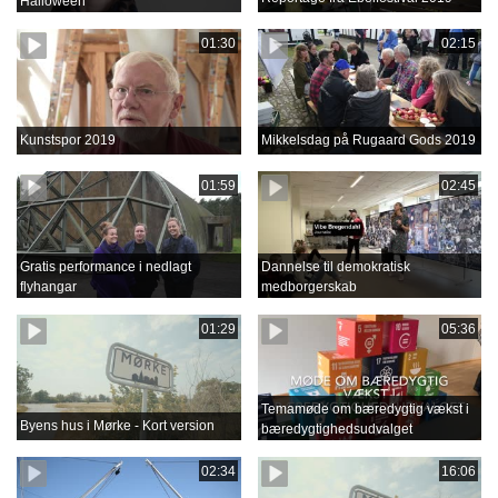
Halloween
01:30
02:15
Kunstspor 2019
Mikkelsdag på Rugaard Gods 2019
01:59
02:45
Gratis performance i nedlagt
Dannelse til demokratisk
flyhangar
medborgerskab
01:29
05:36
Temamøde om bæredygtig vækst i
Byens hus i Mørke - Kort version
bæredygtighedsudvalget
02:34
16:06