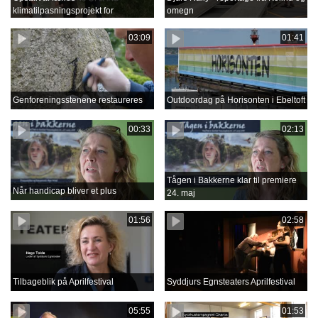
klimatilpasningsprojekt for
omegn
Grenåens opland
03:09
01:41
Genforeningsstenene restaureres
Outdoordag på Horisonten i Ebeltoft
00:33
02:13
Tågen i Bakkerne klar til premiere
Når handicap bliver et plus
24. maj
01:56
02:58
Tilbageblik på Aprilfestival
Syddjurs Egnsteaters Aprilfestival
05:55
01:53