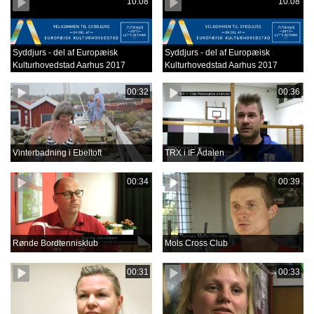
10:08
10:08
Syddjurs - del af Europæisk
Syddjurs - del af Europæisk
Kulturhovedstad Aarhus 2017
Kulturhovedstad Aarhus 2017
00:32
00:36
Vinterbadning i Ebeltoft
TRX i IF Ådalen
00:34
00:39
Rønde Bordtennisklub
Mols Cross Club
00:31
00:33