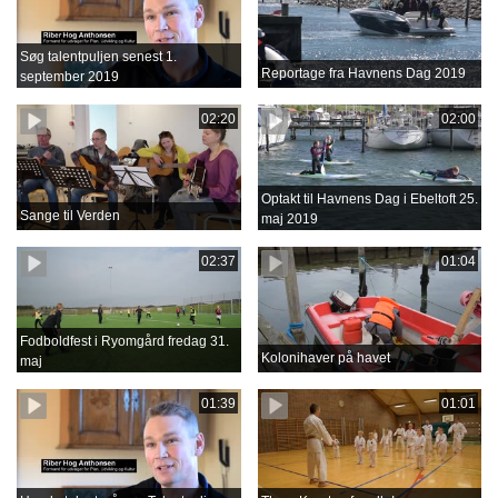
Søg talentpuljen senest 1.
Reportage fra Havnens Dag 2019
september 2019
02:20
02:00
Optakt til Havnens Dag i Ebeltoft 25.
Sange til Verden
maj 2019
02:37
01:04
Fodboldfest i Ryomgård fredag 31.
Kolonihaver på havet
maj
01:39
01:01