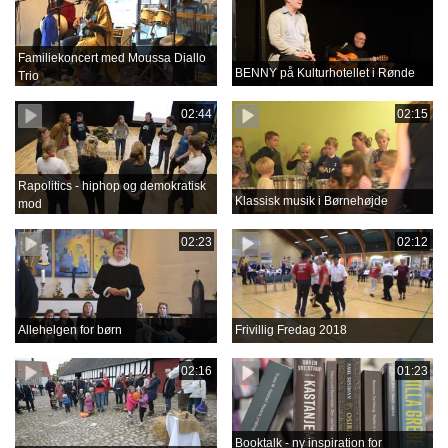
Familiekoncert med Moussa Diallo
BENNY på Kulturhotellet i Rønde
Trio
02:44
02:15
Rapolitics - hiphop og demokratisk
Klassisk musik i Børnehøjde
mod
02:23
02:12
Allehelgen for børn
Frivillig Fredag 2018
02:16
01:23
Booktalk - ny inspiration for