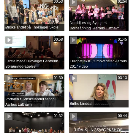
00:53
01:54
Norddjurs' og Syddjurs'
Ønskelandet på Thorsager Skole
Børneåbning i Aarhus Lufthavn
00:58
01:45
Første møde i udvalget Gentænk
Europæisk Kulturhovedstad Aarhus
Borgerinddragelse
2017 video
01:30
03:13
Portalen til Ønskelandet sat op i
Birthe Linddal
Aarhus Lufthavn
01:32
00:44