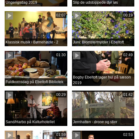
Ungerigsdag 2019
Slip de udstoppede dyr løs
02:07
00:19
Klassisk musik i Børnehøjde - 2
Juni: Blomstermylder i Ebeltoft
01:30
02:49
Bogby Ebeltoft tager hul på sæson
Fuldkornsdag på Ebeltoft Bibliotek
2019
00:29
01:42
Sand/Harbo på Kulturhotellet
Jernhatten - drone og stier
01:59
02:53