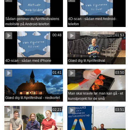
Sådan gemmer du Aprilfestivalens
4D-scan - sådan med Android-
mobilsite på Android-telefon
telefon
00:48
01:53
4D-scan - sådan med iPhone
Glæd dig til Aprilfestival
01:41
03:50
Man skal kravle før man kan gå - et
Glæd dig til Aprilfestival - nedkortet
kunstprojekt for de små
02:21
03:51