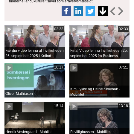
moderne land, kulturelt såvel som erhvervsmæssigt.
02:33
02:33
Færdig video fejring af frivilligheden
Final Video fejring frivilligheden 25.
25. september 2025 i Kolind+
september 2025 fra Business
Film.mov
16:17
07:21
Kim Lykke og Heine Skovbak -
Oliver Mathiasen
Mobilitet
15:14
13:18
Henrik Vestergaard - Mobilitet
Frivilligbussen - Mobilitet