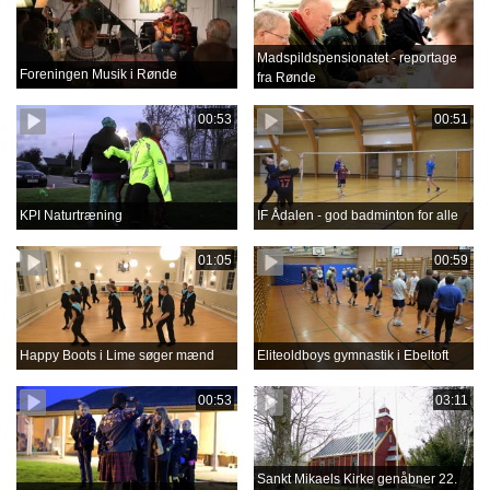
Madspildspensionatet - reportage
Foreningen Musik i Rønde
fra Rønde
00:53
00:51
KPI Naturtræning
IF Ådalen - god badminton for alle
01:05
00:59
Happy Boots i Lime søger mænd
Eliteoldboys gymnastik i Ebeltoft
00:53
03:11
Sankt Mikaels Kirke genåbner 22.