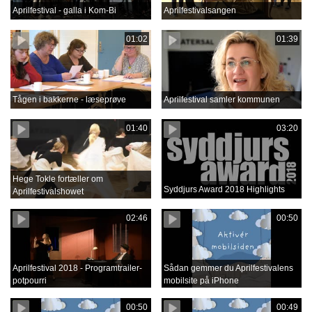
Aprilfestival - galla i Kom-Bi
Aprilfestivalsangen
01:02
01:39
Tågen i bakkerne - læseprøve
Aprilfestival samler kommunen
01:40
03:20
Hege Tokle fortæller om
Syddjurs Award 2018 Highlights
Aprilfestivalshowet
02:46
00:50
Aprilfestival 2018 - Programtrailer-
Sådan gemmer du Aprilfestivalens
potpourri
mobilsite på iPhone
00:50
00:49