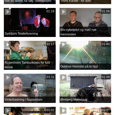
Har du talent, så søg Talentpuljen
Thors Karate - for alle!
01:19
01:06
Bliv cykelpilot og mød nye
Syddjurs Teaterforening
mennesker
01:17
01:00
Rosenholm Tamburkorps for fuld
Outdoor Hornslet på to hjul
musik
01:11
01:08
Vinterbadning i Nappedam
Ørnbjerg Møllelaug
01:02
01:17