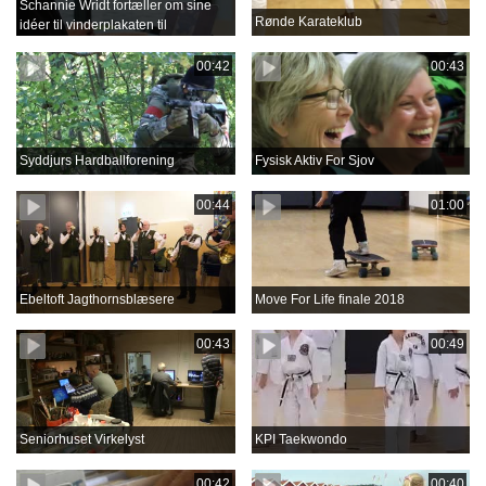
Schannie Wridt fortæller om sine
Rønde Karateklub
idéer til vinderplakaten til
Aprilfestival 2018
00:42
00:43
Syddjurs Hardballforening
Fysisk Aktiv For Sjov
00:44
01:00
Ebeltoft Jagthornsblæsere
Move For Life finale 2018
00:43
00:49
Seniorhuset Virkelyst
KPI Taekwondo
00:42
00:40