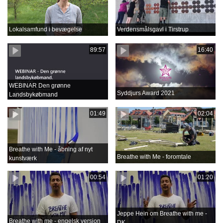
Lokalsamfund i bevægelse
Verdensmålsgavl i Tirstrup
89:57
16:40
WEBINAR Den grønne
Syddjurs Award 2021
Landsbykøbmand
01:49
02:04
Breathe with Me - åbning af nyt
Breathe with Me - foromtale
kunstværk
00:54
01:20
Jeppe Hein om Breathe with me -
Breathe with me - engelsk version
DK