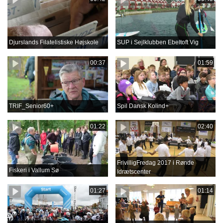
Djurslands Filatelistiske Højskole
SUP i Sejlklubben Ebeltoft Vig
00:37
01:59
TRIF_Senior60+
Spil Dansk Kolind+
01:22
02:40
FrivilligFredag 2017 i Rønde
Fiskeri i Vallum Sø
Idrætscenter
01:27
01:14