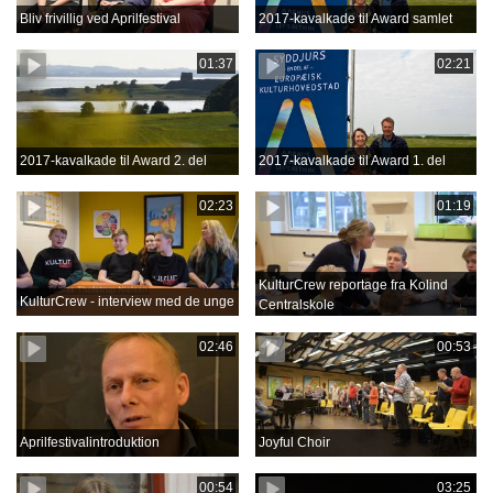
Bliv frivillig ved Aprilfestival
2017-kavalkade til Award samlet
01:37
02:21
2017-kavalkade til Award 2. del
2017-kavalkade til Award 1. del
02:23
01:19
KulturCrew reportage fra Kolind
KulturCrew - interview med de unge
Centralskole
02:46
00:53
Aprilfestivalintroduktion
Joyful Choir
00:54
03:25