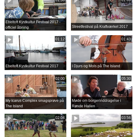
01:38
01:09
Ebeltoft Kystkultur Festival 2017 -
Streetfestival på Kraftværket 2017
officiel åbning
01:12
01:43
Ebeltoft Kystkultur Festival 2017
I Djurs og Mols på The Island
02:00
05:30
My Icarus Complex smagsprøve på
Møde om borgerinddragelse i
The Island
Rønde Hallen
02:04
03:56