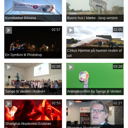
Kunstskibet Bibiana
Byens hus i Mørke - lang version
02:57
02:05
Cirkus Hjemve på havnen resten af
En Symfoni til Pindstrup
juli
02:05
03:28
Sange til Verden i Kolind+
Animationsfilm fra Sange til Verden
02:53
02:27
Shanghai Akademiet Endeløs