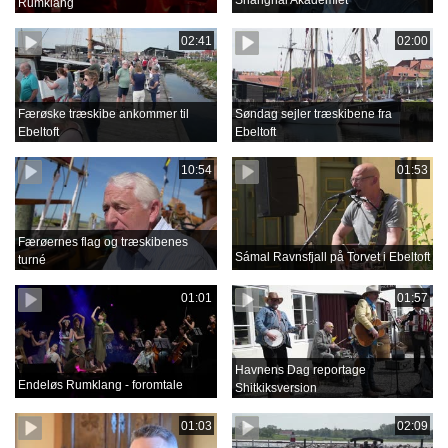
Shanghai Akademiet
Rumklang
02:41
02:00
Færøske træskibe ankommer til
Søndag sejler træskibene fra
Ebeltoft
Ebeltoft
10:54
01:53
Færøernes flag og træskibenes
Sámal Ravnsfjall på Torvet i Ebeltoft
turné
01:01
01:57
Havnens Dag reportage
Endeløs Rumklang - foromtale
Shitkiksversion
01:03
02:09