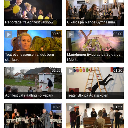
Reportage fra Aprilfestivalshow
Cikaros på Rønde Gymnasium
00:50
02:00
Teatret er essensen af det, børn
Mariehønen Evigglad på Solgården
skal lære
i Mørke
01:55
01:20
Aprilfestival i Halling Folkepark
Teater Blik på Ådalsskolen
01:26
01:57