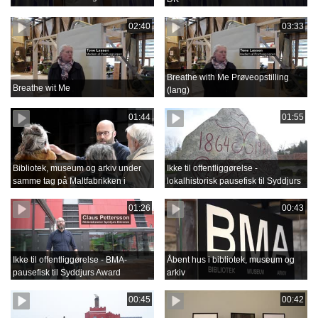
02:40
03:33
Breathe with Me Prøveopstilling
Breathe wit Me
(lang)
01:44
01:55
Bibliotek, museum og arkiv under
Ikke til offentliggørelse -
samme tag på Maltfabrikken i
lokalhistorisk pausefisk til Syddjurs
Ebeltoft
Award
01:26
00:43
Ikke til offentliggørelse - BMA-
Åbent hus i bibliotek, museum og
pausefisk til Syddjurs Award
arkiv
00:45
00:42