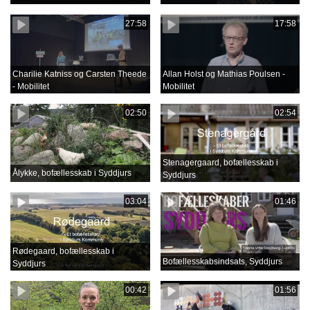
27:58
17:58
Charilie Katniss og Carsten Theede
Allan Holst og Mathias Poulsen -
- Mobilitet
Mobilitet
02:50
02:54
Stenagergaard, bofællesskab i
Ålykke, bofællesskab i Syddjurs
Syddjurs
03:04
01:46
Rødegaard, bofællesskab i
Bofællesskabsindsats, Syddjurs
Syddjurs
00:42
01:56