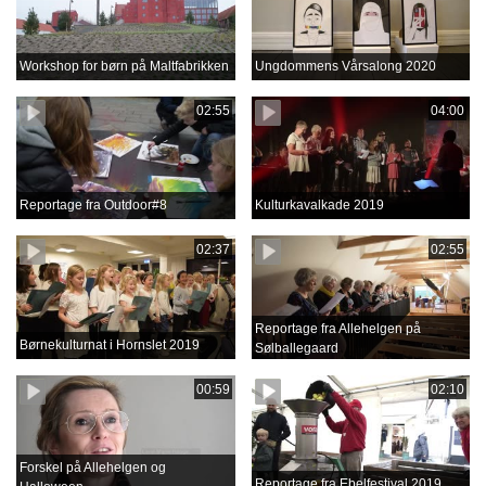
Workshop for børn på Maltfabrikken
Ungdommens Vårsalong 2020
02:55
04:00
Reportage fra Outdoor#8
Kulturkavalkade 2019
02:37
02:55
Reportage fra Allehelgen på
Børnekulturnat i Hornslet 2019
Sølballegaard
00:59
02:10
Forskel på Allehelgen og
Reportage fra Ebelfestival 2019