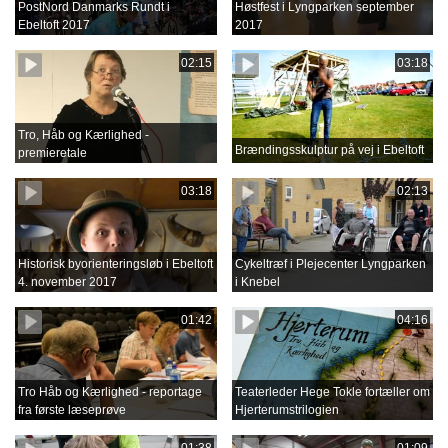
PostNord Danmarks Rundt i
Høstfest i Lyngparken september
Ebeltoft 2017
2017
02:15
03:18
Tro, Håb og Kærlighed -
Brændingsskulptur på vej i Ebeltoft
premieretale
03:18
02:13
Historisk byorienteringsløb i Ebeltoft
Cykeltræf i Plejecenter Lyngparken
4. november 2017
i Knebel
01:42
04:16
Tro Håb og Kærlighed - reportage
Teaterleder Hege Tokle fortæller om
fra første læseprøve
Hjerterumstrilogien