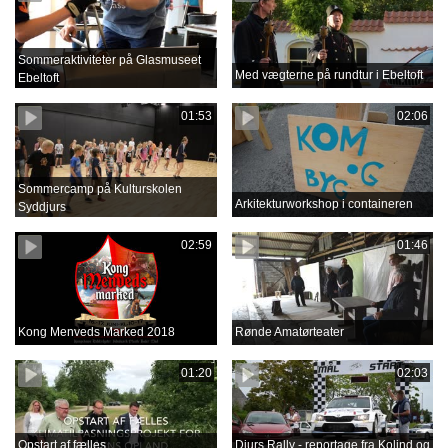
Sommeraktiviteter på Glasmuseet
Med vægterne på rundtur i Ebeltoft
Ebeltoft
01:53
02:06
Sommercamp på Kulturskolen
Arkitekturworkshop i containeren
Syddjurs
02:59
01:46
Kong Menveds Marked 2018
Rønde Amatørteater
01:20
02:03
Opstart af fælles
Djurs Rally - reportage fra Kolind og