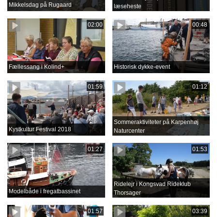
Mikkelsdag på Rugaard
læseheste
02:00
00:48
Fællessang i Kolind+
Historisk dykke-event
01:59
01:12
Sommeraktiviteter på Karpenhøj
Kystkultur Festival 2018
Naturcenter
01:27
01:53
Ridelejr i Kongsvad Rideklub
Modelbåde i fregatbassinet
Thorsager
01:57
03:39