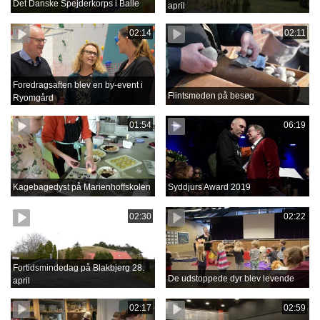
Det Danske Spejderkorps i Balle
april
02:14
02:11
Foredragsaften blev en by-event i
Flintsmeden på besøg
Ryomgård
01:54
06:19
Kagebagedyst på Marienhoffskolen
Syddjurs Award 2019
02:30
02:22
Fortidsmindedag på Blakbjerg 28.
De udstoppede dyr blev levende
april
02:17
02:59