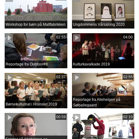
Workshop for børn på Maltfabrikken
Ungdommens Vårsalong 2020
02:55
04:00
Reportage fra Outdoor#8
Kulturkavalkade 2019
02:37
02:55
Reportage fra Allehelgen på
Børnekulturnat i Hornslet 2019
Sølballegaard
00:59
02:10