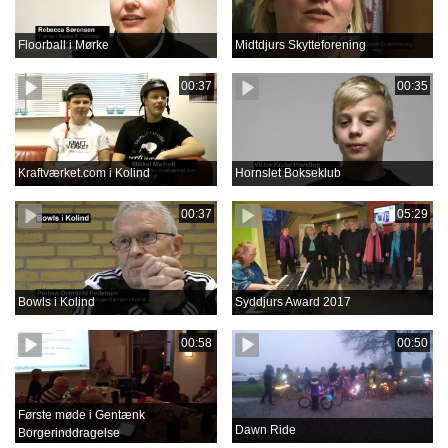
Floorball i Mørke
Midtdjurs Skytteforening
00:37
00:35
Kraftværket.com i Kolind
Hornslet Bokseklub
00:37
05:29
Bowls i Kolind
Syddjurs Award 2017
00:58
00:50
Første møde i Gentænk
Dawn Ride
Borgerinddragelse