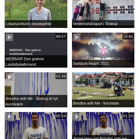
Lokalsamfund i bevægelse
Verdensmålsgavl i Tirstrup
89:57
16:40
WEBINAR Den grønne
Syddjurs Award 2021
Landsbykøbmand
01:49
02:04
Breathe with Me - åbning af nyt
Breathe with Me - foromtale
kunstværk
00:54
01:20
Jeppe Hein om Breathe with me -