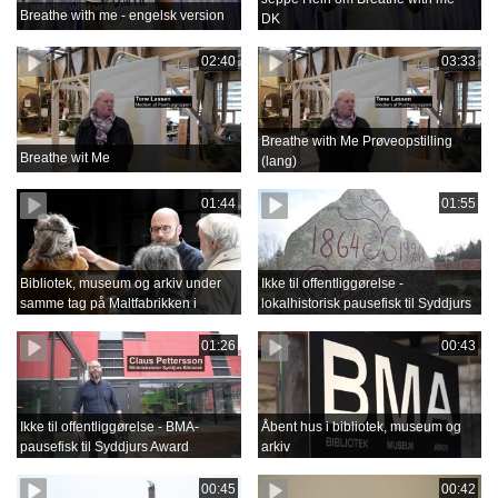
Breathe with me - engelsk version
DK
02:40
03:33
Breathe with Me Prøveopstilling
Breathe wit Me
(lang)
01:44
01:55
Bibliotek, museum og arkiv under
Ikke til offentliggørelse -
samme tag på Maltfabrikken i
lokalhistorisk pausefisk til Syddjurs
Ebeltoft
Award
01:26
00:43
Ikke til offentliggørelse - BMA-
Åbent hus i bibliotek, museum og
pausefisk til Syddjurs Award
arkiv
00:45
00:42