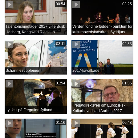
00:54
03:25
Talentprismodtager 2017 Line Busk
Verden for dine fødder - punktum for
Heltborg, Kongsvad Rideklub
kulturhovedstadsåret i Syddjurs
03:11
04:33
Schanniesupplement
2017-kavalkade
01:54
01:36
Fregatdirektøren om Europæisk
Lysfest på Fregatten Jylland
Kulturhovedstad Aarhus 2017
01:16
00:48