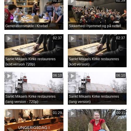
02:17
02:59
Generationsmøde i Knebel
Sikkerhed i hjemmet og på nettet
02:37
02:37
Sankt Mikaels Kirke restaureres
Sankt Mikaels Kirke restaureres
(kort version 720p)
(kort version)
06:10
06:10
Sankt Mikaels Kirke restaureres
Sankt Mikaels Kirke restaureres
(lang version - 720p)
(lang version)
01:29
00:11