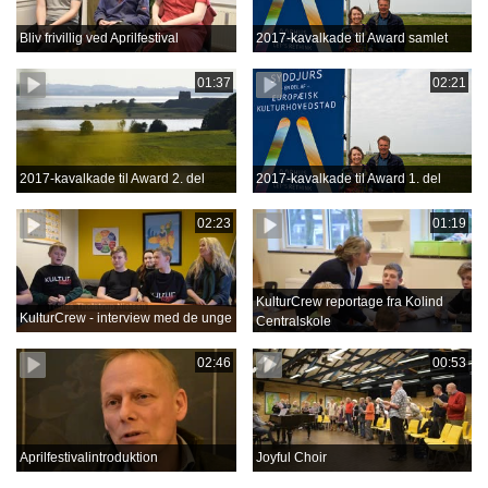
Bliv frivillig ved Aprilfestival
2017-kavalkade til Award samlet
01:37
02:21
2017-kavalkade til Award 2. del
2017-kavalkade til Award 1. del
02:23
01:19
KulturCrew reportage fra Kolind
KulturCrew - interview med de unge
Centralskole
02:46
00:53
Aprilfestivalintroduktion
Joyful Choir