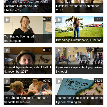
PostNord Danmarks Rundt i
Høstfest i Lyngparken september
Ebeltoft 2017
2017
02:15
03:18
Tro, Håb og Kærlighed -
Brændingsskulptur på vej i Ebeltoft
premieretale
03:18
02:13
Historisk byorienteringsløb i Ebeltoft
Cykeltræf i Plejecenter Lyngparken
4. november 2017
i Knebel
01:42
04:16
Tro Håb og Kærlighed - reportage
Teaterleder Hege Tokle fortæller om
fra første læseprøve
Hjerterumstrilogien