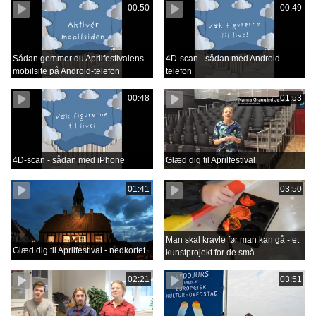
00:50
00:49
Sådan gemmer du Aprilfestivalens
4D-scan - sådan med Android-
mobilsite på Android-telefon
telefon
00:48
01:53
4D-scan - sådan med iPhone
Glæd dig til Aprilfestival
01:41
03:50
Man skal kravle før man kan gå - et
Glæd dig til Aprilfestival - nedkortet
kunstprojekt for de små
02:21
03:51