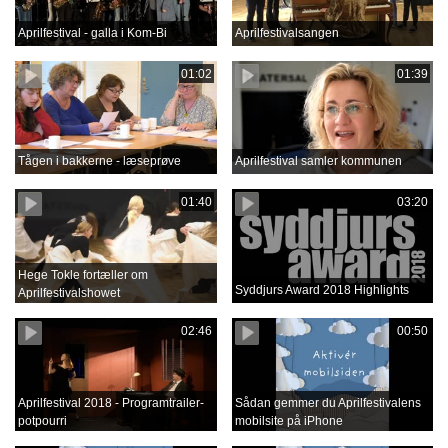
Aprilfestival - galla i Kom-Bi
Aprilfestivalsangen
01:02
01:39
Tågen i bakkerne - læseprøve
Aprilfestival samler kommunen
01:40
03:20
Hege Tokle fortæller om
Syddjurs Award 2018 Highlights
Aprilfestivalshowet
02:46
00:50
Aprilfestival 2018 - Programtrailer-
Sådan gemmer du Aprilfestivalens
potpourri
mobilsite på iPhone