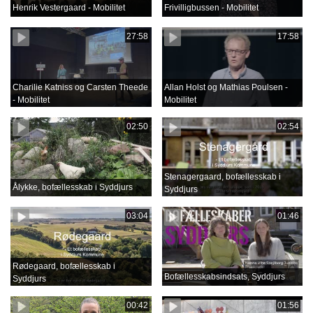
Henrik Vestergaard - Mobilitet
Frivilligbussen - Mobilitet
27:58
17:58
Charilie Katniss og Carsten Theede
Allan Holst og Mathias Poulsen -
- Mobilitet
Mobilitet
02:50
02:54
Stenagergaard, bofællesskab i
Ålykke, bofællesskab i Syddjurs
Syddjurs
03:04
01:46
Rødegaard, bofællesskab i
Bofællesskabsindsats, Syddjurs
Syddjurs
00:42
01:56