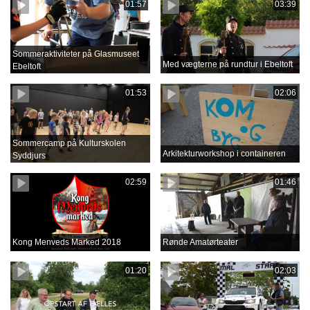
01:57
03:39
Sommeraktiviteter på Glasmuseet
Med vægterne på rundtur i Ebeltoft
Ebeltoft
01:53
02:06
Sommercamp på Kulturskolen
Arkitekturworkshop i containeren
Syddjurs
02:59
01:46
Kong Menveds Marked 2018
Rønde Amatørteater
01:20
02:03