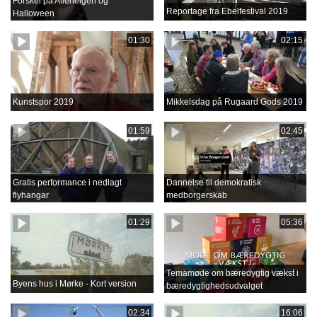
Forskel på Allehelgen og
Reportage fra Ebelfestival 2019
Halloween
01:30
02:15
Kunstspor 2019
Mikkelsdag på Rugaard Gods 2019
01:59
02:45
Gratis performance i nedlagt
Dannelse til demokratisk
flyhangar
medborgerskab
01:29
05:36
Temamøde om bæredygtig vækst i
Byens hus i Mørke - Kort version
bæredygtighedsudvalget
02:34
16:06