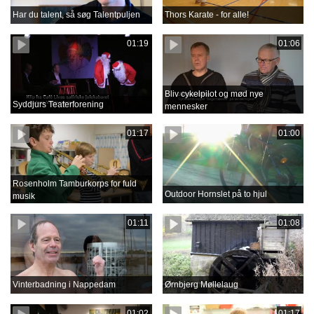
Har du talent, så søg Talentpuljen
Thors Karate - for alle!
01:19
01:06
Bliv cykelpilot og mød nye
Syddjurs Teaterforening
mennesker
01:17
01:00
Rosenholm Tamburkorps for fuld
Outdoor Hornslet på to hjul
musik
01:11
01:08
Vinterbadning i Nappedam
Ørnbjerg Møllelaug
01:02
01:17