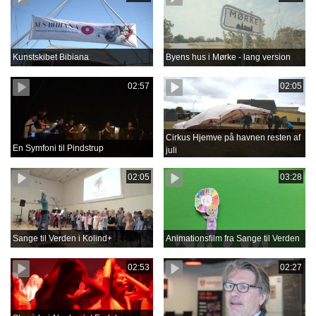
Kunstskibet Bibiana
Byens hus i Mørke - lang version
02:57
02:05
Cirkus Hjemve på havnen resten af
En Symfoni til Pindstrup
juli
02:05
03:28
Sange til Verden i Kolind+
Animationsfilm fra Sange til Verden
02:53
02:27