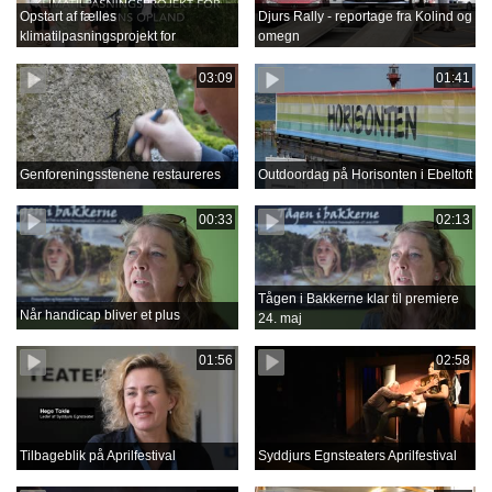
Opstart af fælles
Djurs Rally - reportage fra Kolind og
klimatilpasningsprojekt for
omegn
Grenåens opland
03:09
01:41
Genforeningsstenene restaureres
Outdoordag på Horisonten i Ebeltoft
00:33
02:13
Tågen i Bakkerne klar til premiere
Når handicap bliver et plus
24. maj
01:56
02:58
Tilbageblik på Aprilfestival
Syddjurs Egnsteaters Aprilfestival