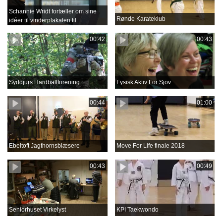
Schannie Wridt fortæller om sine
Rønde Karateklub
idéer til vinderplakaten til
Aprilfestival 2018
00:42
00:43
Syddjurs Hardballforening
Fysisk Aktiv For Sjov
00:44
01:00
Ebeltoft Jagthornsblæsere
Move For Life finale 2018
00:43
00:49
Seniorhuset Virkelyst
KPI Taekwondo