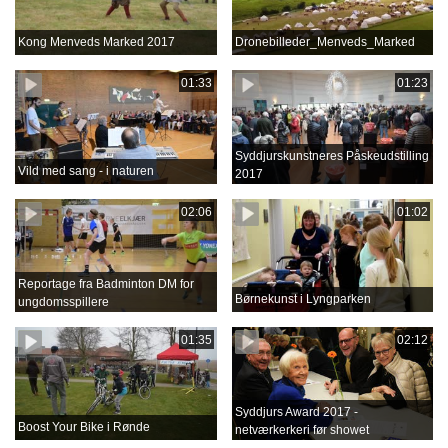
Kong Menveds Marked 2017
Dronebilleder_Menveds_Marked
01:33
01:23
Syddjurskunstneres Påskeudstilling
Vild med sang - i naturen
2017
02:06
01:02
Reportage fra Badminton DM for
Børnekunst i Lyngparken
ungdomsspillere
01:35
02:12
Syddjurs Award 2017 -
Boost Your Bike i Rønde
netværkerkeri før showet