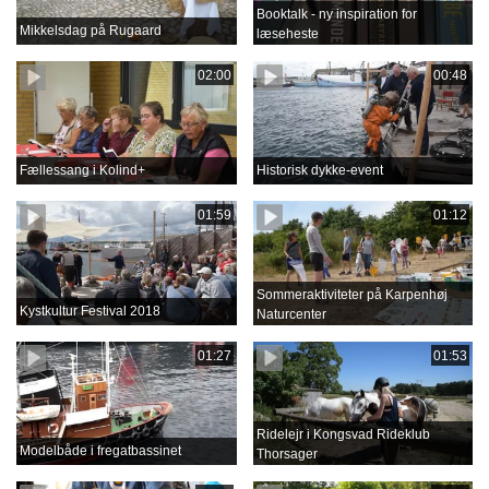
Booktalk - ny inspiration for
Mikkelsdag på Rugaard
læseheste
02:00
00:48
Fællessang i Kolind+
Historisk dykke-event
01:59
01:12
Sommeraktiviteter på Karpenhøj
Kystkultur Festival 2018
Naturcenter
01:27
01:53
Ridelejr i Kongsvad Rideklub
Modelbåde i fregatbassinet
Thorsager