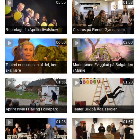
05:55
01:53
Reportage fra Aprilfestivalshow
Cikaros på Rønde Gymnasium
00:50
02:00
Teatret er essensen af det, børn
Mariehønen Evigglad på Solgården
skal lære
i Mørke
01:55
01:20
Aprilfestival i Halling Folkepark
Teater Blik på Ådalsskolen
01:26
01:57