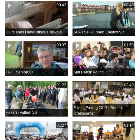
00:42
00:40
Djurslands Filatelistiske Højskole
SUP i Sejlklubben Ebeltoft Vig
00:37
01:59
TRIF_Senior60+
Spil Dansk Kolind+
01:22
02:40
FrivilligFredag 2017 i Rønde
Fiskeri i Vallum Sø
Idrætscenter
01:27
01:14