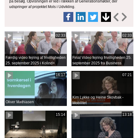
på besøg. Opvisningen er led i rækken af Generationsmøder, der
udspringer af projektet Mols i Udvikling.
02:33
02:33
Færdig video fejring af frivilligheden
Final Video fejring frivilligheden 25.
25. september 2025 i Kolind+
september 2025 fra Business
Film.mov
16:17
07:21
Kim Lykke og Heine Skovbak -
Oliver Mathiasen
Mobilitet
15:14
13:18