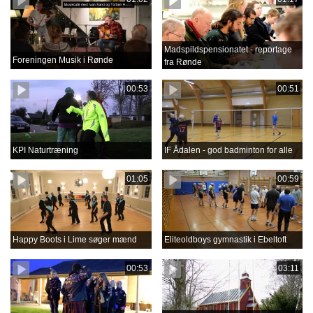
Madspildspensionatet - reportage
Foreningen Musik i Rønde
fra Rønde
00:53
00:51
KPI Naturtræning
IF Ådalen - god badminton for alle
01:05
00:59
Happy Boots i Lime søger mænd
Eliteoldboys gymnastik i Ebeltoft
00:53
03:11