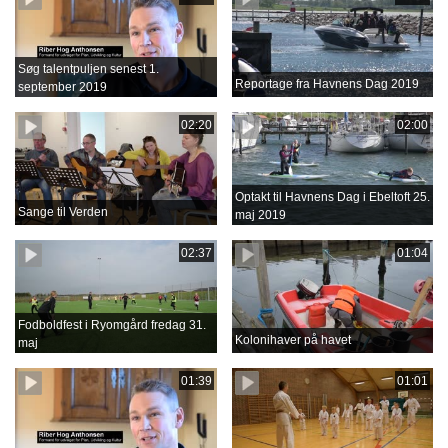
Søg talentpuljen senest 1.
Reportage fra Havnens Dag 2019
september 2019
02:20
02:00
Optakt til Havnens Dag i Ebeltoft 25.
Sange til Verden
maj 2019
02:37
01:04
Fodboldfest i Ryomgård fredag 31.
Kolonihaver på havet
maj
01:39
01:01