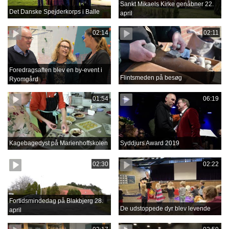
Sankt Mikaels Kirke genåbner 22.
Det Danske Spejderkorps i Balle
april
02:14
02:11
Foredragsaften blev en by-event i
Flintsmeden på besøg
Ryomgård
01:54
06:19
Kagebagedyst på Marienhoffskolen
Syddjurs Award 2019
02:30
02:22
Fortidsmindedag på Blakbjerg 28.
De udstoppede dyr blev levende
april