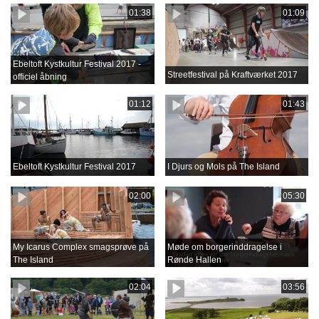
01:38
01:09
Ebeltoft Kystkultur Festival 2017 -
Streetfestival på Kraftværket 2017
officiel åbning
01:12
01:43
Ebeltoft Kystkultur Festival 2017
I Djurs og Mols på The Island
02:00
05:30
My Icarus Complex smagsprøve på
Møde om borgerinddragelse i
The Island
Rønde Hallen
02:04
03:56