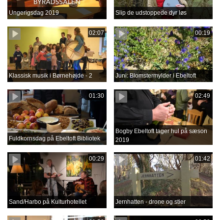
Ungerigsdag 2019
Slip de udstoppede dyr løs
02:07
00:19
Klassisk musik i Børnehøjde - 2
Juni: Blomstermylder i Ebeltoft
01:30
02:49
Bogby Ebeltoft tager hul på sæson
Fuldkornsdag på Ebeltoft Bibliotek
2019
00:29
01:42
Sand/Harbo på Kulturhotellet
Jernhatten - drone og stier