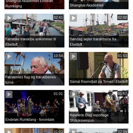
Shanghai Akademiet Endeløs
Shanghai Akademiet
Rumklang
02:41
02:00
Færøske træskibe ankommer til
Søndag sejler træskibene fra
Ebeltoft
Ebeltoft
10:54
01:53
Færøernes flag og træskibenes
Sámal Ravnsfjall på Torvet i Ebeltoft
turné
01:01
01:57
Havnens Dag reportage
Endeløs Rumklang - foromtale
Shitkiksversion
01:03
02:09