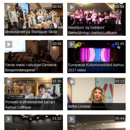
00:53
01:54
Norddjurs' og Syddjurs'
Ønskelandet på Thorsager Skole
Børneåbning i Aarhus Lufthavn
00:58
01:45
Første møde i udvalget Gentænk
Europæisk Kulturhovedstad Aarhus
Borgerinddragelse
2017 video
01:30
03:13
Portalen til Ønskelandet sat op i
Birthe Linddal
Aarhus Lufthavn
01:32
00:44