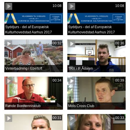
10:08
10:08
Syddjurs - del af Europæisk
Syddjurs - del af Europæisk
Kulturhovedstad Aarhus 2017
Kulturhovedstad Aarhus 2017
00:32
00:36
Vinterbadning i Ebeltoft
TRX i IF Ådalen
00:34
00:39
Rønde Bordtennisklub
Mols Cross Club
00:31
00:33