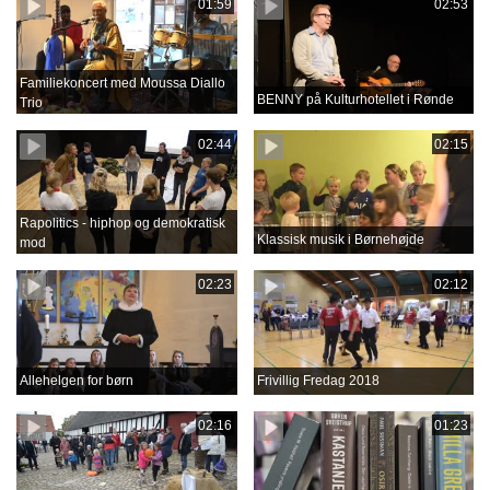
01:59
02:53
Familiekoncert med Moussa Diallo
BENNY på Kulturhotellet i Rønde
Trio
02:44
02:15
Rapolitics - hiphop og demokratisk
Klassisk musik i Børnehøjde
mod
02:23
02:12
Allehelgen for børn
Frivillig Fredag 2018
02:16
01:23