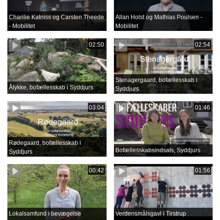
Charilie Katniss og Carsten Theede
Allan Holst og Mathias Poulsen -
- Mobilitet
Mobilitet
02:50
02:54
Stenagergaard, bofællesskab i
Ålykke, bofællesskab i Syddjurs
Syddjurs
03:04
01:46
Rødegaard, bofællesskab i
Bofællesskabsindsats, Syddjurs
Syddjurs
00:42
01:56
Lokalsamfund i bevægelse
Verdensmålsgavl i Tirstrup