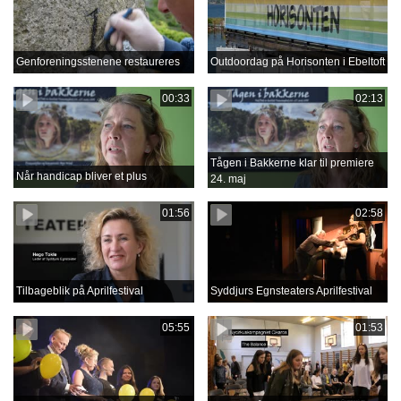
Genforeningsstenene restaureres
Outdoordag på Horisonten i Ebeltoft
00:33
02:13
Tågen i Bakkerne klar til premiere
Når handicap bliver et plus
24. maj
01:56
02:58
Tilbageblik på Aprilfestival
Syddjurs Egnsteaters Aprilfestival
05:55
01:53