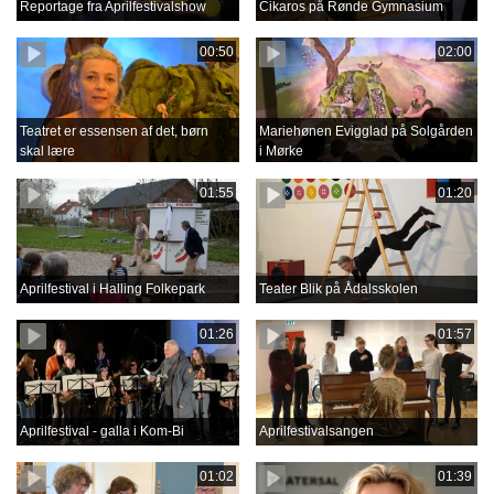
Reportage fra Aprilfestivalshow
Cikaros på Rønde Gymnasium
00:50
02:00
Teatret er essensen af det, børn
Mariehønen Evigglad på Solgården
skal lære
i Mørke
01:55
01:20
Aprilfestival i Halling Folkepark
Teater Blik på Ådalsskolen
01:26
01:57
Aprilfestival - galla i Kom-Bi
Aprilfestivalsangen
01:02
01:39