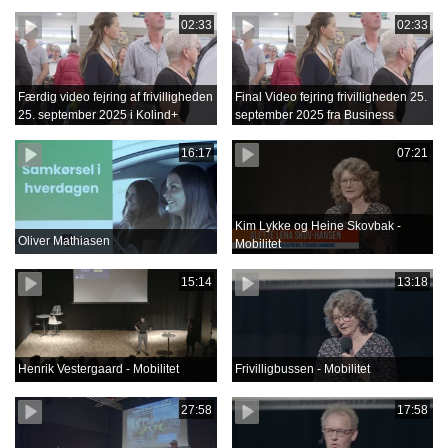
02:33
02:33
Færdig video fejring af frivilligheden
Final Video fejring frivilligheden 25.
25. september 2025 i Kolind+
september 2025 fra Business
Film.mov
16:17
07:21
Kim Lykke og Heine Skovbak -
Oliver Mathiasen
Mobilitet
15:14
13:18
Henrik Vestergaard - Mobilitet
Frivilligbussen - Mobilitet
27:58
17:58