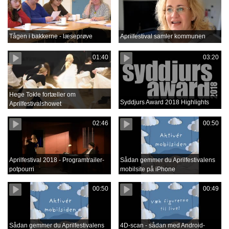
Tågen i bakkerne - læseprøve
Aprilfestival samler kommunen
01:40
03:20
Hege Tokle fortæller om
Syddjurs Award 2018 Highlights
Aprilfestivalshowet
02:46
00:50
Aprilfestival 2018 - Programtrailer-
Sådan gemmer du Aprilfestivalens
potpourri
mobilsite på iPhone
00:50
00:49
Sådan gemmer du Aprilfestivalens
4D-scan - sådan med Android-