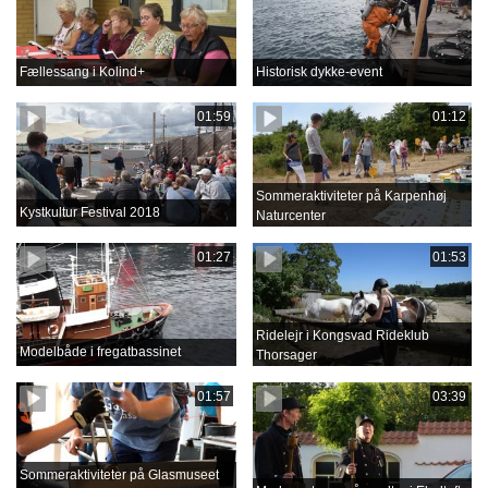
Fællessang i Kolind+
Historisk dykke-event
01:59
01:12
Sommeraktiviteter på Karpenhøj
Kystkultur Festival 2018
Naturcenter
01:27
01:53
Ridelejr i Kongsvad Rideklub
Modelbåde i fregatbassinet
Thorsager
01:57
03:39
Sommeraktiviteter på Glasmuseet