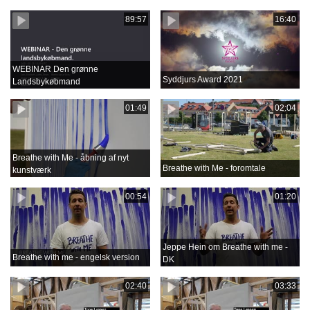
89:57
16:40
WEBINAR Den grønne
Syddjurs Award 2021
Landsbykøbmand
01:49
02:04
Breathe with Me - åbning af nyt
Breathe with Me - foromtale
kunstværk
00:54
01:20
Jeppe Hein om Breathe with me -
Breathe with me - engelsk version
DK
02:40
03:33