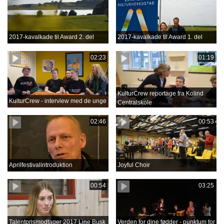
2017-kavalkade til Award 2. del
2017-kavalkade til Award 1. del
02:23
01:19
KulturCrew reportage fra Kolind
KulturCrew - interview med de unge
Centralskole
02:46
00:53
Aprilfestivalintroduktion
Joyful Choir
00:54
03:25
Talentprismodtager 2017 Line Busk
Verden for dine fødder - punktum for