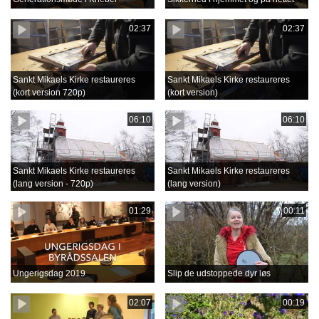
02:37
02:37
Sankt Mikaels Kirke restaureres
Sankt Mikaels Kirke restaureres
(kort version 720p)
(kort version)
06:10
06:10
Sankt Mikaels Kirke restaureres
Sankt Mikaels Kirke restaureres
(lang version - 720p)
(lang version)
01:29
00:11
Ungerigsdag 2019
Slip de udstoppede dyr løs
02:07
00:19