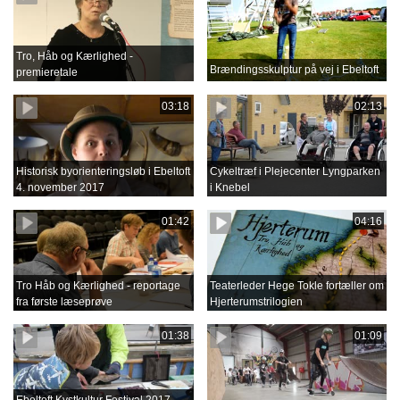
Tro, Håb og Kærlighed -
Brændingsskulptur på vej i Ebeltoft
premieretale
03:18
02:13
Historisk byorienteringsløb i Ebeltoft
Cykeltræf i Plejecenter Lyngparken
4. november 2017
i Knebel
01:42
04:16
Tro Håb og Kærlighed - reportage
Teaterleder Hege Tokle fortæller om
fra første læseprøve
Hjerterumstrilogien
01:38
01:09