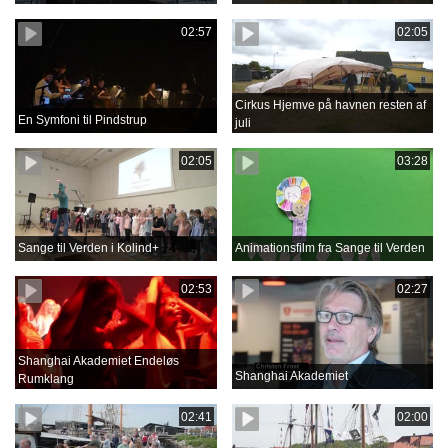
02:57
02:05
Cirkus Hjemve på havnen resten af
En Symfoni til Pindstrup
juli
02:05
03:28
Sange til Verden i Kolind+
Animationsfilm fra Sange til Verden
02:53
02:27
Shanghai Akademiet Endeløs
Shanghai Akademiet
Rumklang
02:41
02:00