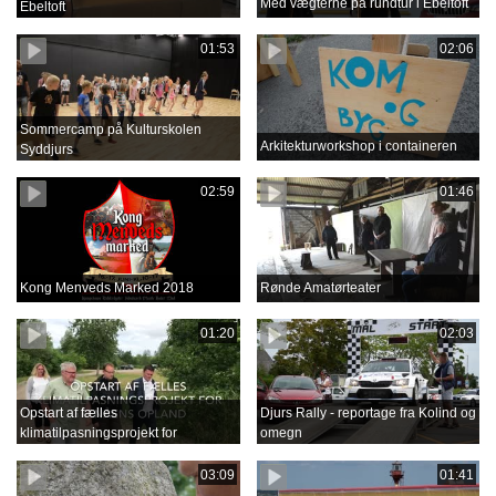
Med vægterne på rundtur i Ebeltoft
Ebeltoft
01:53
02:06
Sommercamp på Kulturskolen
Arkitekturworkshop i containeren
Syddjurs
02:59
01:46
Kong Menveds Marked 2018
Rønde Amatørteater
01:20
02:03
Opstart af fælles
Djurs Rally - reportage fra Kolind og
klimatilpasningsprojekt for
omegn
Grenåens opland
03:09
01:41