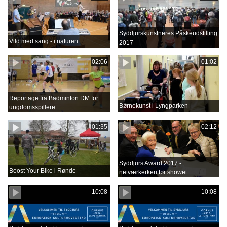
Syddjurskunstneres Påskeudstilling
Vild med sang - i naturen
2017
02:06
01:02
Reportage fra Badminton DM for
Børnekunst i Lyngparken
ungdomsspillere
01:35
02:12
Syddjurs Award 2017 -
Boost Your Bike i Rønde
netværkerkeri før showet
10:08
10:08