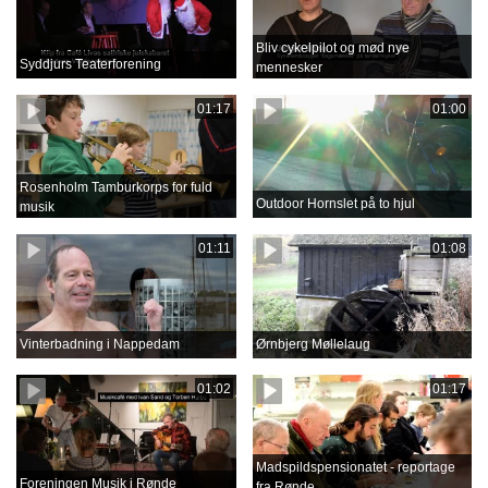
Bliv cykelpilot og mød nye
Syddjurs Teaterforening
mennesker
01:17
01:00
Rosenholm Tamburkorps for fuld
Outdoor Hornslet på to hjul
musik
01:11
01:08
Vinterbadning i Nappedam
Ørnbjerg Møllelaug
01:02
01:17
Madspildspensionatet - reportage
Foreningen Musik i Rønde
fra Rønde