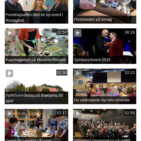
Foredragsaften blev en by-event i
Flintsmeden på besøg
Ryomgård
01:54
06:19
Kagebagedyst på Marienhoffskolen
Syddjurs Award 2019
02:30
02:22
Fortidsmindedag på Blakbjerg 28.
De udstoppede dyr blev levende
april
02:17
02:59
Generationsmøde i Knebel
Sikkerhed i hjemmet og på nettet