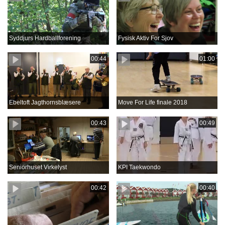
Syddjurs Hardballforening
Fysisk Aktiv For Sjov
00:44
01:00
Ebeltoft Jagthornsblæsere
Move For Life finale 2018
00:43
00:49
Seniorhuset Virkelyst
KPI Taekwondo
00:42
00:40