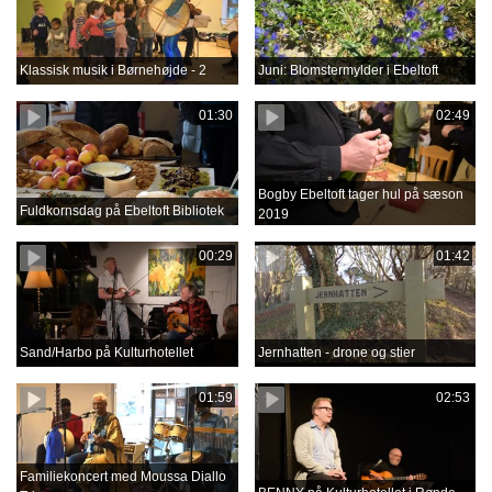
Klassisk musik i Børnehøjde - 2
Juni: Blomstermylder i Ebeltoft
01:30
02:49
Bogby Ebeltoft tager hul på sæson
Fuldkornsdag på Ebeltoft Bibliotek
2019
00:29
01:42
Sand/Harbo på Kulturhotellet
Jernhatten - drone og stier
01:59
02:53
Familiekoncert med Moussa Diallo