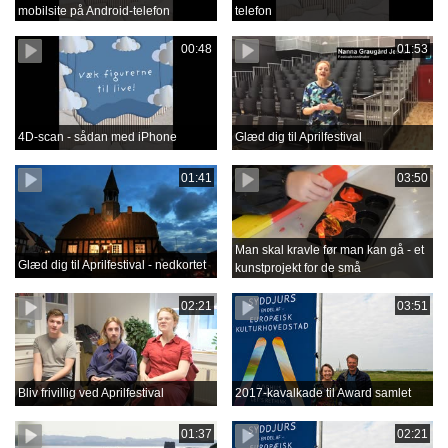
mobilsite på Android-telefon
telefon
00:48
01:53
4D-scan - sådan med iPhone
Glæd dig til Aprilfestival
01:41
03:50
Man skal kravle før man kan gå - et
Glæd dig til Aprilfestival - nedkortet
kunstprojekt for de små
02:21
03:51
Bliv frivillig ved Aprilfestival
2017-kavalkade til Award samlet
01:37
02:21