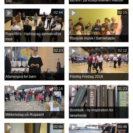
BENNY på Kulturhotellet i Rønde
Trio
02:44
02:15
Rapolitics - hiphop og demokratisk
Klassisk musik i Børnehøjde
mod
02:23
02:12
Allehelgen for børn
Frivillig Fredag 2018
02:16
01:23
Booktalk - ny inspiration for
Mikkelsdag på Rugaard
læseheste
02:00
00:48