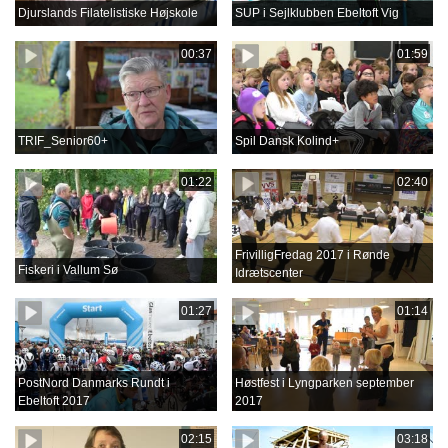
Djurslands Filatelistiske Højskole
SUP i Sejlklubben Ebeltoft Vig
00:37
01:59
TRIF_Senior60+
Spil Dansk Kolind+
01:22
02:40
FrivilligFredag 2017 i Rønde
Fiskeri i Vallum Sø
Idrætscenter
01:27
01:14
PostNord Danmarks Rundt i
Høstfest i Lyngparken september
Ebeltoft 2017
2017
02:15
03:18