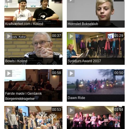
Kraftværket.com i Kolind
Hornslet Bokseklub
00:37
05:29
Bowls i Kolind
Syddjurs Award 2017
00:58
00:50
Første møde i Gentænk
Dawn Ride
Borgerinddragelse
00:53
01:54