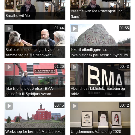
Breathe with Me Prøveopstilling
Breathe wit Me
(lang)
01:44
01:55
Bibliotek, museum og arkiv under
Ikke til offentliggørelse -
samme tag på Maltfabrikken i
lokalhistorisk pausefisk til Syddjurs
Ebeltoft
Award
01:26
00:43
Ikke til offentliggørelse - BMA-
Åbent hus i bibliotek, museum og
pausefisk til Syddjurs Award
arkiv
00:45
00:42
Workshop for børn på Maltfabrikken
Ungdommens Vårsalong 2020