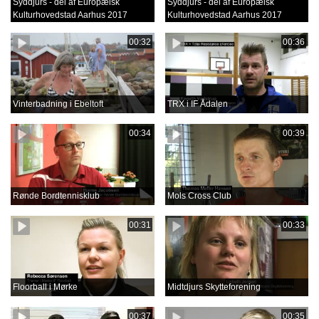
Syddjurs - del af Europæisk
Syddjurs - del af Europæisk
Kulturhovedstad Aarhus 2017
Kulturhovedstad Aarhus 2017
00:32
00:36
Vinterbadning i Ebeltoft
TRX i IF Ådalen
00:34
00:39
Rønde Bordtennisklub
Mols Cross Club
00:31
00:33
Floorball i Mørke
Midtdjurs Skytteforening
00:37
00:35