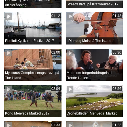
Ebeltoft Kystkultur Festival 2017 -
Streetfestival på Kraftværket 2017
officiel åbning
01:12
01:43
Ebeltoft Kystkultur Festival 2017
I Djurs og Mols på The Island
02:00
05:30
My Icarus Complex smagsprøve på
Møde om borgerinddragelse i
The Island
Rønde Hallen
02:04
03:56
Kong Menveds Marked 2017
Dronebilleder_Menveds_Marked
01:33
01:23