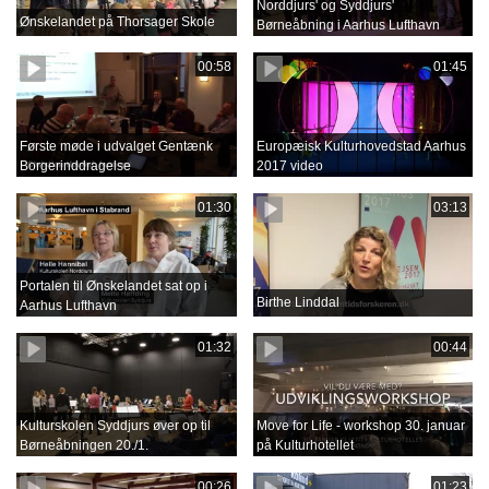
Norddjurs' og Syddjurs'
Ønskelandet på Thorsager Skole
Børneåbning i Aarhus Lufthavn
00:58
01:45
Første møde i udvalget Gentænk
Europæisk Kulturhovedstad Aarhus
Borgerinddragelse
2017 video
01:30
03:13
Portalen til Ønskelandet sat op i
Birthe Linddal
Aarhus Lufthavn
01:32
00:44
Kulturskolen Syddjurs øver op til
Move for Life - workshop 30. januar
Børneåbningen 20./1.
på Kulturhotellet
00:26
01:23