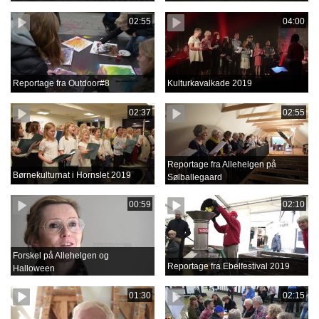
02:55
04:00
Reportage fra Outdoor#8
Kulturkavalkade 2019
02:37
02:55
Reportage fra Allehelgen på
Børnekulturnat i Hornslet 2019
Sølballegaard
00:59
02:10
Forskel på Allehelgen og
Reportage fra Ebelfestival 2019
Halloween
01:30
02:15