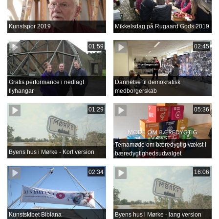
Kunstspor 2019
Mikkelsdag på Rugaard Gods 2019
01:59
02:45
Gratis performance i nedlagt
Dannelse til demokratisk
flyhangar
medborgerskab
01:29
05:36
Temamøde om bæredygtig vækst i
Byens hus i Mørke - Kort version
bæredygtighedsudvalget
02:34
16:06
Kunstskibet Bibiana
Byens hus i Mørke - lang version