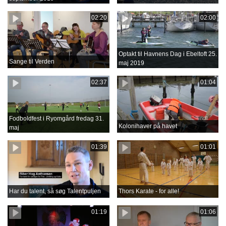
02:20
02:00
Optakt til Havnens Dag i Ebeltoft 25.
Sange til Verden
maj 2019
02:37
01:04
Fodboldfest i Ryomgård fredag 31.
Kolonihaver på havet
maj
01:39
01:01
Har du talent, så søg Talentpuljen
Thors Karate - for alle!
01:19
01:06