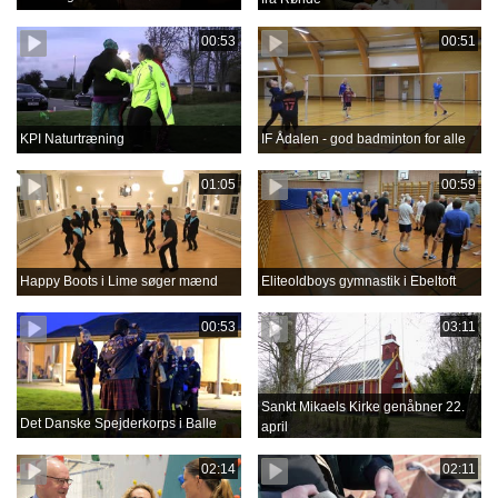
00:53
00:51
KPI Naturtræning
IF Ådalen - god badminton for alle
01:05
00:59
Happy Boots i Lime søger mænd
Eliteoldboys gymnastik i Ebeltoft
00:53
03:11
Sankt Mikaels Kirke genåbner 22.
Det Danske Spejderkorps i Balle
april
02:14
02:11