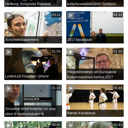
Heltborg, Kongsvad Rideklub
kulturhovedstadsåret i Syddjurs
03:11
04:33
Schanniesupplement
2017-kavalkade
01:54
01:36
Fregatdirektøren om Europæisk
Lysfest på Fregatten Jylland
Kulturhovedstad Aarhus 2017
01:16
00:48
Schannie Wridt fortæller om sine
Rønde Karateklub
idéer til vinderplakaten til
Aprilfestival 2018
00:42
00:43