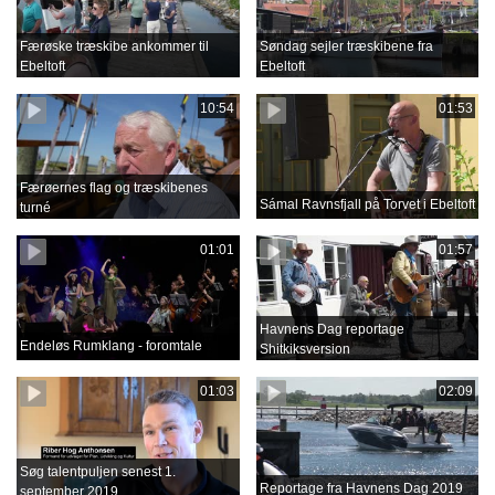
Færøske træskibe ankommer til
Søndag sejler træskibene fra
Ebeltoft
Ebeltoft
10:54
01:53
Færøernes flag og træskibenes
Sámal Ravnsfjall på Torvet i Ebeltoft
turné
01:01
01:57
Havnens Dag reportage
Endeløs Rumklang - foromtale
Shitkiksversion
01:03
02:09
Søg talentpuljen senest 1.
Reportage fra Havnens Dag 2019
september 2019