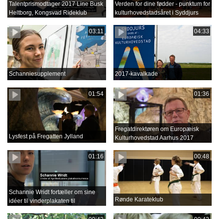
Talentprismodtager 2017 Line Busk
Verden for dine fødder - punktum for
Heltborg, Kongsvad Rideklub
kulturhovedstadsåret i Syddjurs
03:11
04:33
Schanniesupplement
2017-kavalkade
01:54
01:36
Fregatdirektøren om Europæisk
Lysfest på Fregatten Jylland
Kulturhovedstad Aarhus 2017
01:16
00:48
Schannie Wridt fortæller om sine
Rønde Karateklub
idéer til vinderplakaten til
Aprilfestival 2018