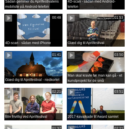
Sådan gemmer du Aprilfestivalens
4D-scan - sådan med Android-
mobilsite på Android-telefon
telefon
00:48
01:53
4D-scan - sådan med iPhone
Glæd dig til Aprilfestival
01:41
03:50
Man skal kravle før man kan gå - et
Glæd dig til Aprilfestival - nedkortet
kunstprojekt for de små
02:21
03:51
Bliv frivillig ved Aprilfestival
2017-kavalkade til Award samlet
01:37
02:21