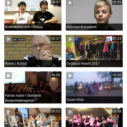
00:37
00:35
Kraftværket.com i Kolind
Hornslet Bokseklub
00:37
05:29
Bowls i Kolind
Syddjurs Award 2017
00:58
00:50
Første møde i Gentænk
Dawn Ride
Borgerinddragelse
00:53
01:54