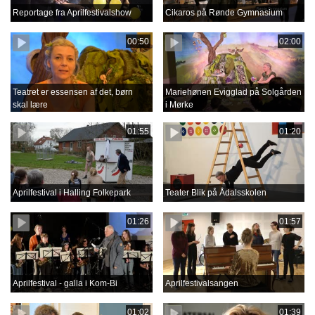
Reportage fra Aprilfestivalshow
Cikaros på Rønde Gymnasium
00:50
02:00
Teatret er essensen af det, børn
Mariehønen Evigglad på Solgården
skal lære
i Mørke
01:55
01:20
Aprilfestival i Halling Folkepark
Teater Blik på Ådalsskolen
01:26
01:57
Aprilfestival - galla i Kom-Bi
Aprilfestivalsangen
01:02
01:39