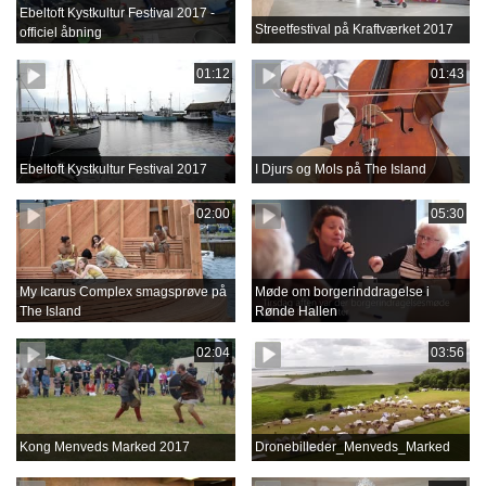
Ebeltoft Kystkultur Festival 2017 -
Streetfestival på Kraftværket 2017
officiel åbning
01:12
01:43
Ebeltoft Kystkultur Festival 2017
I Djurs og Mols på The Island
02:00
05:30
My Icarus Complex smagsprøve på
Møde om borgerinddragelse i
The Island
Rønde Hallen
02:04
03:56
Kong Menveds Marked 2017
Dronebilleder_Menveds_Marked