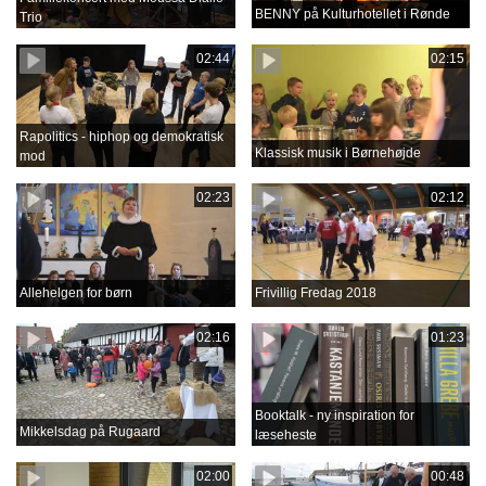
BENNY på Kulturhotellet i Rønde
Trio
02:44
02:15
Rapolitics - hiphop og demokratisk
Klassisk musik i Børnehøjde
mod
02:23
02:12
Allehelgen for børn
Frivillig Fredag 2018
02:16
01:23
Booktalk - ny inspiration for
Mikkelsdag på Rugaard
læseheste
02:00
00:48