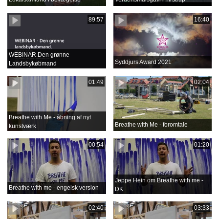
89:57
16:40
WEBINAR Den grønne
Syddjurs Award 2021
Landsbykøbmand
01:49
02:04
Breathe with Me - åbning af nyt
Breathe with Me - foromtale
kunstværk
00:54
01:20
Jeppe Hein om Breathe with me -
Breathe with me - engelsk version
DK
02:40
03:33