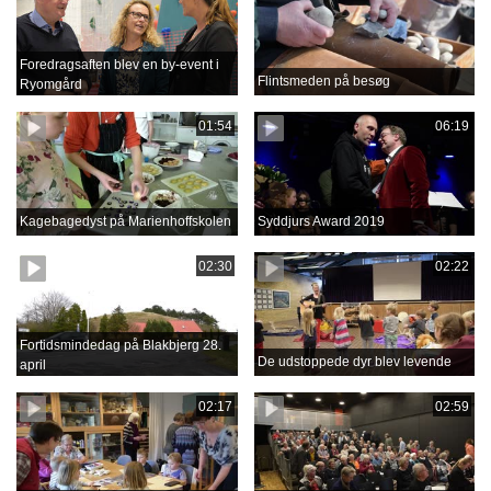
Foredragsaften blev en by-event i
Flintsmeden på besøg
Ryomgård
01:54
06:19
Kagebagedyst på Marienhoffskolen
Syddjurs Award 2019
02:30
02:22
Fortidsmindedag på Blakbjerg 28.
De udstoppede dyr blev levende
april
02:17
02:59