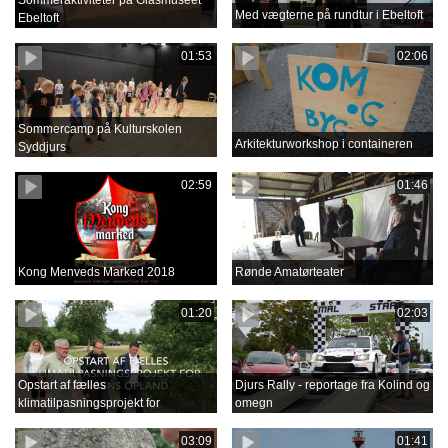
Sommeraktiviteter på Glasmuseet
Med vægterne på rundtur i Ebeltoft
Ebeltoft
01:53
02:06
Sommercamp på Kulturskolen
Arkitekturworkshop i containeren
Syddjurs
02:59
01:46
Kong Menveds Marked 2018
Rønde Amatørteater
01:20
02:03
Opstart af fælles
Djurs Rally - reportage fra Kolind og
klimatilpasningsprojekt for
omegn
Grenåens opland
03:09
01:41