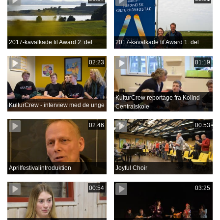
2017-kavalkade til Award 2. del
2017-kavalkade til Award 1. del
02:23
01:19
KulturCrew reportage fra Kolind
KulturCrew - interview med de unge
Centralskole
02:46
00:53
Aprilfestivalintroduktion
Joyful Choir
00:54
03:25