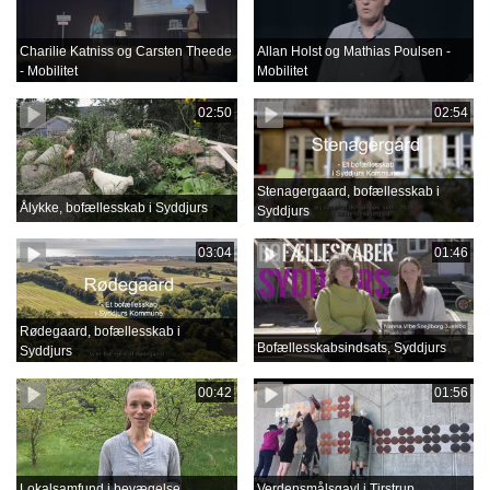
Charilie Katniss og Carsten Theede
Allan Holst og Mathias Poulsen -
- Mobilitet
Mobilitet
02:50
02:54
Stenagergaard, bofællesskab i
Ålykke, bofællesskab i Syddjurs
Syddjurs
03:04
01:46
Rødegaard, bofællesskab i
Bofællesskabsindsats, Syddjurs
Syddjurs
00:42
01:56
Lokalsamfund i bevægelse
Verdensmålsgavl i Tirstrup