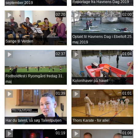
Reportage fra Havnens Dag 2019
september 2019
02:20
02:00
Optakt til Havnens Dag i Ebeltoft 25.
Sange til Verden
maj 2019
02:37
01:04
Fodboldfest i Ryomgård fredag 31.
Kolonihaver på havet
maj
01:39
01:01
Har du talent, så søg Talentpuljen
Thors Karate - for alle!
01:19
01:06