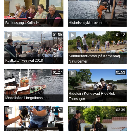
Fællessang i Kolind+
Historisk dykke-event
01:59
01:12
Sommeraktiviteter på Karpenhøj
Kystkultur Festival 2018
Naturcenter
01:27
01:53
Ridelejr i Kongsvad Rideklub
Modelbåde i fregatbassinet
Thorsager
01:57
03:39