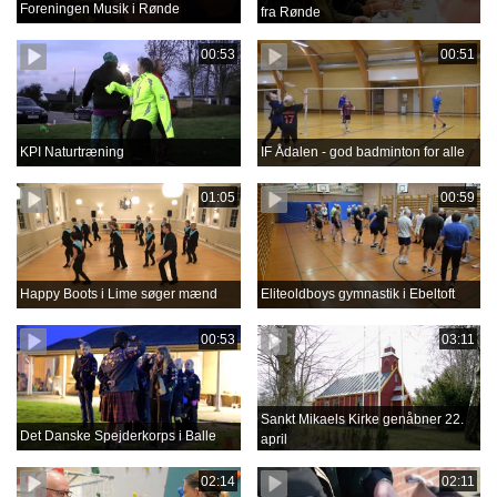
Foreningen Musik i Rønde
fra Rønde
00:53
00:51
KPI Naturtræning
IF Ådalen - god badminton for alle
01:05
00:59
Happy Boots i Lime søger mænd
Eliteoldboys gymnastik i Ebeltoft
00:53
03:11
Sankt Mikaels Kirke genåbner 22.
Det Danske Spejderkorps i Balle
april
02:14
02:11