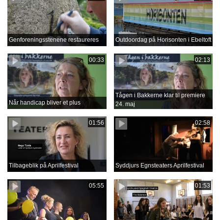
Genforeningsstenene restaureres
Outdoordag på Horisonten i Ebeltoft
00:33
02:13
Tågen i Bakkerne klar til premiere
Når handicap bliver et plus
24. maj
01:56
02:58
Tilbageblik på Aprilfestival
Syddjurs Egnsteaters Aprilfestival
05:55
01:53