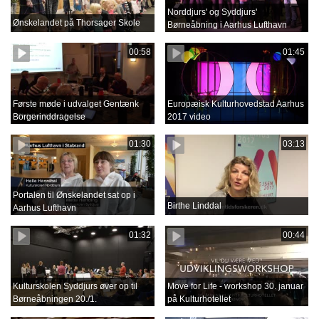
Norddjurs' og Syddjurs'
Ønskelandet på Thorsager Skole
Børneåbning i Aarhus Lufthavn
00:58
01:45
Første møde i udvalget Gentænk
Europæisk Kulturhovedstad Aarhus
Borgerinddragelse
2017 video
01:30
03:13
Portalen til Ønskelandet sat op i
Birthe Linddal
Aarhus Lufthavn
01:32
00:44
Kulturskolen Syddjurs øver op til
Move for Life - workshop 30. januar
Børneåbningen 20./1.
på Kulturhotellet