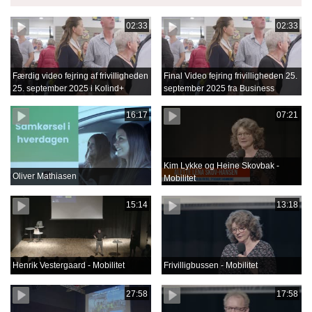
02:33
02:33
Færdig video fejring af frivilligheden
Final Video fejring frivilligheden 25.
25. september 2025 i Kolind+
september 2025 fra Business
Film.mov
16:17
07:21
Kim Lykke og Heine Skovbak -
Oliver Mathiasen
Mobilitet
15:14
13:18
Henrik Vestergaard - Mobilitet
Frivilligbussen - Mobilitet
27:58
17:58