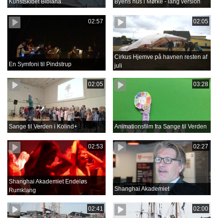
Kunstskibet Bibiana
Byens hus i Mørke - lang version
02:57
02:05
Cirkus Hjemve på havnen resten af
En Symfoni til Pindstrup
juli
02:05
03:28
Sange til Verden i Kolind+
Animationsfilm fra Sange til Verden
02:53
02:27
Shanghai Akademiet Endeløs
Shanghai Akademiet
Rumklang
02:41
02:00