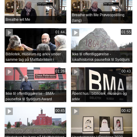
Breathe with Me Prøveopstilling
Breathe wit Me
(lang)
01:44
01:55
Bibliotek, museum og arkiv under
Ikke til offentliggørelse -
samme tag på Maltfabrikken i
lokalhistorisk pausefisk til Syddjurs
Ebeltoft
Award
01:26
00:43
Ikke til offentliggørelse - BMA-
Åbent hus i bibliotek, museum og
pausefisk til Syddjurs Award
arkiv
00:45
00:42