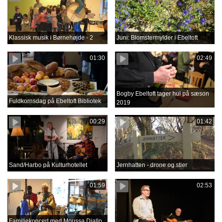
Klassisk musik i Børnehøjde - 2
Juni: Blomstermylder i Ebeltoft
01:30
02:49
Bogby Ebeltoft tager hul på sæson
Fuldkornsdag på Ebeltoft Bibliotek
2019
00:29
01:42
Sand/Harbo på Kulturhotellet
Jernhatten - drone og stier
01:59
02:53
Familiekoncert med Moussa Diallo