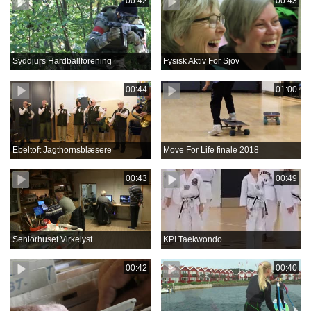
00:42
00:43
Syddjurs Hardballforening
Fysisk Aktiv For Sjov
00:44
01:00
Ebeltoft Jagthornsblæsere
Move For Life finale 2018
00:43
00:49
Seniorhuset Virkelyst
KPI Taekwondo
00:42
00:40