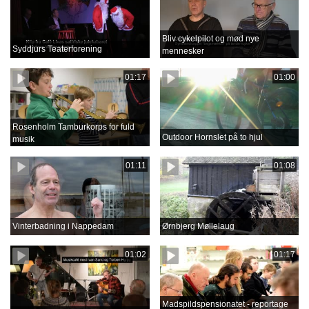
Bliv cykelpilot og mød nye
Syddjurs Teaterforening
mennesker
01:17
01:00
Rosenholm Tamburkorps for fuld
Outdoor Hornslet på to hjul
musik
01:11
01:08
Vinterbadning i Nappedam
Ørnbjerg Møllelaug
01:02
01:17
Madspildspensionatet - reportage