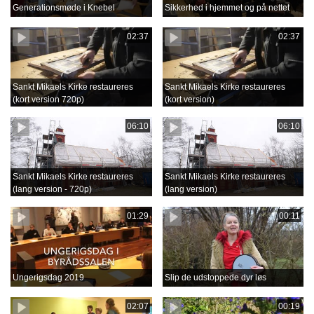
Generationsmøde i Knebel
Sikkerhed i hjemmet og på nettet
02:37
02:37
Sankt Mikaels Kirke restaureres
Sankt Mikaels Kirke restaureres
(kort version 720p)
(kort version)
06:10
06:10
Sankt Mikaels Kirke restaureres
Sankt Mikaels Kirke restaureres
(lang version - 720p)
(lang version)
01:29
00:11
Ungerigsdag 2019
Slip de udstoppede dyr løs
02:07
00:19