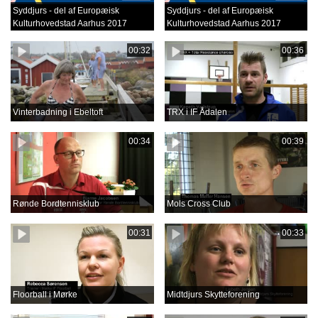
Syddjurs - del af Europæisk
Syddjurs - del af Europæisk
Kulturhovedstad Aarhus 2017
Kulturhovedstad Aarhus 2017
00:32
00:36
Vinterbadning i Ebeltoft
TRX i IF Ådalen
00:34
00:39
Rønde Bordtennisklub
Mols Cross Club
00:31
00:33
Floorball i Mørke
Midtdjurs Skytteforening