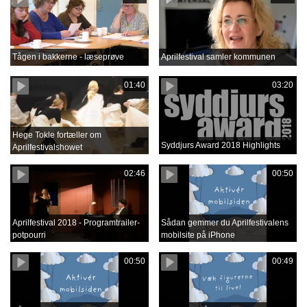
Tågen i bakkerne - læseprøve
Aprilfestival samler kommunen
01:40
03:20
Hege Tokle fortæller om
Syddjurs Award 2018 Highlights
Aprilfestivalshowet
02:46
00:50
Aprilfestival 2018 - Programtrailer-
Sådan gemmer du Aprilfestivalens
potpourri
mobilsite på iPhone
00:50
00:49