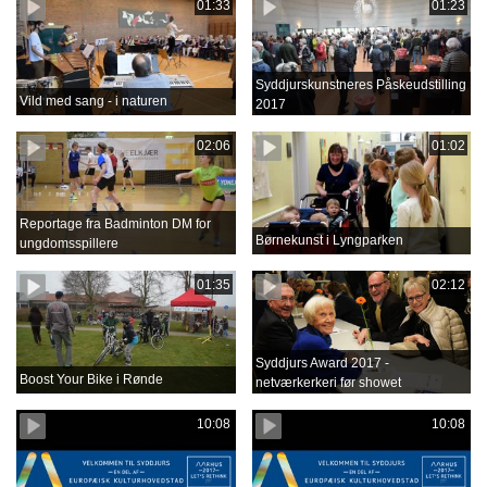
01:33
01:23
Syddjurskunstneres Påskeudstilling
Vild med sang - i naturen
2017
02:06
01:02
Reportage fra Badminton DM for
Børnekunst i Lyngparken
ungdomsspillere
01:35
02:12
Syddjurs Award 2017 -
Boost Your Bike i Rønde
netværkerkeri før showet
10:08
10:08