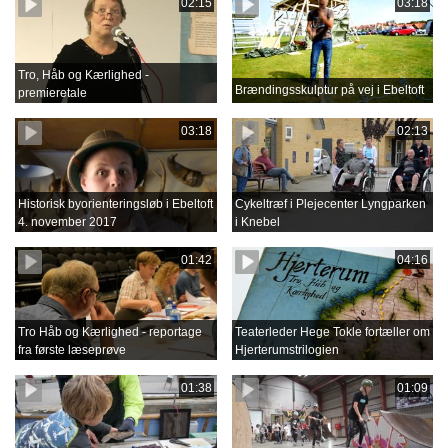
02:15
03:18
Tro, Håb og Kærlighed -
Brændingsskulptur på vej i Ebeltoft
premieretale
03:18
02:13
Historisk byorienteringsløb i Ebeltoft
Cykeltræf i Plejecenter Lyngparken
4. november 2017
i Knebel
01:42
04:16
Tro Håb og Kærlighed - reportage
Teaterleder Hege Tokle fortæller om
fra første læseprøve
Hjerterumstrilogien
01:38
01:09