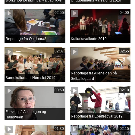
Workshop for børn på Maltfabrikken
Ungdommens Vårsalong 2020
02:55
04:00
Reportage fra Outdoor#8
Kulturkavalkade 2019
02:37
02:55
Reportage fra Allehelgen på
Børnekulturnat i Hornslet 2019
Sølballegaard
00:59
02:10
Forskel på Allehelgen og
Reportage fra Ebelfestival 2019
Halloween
01:30
02:15