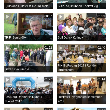
Djurslands Filatelistiske Højskole
SUP i Sejlklubben Ebeltoft Vig
00:37
01:59
TRIF_Senior60+
Spil Dansk Kolind+
01:22
02:40
FrivilligFredag 2017 i Rønde
Fiskeri i Vallum Sø
Idrætscenter
01:27
01:14
PostNord Danmarks Rundt i
Høstfest i Lyngparken september
Ebeltoft 2017
2017