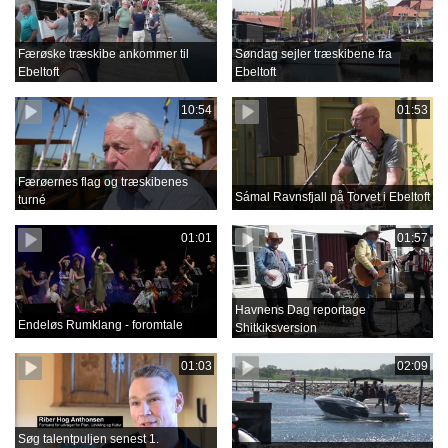
Færøske træskibe ankommer til
Søndag sejler træskibene fra
Ebeltoft
Ebeltoft
10:54
01:53
Færøernes flag og træskibenes
Sámal Ravnsfjall på Torvet i Ebeltoft
turné
01:01
01:57
Havnens Dag reportage
Endeløs Rumklang - foromtale
Shitkiksversion
01:03
02:09
Søg talentpuljen senest 1.