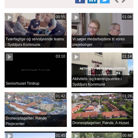
00:55
01:08
Tværfaglige og selvstyrende teams
Vi søger medarbejdere til vores
i Syddjurs Kommune
plejeboliger
03:10
01:14
Aktivitets- og træningscentre i
Seniorhuset Tirstrup
Syddjurs Kommune
01:42
01:28
Droneoptagelser, Rønde
Droneoptagelser, Rønde, A-Huset
Plejecenter
01:45
00:48