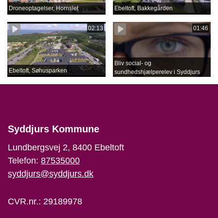
Droneoptagelser, Hornslet
Ebeltoft, Bakkegården
02:13
01:46
Bliv social- og
Ebeltoft, Søhusparken
sundhedshjælperelev i Syddjurs
Syddjurs Kommune
Lundbergsvej 2, 8400 Ebeltoft
Telefon:
87535000
syddjurs@syddjurs.dk
CVR.nr.: 29189978