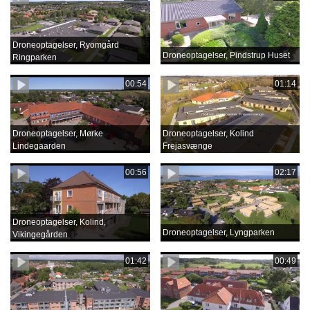
Droneoptagelser, Ryomgård
Droneoptagelser, Pindstrup Huset
Ringparken
00:54
01:14
Droneoptagelser, Mørke
Droneoptagelser, Kolind
Lindegaarden
Frejasvænge
00:56
02:17
Droneoptagelser, Kolind,
Droneoptagelser, Lyngparken
Vikingegården
01:42
00:49