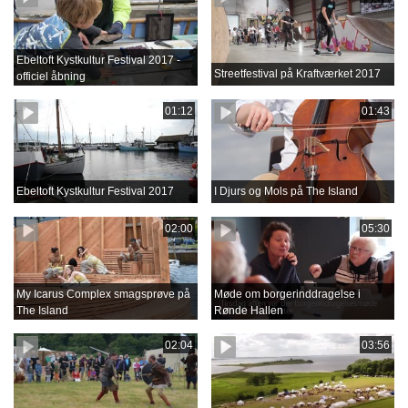
Ebeltoft Kystkultur Festival 2017 -
Streetfestival på Kraftværket 2017
officiel åbning
01:12
01:43
Ebeltoft Kystkultur Festival 2017
I Djurs og Mols på The Island
02:00
05:30
My Icarus Complex smagsprøve på
Møde om borgerinddragelse i
The Island
Rønde Hallen
02:04
03:56