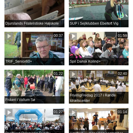
Djurslands Filatelistiske Højskole
SUP i Sejlklubben Ebeltoft Vig
00:37
01:59
TRIF_Senior60+
Spil Dansk Kolind+
01:22
02:40
FrivilligFredag 2017 i Rønde
Fiskeri i Vallum Sø
Idrætscenter
01:27
01:14