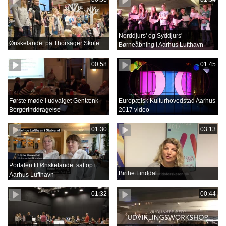
Norddjurs' og Syddjurs'
Ønskelandet på Thorsager Skole
Børneåbning i Aarhus Lufthavn
00:58
01:45
Første møde i udvalget Gentænk
Europæisk Kulturhovedstad Aarhus
Borgerinddragelse
2017 video
01:30
03:13
Portalen til Ønskelandet sat op i
Birthe Linddal
Aarhus Lufthavn
01:32
00:44