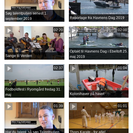
Søg talentpuljen senest 1.
Reportage fra Havnens Dag 2019
september 2019
02:20
02:00
Optakt til Havnens Dag i Ebeltoft 25.
Sange til Verden
maj 2019
02:37
01:04
Fodboldfest i Ryomgård fredag 31.
Kolonihaver på havet
maj
01:39
01:01
Har du talent, så søg Talentpuljen
Thors Karate - for alle!