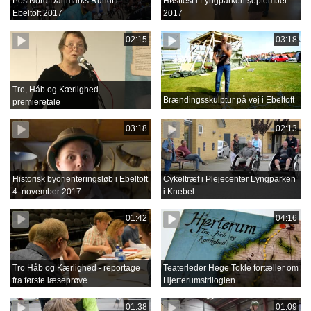
PostNord Danmarks Rundt i
Høstfest i Lyngparken september
Ebeltoft 2017
2017
02:15
03:18
Tro, Håb og Kærlighed -
Brændingsskulptur på vej i Ebeltoft
premieretale
03:18
02:13
Historisk byorienteringsløb i Ebeltoft
Cykeltræf i Plejecenter Lyngparken
4. november 2017
i Knebel
01:42
04:16
Tro Håb og Kærlighed - reportage
Teaterleder Hege Tokle fortæller om
fra første læseprøve
Hjerterumstrilogien
01:38
01:09