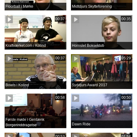
Floorball i Mørke
Midtdjurs Skytteforening
00:37
00:35
Kraftværket.com i Kolind
Hornslet Bokseklub
00:37
05:29
Bowls i Kolind
Syddjurs Award 2017
00:58
00:50
Første møde i Gentænk
Dawn Ride
Borgerinddragelse
00:53
01:54