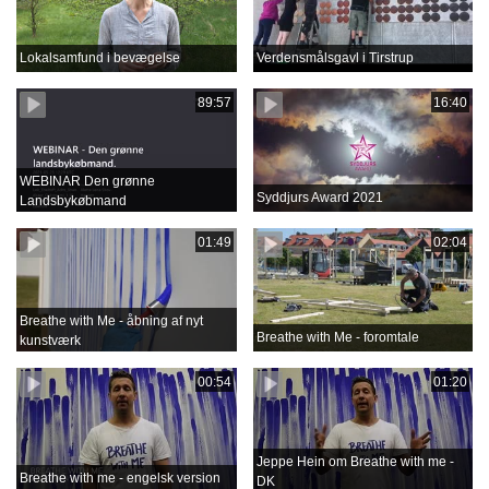
Lokalsamfund i bevægelse
Verdensmålsgavl i Tirstrup
89:57
16:40
WEBINAR Den grønne
Syddjurs Award 2021
Landsbykøbmand
01:49
02:04
Breathe with Me - åbning af nyt
Breathe with Me - foromtale
kunstværk
00:54
01:20
Jeppe Hein om Breathe with me -
Breathe with me - engelsk version
DK