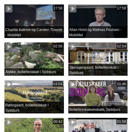
27:58
17:58
Charilie Katniss og Carsten Theede
Allan Holst og Mathias Poulsen -
- Mobilitet
Mobilitet
02:50
02:54
Stenagergaard, bofællesskab i
Ålykke, bofællesskab i Syddjurs
Syddjurs
03:04
01:46
Rødegaard, bofællesskab i
Bofællesskabsindsats, Syddjurs
Syddjurs
00:42
01:56