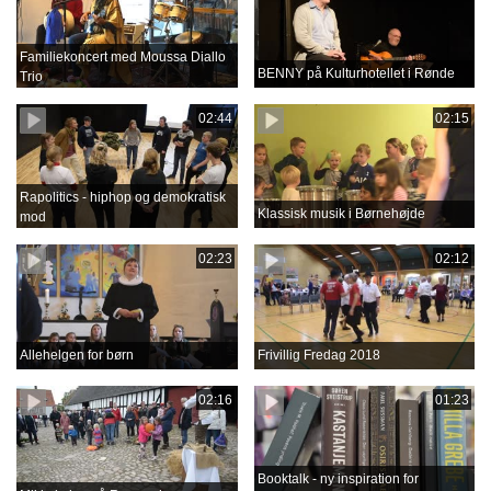
Familiekoncert med Moussa Diallo
BENNY på Kulturhotellet i Rønde
Trio
02:44
02:15
Rapolitics - hiphop og demokratisk
Klassisk musik i Børnehøjde
mod
02:23
02:12
Allehelgen for børn
Frivillig Fredag 2018
02:16
01:23
Booktalk - ny inspiration for