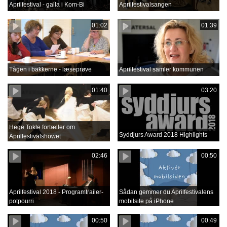
Aprilfestival - galla i Kom-Bi
Aprilfestivalsangen
01:02
01:39
Tågen i bakkerne - læseprøve
Aprilfestival samler kommunen
01:40
03:20
Hege Tokle fortæller om
Syddjurs Award 2018 Highlights
Aprilfestivalshowet
02:46
00:50
Aprilfestival 2018 - Programtrailer-
Sådan gemmer du Aprilfestivalens
potpourri
mobilsite på iPhone
00:50
00:49