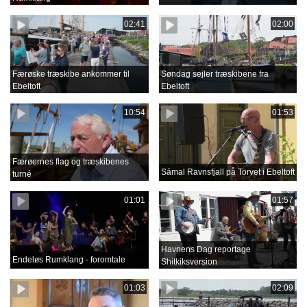
02:41
02:00
Færøske træskibe ankommer til
Søndag sejler træskibene fra
Ebeltoft
Ebeltoft
10:54
01:53
Færøernes flag og træskibenes
Sámal Ravnsfjall på Torvet i Ebeltoft
turné
01:01
01:57
Havnens Dag reportage
Endeløs Rumklang - foromtale
Shitkiksversion
01:03
02:09