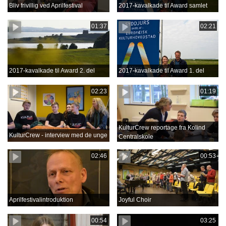
Bliv frivillig ved Aprilfestival
2017-kavalkade til Award samlet
01:37
02:21
2017-kavalkade til Award 2. del
2017-kavalkade til Award 1. del
02:23
01:19
KulturCrew reportage fra Kolind
KulturCrew - interview med de unge
Centralskole
02:46
00:53
Aprilfestivalintroduktion
Joyful Choir
00:54
03:25