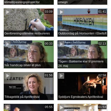
klimatilpasningsprojekt for
omegn
Grenåens opland
03:09
01:41
Genforeningsstenene restaureres
Outdoordag på Horisonten i Ebeltoft
00:33
02:13
Tågen i Bakkerne klar til premiere
Når handicap bliver et plus
24. maj
01:56
02:58
Tilbageblik på Aprilfestival
Syddjurs Egnsteaters Aprilfestival
05:55
01:53