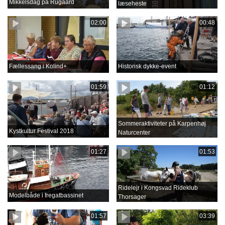
Mikkelsdag på Rugaard
læseheste
02:00
00:48
Fællessang i Kolind+
Historisk dykke-event
01:59
01:12
Sommeraktiviteter på Karpenhøj
Kystkultur Festival 2018
Naturcenter
01:27
01:53
Ridelejr i Kongsvad Rideklub
Modelbåde i fregatbassinet
Thorsager
01:57
03:39