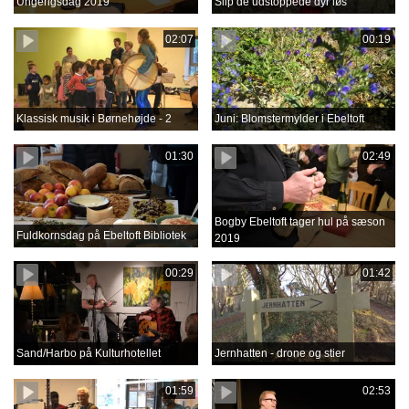
Ungerigsdag 2019
Slip de udstoppede dyr løs
02:07
00:19
Klassisk musik i Børnehøjde - 2
Juni: Blomstermylder i Ebeltoft
01:30
02:49
Bogby Ebeltoft tager hul på sæson
Fuldkornsdag på Ebeltoft Bibliotek
2019
00:29
01:42
Sand/Harbo på Kulturhotellet
Jernhatten - drone og stier
01:59
02:53