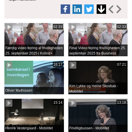
02:33
02:33
Færdig video fejring af frivilligheden
Final Video fejring frivilligheden 25.
25. september 2025 i Kolind+
september 2025 fra Business
Film.mov
16:17
07:21
Kim Lykke og Heine Skovbak -
Oliver Mathiasen
Mobilitet
15:14
13:18
Henrik Vestergaard - Mobilitet
Frivilligbussen - Mobilitet