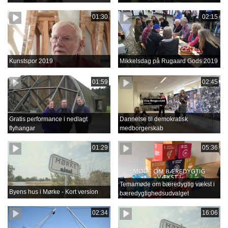
01:30
02:15
Kunstspor 2019
Mikkelsdag på Rugaard Gods 2019
01:59
02:45
Gratis performance i nedlagt
Dannelse til demokratisk
flyhangar
medborgerskab
01:29
05:36
Temamøde om bæredygtig vækst i
Byens hus i Mørke - Kort version
bæredygtighedsudvalget
02:34
16:06