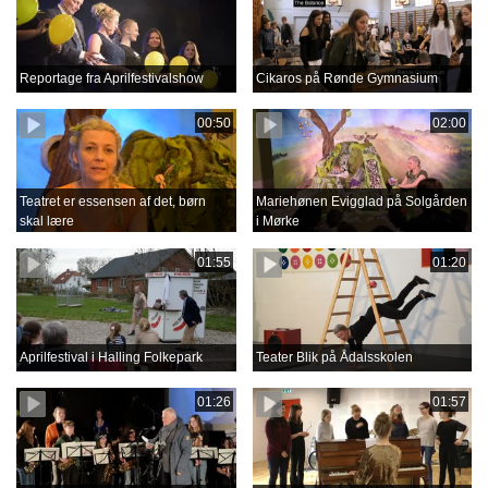
Reportage fra Aprilfestivalshow
Cikaros på Rønde Gymnasium
00:50
02:00
Teatret er essensen af det, børn
Mariehønen Evigglad på Solgården
skal lære
i Mørke
01:55
01:20
Aprilfestival i Halling Folkepark
Teater Blik på Ådalsskolen
01:26
01:57