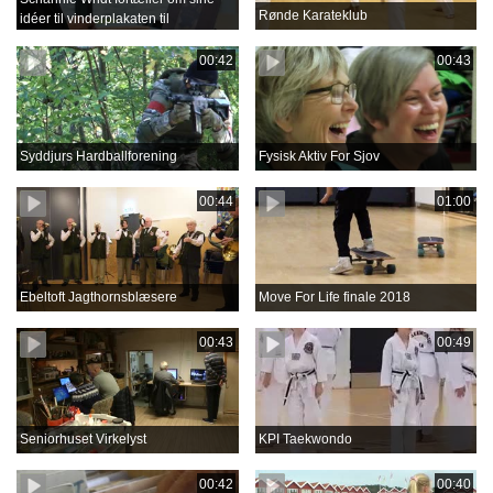
Rønde Karateklub
idéer til vinderplakaten til
Aprilfestival 2018
00:42
00:43
Syddjurs Hardballforening
Fysisk Aktiv For Sjov
00:44
01:00
Ebeltoft Jagthornsblæsere
Move For Life finale 2018
00:43
00:49
Seniorhuset Virkelyst
KPI Taekwondo
00:42
00:40