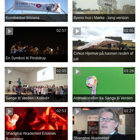
Kunstskibet Bibiana
Byens hus i Mørke - lang version
02:57
02:05
Cirkus Hjemve på havnen resten af
En Symfoni til Pindstrup
juli
02:05
03:28
Sange til Verden i Kolind+
Animationsfilm fra Sange til Verden
02:53
02:27
Shanghai Akademiet Endeløs
Shanghai Akademiet
Rumklang