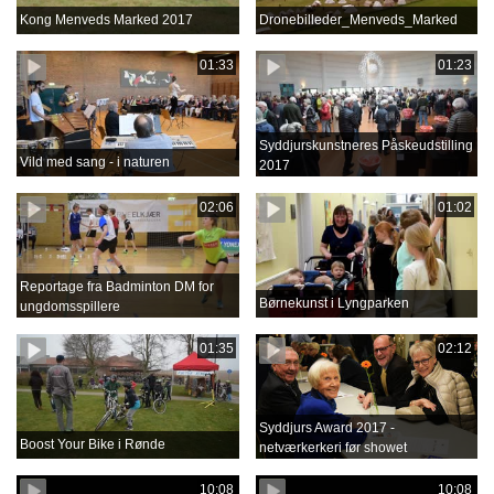
Kong Menveds Marked 2017
Dronebilleder_Menveds_Marked
01:33
01:23
Syddjurskunstneres Påskeudstilling
Vild med sang - i naturen
2017
02:06
01:02
Reportage fra Badminton DM for
Børnekunst i Lyngparken
ungdomsspillere
01:35
02:12
Syddjurs Award 2017 -
Boost Your Bike i Rønde
netværkerkeri før showet
10:08
10:08