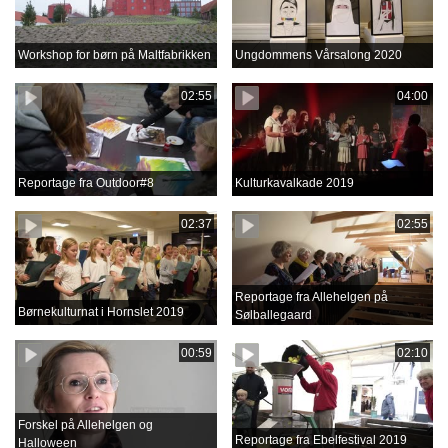
Workshop for børn på Maltfabrikken
Ungdommens Vårsalong 2020
02:55
04:00
Reportage fra Outdoor#8
Kulturkavalkade 2019
02:37
02:55
Reportage fra Allehelgen på
Børnekulturnat i Hornslet 2019
Sølballegaard
00:59
02:10
Forskel på Allehelgen og
Reportage fra Ebelfestival 2019
Halloween