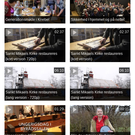
Generationsmøde i Knebel
Sikkerhed i hjemmet og på nettet
02:37
02:37
Sankt Mikaels Kirke restaureres
Sankt Mikaels Kirke restaureres
(kort version 720p)
(kort version)
06:10
06:10
Sankt Mikaels Kirke restaureres
Sankt Mikaels Kirke restaureres
(lang version - 720p)
(lang version)
01:29
00:11