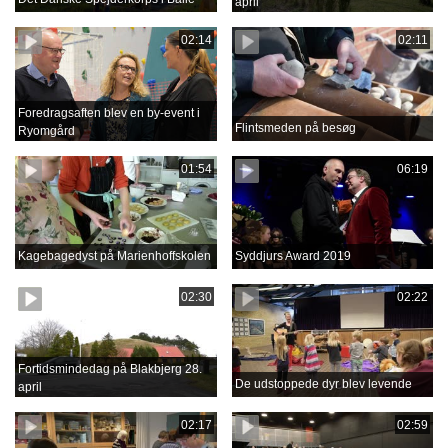
april
02:14
02:11
Foredragsaften blev en by-event i
Flintsmeden på besøg
Ryomgård
01:54
06:19
Kagebagedyst på Marienhoffskolen
Syddjurs Award 2019
02:30
02:22
Fortidsmindedag på Blakbjerg 28.
De udstoppede dyr blev levende
april
02:17
02:59