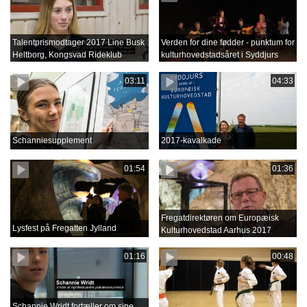
Talentprismodtager 2017 Line Busk
Verden for dine fødder - punktum for
Heltborg, Kongsvad Rideklub
kulturhovedstadsåret i Syddjurs
03:11
04:33
Schanniesupplement
2017-kavalkade
01:54
01:36
Fregatdirektøren om Europæisk
Lysfest på Fregatten Jylland
Kulturhovedstad Aarhus 2017
01:16
00:48
Schannie Wridt fortæller om sine