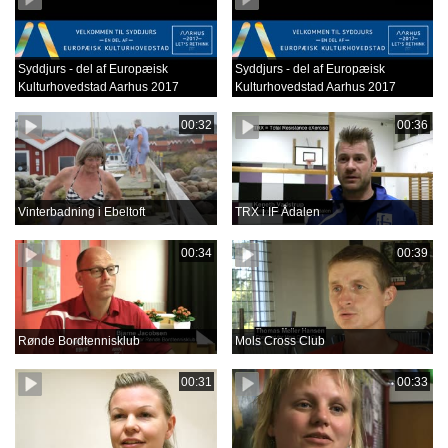
Syddjurs - del af Europæisk
Syddjurs - del af Europæisk
Kulturhovedstad Aarhus 2017
Kulturhovedstad Aarhus 2017
00:32
00:36
Vinterbadning i Ebeltoft
TRX i IF Ådalen
00:34
00:39
Rønde Bordtennisklub
Mols Cross Club
00:31
00:33