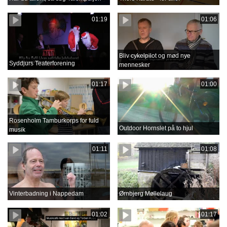
01:19
01:06
Bliv cykelpilot og mød nye
Syddjurs Teaterforening
mennesker
01:17
01:00
Rosenholm Tamburkorps for fuld
Outdoor Hornslet på to hjul
musik
01:11
01:08
Vinterbadning i Nappedam
Ørnbjerg Møllelaug
01:02
01:17