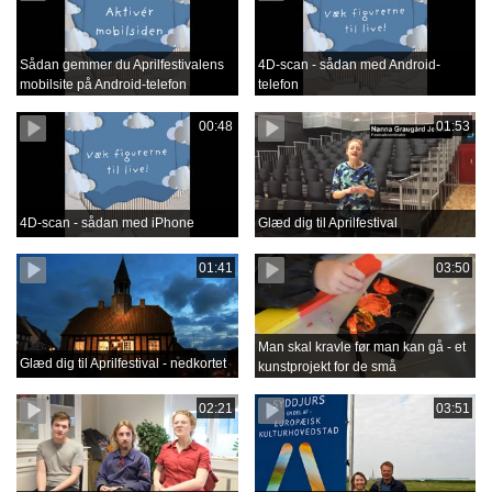
Sådan gemmer du Aprilfestivalens
4D-scan - sådan med Android-
mobilsite på Android-telefon
telefon
00:48
01:53
4D-scan - sådan med iPhone
Glæd dig til Aprilfestival
01:41
03:50
Man skal kravle før man kan gå - et
Glæd dig til Aprilfestival - nedkortet
kunstprojekt for de små
02:21
03:51