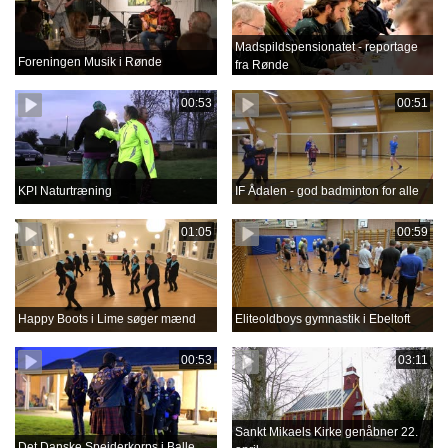
Madspildspensionatet - reportage
Foreningen Musik i Rønde
fra Rønde
00:53
00:51
KPI Naturtræning
IF Ådalen - god badminton for alle
01:05
00:59
Happy Boots i Lime søger mænd
Eliteoldboys gymnastik i Ebeltoft
00:53
03:11
Sankt Mikaels Kirke genåbner 22.
Det Danske Spejderkorps i Balle