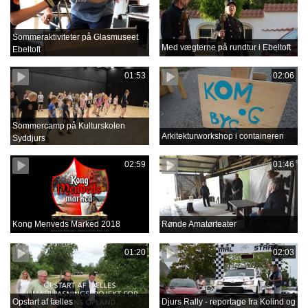
Sommeraktiviteter på Glasmuseet
Med vægterne på rundtur i Ebeltoft
Ebeltoft
01:53
02:06
Sommercamp på Kulturskolen
Arkitekturworkshop i containeren
Syddjurs
02:59
01:46
Kong Menveds Marked 2018
Rønde Amatørteater
01:20
02:03
Opstart af fælles
Djurs Rally - reportage fra Kolind og