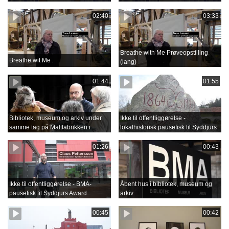
02:40
03:33
Breathe with Me Prøveopstilling
Breathe wit Me
(lang)
01:44
01:55
Bibliotek, museum og arkiv under
Ikke til offentliggørelse -
samme tag på Maltfabrikken i
lokalhistorisk pausefisk til Syddjurs
Ebeltoft
Award
01:26
00:43
Ikke til offentliggørelse - BMA-
Åbent hus i bibliotek, museum og
pausefisk til Syddjurs Award
arkiv
00:45
00:42