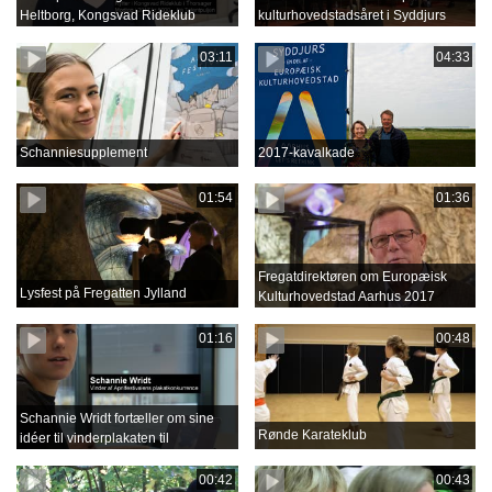
Heltborg, Kongsvad Rideklub
kulturhovedstadsåret i Syddjurs
03:11
04:33
Schanniesupplement
2017-kavalkade
01:54
01:36
Fregatdirektøren om Europæisk
Lysfest på Fregatten Jylland
Kulturhovedstad Aarhus 2017
01:16
00:48
Schannie Wridt fortæller om sine
Rønde Karateklub
idéer til vinderplakaten til
Aprilfestival 2018
00:42
00:43