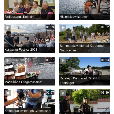
Fællessang i Kolind+
Historisk dykke-event
01:59
01:12
Sommeraktiviteter på Karpenhøj
Kystkultur Festival 2018
Naturcenter
01:27
01:53
Ridelejr i Kongsvad Rideklub
Modelbåde i fregatbassinet
Thorsager
01:57
03:39
Sommeraktiviteter på Glasmuseet