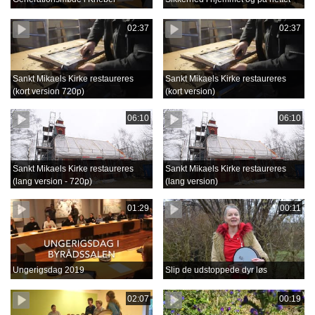
02:37
02:37
Sankt Mikaels Kirke restaureres
Sankt Mikaels Kirke restaureres
(kort version 720p)
(kort version)
06:10
06:10
Sankt Mikaels Kirke restaureres
Sankt Mikaels Kirke restaureres
(lang version - 720p)
(lang version)
01:29
00:11
Ungerigsdag 2019
Slip de udstoppede dyr løs
02:07
00:19