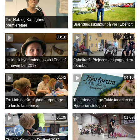
Tro, Håb og Kærlighed -
Brændingsskulptur på vej i Ebeltoft
premieretale
03:18
02:13
Historisk byorienteringsløb i Ebeltoft
Cykeltræf i Plejecenter Lyngparken
4. november 2017
i Knebel
01:42
04:16
Tro Håb og Kærlighed - reportage
Teaterleder Hege Tokle fortæller om
fra første læseprøve
Hjerterumstrilogien
01:38
01:09