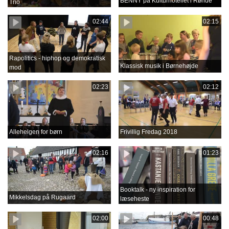
BENNY på Kulturhotellet i Rønde
Trio
02:44
02:15
Rapolitics - hiphop og demokratisk
Klassisk musik i Børnehøjde
mod
02:23
02:12
Allehelgen for børn
Frivillig Fredag 2018
02:16
01:23
Booktalk - ny inspiration for
Mikkelsdag på Rugaard
læseheste
02:00
00:48