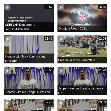
89:57
16:40
WEBINAR Den grønne
Syddjurs Award 2021
Landsbykøbmand
01:49
02:04
Breathe with Me - åbning af nyt
Breathe with Me - foromtale
kunstværk
00:54
01:20
Jeppe Hein om Breathe with me -
Breathe with me - engelsk version
DK
02:40
03:33