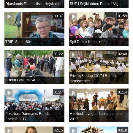
Djurslands Filatelistiske Højskole
SUP i Sejlklubben Ebeltoft Vig
00:37
01:59
TRIF_Senior60+
Spil Dansk Kolind+
01:22
02:40
FrivilligFredag 2017 i Rønde
Fiskeri i Vallum Sø
Idrætscenter
01:27
01:14
PostNord Danmarks Rundt i
Høstfest i Lyngparken september
Ebeltoft 2017
2017
02:15
03:18