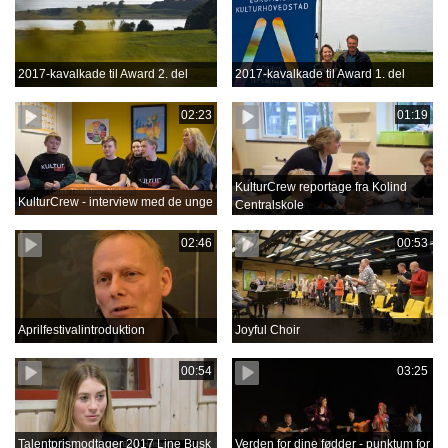
2017-kavalkade til Award 2. del
2017-kavalkade til Award 1. del
02:23
01:19
KulturCrew reportage fra Kolind
KulturCrew - interview med de unge
Centralskole
02:46
00:53
Aprilfestivalintroduktion
Joyful Choir
00:54
03:25
Talentprismodtager 2017 Line Busk
Verden for dine fødder - punktum for