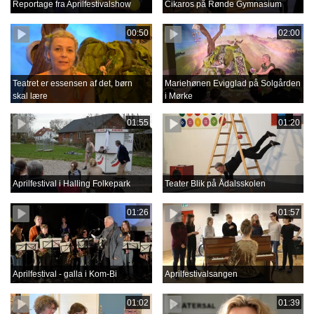
Reportage fra Aprilfestivalshow
Cikaros på Rønde Gymnasium
00:50
02:00
Teatret er essensen af det, børn
Mariehønen Evigglad på Solgården
skal lære
i Mørke
01:55
01:20
Aprilfestival i Halling Folkepark
Teater Blik på Ådalsskolen
01:26
01:57
Aprilfestival - galla i Kom-Bi
Aprilfestivalsangen
01:02
01:39