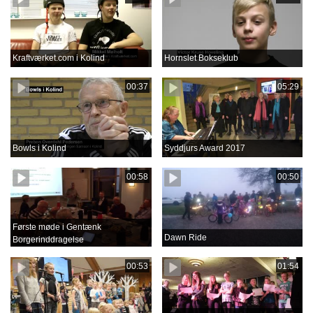
Kraftværket.com i Kolind
Hornslet Bokseklub
00:37
05:29
Bowls i Kolind
Syddjurs Award 2017
00:58
00:50
Første møde i Gentænk
Dawn Ride
Borgerinddragelse
00:53
01:54