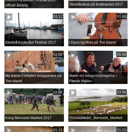
Ebeltoft Kystkultur Festival 2017 -
Streetfestival på Kraftværket 2017
officiel åbning
01:12
01:43
Ebeltoft Kystkultur Festival 2017
I Djurs og Mols på The Island
02:00
05:30
My Icarus Complex smagsprøve på
Møde om borgerinddragelse i
The Island
Rønde Hallen
02:04
03:56
Kong Menveds Marked 2017
Dronebilleder_Menveds_Marked
01:33
01:23