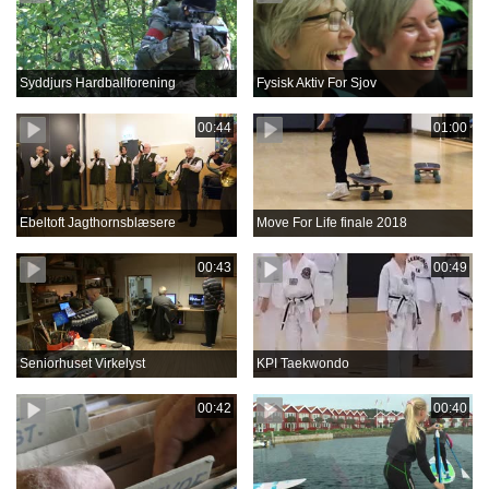
Syddjurs Hardballforening
Fysisk Aktiv For Sjov
00:44
01:00
Ebeltoft Jagthornsblæsere
Move For Life finale 2018
00:43
00:49
Seniorhuset Virkelyst
KPI Taekwondo
00:42
00:40