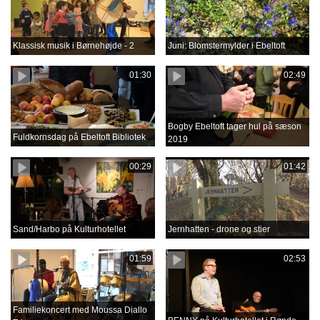
Klassisk musik i Børnehøjde - 2
Juni: Blomstermylder i Ebeltoft
01:30
02:49
Bogby Ebeltoft tager hul på sæson
Fuldkornsdag på Ebeltoft Bibliotek
2019
00:29
01:42
Sand/Harbo på Kulturhotellet
Jernhatten - drone og stier
01:59
02:53
Familiekoncert med Moussa Diallo