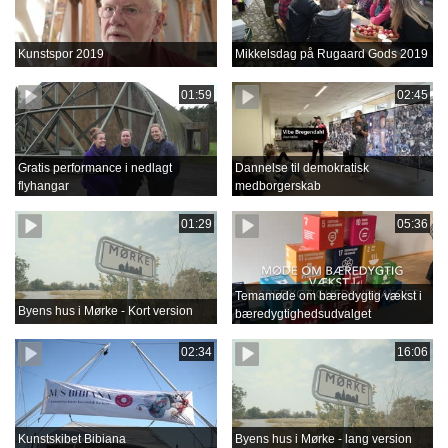
Kunstspor 2019
Mikkelsdag på Rugaard Gods 2019
01:59
02:45
Gratis performance i nedlagt
Dannelse til demokratisk
flyhangar
medborgerskab
01:29
05:36
Temamøde om bæredygtig vækst i
Byens hus i Mørke - Kort version
bæredygtighedsudvalget
02:34
16:06
Kunstskibet Bibiana
Byens hus i Mørke - lang version