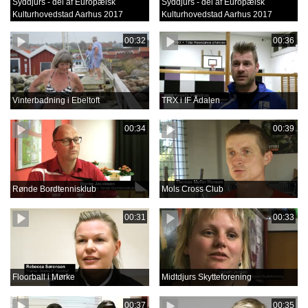
Syddjurs - del af Europæisk
Syddjurs - del af Europæisk
Kulturhovedstad Aarhus 2017
Kulturhovedstad Aarhus 2017
00:32
00:36
Vinterbadning i Ebeltoft
TRX i IF Ådalen
00:34
00:39
Rønde Bordtennisklub
Mols Cross Club
00:31
00:33
Floorball i Mørke
Midtdjurs Skytteforening
00:37
00:35