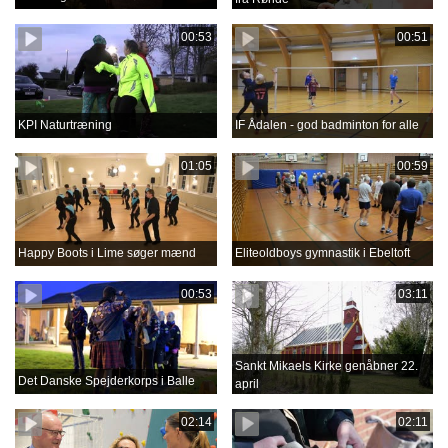
00:53
00:51
KPI Naturtræning
IF Ådalen - god badminton for alle
01:05
00:59
Happy Boots i Lime søger mænd
Eliteoldboys gymnastik i Ebeltoft
00:53
03:11
Sankt Mikaels Kirke genåbner 22.
Det Danske Spejderkorps i Balle
april
02:14
02:11