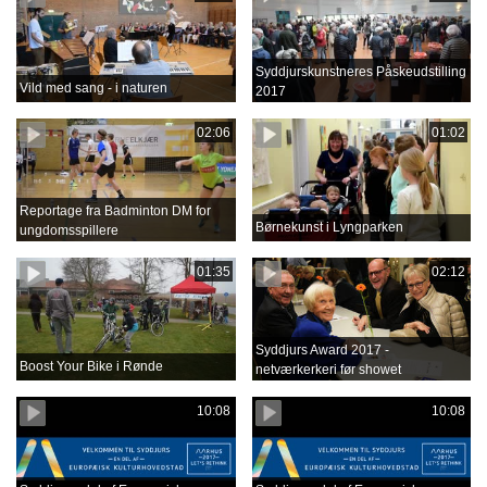
Syddjurskunstneres Påskeudstilling
Vild med sang - i naturen
2017
02:06
01:02
Reportage fra Badminton DM for
Børnekunst i Lyngparken
ungdomsspillere
01:35
02:12
Syddjurs Award 2017 -
Boost Your Bike i Rønde
netværkerkeri før showet
10:08
10:08