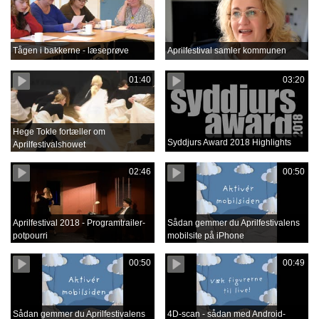
Tågen i bakkerne - læseprøve
Aprilfestival samler kommunen
01:40
03:20
Hege Tokle fortæller om
Syddjurs Award 2018 Highlights
Aprilfestivalshowet
02:46
00:50
Aprilfestival 2018 - Programtrailer-
Sådan gemmer du Aprilfestivalens
potpourri
mobilsite på iPhone
00:50
00:49
Sådan gemmer du Aprilfestivalens
4D-scan - sådan med Android-