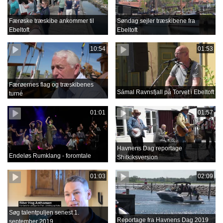
Færøske træskibe ankommer til
Søndag sejler træskibene fra
Ebeltoft
Ebeltoft
10:54
01:53
Færøernes flag og træskibenes
Sámal Ravnsfjall på Torvet i Ebeltoft
turné
01:01
01:57
Havnens Dag reportage
Endeløs Rumklang - foromtale
Shitkiksversion
01:03
02:09
Søg talentpuljen senest 1.
Reportage fra Havnens Dag 2019
september 2019