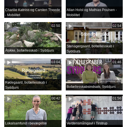
Charilie Katniss og Carsten Theede
Allan Holst og Mathias Poulsen -
- Mobilitet
Mobilitet
02:50
02:54
Stenagergaard, bofællesskab i
Ålykke, bofællesskab i Syddjurs
Syddjurs
03:04
01:46
Rødegaard, bofællesskab i
Bofællesskabsindsats, Syddjurs
Syddjurs
00:42
01:56
Lokalsamfund i bevægelse
Verdensmålsgavl i Tirstrup