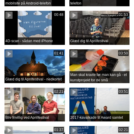
mobilsite på Android-telefon
telefon
00:48
01:53
4D-scan - sådan med iPhone
Glæd dig til Aprilfestival
01:41
03:50
Man skal kravle før man kan gå - et
Glæd dig til Aprilfestival - nedkortet
kunstprojekt for de små
02:21
03:51
Bliv frivillig ved Aprilfestival
2017-kavalkade til Award samlet
01:37
02:21