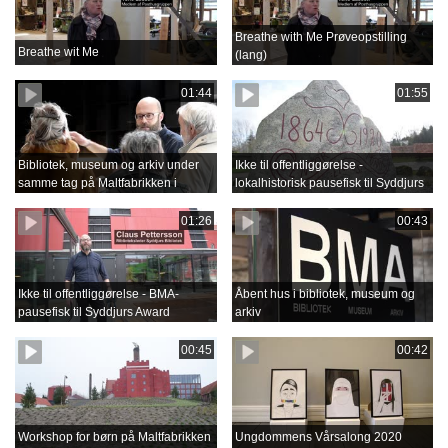
Breathe with Me Prøveopstilling
Breathe wit Me
(lang)
01:44
01:55
Bibliotek, museum og arkiv under
Ikke til offentliggørelse -
samme tag på Maltfabrikken i
lokalhistorisk pausefisk til Syddjurs
Ebeltoft
Award
01:26
00:43
Ikke til offentliggørelse - BMA-
Åbent hus i bibliotek, museum og
pausefisk til Syddjurs Award
arkiv
00:45
00:42
Workshop for børn på Maltfabrikken
Ungdommens Vårsalong 2020