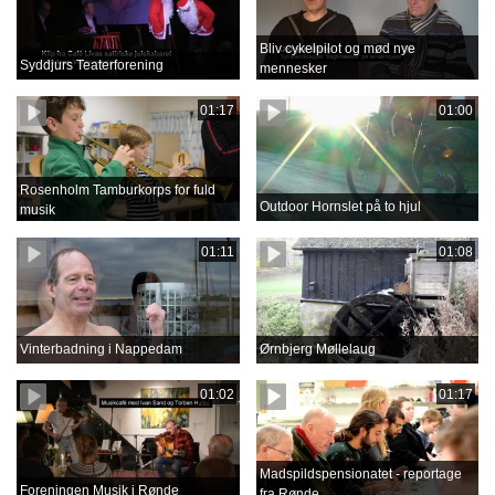
Bliv cykelpilot og mød nye
Syddjurs Teaterforening
mennesker
01:17
01:00
Rosenholm Tamburkorps for fuld
Outdoor Hornslet på to hjul
musik
01:11
01:08
Vinterbadning i Nappedam
Ørnbjerg Møllelaug
01:02
01:17
Madspildspensionatet - reportage
Foreningen Musik i Rønde
fra Rønde