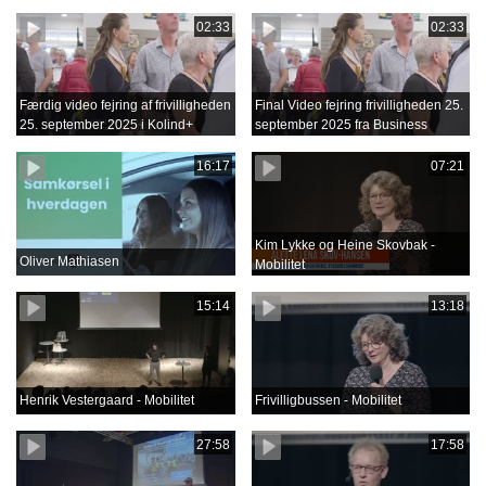
02:33
02:33
Færdig video fejring af frivilligheden
Final Video fejring frivilligheden 25.
25. september 2025 i Kolind+
september 2025 fra Business
Film.mov
16:17
07:21
Kim Lykke og Heine Skovbak -
Oliver Mathiasen
Mobilitet
15:14
13:18
Henrik Vestergaard - Mobilitet
Frivilligbussen - Mobilitet
27:58
17:58