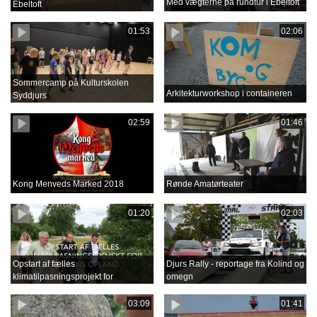
Med vægterne på rundtur i Ebeltoft
Ebeltoft
01:53
02:06
Sommercamp på Kulturskolen
Arkitekturworkshop i containeren
Syddjurs
02:59
01:46
Kong Menveds Marked 2018
Rønde Amatørteater
01:20
02:03
Opstart af fælles
Djurs Rally - reportage fra Kolind og
klimatilpasningsprojekt for
omegn
Grenåens opland
03:09
01:41