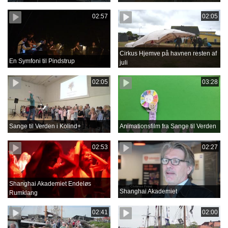
02:57
02:05
Cirkus Hjemve på havnen resten af
En Symfoni til Pindstrup
juli
02:05
03:28
Sange til Verden i Kolind+
Animationsfilm fra Sange til Verden
02:53
02:27
Shanghai Akademiet Endeløs
Shanghai Akademiet
Rumklang
02:41
02:00