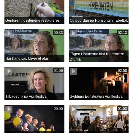
Genforeningsstenene restaureres
Outdoordag på Horisonten i Ebeltoft
00:33
02:13
Tågen i Bakkerne klar til premiere
Når handicap bliver et plus
24. maj
01:56
02:58
Tilbageblik på Aprilfestival
Syddjurs Egnsteaters Aprilfestival
05:55
01:53