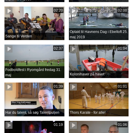
02:20
02:00
Optakt til Havnens Dag i Ebeltoft 25.
Sange til Verden
maj 2019
02:37
01:04
Fodboldfest i Ryomgård fredag 31.
Kolonihaver på havet
maj
01:39
01:01
Har du talent, så søg Talentpuljen
Thors Karate - for alle!
01:19
01:06