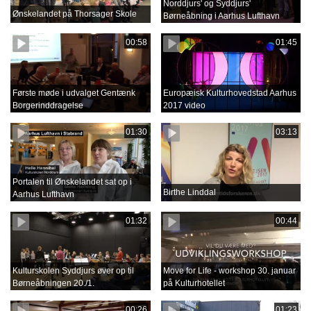
Norddjurs' og Syddjurs'
Ønskelandet på Thorsager Skole
Børneåbning i Aarhus Lufthavn
00:58
01:45
Første møde i udvalget Gentænk
Europæisk Kulturhovedstad Aarhus
Borgerinddragelse
2017 video
01:30
03:13
Portalen til Ønskelandet sat op i
Birthe Linddal
Aarhus Lufthavn
01:32
00:44
Kulturskolen Syddjurs øver op til
Move for Life - workshop 30. januar
Børneåbningen 20./1.
på Kulturhotellet
00:26
01:23