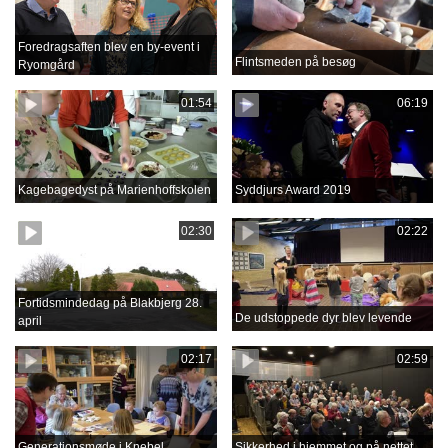
Foredragsaften blev en by-event i
Flintsmeden på besøg
Ryomgård
01:54
06:19
Kagebagedyst på Marienhoffskolen
Syddjurs Award 2019
02:30
02:22
Fortidsmindedag på Blakbjerg 28.
De udstoppede dyr blev levende
april
02:17
02:59
Generationsmøde i Knebel
Sikkerhed i hjemmet og på nettet