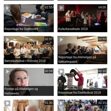
02:55
04:00
Reportage fra Outdoor#8
Kulturkavalkade 2019
02:37
02:55
Reportage fra Allehelgen på
Børnekulturnat i Hornslet 2019
Sølballegaard
00:59
02:10
Forskel på Allehelgen og
Reportage fra Ebelfestival 2019
Halloween
01:30
02:15