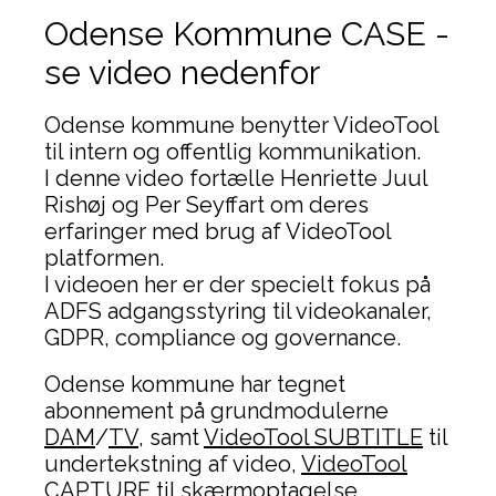
Odense Kommune CASE -
se video nedenfor
Odense kommune benytter VideoTool
til intern og offentlig kommunikation.
I denne video fortælle Henriette Juul
Rishøj og Per Seyffart om deres
erfaringer med brug af VideoTool
platformen.
I videoen her er der specielt fokus på
ADFS adgangsstyring til videokanaler,
GDPR, compliance og governance.
Odense kommune har tegnet
abonnement på grundmodulerne
DAM
/
TV
, samt
VideoTool SUBTITLE
til
undertekstning af video,
VideoTool
CAPTURE
til skærmoptagelse,