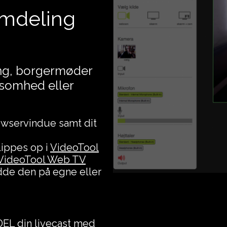
rmdeling
ing, borgermøder
ksomhed eller
owservindue samt dit
ippes op i
VideoTool
VideoTool Web TV
edde den på egne eller
 DEL din livecast med