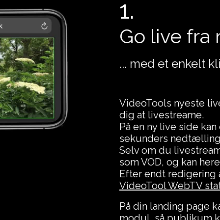
1.
Go live fra
... med et enkelt k
VideoTools nyeste liv
dig at livestreame.
På en ny live side kan
sekunders nedtælling
Selv om du livestream
som VOD, og kan heref
Efter endt redigering
VideoTool WebTV stat
På din landing page k
modul, så publikum ka