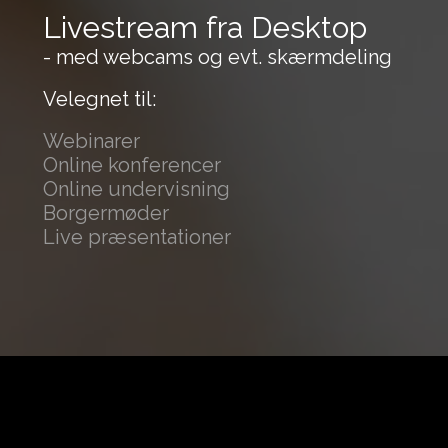
Livestream fra Desktop
- med webcams og evt. skærmdeling
Velegnet til:
Webinarer
Online konferencer
Online undervisning
Borgermøder
Live præsentationer