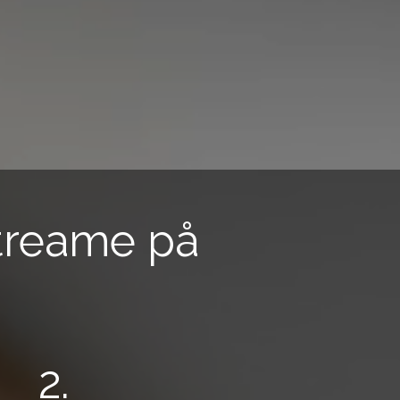
streame på
2.