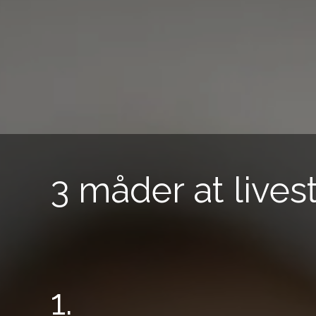
3 måder at live
1.