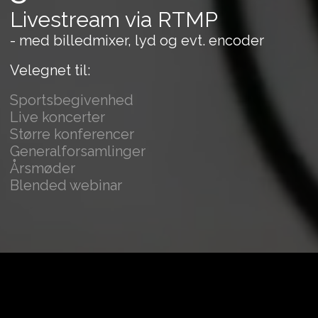
Livestream via RTMP
- med billedmixer, lyd og evt. encoder
Velegnet til:
Sportsbegivenhed
Live koncerter
Større konferencer
Generalforsamlinger
Årsmøder
Blended webinar