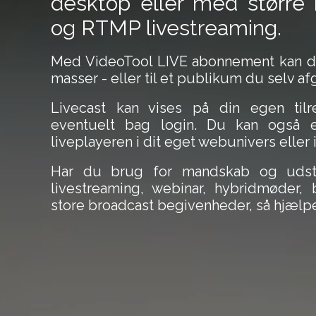
desktop eller med større
og RTMP livestreaming.
Med VideoTool LIVE abonnement kan du 
masser - eller til et publikum du selv af
Livecast kan vises på din egen tilr
eventuelt bag login. Du kan også
liveplayeren i dit eget webunivers eller 
Har du brug for mandskab og udstyr
livestreaming, webinar, hybridmøder,
store broadcast begivenheder, så hjælpe