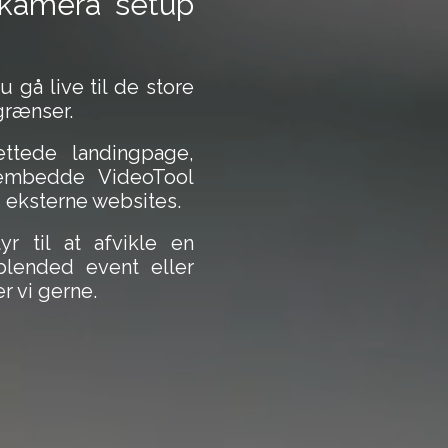
 kamera setup
gå live til de store
grænser.
ettede l
andingpage,
 embedde VideoTool
i eksterne websites.
 til at afvikle en
 blended event eller
r vi gerne.