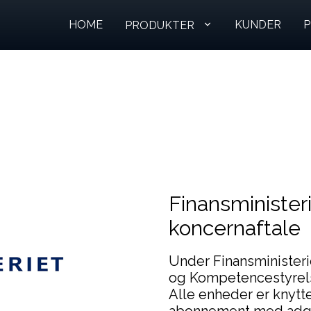
HOME
KUNDER
P
PRODUKTER
Finansminister
koncernaftale
Under Finansminister
og Kompetencestyrelse
Alle enheder er knytte