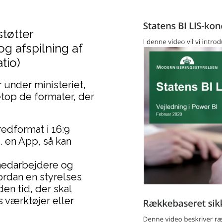
tøtter
g afspilning af
tio)
r under ministeriet,
netop de formater, der
redformat i 16:9
. en App, så kan
 medarbejdere og
ordan en styrelses
den tid, der skal
s værktøjer eller