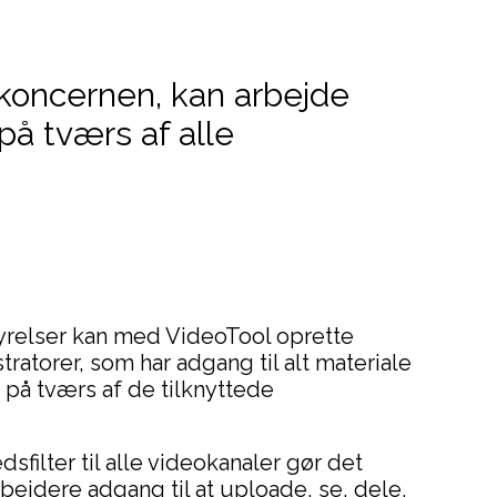
t koncernen, kan arbejde
på tværs af alle
tyrelser kan med VideoTool oprette
atorer, som har adgang til alt materiale
 på tværs af de tilknyttede
dsfilter til alle videokanaler gør det
bejdere adgang til at uploade, se, dele,