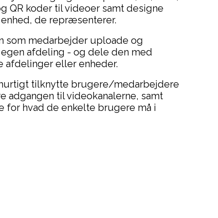
 QR koder til videoer samt designe
 enhed, de repræsenterer.
n som medarbejder uploade og
i egen afdeling - og dele den med
 afdelinger eller enheder.
hurtigt tilknytte brugere/medarbejdere
yre adgangen til videokanalerne, samt
e for hvad de enkelte brugere må i