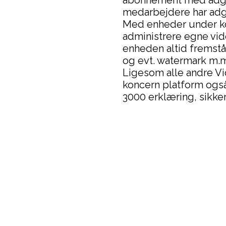
abonnement med adgan
medarbejdere har adga
Med enheder under kon
administrere egne vid
enheden altid fremstå
og evt. watermark m.
Ligesom alle andre Vi
koncern platform også
3000 erklæring, sikke