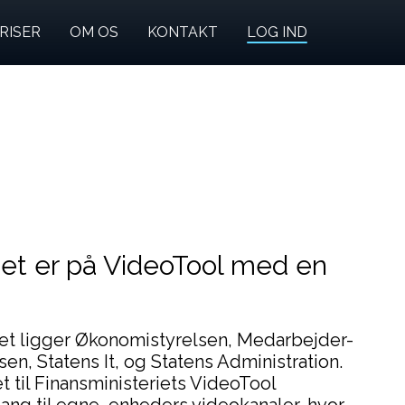
RISER
OM OS
KONTAKT
LOG IND
iet er på VideoTool med en
iet ligger Økonomistyrelsen, Medarbejder-
n, Statens It, og Statens Administration.
t til Finansministeriets VideoTool