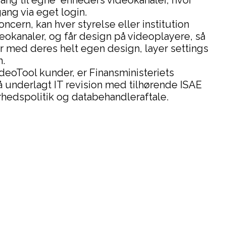
g til egne enheders videokanaler, hvor
ng via eget login.
cern, kan hver styrelse eller institution
eokanaler, og får design på videoplayere, så
r med deres helt egen design, layer settings
m.
deoTool kunder, er Finansministeriets
 underlagt IT revision med tilhørende ISAE
rhedspolitik og databehandleraftale.