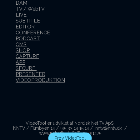
DAM
TV / WebTV
LIVE
SUBTITLE
EDITOR
CONFERENCE
PODCAST
CMS
SHOP
CAPTURE
APP
SECURE
PRESENTER
VIDEOPRODUKTION
VideoTool er udviklet af Nordisk Net Tv ApS.
NNTV / Filmbyen 14 / +45 33 14 15 14 / nntv@nntv.dk /
www.nntv.dk / CVR. 25491475
Prøv VideoTool