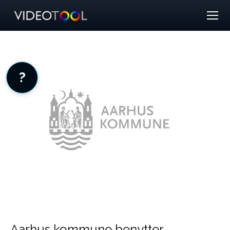
?
Aarhus kommune benytter