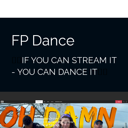
FP Dance
IF YOU CAN STREAM IT
👯‍♂️
- YOU CAN DANCE IT
👯‍♂️⁠