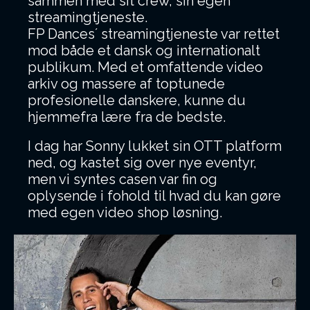
sammen med sit crew, sin egen
streamingtjeneste.
FP Dances´ streamingtjeneste var rettet
mod både et dansk og internationalt
publikum. Med et omfattende video
arkiv og massere af toptunede
profesionelle danskere, kunne du
hjemmefra lære fra de bedste.
I dag har Sonny lukket sin OTT platform
ned, og kastet sig over nye eventyr,
men vi syntes casen var fin og
oplysende i fohold til hvad du kan gøre
med egen video shop løsning.