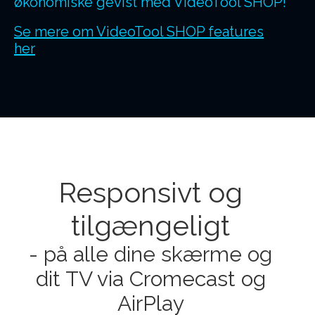
økonomiske gevist med VideoTool SHOP!
Se mere om VideoTool SHOP features
her
Responsivt og
tilgængeligt
- på alle dine skærme og
dit TV via Cromecast og
AirPlay