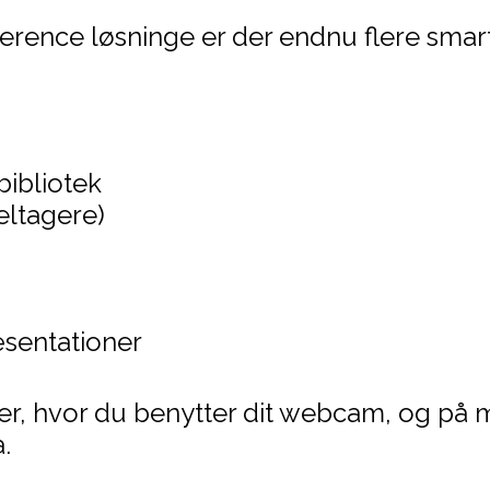
ence løsninge er der endnu flere smarte 
bibliotek
eltagere)
sentationer
r, hvor du benytter dit webcam, og på m
.