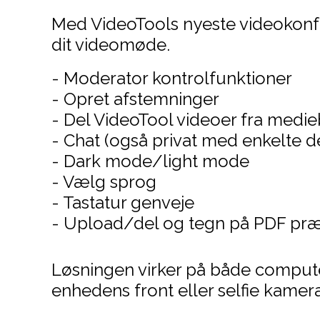
Med VideoTools nyeste videokonfer
dit videomøde.
- Moderator kontrolfunktioner
- Opret afstemninger
- Del VideoTool videoer fra medie
- Chat (også privat med enkelte d
- Dark mode/light mode
- Vælg sprog
- Tastatur genveje
- Upload/del og tegn på PDF præ
Løsningen virker på både compute
enhedens front eller selfie kamera