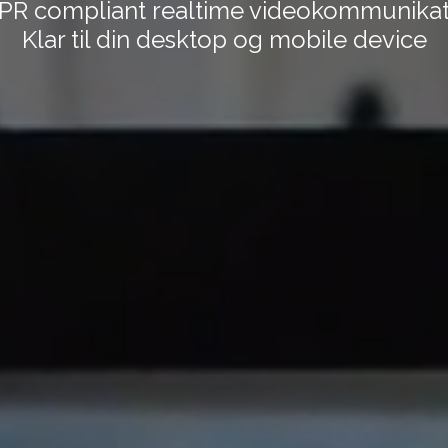
PR compliant realtime videokommunikat
Klar til din desktop og mobile device