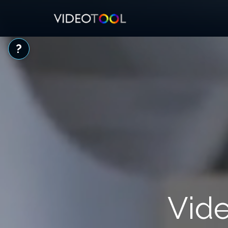
?
Vid