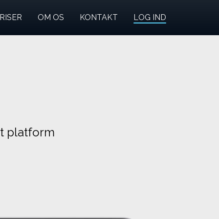
RISER
OM OS
KONTAKT
LOG IND
t platform