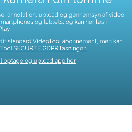
se, annotation, upload og gennemsyn af video.
smartphones og tablets, og kan hentes i
lay.
 dit standard VideoTool abonnement, men kan
oTool SECURTE GDPR løsningen
l optage og upload app her