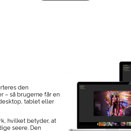
erteres den
er – så brugerne får en
esktop, tablet eller
, hvilket betyder, at
idige seere. Den