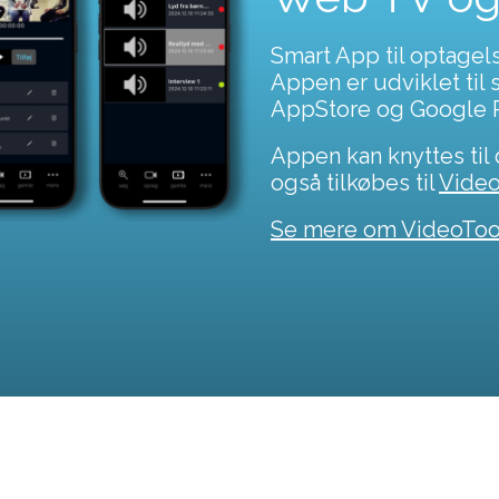
Smart App til optagel
Appen er udviklet til 
AppStore og Google P
Appen kan knyttes til
også tilkøbes til
Vide
Se mere om VideoToo