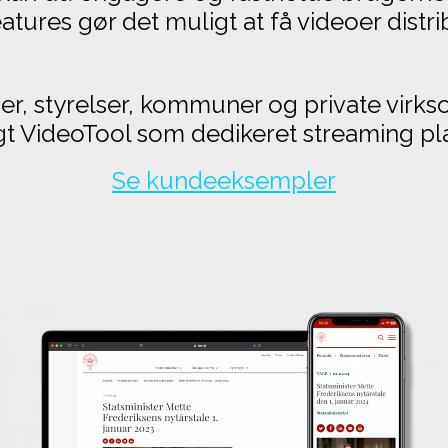
tures gør det muligt at få videoer distrib
ier, styrelser, kommuner og private vir
gt VideoTool som dedikeret streaming pl
Se kundeeksempler