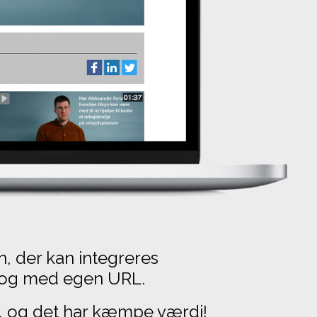
, der kan integreres
n og med egen URL.
, og det har kæmpe værdi!