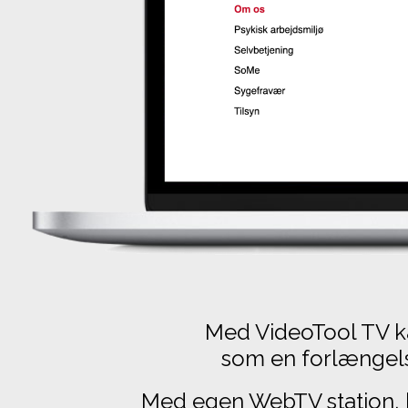
Med VideoTool TV ka
som en forlængels
Med egen WebTV station, 