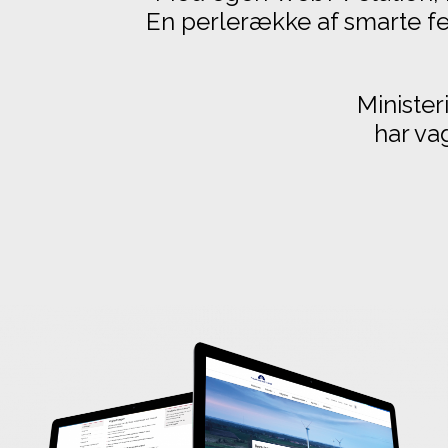
En perlerække af smarte fea
Minister
har va