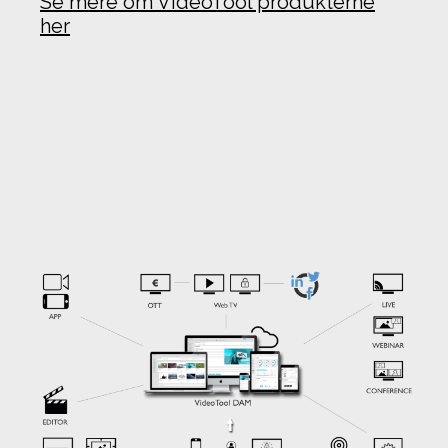
Se mere om VideoTool produkterne
her