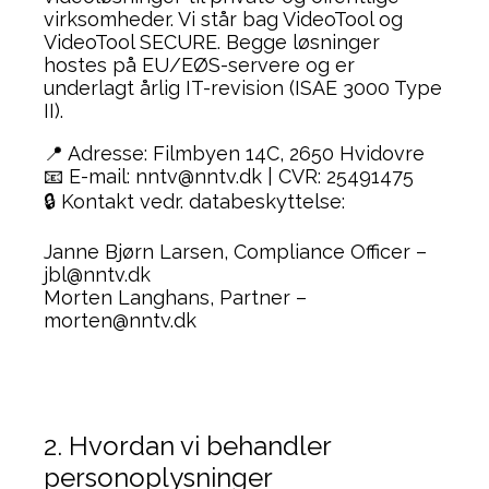
virksomheder. Vi står bag VideoTool og
VideoTool SECURE. Begge løsninger
hostes på EU/EØS-servere og er
underlagt årlig IT-revision (ISAE 3000 Type
II).
📍 Adresse: Filmbyen 14C, 2650 Hvidovre
📧 E-mail: nntv@nntv.dk | CVR: 25491475
🔒 Kontakt vedr. databeskyttelse:
Janne Bjørn Larsen, Compliance Officer –
jbl@nntv.dk
Morten Langhans, Partner –
morten@nntv.dk
2. Hvordan vi behandler
personoplysninger