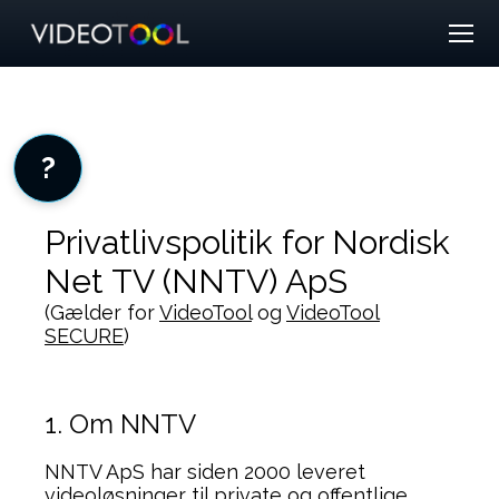
?
Privatlivspolitik for Nordisk
Net TV (NNTV) ApS
(Gælder for
VideoTool
og
VideoTool
SECURE
)
1. Om NNTV
NNTV ApS har siden 2000 leveret
videoløsninger til private og offentlige