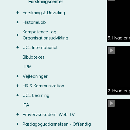
Forskningscenter
+
Forskning & Udvikling
+
HistorieLab
Kompetence- og
+
Organisationsudvikling
5. Hvad er
+
UCL International
Biblioteket
TPM
+
Vejledninger
+
HR & Kommunikation
2. Hvad er 
+
UCL Learning
ITA
+
Erhvervsakademi Web TV
+
Pædagoguddannelsen - Offentlig