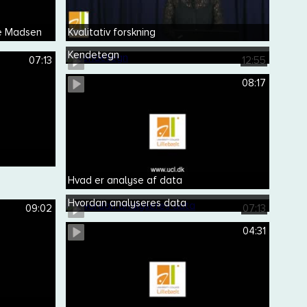
he Madsen
Kvalitativ forskning
Kendetegn
07:13
12:55
08:17
Hvad er analyse af data
Hvordan analyseres data
09:02
07:13
04:31