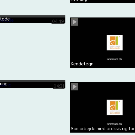
etode
04:49
Kendetegn
ring
04:31
Samarbejde med praksis og fors