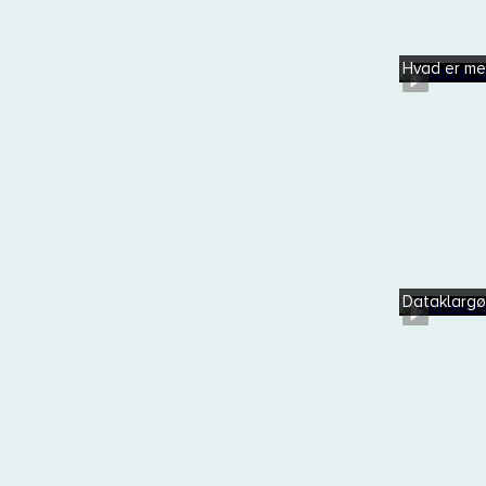
Hvad er m
Dataklargø