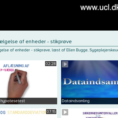
ælgelse af enheder - stikprøve
else af enheder - stikprøve, læst af Ellen Bugge, Sygeplejerske
02:28
 hypotesetest
Dataindsamling
07:15