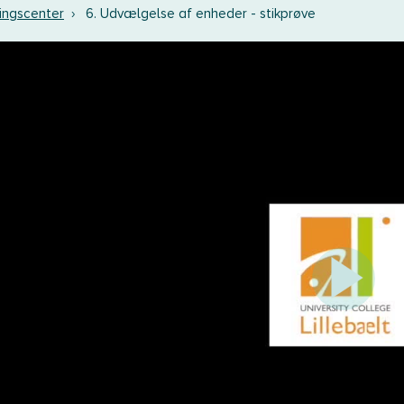
ingscenter
›
6. Udvælgelse af enheder - stikprøve