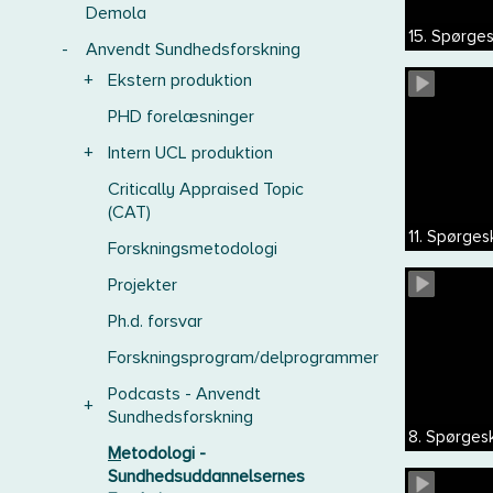
Demola
15. Spørges
-
Anvendt Sundhedsforskning
+
Ekstern produktion
PHD forelæsninger
+
Intern UCL produktion
Critically Appraised Topic
(CAT)
11. Spørge
Forskningsmetodologi
Projekter
Ph.d. forsvar
Forskningsprogram/delprogrammer
Podcasts - Anvendt
+
Sundhedsforskning
8. Spørgesk
Metodologi -
Sundhedsuddannelsernes