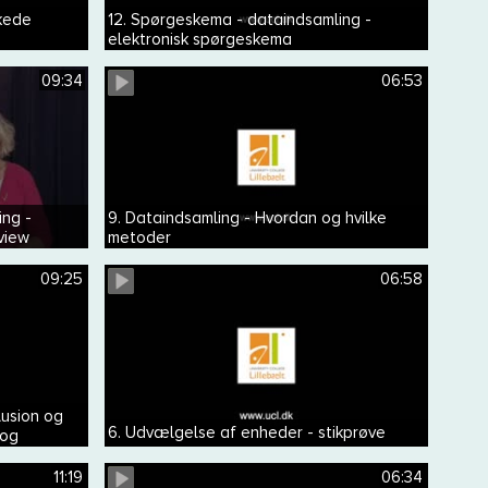
kede
12. Spørgeskema - dataindsamling -
elektronisk spørgeskema
09:34
06:53
ing -
9. Dataindsamling - Hvordan og hvilke
view
metoder
09:25
06:58
lusion og
6. Udvælgelse af enheder - stikprøve
 og
11:19
06:34