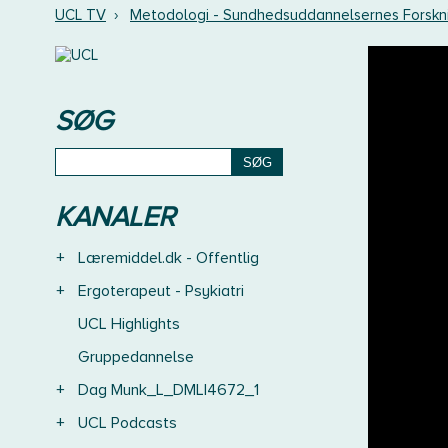
UCL TV
›
Metodologi - Sundhedsuddannelsernes Forskn
SØG
KANALER
+
Læremiddel.dk - Offentlig
+
Ergoterapeut - Psykiatri
UCL Highlights
Gruppedannelse
+
Dag Munk_L_DMLI4672_1
+
UCL Podcasts