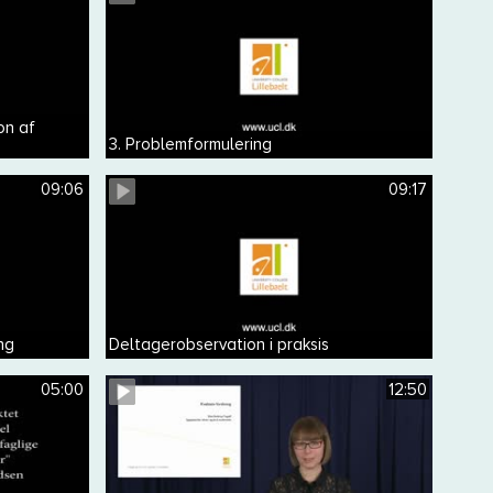
on af
3. Problemformulering
09:06
09:17
ng
Deltagerobservation i praksis
05:00
12:50