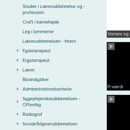
Studier i Læreruddannelse og -
profession
Craft i børnehøjde
Leg i lommerne
Varians og
Læreruddannelsen - Intern
+
Fysioterapeut
+
Ergoterapeut
+
Lærer
Bioanalytiker
P-værdi
+
Administrationsbachelor
Sygeplejerskeuddannelsen -
+
Offentlig
+
Radiograf
+
Socialrådgiveruddannelsen