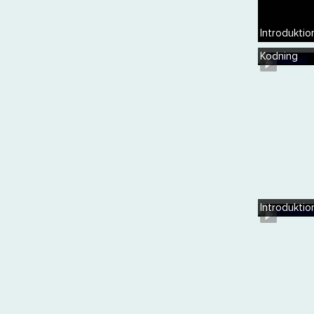
Introduktio
Kodning
Introduktio