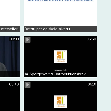
intervaller)
Datatyper og skala-niveau
09:33
05:58
14. Spørgeskema - introduktionsbrev
08:40
06:31