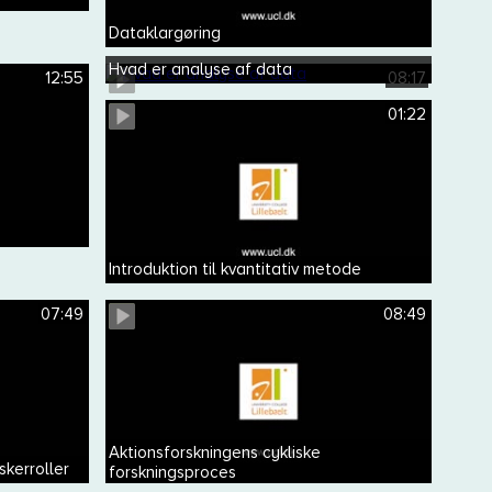
Dataklargøring
Hvad er analyse af data
12:55
08:17
01:22
Introduktion til kvantitativ metode
07:49
08:49
Aktionsforskningens cykliske
kerroller
forskningsproces