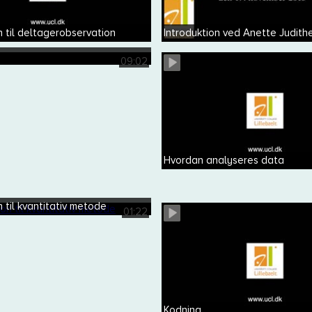
n til deltagerobservation
Introduktion ved Anette Judit
09:02
Hvordan analyseres data
n til kvantitativ metode
01:22
Kodning