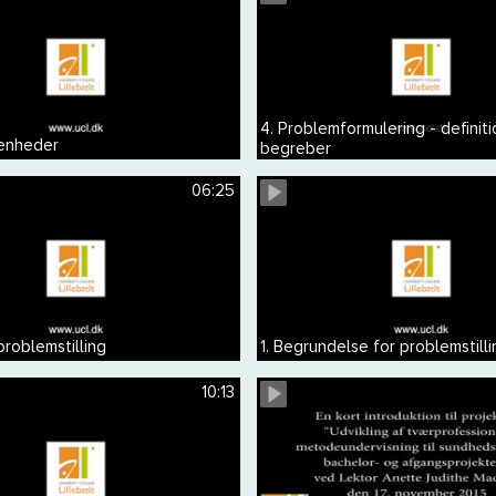
4. Problemformulering - definiti
 enheder
begreber
06:25
problemstilling
1. Begrundelse for problemstilli
10:13