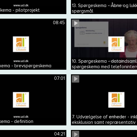
13. Spørgeskema - Åbne og luk
kema - pilotprojekt
spørgsmål
08:45
10. Spørgeskema - dataindsaml
skema - brevspørgeskema
spørgeskema med telefoninter
07:01
7. Udvælgelse af enheder - ink
ema - definition
eksklusion samt repræsentativ
generaliserbar
04:21