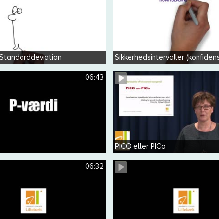
 Standarddeviation
Sikkerhedsintervaller (konfidens
06:43
PICO eller PICo
06:32