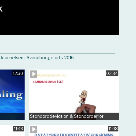
uddannelsen i Svendborg, marts 2016
12:30
02:34
Standarddeviation & Standarderror
11:43
11:08