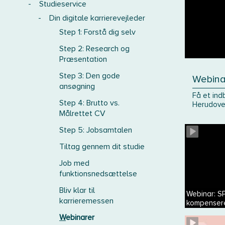
-
Studieservice
-
Din digitale karrierevejleder
Step 1: Forstå dig selv
Step 2: Research og
Præsentation
Step 3: Den gode
Webina
ansøgning
Få et ind
Step 4: Brutto vs.
Herudover
Målrettet CV
Step 5: Jobsamtalen
Tiltag gennem dit studie
Job med
funktionsnedsættelse
Bliv klar til
Webinar: SP
karrieremessen
kompenser
Webinarer