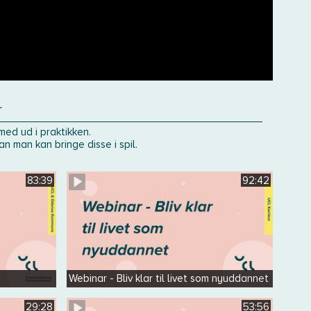
r
med ud i praktikken.
n man kan bringe disse i spil.
83:39
92:42
Webinar - Bliv klar til livet som nyuddannet
29:28
53:56