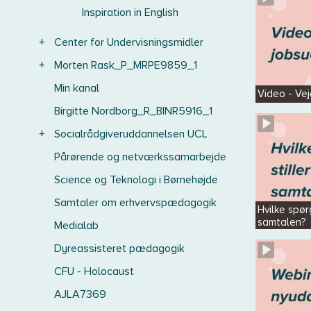
Inspiration in English
+
Center for Undervisningsmidler
+
Morten Rask_P_MRPE9859_1
Min kanal
Video - Vej
Birgitte Nordborg_R_BINR5916_1
+
Socialrådgiveruddannelsen UCL
Pårørende og netværkssamarbejde
Science og Teknologi i Børnehøjde
Samtaler om erhvervspædagogik
Hvilke spørg
samtalen?
Medialab
Dyreassisteret pædagogik
CFU - Holocaust
AJLA7369