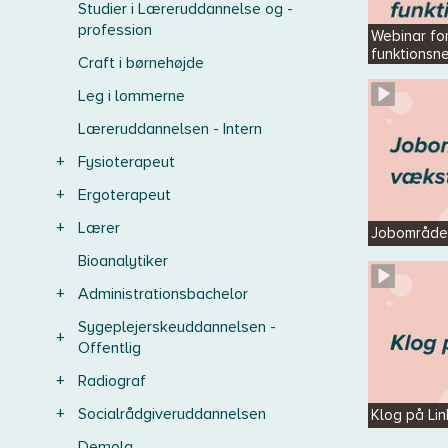
Studier i Læreruddannelse og -
profession
Webinar f
funktionsn
Craft i børnehøjde
Leg i lommerne
Læreruddannelsen - Intern
+
Fysioterapeut
+
Ergoterapeut
+
Lærer
Jobområde
Bioanalytiker
+
Administrationsbachelor
Sygeplejerskeuddannelsen -
+
Offentlig
+
Radiograf
+
Socialrådgiveruddannelsen
Klog på Lin
Demola