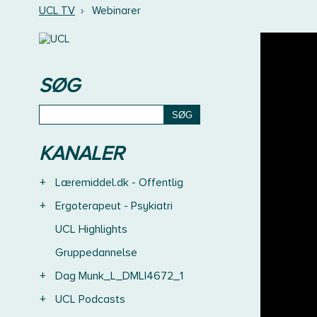
UCL TV
›
Webinarer
SØG
KANALER
+
Læremiddel.dk - Offentlig
+
Ergoterapeut - Psykiatri
UCL Highlights
Gruppedannelse
+
Dag Munk_L_DMLI4672_1
+
UCL Podcasts