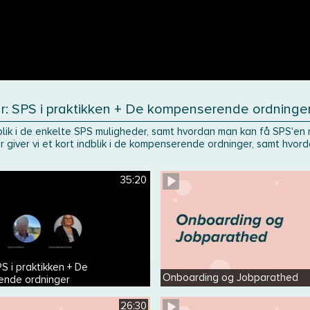
r: SPS i praktikken + De kompenserende ordninge
blik i de enkelte SPS muligheder, samt hvordan man kan få SPS'en 
 giver vi et kort indblik i de kompenserende ordninger, samt hvorda
35:20
S i praktikken + De
Onboarding og Jobparathed
ende ordninger
26:30