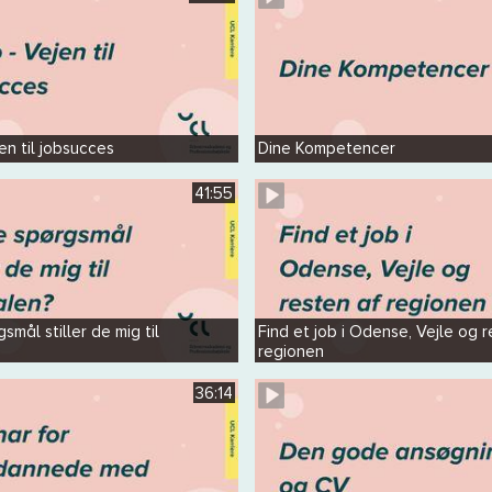
en til jobsucces
Dine Kompetencer
41:55
smål stiller de mig til
Find et job i Odense, Vejle og 
regionen
36:14