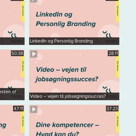
LinkedIn og Personlig Branding
50:38
28:11
resten af
Video – vejen til jobsøgningssucces?
47:11
37:23