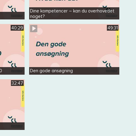
Dine kompetencer – kan du overhovedet
noget?
40:29
49:31
20
Den gode ansøgning
32:47