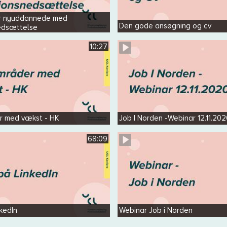
or nyuddannede med
Den gode ansøgning og cv
edsættelse
10:27
r med vækst - HK
Job I Norden -Webinar 12.11.20
68:09
kedIn
Webinar Job i Norden