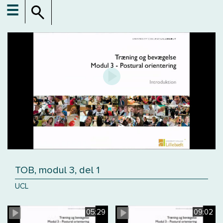
☰
TOB, modul 3, del 1
UCL
05:29
09:02