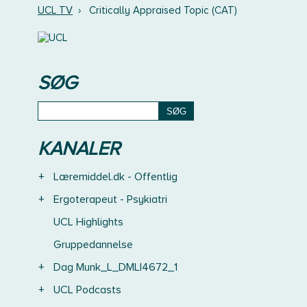
UCL TV
›
Critically Appraised Topic (CAT)
SØG
KANALER
+
Læremiddel.dk - Offentlig
+
Ergoterapeut - Psykiatri
UCL Highlights
Gruppedannelse
+
Dag Munk_L_DMLI4672_1
+
UCL Podcasts