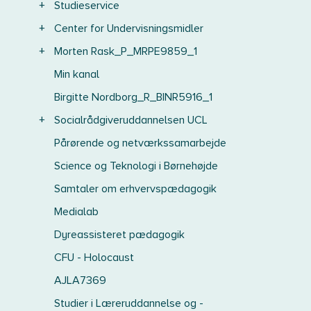
+
Studieservice
+
Center for Undervisningsmidler
+
Morten Rask_P_MRPE9859_1
Min kanal
Birgitte Nordborg_R_BINR5916_1
+
Socialrådgiveruddannelsen UCL
Pårørende og netværkssamarbejde
Science og Teknologi i Børnehøjde
Samtaler om erhvervspædagogik
Medialab
Dyreassisteret pædagogik
CFU - Holocaust
AJLA7369
Studier i Læreruddannelse og -