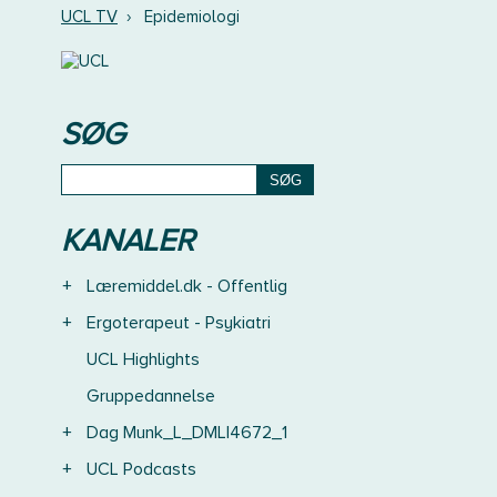
UCL TV
›
Epidemiologi
SØG
KANALER
+
Læremiddel.dk - Offentlig
+
Ergoterapeut - Psykiatri
UCL Highlights
Gruppedannelse
+
Dag Munk_L_DMLI4672_1
+
UCL Podcasts