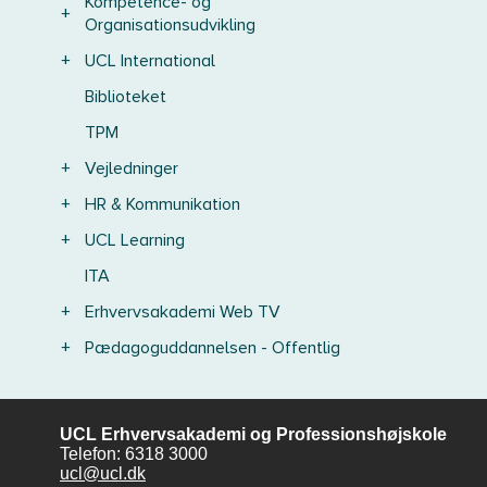
Kompetence- og
+
Organisationsudvikling
+
UCL International
Biblioteket
TPM
+
Vejledninger
+
HR & Kommunikation
+
UCL Learning
ITA
+
Erhvervsakademi Web TV
+
Pædagoguddannelsen - Offentlig
UCL Erhvervsakademi og Professionshøjskole
Telefon: 6318 3000
ucl@ucl.dk