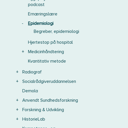
podcast
Ernæringslære
-
Epidemiologi
Begreber, epidemiologi
Hjertestop på hospital
+
Medicinhåndtering
Kvantitativ metode
+
Radiograf
+
Socialrådgiveruddannelsen
Demola
+
Anvendt Sundhedsforskning
+
Forskning & Udvikling
+
HistorieLab