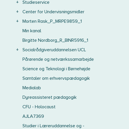
+
Studieservice
+
Center for Undervisningsmidler
+
Morten Rask_P_MRPE9859_1
Min kanal
Birgitte Nordborg_R_BINR5916_1
+
Socialrådgiveruddannelsen UCL
Pårørende og netværkssamarbejde
Science og Teknologi i Børnehøjde
Samtaler om erhvervspædagogik
Medialab
Dyreassisteret pædagogik
CFU - Holocaust
AJLA7369
Studier i Læreruddannelse og -