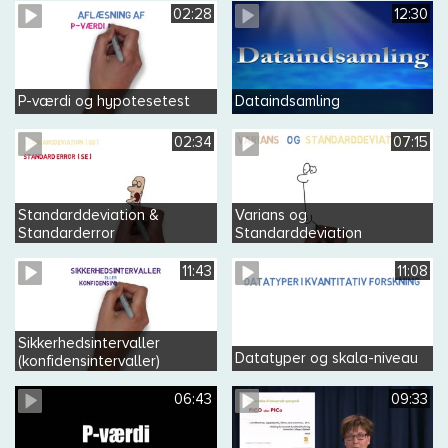
02:28
12:30
P-værdi og hypotesetest
Dataindsamling
02:34
07:15
Standarddeviation &
Varians og
Standarderror
Standarddeviation
11:43
11:08
Sikkerhedsintervaller
Datatyper og skala-niveau
(konfidensintervaller)
06:43
09:33