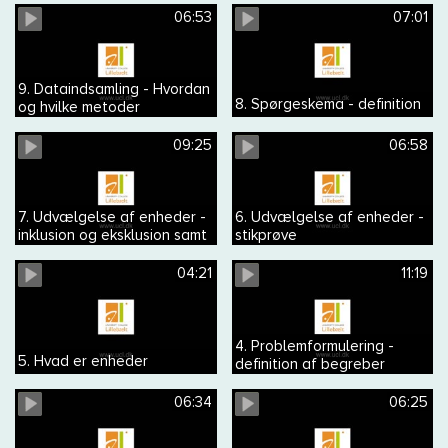
telefoninterview
06:53
07:01
9. Dataindsamling - Hvordan
8. Spørgeskema - definition
og hvilke metoder
09:25
06:58
7. Udvælgelse af enheder -
6. Udvælgelse af enheder -
inklusion og eksklusion samt
stikprøve
repræsentativ og
generaliserbar
04:21
11:19
4. Problemformulering -
5. Hvad er enheder
definition af begreber
06:34
06:25