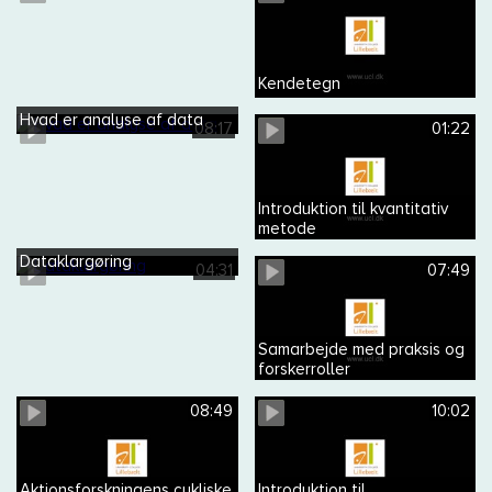
Kendetegn
Hvad er analyse af data
08:17
01:22
Introduktion til kvantitativ
metode
Dataklargøring
04:31
07:49
Samarbejde med praksis og
forskerroller
08:49
10:02
Aktionsforskningens cykliske
Introduktion til