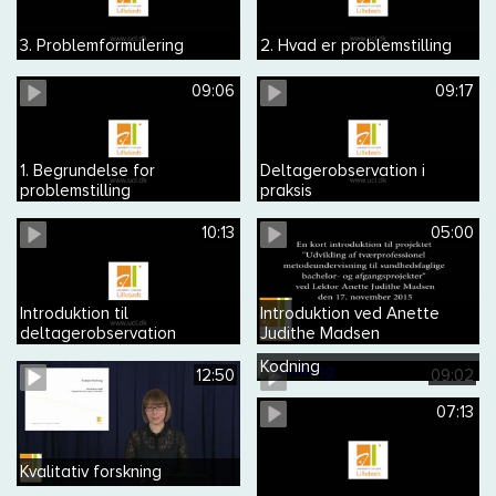
3. Problemformulering
2. Hvad er problemstilling
09:06
09:17
1. Begrundelse for
Deltagerobservation i
problemstilling
praksis
10:13
05:00
Introduktion til
Introduktion ved Anette
deltagerobservation
Judithe Madsen
Kodning
12:50
09:02
07:13
Kvalitativ forskning