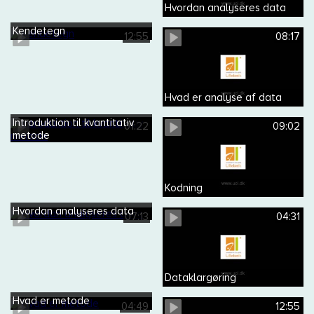
Hvordan analyseres data
Kendetegn
12:55
08:17
Hvad er analyse af data
Introduktion til kvantitativ
01:22
09:02
metode
Kodning
Hvordan analyseres data
07:13
04:31
Dataklargøring
Hvad er metode
04:49
12:55