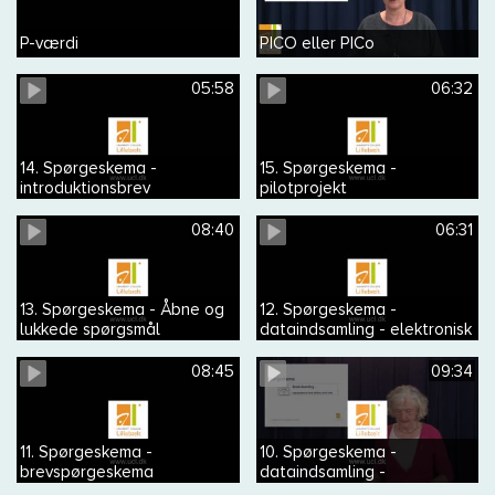
P-værdi
PICO eller PICo
05:58
06:32
14. Spørgeskema -
15. Spørgeskema -
introduktionsbrev
pilotprojekt
08:40
06:31
13. Spørgeskema - Åbne og
12. Spørgeskema -
lukkede spørgsmål
dataindsamling - elektronisk
spørgeskema
08:45
09:34
11. Spørgeskema -
10. Spørgeskema -
brevspørgeskema
dataindsamling -
spørgeskema med