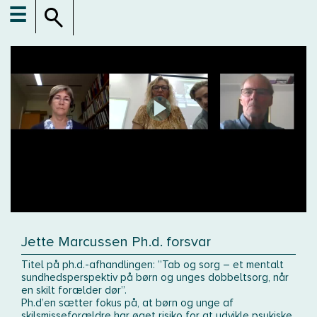
☰
Jette Marcussen Ph.d. forsvar
Titel på ph.d.-afhandlingen: ”Tab og sorg – et mentalt
sundhedsperspektiv på børn og unges dobbeltsorg, når
en skilt forælder dør”.
Ph.d’en sætter fokus på, at børn og unge af
skilsmisseforældre har øget risiko for at udvikle psykiske