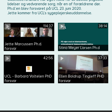
lidelser og vedvarende sorg, når en af forældrene dør.
Ph.d.’en blev forsvaret på UCL 23. juni 2020.
Jette kommer fra UCL’s sygeplejerskeuddannelse.
114:37
38:14
Jette Marcussen Ph.d.
Stina Meyer Larsen Ph.d
forsvar
42:56
37:33
UCL - Barbara Voltelen PhD
Ellen Boldrup Tingleff PHD
forsvar
forsvar