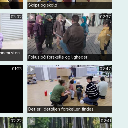
Skript og skala
03:02
02:37
nnem sten,
Fokus på forskelle og ligheder
01:23
02:47
Det er i detaljen forskellen findes
02:22
02:41