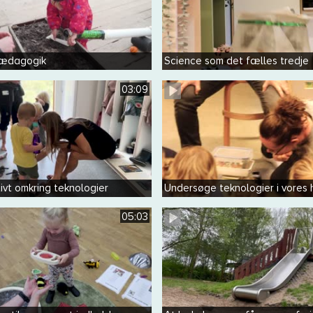
ædagogik
Science som det fælles tredje
03:09
ivt omkring teknologier
Undersøge teknologier i vores
05:03