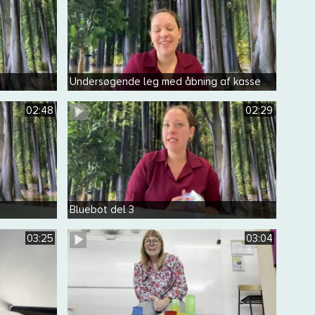
Undersøgende leg med åbning af kasse
02:48
02:29
Bluebot del 3
03:25
03:04