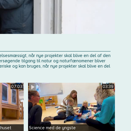
sesmæssigt, når nye projekter skal blive en del af den
søgende tilgang til natur og naturfænomener bliver
riske og kan bruges, når nye projekter skal blive en del
07:03
03:39
ehuset
Science med de yngste