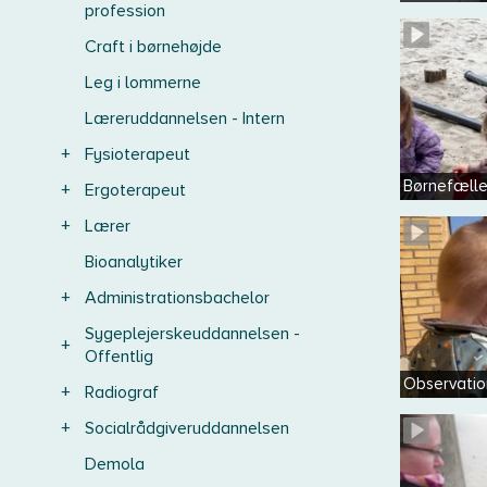
profession
Craft i børnehøjde
Leg i lommerne
Læreruddannelsen - Intern
+
Fysioterapeut
Børnefæll
+
Ergoterapeut
+
Lærer
Bioanalytiker
+
Administrationsbachelor
Sygeplejerskeuddannelsen -
+
Offentlig
Observatio
+
Radiograf
+
Socialrådgiveruddannelsen
Demola