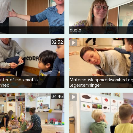
duplo
02:52
nter af matematisk
Matematisk opmærksomhed o
mhed
legestemninger
04:46