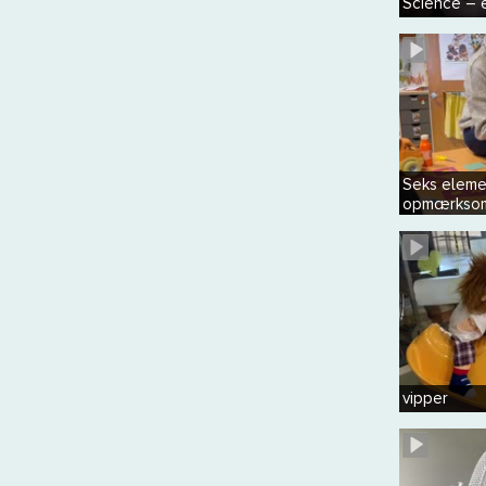
Science – e
Seks eleme
opmærkso
vipper