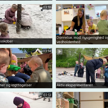
03:18
Dannelse, mod, nysgerrighed o
esskaber
vedholdenhed
03:14
ner og iagttagelser
Aktiv eksperimenteren
03:13