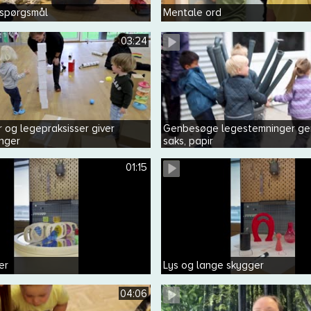
 spørgsmål
Mentale ord
03:24
 og legepraksisser giver
Genbesøge legestemninger ge
nger
saks, papir
01:15
er
Lys og lange skygger
04:06