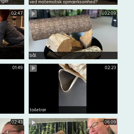
inger
ved matematisk opmærksomhed?
02:47
02:09
g
bål
01:49
02:23
toiletrør
02:43
06:09