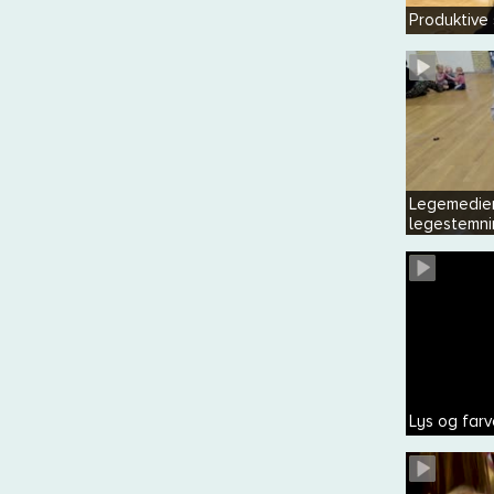
Produktive
Legemedier
legestemni
Lys og farv