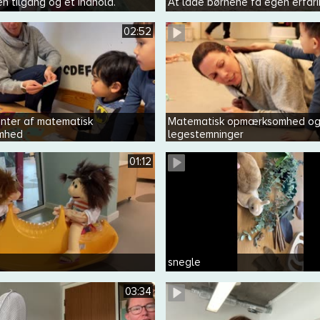
n tilgang og et indhold.
At lade børnene få egen erfar
02:52
nter af matematisk
Matematisk opmærksomhed o
mhed
legestemninger
01:12
snegle
03:34