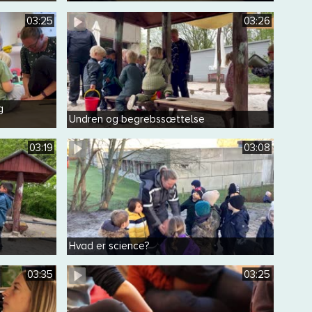
03:25
03:26
g
Undren og begrebssættelse
03:19
03:08
Hvad er science?
03:35
03:25