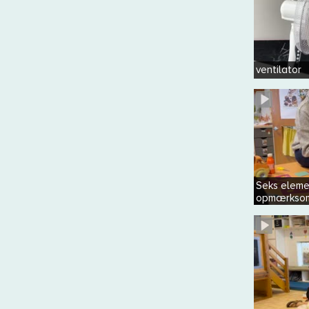
ventilator
Seks eleme
opmærkso