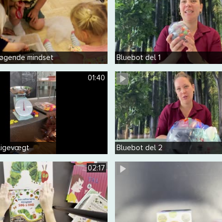
søgende mindset
Bluebot del 1
01:40
ligevægt
Bluebot del 2
02:17