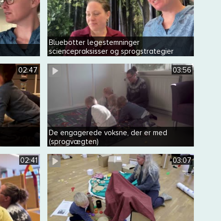
Bluebotter legestemninger
sciencepraksisser og sprogstrategier
02:47
03:56
g
De engagerede voksne, der er med
(sprogvægten)
02:41
03:07