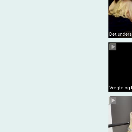
Det under
Vægte og 