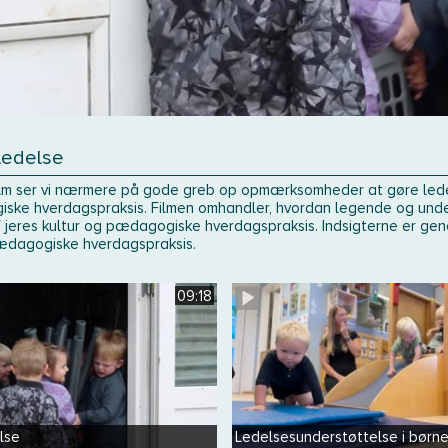
ledelse
ilm ser vi nærmere på gode greb op opmærksomheder at gøre ledel
ske hverdagspraksis. Filmen omhandler, hvordan legende og under
 jeres kultur og pædagogiske hverdagspraksis. Indsigterne er gene
ædagogiske hverdagspraksis.
09:18
lse
Ledelsesunderstøttelse i børn