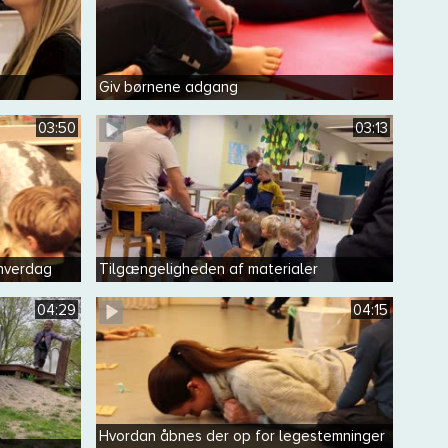
Giv børnene adgang
03:50
03:13
 hverdag
Tilgængeligheden af materialer
04:29
04:15
Hvordan åbnes der op for legestemninger