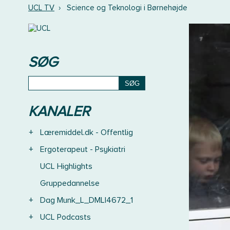
UCL TV
›
Science og Teknologi i Børnehøjde
SØG
KANALER
+
Læremiddel.dk - Offentlig
+
Ergoterapeut - Psykiatri
UCL Highlights
Gruppedannelse
+
Dag Munk_L_DMLI4672_1
+
UCL Podcasts