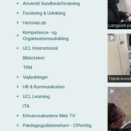
+
Anvendt Sundhedsforskning
+
Forskning & Udvikling
+
HistorieLab
Langsom p
Kompetence- og
+
Organisationsudvikling
+
UCL International
Biblioteket
TPM
+
Vejledninger
Tænk kreat
+
HR & Kommunikation
+
UCL Learning
ITA
+
Erhvervsakademi Web TV
+
Pædagoguddannelsen - Offentlig