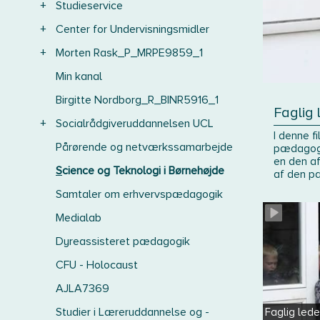
+
Studieservice
+
Center for Undervisningsmidler
+
Morten Rask_P_MRPE9859_1
Min kanal
Birgitte Nordborg_R_BINR5916_1
Faglig 
+
Socialrådgiveruddannelsen UCL
I denne f
Pårørende og netværkssamarbejde
pædagogi
en den af
Science og Teknologi i Børnehøjde
af den p
Samtaler om erhvervspædagogik
Medialab
Dyreassisteret pædagogik
CFU - Holocaust
AJLA7369
Studier i Læreruddannelse og -
Faglig lede