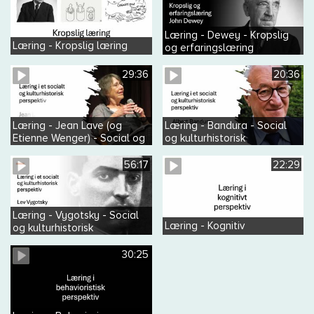
Læring - Dewey - Kropslig
Læring - Kropslig læring
og erfaringslæring
29:36
20:36
Læring - Jean Lave (og
Læring - Bandura - Social
Etienne Wenger) - Social og
og kulturhistorisk
kulurhistorisk
56:17
22:29
Læring - Vygotsky - Social
Læring - Kognitiv
og kulturhistorisk
30:25