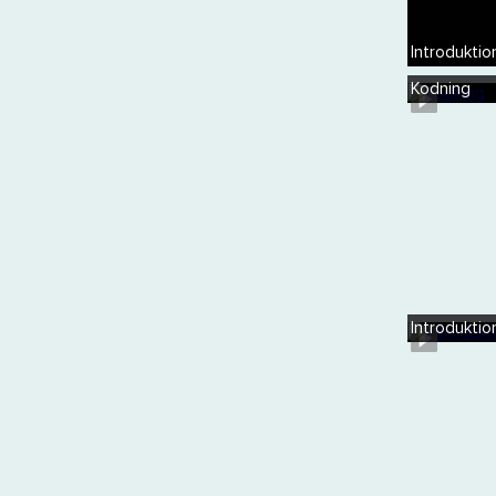
Introduktio
Kodning
Introduktio