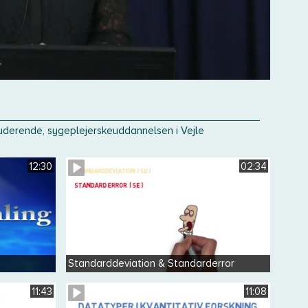
 studerende, sygeplejerskeuddannelsen i Vejle
12:30
02:34
Standarddeviation & Standarderror
11:43
11:08