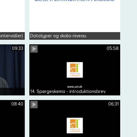
intervaller)
Datatyper og skala-niveau
09:33
05:58
14. Spørgeskema - introduktionsbrev
08:40
06:31