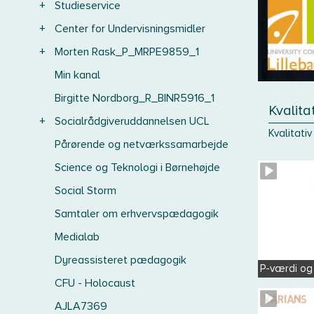
+
Studieservice
+
Center for Undervisningsmidler
+
Morten Rask_P_MRPE9859_1
Min kanal
Birgitte Nordborg_R_BINR5916_1
Kvalita
+
Socialrådgiveruddannelsen UCL
Kvalitati
Pårørende og netværkssamarbejde
Science og Teknologi i Børnehøjde
Social Storm
Samtaler om erhvervspædagogik
Medialab
Dyreassisteret pædagogik
P-værdi og
CFU - Holocaust
AJLA7369