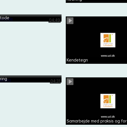
etode
04:49
Kendetegn
ring
04:31
Samarbejde med praksis og fors