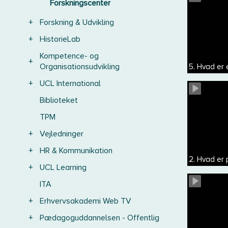
Forskningscenter
+
Forskning & Udvikling
+
HistorieLab
Kompetence- og
+
Organisationsudvikling
5. Hvad er
+
UCL International
Biblioteket
TPM
+
Vejledninger
+
HR & Kommunikation
2. Hvad er 
+
UCL Learning
ITA
+
Erhvervsakademi Web TV
+
Pædagoguddannelsen - Offentlig