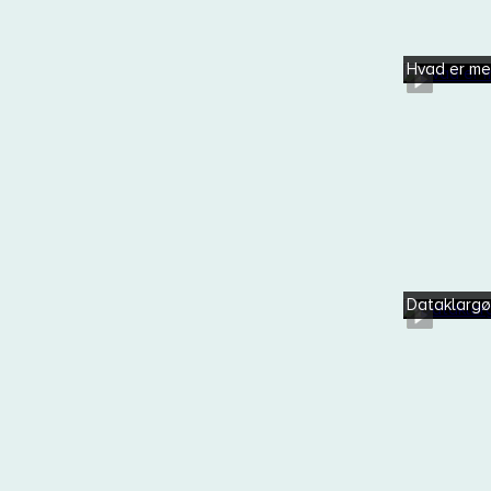
Hvad er m
Dataklargø