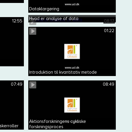
Dataklargøring
Hvad er analyse af data
12:55
08:17
01:22
Introduktion til kvantitativ metode
07:49
08:49
Aktionsforskningens cykliske
kerroller
forskningsproces