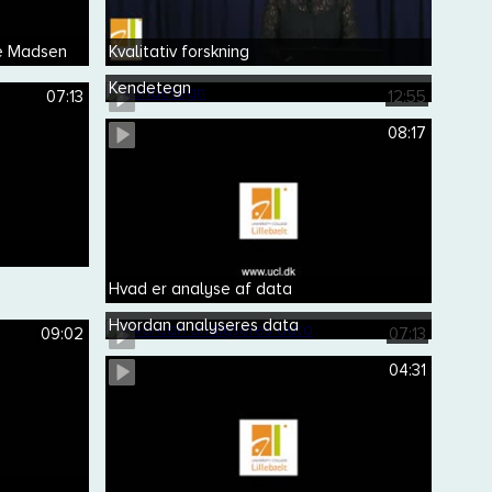
he Madsen
Kvalitativ forskning
Kendetegn
07:13
12:55
08:17
Hvad er analyse af data
Hvordan analyseres data
09:02
07:13
04:31