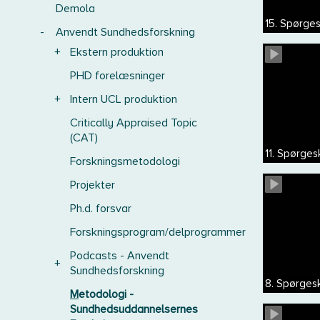
Demola
15. Spørges
-
Anvendt Sundhedsforskning
+
Ekstern produktion
PHD forelæsninger
+
Intern UCL produktion
Critically Appraised Topic
(CAT)
11. Spørge
Forskningsmetodologi
Projekter
Ph.d. forsvar
Forskningsprogram/delprogrammer
Podcasts - Anvendt
+
Sundhedsforskning
8. Spørgesk
Metodologi -
Sundhedsuddannelsernes