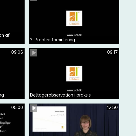
on af
3. Problemformulering
09:06
09:17
ng
Deltagerobservation i praksis
05:00
12:50