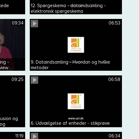
kede
12. Spørgeskema - dataindsamling -
elektronisk spørgeskema
09:34
06:53
ing -
9. Dataindsamling - Hvordan og hvilke
view
metoder
09:25
06:58
lusion og
6. Udvælgelse af enheder - stikprøve
 og
11:19
06:34