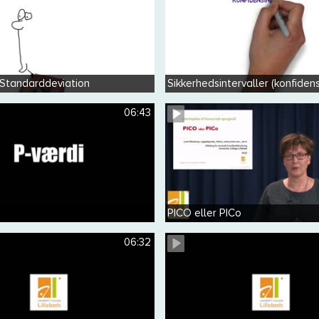
 Standarddeviation
Sikkerhedsintervaller (konfidens
06:43
PICO eller PICo
06:32