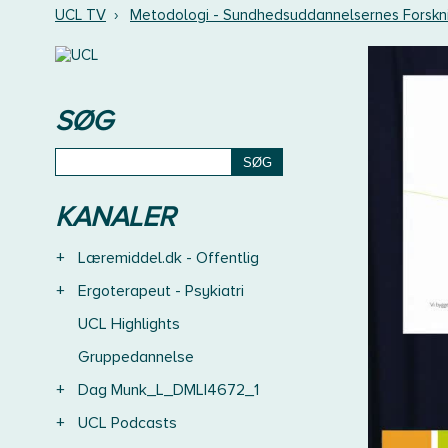
UCL TV
›
Metodologi - Sundhedsuddannelsernes Forskn
SØG
KANALER
+
Læremiddel.dk - Offentlig
+
Ergoterapeut - Psykiatri
UCL Highlights
Gruppedannelse
+
Dag Munk_L_DMLI4672_1
+
UCL Podcasts