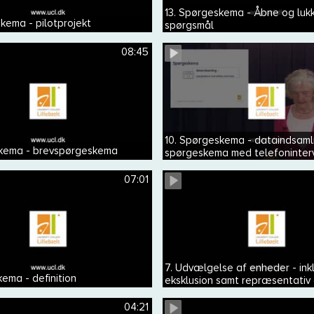
13. Spørgeskema - Åbne og luk
kema - pilotprojekt
spørgsmål
08:45
10. Spørgeskema - dataindsaml
skema - brevspørgeskema
spørgeskema med telefoninter
07:01
7. Udvælgelse af enheder - ink
ema - definition
eksklusion samt repræsentativ
generaliserbar
04:21