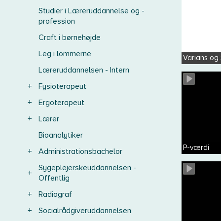
Studier i Læreruddannelse og -
profession
Craft i børnehøjde
Leg i lommerne
Varians og
Læreruddannelsen - Intern
+
Fysioterapeut
+
Ergoterapeut
+
Lærer
Bioanalytiker
P-værdi
+
Administrationsbachelor
Sygeplejerskeuddannelsen -
+
Offentlig
+
Radiograf
+
Socialrådgiveruddannelsen