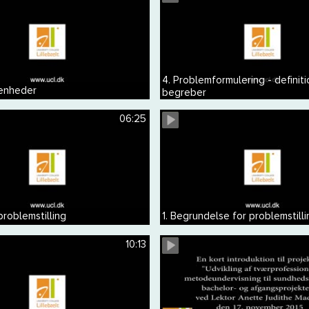
4. Problemformulering - definiti
 enheder
begreber
06:25
problemstilling
1. Begrundelse for problemstilli
10:13