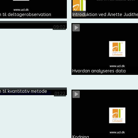
n til deltagerobservation
Introduktion ved Anette Judit
09:02
Hvordan analyseres data
n til kvantitativ metode
01:22
Kodning