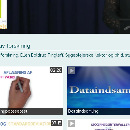
tiv forskning
v forskning, Ellen Boldrup Tingleff, Sygeplejerske, lektor og ph.d.
02:28
 hypotesetest
Dataindsamling
07:15