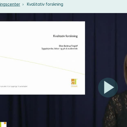
ingscenter
›
Kvalitativ forskning