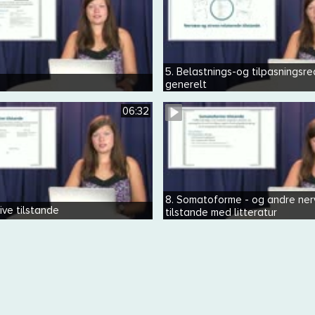
5. Belastnings-og tilpasningsre
generelt
06:32
8. Somatoforme - og andre ne
tive tilstande
tilstande med litteratur