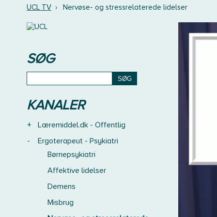
UCL TV
›
Nervøse- og stressrelaterede lidelser
SØG
KANALER
+
Læremiddel.dk - Offentlig
-
Ergoterapeut - Psykiatri
Børnepsykiatri
Affektive lidelser
Demens
Misbrug