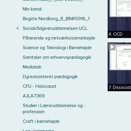
Min kanal
Birgitte Nordborg_R_BINR5916_1
+
Socialrådgiveruddannelsen UCL
4. OCD
Pårørende og netværkssamarbejde
Science og Teknologi i Børnehøjde
Samtaler om erhvervspædagogik
Medialab
Dyreassisteret pædagogik
CFU - Holocaust
7. Dissocia
AJLA7369
Studier i Læreruddannelse og -
profession
Craft i børnehøjde