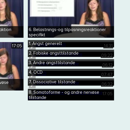
aktion
6. Belastnings-og tilpasningsreaktioner
specifikt
1. Angst generelt
17:05
14:31
2. Fobiske angsttilstande
09:22
3. Andre angsttilstande
06:12
4. OCD
07:47
7. Dissociative tilstande
rvøse
06:32
8. Somatoforme - og andre nervøse
17:05
tilstande