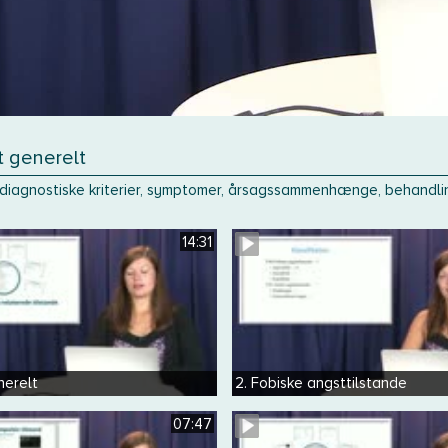
t generelt
 diagnostiske kriterier, symptomer, årsagssammenhænge, behandlin
14:31
nerelt
2. Fobiske angsttilstande
07:47