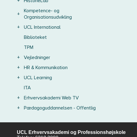
+
HistorieLab
Kompetence- og
+
Organisationsudvikling
+
UCL International
Biblioteket
TPM
+
Vejledninger
+
HR & Kommunikation
+
UCL Learning
ITA
+
Erhvervsakademi Web TV
+
Pædagoguddannelsen - Offentlig
UCL Erhvervsakademi og Professionshøjskole