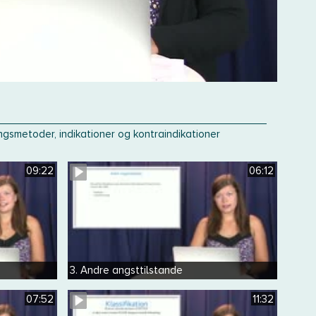
gsmetoder, indikationer og kontraindikationer
09:22
06:12
3. Andre angsttilstande
07:52
11:32