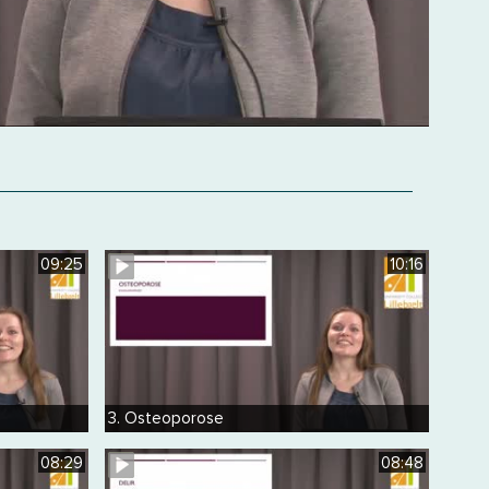
09:25
10:16
3. Osteoporose
08:29
08:48