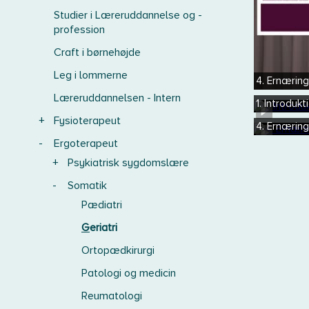
Studier i Læreruddannelse og -
profession
Craft i børnehøjde
Leg i lommerne
4. Ernæring
Læreruddannelsen - Intern
1. Introdukti
+
Fysioterapeut
4. Ernæring
-
Ergoterapeut
+
Psykiatrisk sygdomslære
-
Somatik
Pædiatri
Geriatri
Ortopædkirurgi
Patologi og medicin
Reumatologi