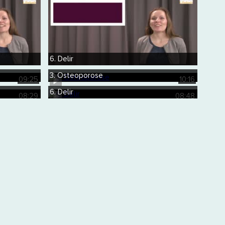
6. Delir
3. Osteoporose
09:25
10:16
6. Delir
08:29
08:48