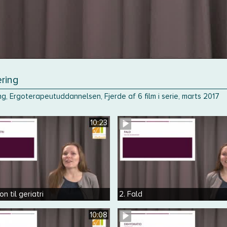
ring
ng, Ergoterapeutuddannelsen, Fjerde af 6 film i serie, marts 2017
10:23
on til geriatri
2. Fald
10:08