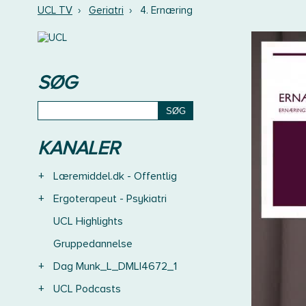
UCL TV
›
Geriatri
›
4. Ernæring
SØG
KANALER
+
Læremiddel.dk - Offentlig
+
Ergoterapeut - Psykiatri
UCL Highlights
Gruppedannelse
+
Dag Munk_L_DMLI4672_1
+
UCL Podcasts