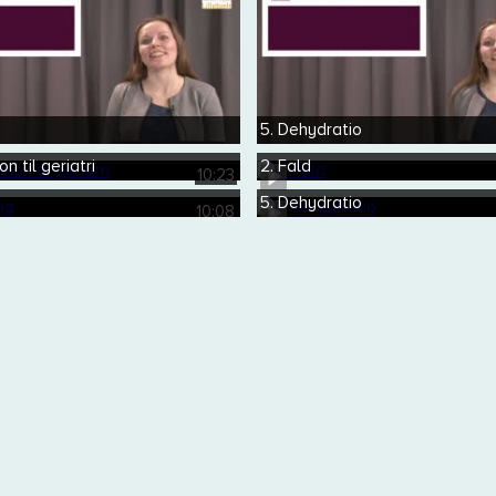
5. Dehydratio
on til geriatri
2. Fald
10:23
5. Dehydratio
10:08