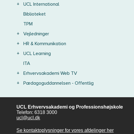
+
UCL International
Biblioteket
TPM
+
Vejledninger
+
HR & Kommunikation
+
UCL Learning
ITA
+
Erhvervsakademi Web TV
+
Pædagoguddannelsen - Offentlig
UCL Erhvervsakademi og Professionshøjskole
Telefon: 6318 3000
ucl@ucl.dk
Se kontaktoplysninger for vores afdelinger her