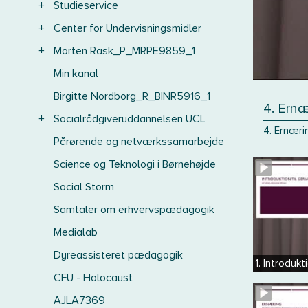
+
Studieservice
+
Center for Undervisningsmidler
+
Morten Rask_P_MRPE9859_1
Min kanal
Birgitte Nordborg_R_BINR5916_1
4. Ernæ
+
Socialrådgiveruddannelsen UCL
4. Ernæri
Pårørende og netværkssamarbejde
Science og Teknologi i Børnehøjde
Social Storm
Samtaler om erhvervspædagogik
Medialab
Dyreassisteret pædagogik
1. Introdukti
CFU - Holocaust
AJLA7369