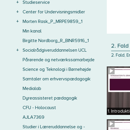
+
Studieservice
+
Center for Undervisningsmidler
+
Morten Rask_P_MRPE9859_1
Min kanal
Birgitte Nordborg_R_BINR5916_1
2. Fald
+
Socialrådgiveruddannelsen UCL
2. Fald, 
Pårørende og netværkssamarbejde
Science og Teknologi i Børnehøjde
Samtaler om erhvervspædagogik
Medialab
Dyreassisteret pædagogik
CFU - Holocaust
1. Introdukti
AJLA7369
Studier i Læreruddannelse og -