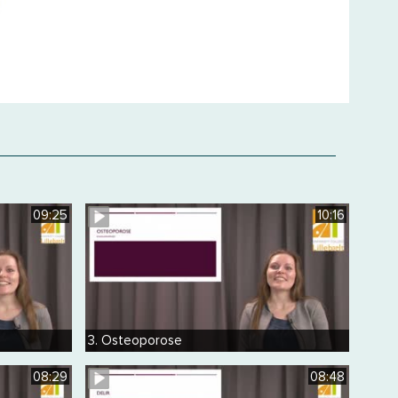
09:25
10:16
3. Osteoporose
08:29
08:48