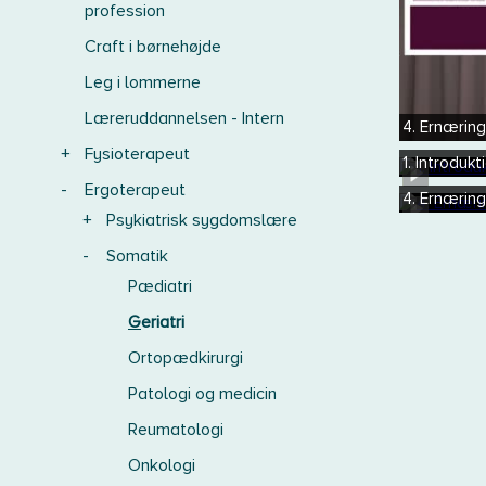
profession
Craft i børnehøjde
Leg i lommerne
Læreruddannelsen - Intern
4. Ernæring
+
Fysioterapeut
1. Introdukti
-
Ergoterapeut
4. Ernæring
+
Psykiatrisk sygdomslære
-
Somatik
Pædiatri
Geriatri
Ortopædkirurgi
Patologi og medicin
Reumatologi
Onkologi