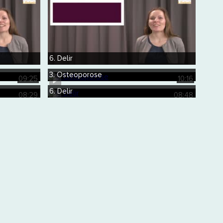
6. Delir
3. Osteoporose
09:25
10:16
6. Delir
08:29
08:48