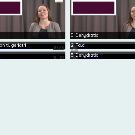
5. Dehydratio
on til geriatri
2. Fald
10:23
5. Dehydratio
10:08