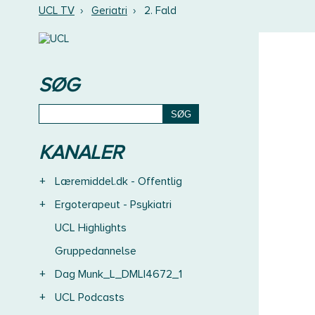
UCL TV
›
Geriatri
›
2. Fald
SØG
KANALER
+
Læremiddel.dk - Offentlig
+
Ergoterapeut - Psykiatri
UCL Highlights
Gruppedannelse
+
Dag Munk_L_DMLI4672_1
+
UCL Podcasts