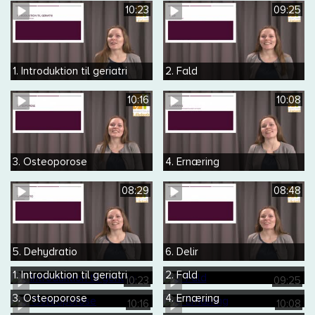
10:23
09:25
1. Introduktion til geriatri
2. Fald
10:16
10:08
3. Osteoporose
4. Ernæring
08:29
08:48
5. Dehydratio
6. Delir
1. Introduktion til geriatri
2. Fald
10:23
09:25
3. Osteoporose
4. Ernæring
10:16
10:08