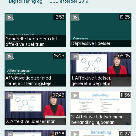
Digitalisering og IT, UCL, efteråer 2019.
12:53
19:25
Generelle begreber i det
Depressive lidelser
affektive spektrum
15:25
05:05
Affektive lidelser med
1. Affektive lidelser,
forhøjet stemningsleje
generelle begreber
07:45
11:56
3. Affektive lidelser mani
2. Affektive lidelser mani
behandling hypomani
13:38
12:27