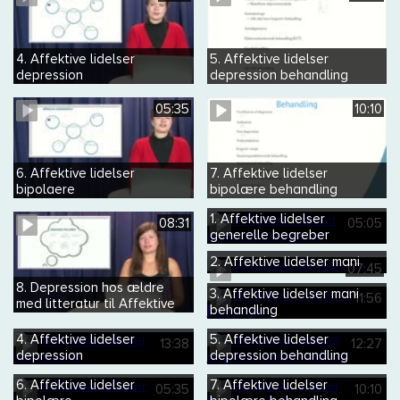
4. Affektive lidelser
5. Affektive lidelser
depression
depression behandling
differentialdiagnoser
05:35
10:10
6. Affektive lidelser
7. Affektive lidelser
bipolaere
bipolære behandling
kroniske affektive tilstande
1. Affektive lidelser
08:31
05:05
generelle begreber
2. Affektive lidelser mani
07:45
8. Depression hos ældre
3. Affektive lidelser mani
11:56
med litteratur til Affektive
behandling
lidelser
4. Affektive lidelser
5. Affektive lidelser
13:38
12:27
depression
depression behandling
6. Affektive lidelser
7. Affektive lidelser
05:35
10:10