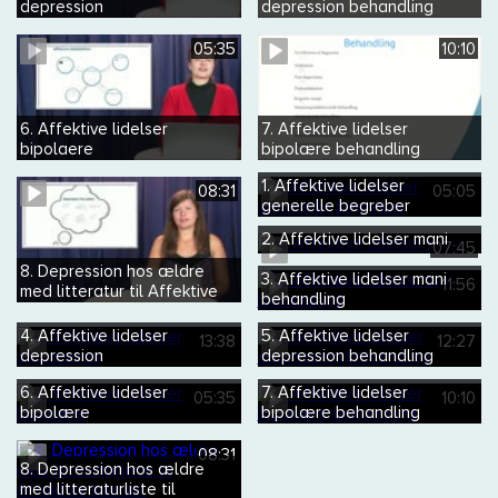
depression
depression behandling
differentialdiagnoser
05:35
10:10
6. Affektive lidelser
7. Affektive lidelser
bipolaere
bipolære behandling
kroniske affektive tilstande
1. Affektive lidelser
08:31
05:05
generelle begreber
2. Affektive lidelser mani
07:45
8. Depression hos ældre
3. Affektive lidelser mani
11:56
med litteratur til Affektive
behandling
lidelser
4. Affektive lidelser
5. Affektive lidelser
13:38
12:27
depression
depression behandling
6. Affektive lidelser
7. Affektive lidelser
05:35
10:10
bipolære
bipolære behandling
08:31
8. Depression hos ældre
med litteraturliste til